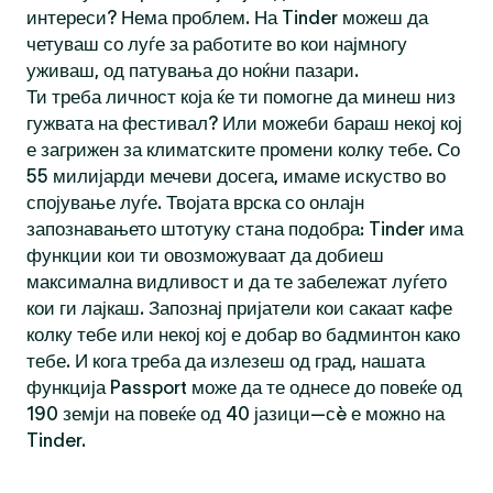
интереси? Нема проблем. На Tinder можеш да
четуваш со луѓе за работите во кои најмногу
уживаш, од патувања до ноќни пазари.
Ти треба личност која ќе ти помогне да минеш низ
гужвата на фестивал? Или можеби бараш некој кој
е загрижен за климатските промени колку тебе. Со
55 милијарди мечеви досега, имаме искуство во
спојување луѓе. Твојата врска со онлајн
запознавањето штотуку стана подобра: Tinder има
функции кои ти овозможуваат да добиеш
максимална видливост и да те забележат луѓето
кои ги лајкаш. Запознај пријатели кои сакаат кафе
колку тебе или некој кој е добар во бадминтон како
тебе. И кога треба да излезеш од град, нашата
функција Passport може да те однесе до повеќе од
190 земји на повеќе од 40 јазици—сè е можно на
Tinder.