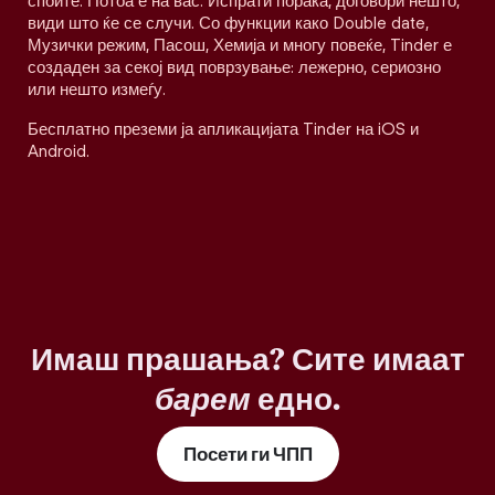
споите. Потоа е на вас. Испрати порака, договори нешто,
види што ќе се случи. Со функции како Double date,
Музички режим, Пасош, Хемија и многу повеќе, Tinder е
создаден за секој вид поврзување: лежерно, сериозно
или нешто измеѓу.
Бесплатно преземи ја апликацијата Tinder на iOS и
Android.
Имаш прашања? Сите имаат
барем
едно.
Посети ги ЧПП