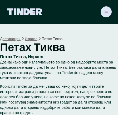
T
i
n
d
e
Дестинации
Израел
Петах Тиква
r
Петах Тиква
H
o
m
Петах Тиква, Израел
e
Дознај како оди излегувањето во едно од најдобрите места за
запознавање нови луѓе: Петах Тиква. Без разлика дали живееш
тука или сакаш да допатуваш, на Tinder ќе најдеш многу
мештани во твоја близина.
Користи Tinder за да мечуваш со некој кој ги дели твоите
интереси, истражи ја ноќта со нов пријател, напиј се нешто во
локален бар или уживај на кафе во некое кафуле во близина.
Или посетувај знаменитости низ градот за да ги откриеш или
одново да ги откриеш најдобрите работи кои можеш да ги
правиш во градот.