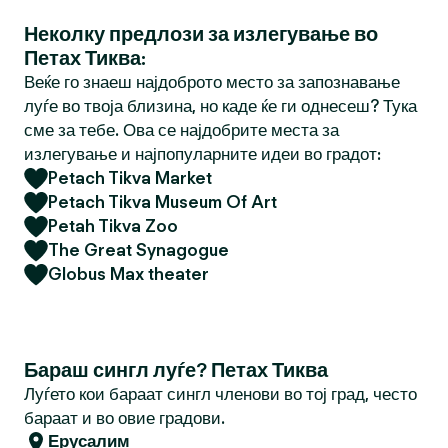
Неколку предлози за излегување во
Петах Тиква:
Веќе го знаеш најдоброто место за запознавање
луѓе во твоја близина, но каде ќе ги однесеш? Тука
сме за тебе. Ова се најдобрите места за
излегување и најпопуларните идеи во градот:
Petach Tikva Market
Petach Tikva Museum Of Art
Petah Tikva Zoo
The Great Synagogue
Globus Max theater
Бараш сингл луѓе? Петах Тиква
Луѓето кои бараат сингл членови во тој град, често
бараат и во овие градови.
Ерусалим