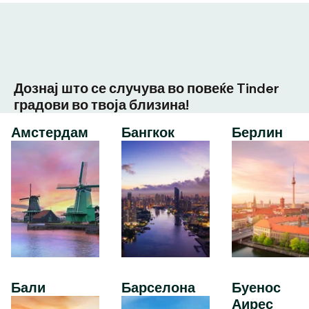
Дознај што се случува во повеќе Tinder
градови во твоја близина!
Амстердам
Бангкок
Берлин
Бали
Барселона
Буенос
Аирес