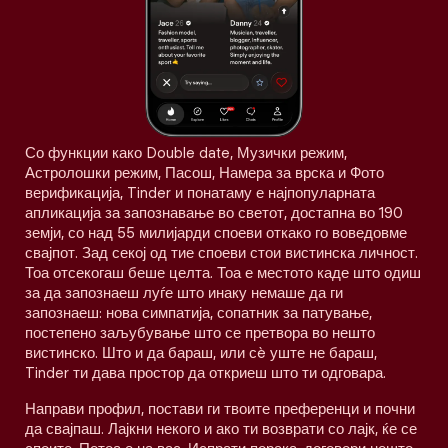
Со функции како Double date, Музички режим,
Астролошки режим, Пасош, Намера за врска и Фото
верификација, Tinder и понатаму е најпопуларната
апликација за запознавање во светот, достапна во 190
земји, со над 55 милијарди споеви откако го воведовме
свајпот. Зад секој од тие споеви стои вистинска личност.
Тоа отсекогаш беше целта. Тоа е местото каде што одиш
за да запознаеш луѓе што инаку немаше да ги
запознаеш: нова симпатија, сопатник за патување,
постепено заљубување што се претвора во нешто
вистинско. Што и да бараш, или сè уште не бараш,
Tinder ти дава простор да откриеш што ти одговара.
Направи профил, постави ги твоите преференци и почни
да свајпаш. Лајкни некого и ако ти возврати со лајк, ќе се