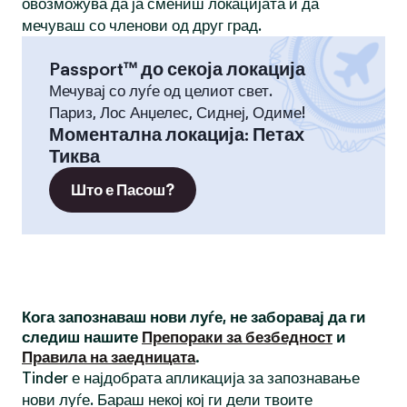
овозможува да ја смениш локацијата и да
мечуваш со членови од друг град.
Passport™ до секоја локација
Мечувај со луѓе од целиот свет.
Париз, Лос Анџелес, Сиднеј, Одиме!
Моментална локација
:
Петах
Тиква
Што е Пасош?
Кога запознаваш нови луѓе, не заборавај да ги
следиш нашите
Препораки за безбедност
и
Правила на заедницата
.
Tinder е најдобрата апликација за запознавање
нови луѓе. Бараш некој кој ги дели твоите