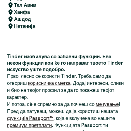
Тел Авив
Хаифа
Ашдод
Нетанија
Tinder изобилува со забавни функции. Еве
некои функции кои ќе го направат твоето Tinder
искуство уште подобро.
Прво, лесно се користи Tinder. Треба само да
отвориш
корисничка сметка
. Додај интереси, слики
и био на твојот профил за да го покажеш твојот
карактер.
И потоа, сè е спремно за да почнеш со
мечување
!
Пред да патуваш, можеш да ја користиш нашата
функција Passport™
, која е вклучена во нашите
премиум претплати
. Функцијата Passport ти