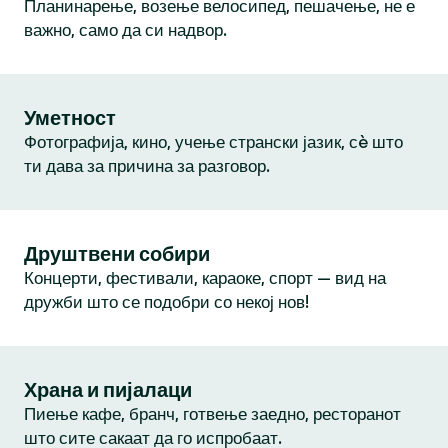
Планинарење, возење велосипед, пешачење, не е
важно, само да си надвор.
Уметност
Фотографија, кино, учење странски јазик, сè што
ти дава за причина за разговор.
Друштвени собири
Концерти, фестивали, караоке, спорт — вид на
дружби што се подобри со некој нов!
Храна и пијалаци
Пиење кафе, бранч, готвење заедно, ресторанот
што сите сакаат да го испробаат.