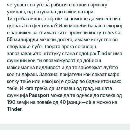
четуваш со луѓе за работите во кои најмногу
уживаш, од патувања до ноќни пазари.
Ти треба личност која ќе ти помогне да минеш низ
гужвата на фестивал? Или можеби бараш некој кој
е загрижен за климатските промени колку тебе. Со
55 милијарди мечеви досега, имаме искуство во
спојување луѓе. Твојата врска со онлајн
запознавањето штотуку стана подобра: Tinder има
функции кои ти овозможуваат да добиеш
максимална видливост и да те забележат луѓето
кои ги лајкаш. Запознај пријатели кои сакаат кафе
колку тебе или некој кој е добар во бадминтон како
тебе. И кога треба да излезеш од град, нашата
функција Passport може да те однесе до повеќе од
190 земји на повеќе од 40 јазици—сè е можно на
Tinder.