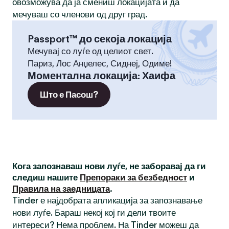
овозможува да ја смениш локацијата и да
мечуваш со членови од друг град.
Passport™ до секоја локација
Мечувај со луѓе од целиот свет.
Париз, Лос Анџелес, Сиднеј, Одиме!
Моментална локација
:
Хаифа
Што е Пасош?
Кога запознаваш нови луѓе, не заборавај да ги
следиш нашите
Препораки за безбедност
и
Правила на заедницата
.
Tinder е најдобрата апликација за запознавање
нови луѓе. Бараш некој кој ги дели твоите
интереси? Нема проблем. На Tinder можеш да