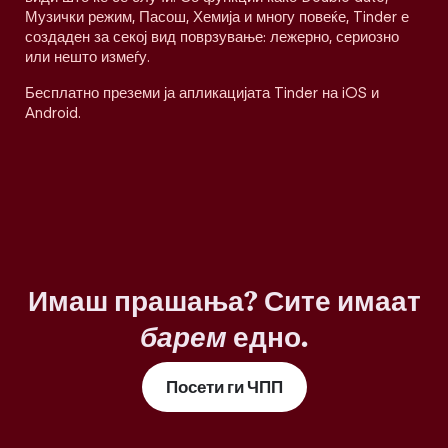
Музички режим, Пасош, Хемија и многу повеќе, Tinder е
создаден за секој вид поврзување: лежерно, сериозно
или нешто измеѓу.
Бесплатно преземи ја апликацијата Tinder на iOS и
Android.
Имаш прашања? Сите имаат
барем
едно.
Посети ги ЧПП