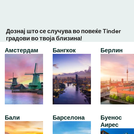
Дознај што се случува во повеќе Tinder
градови во твоја близина!
Амстердам
Бангкок
Берлин
Бали
Барселона
Буенос
Аирес