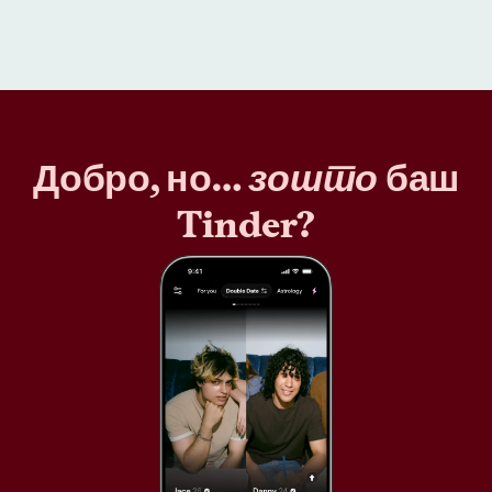
Добро, но…
зошто
баш
Tinder?