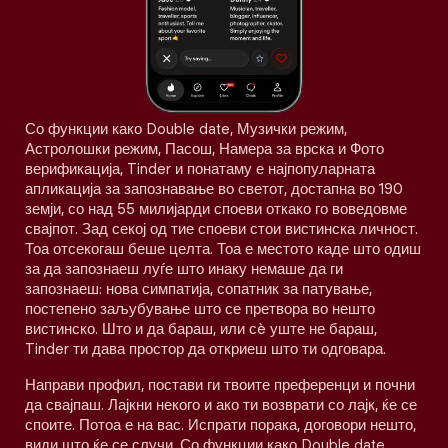
Со функции како Double date, Музички режим,
Астролошки режим, Пасош, Намера за врска и Фото
верификација, Tinder и понатаму е најпопуларната
апликација за запознавање во светот, достапна во 190
земји, со над 55 милијарди споеви откако го воведовме
свајпот. Зад секој од тие споеви стои вистинска личност.
Тоа отсекогаш беше целта. Тоа е местото каде што одиш
за да запознаеш луѓе што инаку немаше да ги
запознаеш: нова симпатија, сопатник за патување,
постепено заљубување што се претвора во нешто
вистинско. Што и да бараш, или сè уште не бараш,
Tinder ти дава простор да откриеш што ти одговара.
Направи профил, постави ги твоите преференци и почни
да свајпаш. Лајкни некого и ако ти возврати со лајк, ќе се
споите. Потоа е на вас. Испрати порака, договори нешто,
види што ќе се случи. Со функции како Double date,