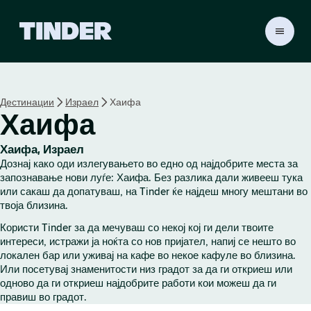
T
i
n
d
e
Дестинации
Израел
Хаифа
r
Хаифа
H
o
m
Хаифа, Израел
e
Дознај како оди излегувањето во едно од најдобрите места за
запознавање нови луѓе: Хаифа. Без разлика дали живееш тука
или сакаш да допатуваш, на Tinder ќе најдеш многу мештани во
твоја близина.
Користи Tinder за да мечуваш со некој кој ги дели твоите
интереси, истражи ја ноќта со нов пријател, напиј се нешто во
локален бар или уживај на кафе во некое кафуле во близина.
Или посетувај знаменитости низ градот за да ги откриеш или
одново да ги откриеш најдобрите работи кои можеш да ги
правиш во градот.