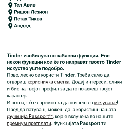
Тел Авив
Ришон Лезион
Петах Тиква
Ашдод
Tinder изобилува со забавни функции. Еве
некои функции кои ќе го направат твоето Tinder
искуство уште подобро.
Прво, лесно се користи Tinder. Треба само да
отвориш
корисничка сметка
. Додај интереси, слики
и био на твојот профил за да го покажеш твојот
карактер.
И потоа, сè е спремно за да почнеш со
мечување
!
Пред да патуваш, можеш да ја користиш нашата
функција Passport™
, која е вклучена во нашите
премиум претплати
. Функцијата Passport ти