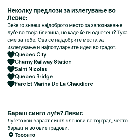
Неколку предлози за излегување во
Левис:
Веќе го знаеш најдоброто место за запознавање
луѓе во твоја близина, но каде ќе ги однесеш? Тука
сме за тебе. Ова се најдобрите места за
излегување и најпопуларните идеи во градот:
Quebec City
Charny Railway Station
Saint Nicolas
Quebec Bridge
Parc Et Marina De La Chaudiere
Бараш сингл луѓе? Левис
Луѓето кои бараат сингл членови во тој град, често
бараат и во овие градови.
Торонто