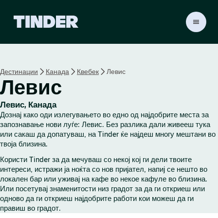
T
i
n
d
e
Дестинации
Канада
Квебек
Левис
r
Левис
H
o
m
Левис, Канада
e
Дознај како оди излегувањето во едно од најдобрите места за
запознавање нови луѓе: Левис. Без разлика дали живееш тука
или сакаш да допатуваш, на Tinder ќе најдеш многу мештани во
твоја близина.
Користи Tinder за да мечуваш со некој кој ги дели твоите
интереси, истражи ја ноќта со нов пријател, напиј се нешто во
локален бар или уживај на кафе во некое кафуле во близина.
Или посетувај знаменитости низ градот за да ги откриеш или
одново да ги откриеш најдобрите работи кои можеш да ги
правиш во градот.