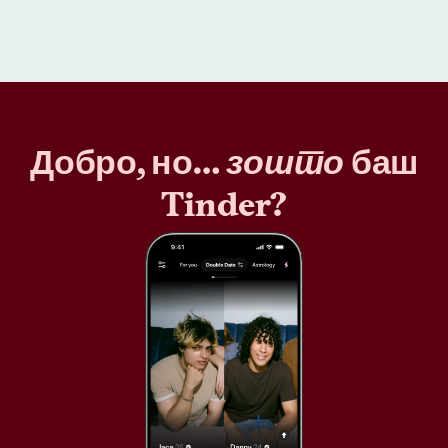
Добро, но…
зошто
баш
Tinder?