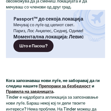
овозможува да ја смениш локацијата и да
мечуваш со членови од друг град.
Passport™ до секоја локација
Мечувај со луѓе од целиот свет.
Париз, Лос Анџелес, Сиднеј, Одиме!
Моментална локација
:
Левис
Што е Пасош?
Кога запознаваш нови луѓе, не заборавај да ги
следиш нашите
Препораки за безбедност
и
Правила на заедницата
.
Tinder е најдобрата апликација за запознавање
нови луѓе. Бараш некој кој ги дели твоите
интереси? Нема проблем. На Tinder можеш да