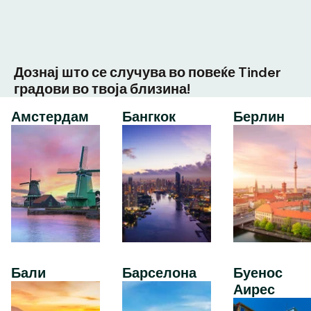
Дознај што се случува во повеќе Tinder
градови во твоја близина!
Амстердам
Бангкок
Берлин
Бали
Барселона
Буенос
Аирес