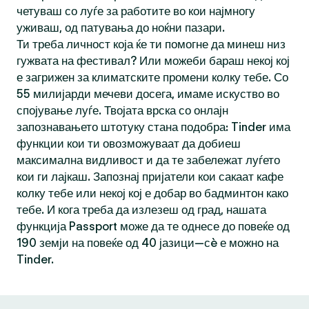
четуваш со луѓе за работите во кои најмногу
уживаш, од патувања до ноќни пазари.
Ти треба личност која ќе ти помогне да минеш низ
гужвата на фестивал? Или можеби бараш некој кој
е загрижен за климатските промени колку тебе. Со
55 милијарди мечеви досега, имаме искуство во
спојување луѓе. Твојата врска со онлајн
запознавањето штотуку стана подобра: Tinder има
функции кои ти овозможуваат да добиеш
максимална видливост и да те забележат луѓето
кои ги лајкаш. Запознај пријатели кои сакаат кафе
колку тебе или некој кој е добар во бадминтон како
тебе. И кога треба да излезеш од град, нашата
функција Passport може да те однесе до повеќе од
190 земји на повеќе од 40 јазици—сè е можно на
Tinder.