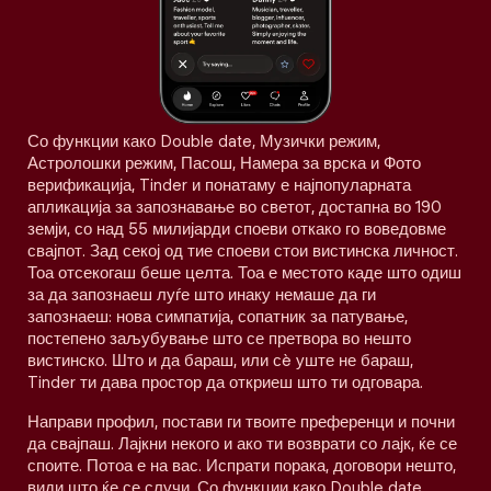
Со функции како Double date, Музички режим,
Астролошки режим, Пасош, Намера за врска и Фото
верификација, Tinder и понатаму е најпопуларната
апликација за запознавање во светот, достапна во 190
земји, со над 55 милијарди споеви откако го воведовме
свајпот. Зад секој од тие споеви стои вистинска личност.
Тоа отсекогаш беше целта. Тоа е местото каде што одиш
за да запознаеш луѓе што инаку немаше да ги
запознаеш: нова симпатија, сопатник за патување,
постепено заљубување што се претвора во нешто
вистинско. Што и да бараш, или сè уште не бараш,
Tinder ти дава простор да откриеш што ти одговара.
Направи профил, постави ги твоите преференци и почни
да свајпаш. Лајкни некого и ако ти возврати со лајк, ќе се
споите. Потоа е на вас. Испрати порака, договори нешто,
види што ќе се случи. Со функции како Double date,