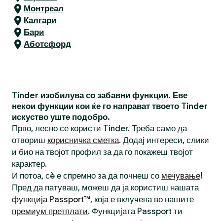
Монтреал
Калгари
Бари
Аботсфорд
Tinder изобилува со забавни функции. Еве
некои функции кои ќе го направат твоето Tinder
искуство уште подобро.
Прво, лесно се користи Tinder. Треба само да
отвориш
корисничка сметка
. Додај интереси, слики
и био на твојот профил за да го покажеш твојот
карактер.
И потоа, сè е спремно за да почнеш со
мечување
!
Пред да патуваш, можеш да ја користиш нашата
функција Passport™
, која е вклучена во нашите
премиум претплати
. Функцијата Passport ти