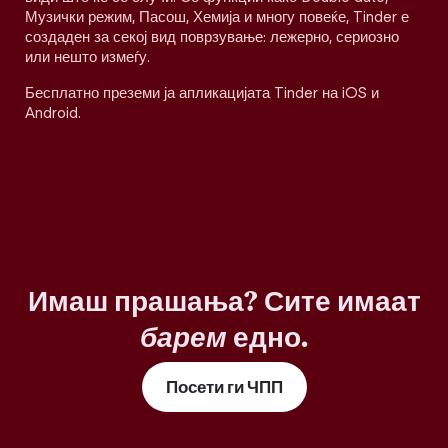
Музички режим, Пасош, Хемија и многу повеќе, Tinder е
создаден за секој вид поврзување: лежерно, сериозно
или нешто измеѓу.
Бесплатно преземи ја апликацијата Tinder на iOS и
Android.
Имаш прашања? Сите имаат
барем
едно.
Посети ги ЧПП