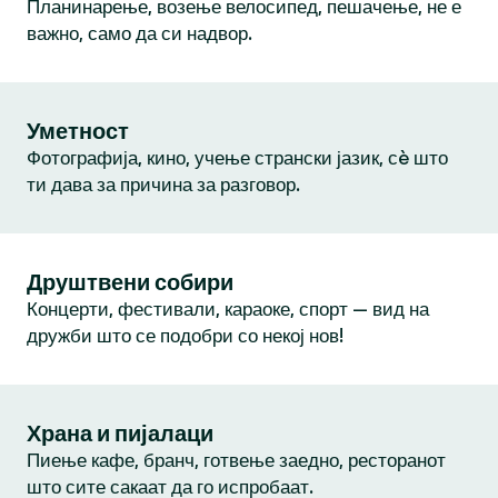
Планинарење, возење велосипед, пешачење, не е
важно, само да си надвор.
Уметност
Фотографија, кино, учење странски јазик, сè што
ти дава за причина за разговор.
Друштвени собири
Концерти, фестивали, караоке, спорт — вид на
дружби што се подобри со некој нов!
Храна и пијалаци
Пиење кафе, бранч, готвење заедно, ресторанот
што сите сакаат да го испробаат.