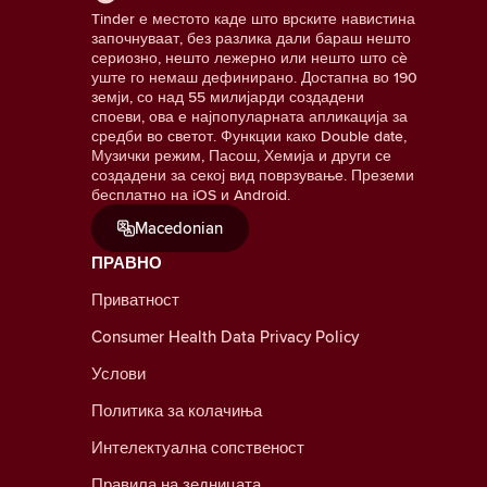
Tinder е местото каде што врските навистина
започнуваат, без разлика дали бараш нешто
сериозно, нешто лежерно или нешто што сè
уште го немаш дефинирано. Достапна во 190
земји, со над 55 милијарди создадени
споеви, ова е најпопуларната апликација за
средби во светот. Функции како Double date,
Музички режим, Пасош, Хемија и други се
создадени за секој вид поврзување. Преземи
бесплатно на iOS и Android.
Macedonian
ПРАВНО
Приватност
Consumer Health Data Privacy Policy
Услови
Политика за колачиња
Интелектуална сопственост
Правила на зедницата