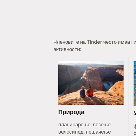
Членовите на Tinder често имаат и
активности:
Природа
планинарење, возење
велосипед, пешачење
с