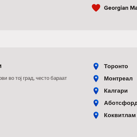
Georgian Ma
и
Торонто
Монтреал
ви во тој град, често бараат
Калгари
Аботсфор
Коквитлам