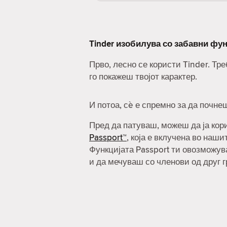
Tinder изобилува со забавни фун
Прво, лесно се користи Tinder. Т
го покажеш твојот карактер.
И потоа, сè е спремно за да почне
Пред да патуваш, можеш да ја ко
Passport™
, која е вклучена во наш
Функцијата Passport ти овозможув
и да мечуваш со членови од друг г