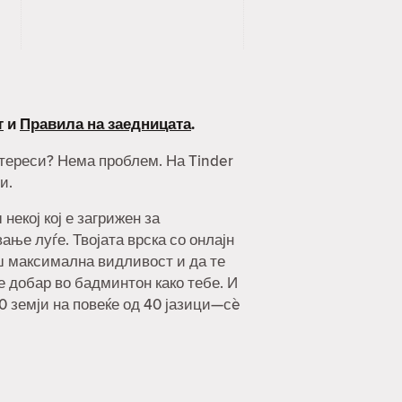
т
и
Правила на заедницата
.
интереси? Нема проблем. На Tinder
и.
екој кој е загрижен за
ње луѓе. Твојата врска со онлајн
ш максимална видливост и да те
 е добар во бадминтон како тебе. И
90 земји на повеќе од 40 јазици—сè