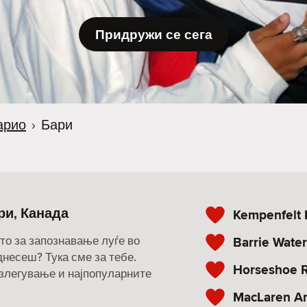
Придружи се сега
арио
›
Бари
ри, Канада
Kempenfelt 
то за запознавање луѓе во
Barrie Water
однесеш? Тука сме за тебе.
Horseshoe R
излегување и најпопуларните
MacLaren Ar