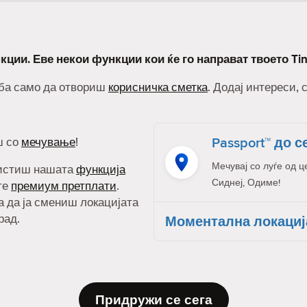
кции. Еве некои функции кои ќе го направат твоето Ti
реба само да отвориш
корисничка сметка
. Додај интереси, 
Passport™ до с
ш со
мечување
!
Мечувај со луѓе од ц
ристиш нашата
функција
Сиднеј, Одиме!
ите
премиум претплати
.
а да ја смениш локацијата
рад.
Моментална локациј
Придружи се сега