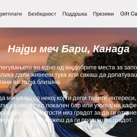
ретплати
Безбедност
Поддршка
Преземи
Gift C
Најди меч Бари, Канада
злегувањето во едно од најдобрите места за за
азлика дали живееш тука или сакаш да допатуваш,
ани во твоја близина.
да мечуваш со некој кој ги дели твоите интереси,
напиј се нешто во локален бар или уживај на каф
осетувај знаменитости низ градот за да ги откри
рите работи кои можеш да ги правиш во градот.