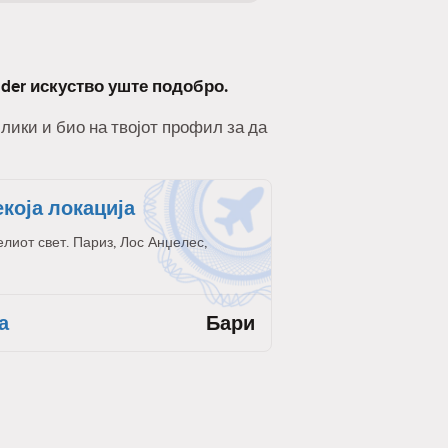
nder искуство уште подобро.
слики и био на твојот профил за да
екоја локација
елиот свет. Париз, Лос Анџелес,
а
Бари