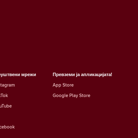
руштвени мрежи
Превземи ја апликацијата!
stagram
App Store
kTok
Google Play Store
uTube
cebook