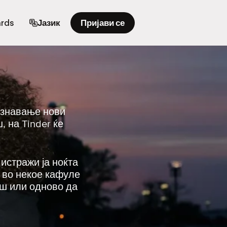
ards
Јазик
Пријави се
познавање нови
 на Tinder ќе
 истражи ја ноќта
е во некое кафуле
еш или одново да