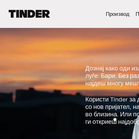
T
Производ
П
i
n
d
e
r
H
o
m
Дознај како оди и
e
луѓе: Бари. Без р
најдеш многу мешт
Користи Tinder за 
со нов пријател, 
во близина. Или п
ги откриеш најдоб