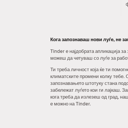
Кога запознаваш нови луѓе, не з
Tinder е најдобрата апликација за
можеш да четуваш со луѓе за рабо
Ти треба личност која ќе ти помог
климатските промени колку тебе. С
запознавањето штотуку стана под
забележат луѓето кои ги лајкаш. За
кога треба да излезеш од град, на
е можно на Tinder.