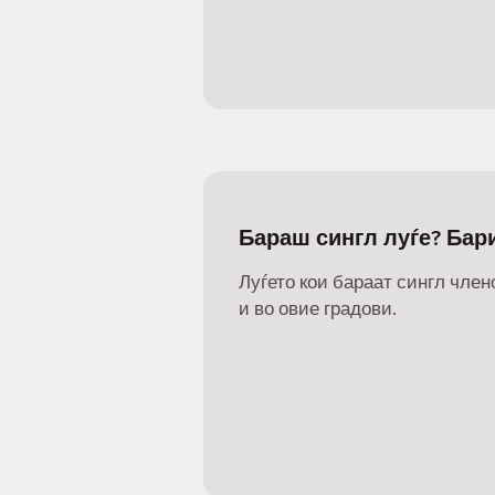
Бараш сингл луѓе? Бар
Луѓето кои бараат сингл члено
и во овие градови.