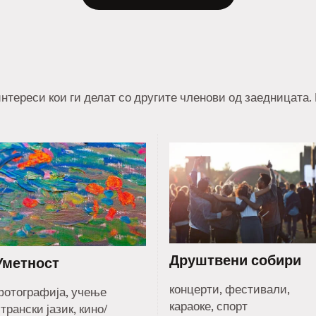
нтереси кои ги делат со другите членови од заедницата.
Друштвени собири
Уметност
концерти, фестивали,
фотографија, учење
караоке, спорт
трански јазик, кино/