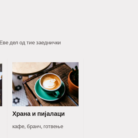
 Еве дел од тие заеднички
Храна и пијалаци
кафе, бранч, готвење