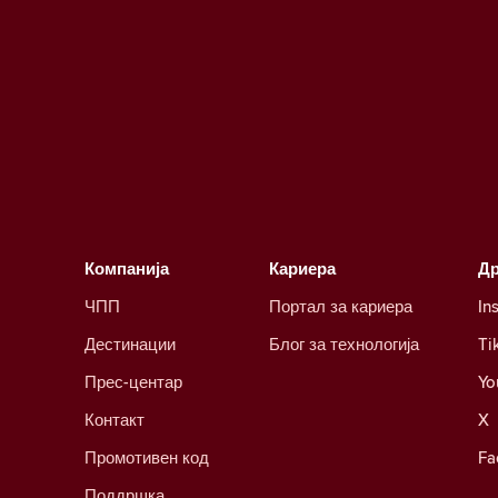
Компанија
Кариера
Д
ЧПП
Портал за кариера
In
Дестинации
Блог за технологија
Ti
Прес-центар
Yo
Контакт
X
Промотивен код
Fa
Поддршка