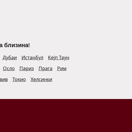
а близина!
Дубаи
Истанбул
Кејп Таун
Осло
Париз
Прага
Рим
Авив
Токио
Хелсинки