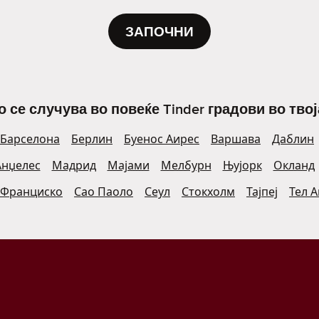
ЗАПОЧНИ
о се случува во повеќе Tinder градови во твој
Барселона
Берлин
Буенос Аирес
Варшава
Даблин
Анџелес
Мадрид
Мајами
Мелбурн
Њујорк
Окланд
 Франциско
Сао Паоло
Сеул
Стокхолм
Тајпеј
Тел 