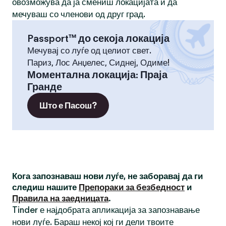
овозможува да ја смениш локацијата и да
мечуваш со членови од друг град.
Passport™ до секоја локација
Мечувај со луѓе од целиот свет.
Париз, Лос Анџелес, Сиднеј, Одиме!
Моментална локација
:
Праја
Гранде
Што е Пасош?
Кога запознаваш нови луѓе, не заборавај да ги
следиш нашите
Препораки за безбедност
и
Правила на заедницата
.
Tinder е најдобрата апликација за запознавање
нови луѓе. Бараш некој кој ги дели твоите