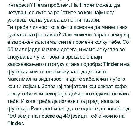
интереси? Нема проблем. На Tinder можеш да
четуваш со луѓе за работите во кои најмногу
уживаш, од патувања до ноќни пазари.
Ти треба личност која ќе ти помогне да минеш низ
гужвата на фестивал? Или можеби бараш некој кој
е загрижен за климатските промени колку тебе. Со
55 милијарди мечеви досега, имаме искуство во
спојување луѓе. Твојата врска со онлајн
запознавањето штотуку стана подобра: Tinder има
функции кои ти овозможуваат да добиеш
максимална видливост и да те забележат луѓето
кои ги лајкаш. Запознај пријатели кои сакаат кафе
колку тебе или некој кој е добар во бадминтон како
тебе. И кога треба да излезеш од град, нашата
функција Passport може да те однесе до повеќе од
190 земји на повеќе од 40 јазици—сè е можно на
Tinder.