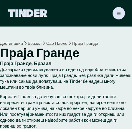
T
i
n
d
e
Дестинации
Бразил
Сао Паоло
Праја Гранде
r
Праја Гранде
H
o
m
Праја Гранде, Бразил
e
Дознај како оди излегувањето во едно од најдобрите места за
запознавање нови луѓе: Праја Гранде. Без разлика дали живееш
тука или сакаш да допатуваш, на Tinder ќе најдеш многу
мештани во твоја близина.
Користи Tinder за да мечуваш со некој кој ги дели твоите
интереси, истражи ја ноќта со нов пријател, напиј се нешто во
локален бар или уживај на кафе во некое кафуле во близина.
Или посетувај знаменитости низ градот за да ги откриеш или
одново да ги откриеш најдобрите работи кои можеш да ги
правиш во градот.