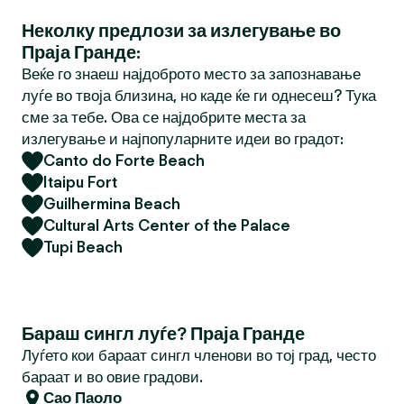
Неколку предлози за излегување во
Праја Гранде:
Веќе го знаеш најдоброто место за запознавање
луѓе во твоја близина, но каде ќе ги однесеш? Тука
сме за тебе. Ова се најдобрите места за
излегување и најпопуларните идеи во градот:
Canto do Forte Beach
Itaipu Fort
Guilhermina Beach
Cultural Arts Center of the Palace
Tupi Beach
Бараш сингл луѓе? Праја Гранде
Луѓето кои бараат сингл членови во тој град, често
бараат и во овие градови.
Сао Паоло