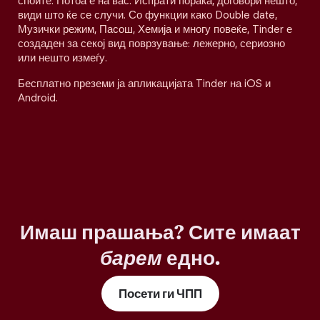
споите. Потоа е на вас. Испрати порака, договори нешто,
види што ќе се случи. Со функции како Double date,
Музички режим, Пасош, Хемија и многу повеќе, Tinder е
создаден за секој вид поврзување: лежерно, сериозно
или нешто измеѓу.
Бесплатно преземи ја апликацијата Tinder на iOS и
Android.
Имаш прашања? Сите имаат
барем
едно.
Посети ги ЧПП