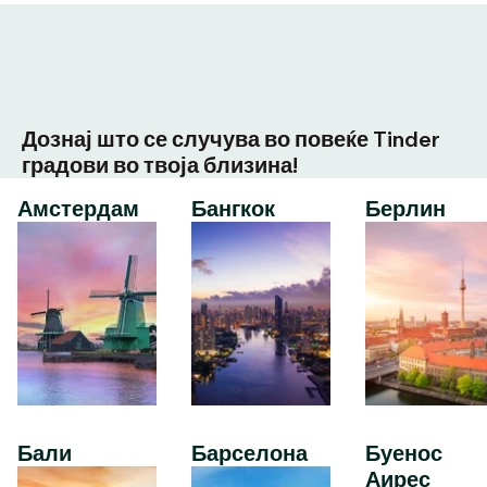
Дознај што се случува во повеќе Tinder
градови во твоја близина!
Амстердам
Бангкок
Берлин
Бали
Барселона
Буенос
Аирес