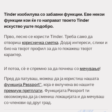
Tinder изобилува со забавни функции. Еве некои
функции кои ќе го направат твоето Tinder
искуство уште подобро.
Прво, лесно се користи Tinder. Треба само да
отвориш
корисничка сметка
. Додај интереси, слики и
био на твојот профил за да го покажеш твојот
карактер.
И потоа, сè е спремно за да почнеш со
мечување
!
Пред да патуваш, можеш да ја користиш нашата
функција Passport™
, која е вклучена во нашите
премиум претплати
. Функцијата Passport ти
овозможува да ја смениш локацијата и да мечуваш
со членови од друг град.