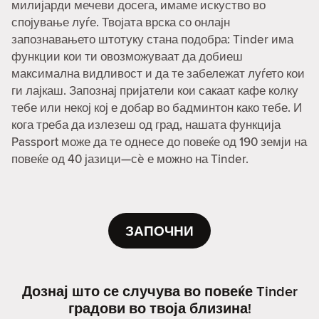
милијарди мечеви досега, имаме искуство во
спојување луѓе. Твојата врска со онлајн
запознавањето штотуку стана подобра: Tinder има
функции кои ти овозможуваат да добиеш
максимална видливост и да те забележат луѓето кои
ги лајкаш. Запознај пријатели кои сакаат кафе колку
тебе или некој кој е добар во бадминтон како тебе. И
кога треба да излезеш од град, нашата функција
Passport може да те однесе до повеќе од 190 земји на
повеќе од 40 јазици—сè е можно на Tinder.
ЗАПОЧНИ
Дознај што се случува во повеќе Tinder
градови во твоја близина!