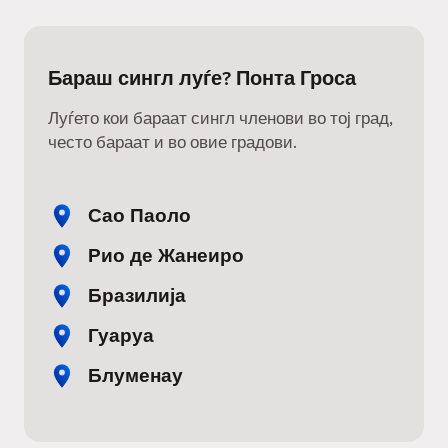
Бараш сингл луѓе? Понта Гроса
Луѓето кои бараат сингл членови во тој град,
често бараат и во овие градови.
Сао Паоло
Рио де Жанеиро
Бразилија
Гуаруа
Блуменау