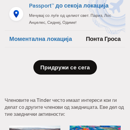
Passport™ до секоја локација
Мечувај со луѓе од целиот свет. Париз, Лос
Анџелес, Сиднеј, Одиме!
Моментална локација
Понта Гроса
Придружи се сега
Членовите на Tinder често имаат интереси кои ги
делат со другите членови од заедницата. Еве дел од
тие заеднички активности: