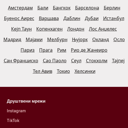
Амстердам
Бали
Бангкок
Барселона
Берлин
Буенос Аирес
Варшава
Даблин
Дубаи
Истанбул
Кејп Таун
Копенхаген
Лондон
Лос Анџелес
Мадрид
Мајами
Мелбурн
Њујорк
Окланд
Осло
Париз
Прага
Рим
Рио де Жанеиро
Сан Франциско
Сао Паоло
Сеул
Стокхолм
Тајпеј
Тел Авив
Токио
Хелсинки
Друштвени мрежи
Instagram
TikTok