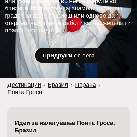
или уживај на кафе во некое кафуле во
близина. Или посетувај знаменитости низ
градот за да ги откриеш или одново да ги
откриеш најдобрите работи кои можеш да ги
правиш во градот.
Придружи се сега
Дестинации
›
Бразил
›
Парана
›
Понта Гроса
Идеи за излегување Понта Гроса,
Бразил