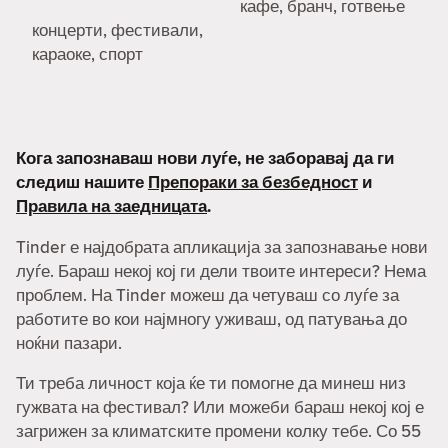
кафе, бранч, готвење
концерти, фестивали,
караоке, спорт
Кога запознаваш нови луѓе, не заборавај да ги
следиш нашите
Препораки за безбедност
и
Правила на заедницата
.
Tinder е најдобрата апликација за запознавање нови
луѓе. Бараш некој кој ги дели твоите интереси? Нема
проблем. На Tinder можеш да четуваш со луѓе за
работите во кои најмногу уживаш, од патувања до
ноќни пазари.
Ти треба личност која ќе ти помогне да минеш низ
гужвата на фестивал? Или можеби бараш некој кој е
загрижен за климатските промени колку тебе. Со 55