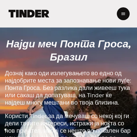
T
i
n
d
e
Најди меч Понта Гроса,
r
H
Бразил
o
m
e
Дознај како оди излегувањето во едно од
најдобрите места за запознавање нови луѓе:
Понта Гроса. Без разлика дали живееш тука
или сакаш да допатуваш, на Tinder ќе
најдеш многу мештани во твоја близина.
Користи Tinder за да мечуваш со некој кој ги
дели твоите интереси, истражи ја ноќта со
нов пријател, напиј се нешто во локален бар