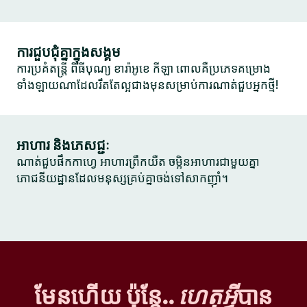
ការជួបជុំគ្នាក្នុងសង្គម
ការប្រគំតន្ត្រី ពិធីបុណ្យ ខារ៉ាអូខេ កីឡា ពោលគឺប្រភេទគម្រោង
ទាំងឡាយណាដែលរឹតតែល្អជាងមុនសម្រាប់ការណាត់ជួបអ្នកថ្មី!
អាហារ និងភេសជ្ជៈ
ណាត់ជួបផឹកកាហ្វេ អាហារព្រឹកយឺត ចម្អិនអាហារជាមួយគ្នា
ភោជនីយដ្ឋានដែលមនុស្សគ្រប់គ្នាចង់ទៅសាកញ៉ាំ។
មែនហើយ ប៉ុន្តែ..
ហេតុអ្វី
បាន