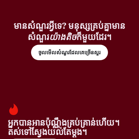
មានសំណួរអ្វីទេ? មនុស្សគ្រប់គ្នាមាន
សំណួរ
យ៉ាងតិច
ក៏មួយដែរ។
ចូលមើលសំណួរដែលគេច្រើនសួរ
អ្នកបានអានប៉ុណ្ណឹងគ្រប់គ្រាន់ហើយ។
តស់ទៅស្វែងយល់តែម្តង។