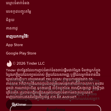
ឈ្មោះទំនាក់ទំនង
លេខកូដបញ្ចុះតម្លៃ
ជំនួយ
កាតកាដូ
ទាញយកកម្មវិធី!
App Store
Google Play Store
© 2026 Tinder LLC
Tinder ជាកន្លែងដែលការភ្ជាប់ទំនាក់ទំនងចាប់ផ្តើមជាក់ស្តែង មិនថាអ្នកកំពុង
ស្វែងរកអ្វីមួយដែលច្បាស់លាស់ អ្វីមួយដែលសាមញ្ញ ឬអ្វីដែលអ្នកមិនទាន់ដឹង
ច្បាស់នៅឡើយ។ ដោយមាននៅ 190 ប្រទេស ជាមួយការផ្គូផ្គងជាង 55
យើងឲ្យតម្លៃចំពោះភាពឯកជនរបស់អ្នក។ យើង និងដៃគូរបស់យើងប្រើកម្ម
ពាន់លាន វាគឺជាកម្មវិធីណាត់ជួបដ៏ពេញនិយមបំផុតនៅលើពិភពលោក។ មុខងារ
វិធីតាមដានដើម្បីវាស់ស្ទង់ទស្សនិកជននៃគេហទំព័ររបស់យើង និងមានការ
ដូចជា ការណាត់ជួបពីរគូ មុខងារតន្រ្តី លិខិតឆ្លងដែន ភាពស៊ីសង្វាក់គ្នា និងអ្វីៗជា
ផ្តល់ជូនផ្សេងៗដល់អ្នក និងកែលម្អប្រតិបត្តិការទីផ្សាររបស់ Tinder ផ្ទាល់។
ច្រើនទៀត ត្រូវបានបង្កើតឡើងសម្រាប់ការភ្ជាប់ទំនាក់ទំនងគ្រប់ប្រភេទ។
ព័ត៌មានបន្ថែមអំពីខូឃីស៍ និងអ្នកផ្តល់សេវាកម្មដែលយើងប្រើ។
អ្នកអាច
ទាញយកដោយឥតគិតថ្លៃលើប្រព័ន្ធ iOS និង Android។
ដកការយល់ព្រមរបស់អ្នកនៅពេលណាក៏បាននៅក្នុងការកំណត់របស់អ្នក។
Khmer
ខ្ញុំយល់ព្រម