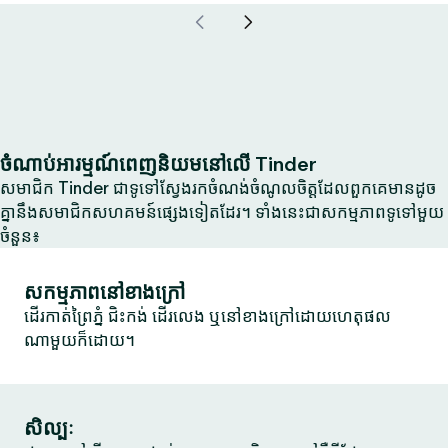
ចំណាប់អារម្មណ៍ពេញនិយមនៅលើ Tinder
សមាជិក Tinder ជាទូទៅស្វែងរកចំណង់ចំណូលចិត្តដែលពួកគេមានដូច
គ្នានឹងសមាជិកសហគមន៍ផ្សេងទៀតដែរ។ ទាំងនេះជាសកម្មភាពទូទៅមួយ
ចំនួន៖
សកម្មភាពនៅខាងក្រៅ
ដើរកាត់ព្រៃភ្នំ ជិះកង់ ដើរលេង ឬនៅខាងក្រៅដោយហេតុផល
ណាមួយក៏ដោយ។
សិល្បៈ