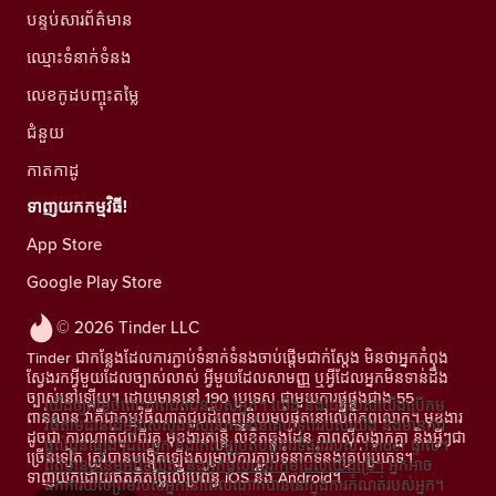
បន្ទប់សារព័ត៌មាន
ឈ្មោះទំនាក់ទំនង
លេខកូដបញ្ចុះតម្លៃ
ជំនួយ
កាតកាដូ
ទាញយកកម្មវិធី!
App Store
Google Play Store
© 2026 Tinder LLC
Tinder ជាកន្លែងដែលការភ្ជាប់ទំនាក់ទំនងចាប់ផ្តើមជាក់ស្តែង មិនថាអ្នកកំពុង
ស្វែងរកអ្វីមួយដែលច្បាស់លាស់ អ្វីមួយដែលសាមញ្ញ ឬអ្វីដែលអ្នកមិនទាន់ដឹង
ច្បាស់នៅឡើយ។ ដោយមាននៅ 190 ប្រទេស ជាមួយការផ្គូផ្គងជាង 55
យើងឲ្យតម្លៃចំពោះភាពឯកជនរបស់អ្នក។ យើង និងដៃគូរបស់យើងប្រើកម្ម
ពាន់លាន វាគឺជាកម្មវិធីណាត់ជួបដ៏ពេញនិយមបំផុតនៅលើពិភពលោក។ មុខងារ
វិធីតាមដានដើម្បីវាស់ស្ទង់ទស្សនិកជននៃគេហទំព័ររបស់យើង និងមានការ
ដូចជា ការណាត់ជួបពីរគូ មុខងារតន្រ្តី លិខិតឆ្លងដែន ភាពស៊ីសង្វាក់គ្នា និងអ្វីៗជា
ផ្តល់ជូនផ្សេងៗដល់អ្នក និងកែលម្អប្រតិបត្តិការទីផ្សាររបស់ Tinder ផ្ទាល់។
ច្រើនទៀត ត្រូវបានបង្កើតឡើងសម្រាប់ការភ្ជាប់ទំនាក់ទំនងគ្រប់ប្រភេទ។
ព័ត៌មានបន្ថែមអំពីខូឃីស៍ និងអ្នកផ្តល់សេវាកម្មដែលយើងប្រើ។
អ្នកអាច
ទាញយកដោយឥតគិតថ្លៃលើប្រព័ន្ធ iOS និង Android។
ដកការយល់ព្រមរបស់អ្នកនៅពេលណាក៏បាននៅក្នុងការកំណត់របស់អ្នក។