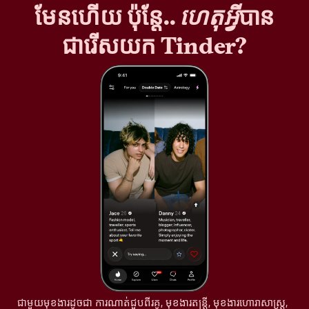
មែនហើយ ប៉ុន្តែ..
ហេតុអ្វី
បាន
ជារើសយក Tinder?
ជាមួយមុខងារដូចជា ការណាត់ជួបពីរគូ, មុខងារតន្រ្តី, មុខងារហោរាសាស្ត្រ,