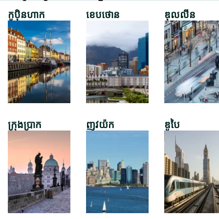
កូប៉ិនហាក
ខេបថោន
ឌុលលីន
ក្រុងប្រាក
ញូវយ៉ក
ឌូបៃ