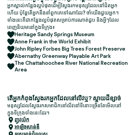
អ្នកស្គាល់កន្លែងល្អបំផុតដើម្បីស្វែងរកមនុស្សដែលនៅជិតអ្នក
ហើយ ប៉ុន្តែតើអ្នកនឹងនាំពួកគេទៅណាដែរ? ចាំយើងជួយអ្នក។
ទាំងនេះគឺជាកន្លែងល្អបំផុតសម្រាប់ការណាត់ជួប និងអ្វីៗដែល
ពេញនិយមនៅក្នុងទីក្រុង៖
Heritage Sandy Springs Museum
Anne Frank in the World Exhibit
John Ripley Forbes Big Trees Forest Preserve
Abernathy Greenway Playable Art Park
The Chattahoochee River National Recreation
Area
តើអ្នកកំពុងស្វែងរកអ្នកដែលនៅលីវឬ? ស្ពាយដីខ្សាច់
មនុស្សដែលស្វែងរកសមាជិកនៅលីវនៅទីនោះច្រើនតែមើលនៅ
ក្នុងទីក្រុងទាំងនេះដែរ។
ញូវយ៉ក
អាឡិចសាន់ឌឺ
ឡូស​អាន់​ជ័រ​លេស