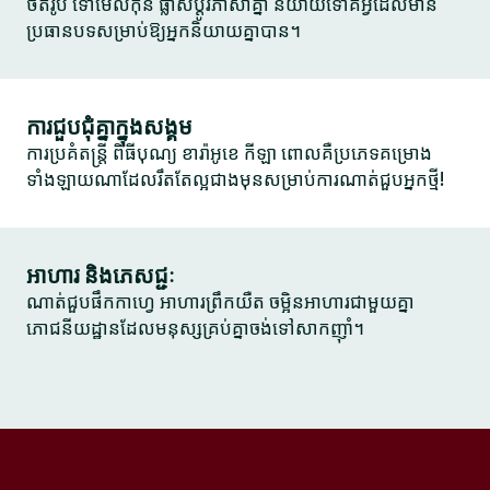
ថតរូប ទៅមើលកុន ផ្លាស់ប្តូរភាសាគ្នា និយាយទៅគឺអ្វីដែលមាន
ប្រធានបទសម្រាប់ឱ្យអ្នកនិយាយគ្នាបាន។
ការជួបជុំគ្នាក្នុងសង្គម
ការប្រគំតន្ត្រី ពិធីបុណ្យ ខារ៉ាអូខេ កីឡា ពោលគឺប្រភេទគម្រោង
ទាំងឡាយណាដែលរឹតតែល្អជាងមុនសម្រាប់ការណាត់ជួបអ្នកថ្មី!
អាហារ និងភេសជ្ជៈ
ណាត់ជួបផឹកកាហ្វេ អាហារព្រឹកយឺត ចម្អិនអាហារជាមួយគ្នា
ភោជនីយដ្ឋានដែលមនុស្សគ្រប់គ្នាចង់ទៅសាកញ៉ាំ។