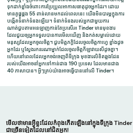
ទុកដាក់ខ្លាំងចំពោះការប្រែប្រួលអាកាសធាតុដូចអ្នកដែរ។ ដោយ
មានគូផ្គូផ្គង 55 ពាន់លានមកដល់ពេលនេះ យើងមិនបារម្ភក្នុងការ
បង្កើតទំនាក់ទំនងឡើយ។ ទំនាក់ទំនងរបស់អ្នកជាមួយការ
ណាត់ជួបតាមអនឡាញកាន់តែប្រសើរ៖ Tinder មានមុខងារ
ដែលជួយឲ្យអ្នកទទួលបានការមើលឃើញ និងកត់សម្គាល់ដោយ
មនុស្សដែលអ្នកចូលចិត្ត។ ជួបមិត្តភក្តិដែលចូលចិត្តកាហ្វេ ខ្លាំងដូច
អ្នកដែរ ឬស្វែងរកនរណាម្នាក់ដែលចូលចិត្តកីឡាវាយសីដូចគ្នា។
ហើយនៅពេលដែលអ្នកចង់ចេញពីទីក្រុង មុខងារលិខិតឆ្លងដែន
របស់យើងអាចនាំអ្នកទៅកាន់ជាង 190 ប្រទេស ដែលមានជាង
40 ភាសាបាន។ អ្វីៗគ្រប់យ៉ាងអាចធ្វើបាននៅលើ Tinder។
មើលថាមានអ្វីខ្លះដែលកំពុងកើតឡើងនៅក្នុងទីក្រុង Tinder
ជាច្រើនទៀតដែលនៅជិតអ្នក!