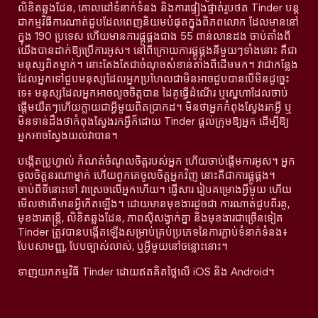
លិខិតឆ្លងដែន, គោលដៅទំនាក់ទំនង និងការផ្ទៀងផ្ទាត់រូបថត Tinder បន្ត
ជាកម្មវិធីការណាត់ជួបដែលពេញនិយមបំផុតក្នុងពិភពលោក ដែលមាននៅ
ក្នុង 190 ប្រទេស ហើយមានការផ្គូផ្គងជាង 55 ពាន់លានដង ចាប់តាំងពី
យើងបានដាក់ឱ្យប្រើការអូស។ នៅពីក្រោយការផ្គូផ្គងនីមួយៗទាំងនោះ គឺជា
មនុស្សពិតម្នាក់។ នោះតែងតែជាចំណុចសំខាន់តាំងពីដើមមក។ វាជាកន្លែង
ដែលអ្នកទៅជួបមនុស្សដែលអ្នកប្រហែលជាមិនអាចជួបបានបើមិនដូច្នេះ
ទេ៖ មនុស្សដែលអ្នកអាចលួចចិត្តបាន ដៃគូធ្វើដំណើរ ឬស្នេហាដែលចាប់
ផ្តើមយឺតៗហើយក្លាយជាអ្វីមួយពិតប្រាកដ។ មិនថាអ្នកកំពុងស្វែងរកអ្វី ឬ
មិនទាន់ដឹងថាកំពុងស្វែងរកអ្វីក៏ដោយ Tinder ផ្តល់ក្រុមឱ្យអ្នក ដើម្បីឱ្យ
អ្នកអាចស្វែងយល់វាបាន។
បង្កើតប្រូហ្វាល់ កំណត់ចំណូលចិត្តរបស់អ្នក ហើយចាប់ផ្តើមការអូស។ អ្នក
ចូលចិត្តនរណាម្នាក់ ហើយពួកគេចូលចិត្តអ្នកវិញ នោះគឺជាការផ្គូផ្គង។
ចាប់ពីទីនោះទៅ វាស្រេចលើអ្នកហើយ។ ផ្ញើសារ រៀបគម្រោងអ្វីមួយ ហើយ
មើលថាតើមានអ្វីកើតឡើង។ ដោយមានមុខងារដូចជា ការណាត់ជួបពីរគូ,
មុខងារតន្រ្តី, លិខិតឆ្លងដែន, ភាពស៊ីសង្វាក់គ្នា និងមុខងារជាច្រើនទៀត
Tinder ត្រូវបានបង្កើតឡើងសម្រាប់គ្រប់ប្រភេទនៃការភ្ជាប់ទំនាក់ទំនង៖
បែបសាមញ្ញ, បែបច្បាស់លាស់, ឬអ្វីមួយនៅចន្លោះនោះ។
ទាញយកកម្មវិធី Tinder ដោយឥតគិតថ្លៃលើ iOS និង Android។