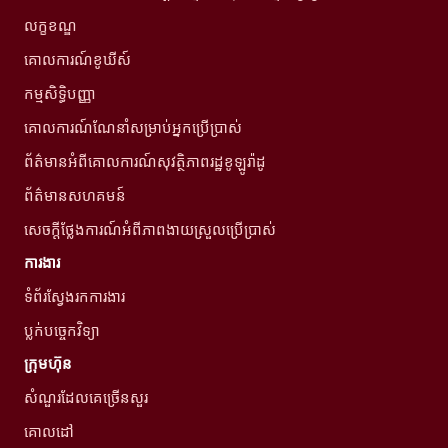
លក្ខខណ្ឌ
គោលការណ៍ខូឃីស៍
កម្មសិទ្ធិបញ្ញា
គោលការណ៍ណែនាំសម្រាប់អ្នកប្រើប្រាស់
ព័ត៌មានអំពីគោលការណ៍សុវត្ថិភាពរដ្ឋខូឡូរ៉ាដូ
ព័ត៌មានសហគមន៍
សេចក្តីថ្លែងការណ៍អំពីភាពងាយស្រួលប្រើប្រាស់
ការងារ
ទំព័រស្វែងរកការងារ
ប្លក់បច្ចេកវិទ្យា
ក្រុមហ៊ុន
សំណួរដែលគេច្រើនសួរ
គោលដៅ