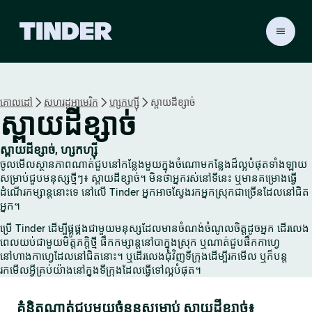
ទំ
ព័
រ
ដើ
ម
គោលដៅ
សហរដ្ឋអាមេរិក
ហ្សកហ្ស៊ី
ស្ពាយដីខ្សាច់
T
ស្ពាយដីខ្សាច់
i
n
d
ស្ពាយដីខ្សាច់, ហ្សកហ្ស៊ី
e
ចូលមើលស្ថានភាពណាត់ជួបនៅកន្លែងមួយក្នុងចំណោមកន្លែងដ៏ល្អបំផុតទាំងឡាយ
r
សម្រាប់ជួបមនុស្សថ្មីៗ៖ ស្ពាយដីខ្សាច់។ មិនថាអ្នករស់នៅទីនេះ ឬមានគម្រោងធ្វើ
ដំណើរកម្សាន្តនោះទេ នៅលើ Tinder អ្នកអាចស្វែងរកអ្នកស្រុកជាច្រើនដែលនៅជិត
អ្នក។
ប្រើ Tinder ដើម្បីផ្គូផ្គងជាមួយមនុស្សដែលមានចំណង់ចំណូលចិត្តដូចអ្នក ដើរលេង
ពេលយប់ជាមួយមិត្តភក្តិថ្មី ផឹកកម្សាន្តនៅបាក្នុងស្រុក ឬណាត់ជួបផឹកកាហ្វេ
នៅហាងកាហ្វេដែលនៅជិតនោះ។ ឬដើរលេងជុំវិញទីក្រុងដើម្បីរកមើល ឬក៏បន្ត
រកមើលអ្វីគ្រប់យ៉ាងនៅក្នុងទីក្រុងដែលធ្វើទៅល្អបំផុត។
គំនិតណាត់ជួបមួយចំនួនសម្រាប់ ស្ពាយដីខ្សាច់៖