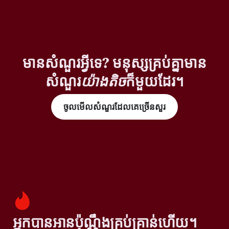
មានសំណួរអ្វីទេ? មនុស្សគ្រប់គ្នាមាន
សំណួរ
យ៉ាងតិច
ក៏មួយដែរ។
ចូលមើលសំណួរដែលគេច្រើនសួរ
អ្នកបានអានប៉ុណ្ណឹងគ្រប់គ្រាន់ហើយ។