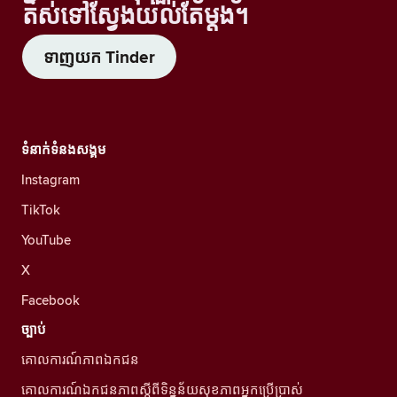
តស់ទៅស្វែងយល់តែម្តង។
ទាញយក Tinder
ទំនាក់ទំនងសង្គម
Instagram
TikTok
YouTube
X
Facebook
ច្បាប់
គោលការណ៍ភាពឯកជន
គោលការណ៍ឯកជនភាពស្ដីពីទិន្នន័យសុខភាពអ្នកប្រើប្រាស់