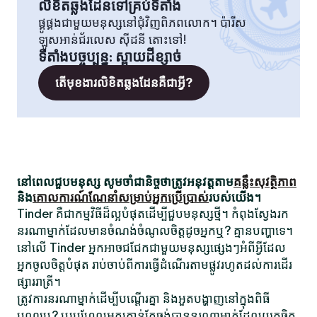
លិខិតឆ្លងដែនទៅគ្រប់ទីតាំង
ផ្គូផ្គងជាមួយមនុស្សនៅជុំវិញពិភពលោក។ ប៉ារីស
ឡូសអាន់ជ័រលេស ស៊ីដនី តោះទៅ!
ទីតាំងបច្ចុប្បន្ន
:
ស្ពាយដីខ្សាច់
តើមុខងារលិខិតឆ្លងដែនគឺជាអ្វី?
នៅពេលជួបមនុស្ស សូមចាំជានិច្ចថាត្រូវអនុវត្តតាម
គន្លឹះសុវត្ថិភាព
និង
គោលការណ៍ណែនាំសម្រាប់អ្នកប្រើប្រាស់
របស់យើង។
Tinder គឺជាកម្មវិធីដ៏ល្អបំផុតដើម្បីជួបមនុស្សថ្មី។ កំពុងស្វែងរក
នរណាម្នាក់ដែលមានចំណង់ចំណូលចិត្តដូចអ្នកឬ? គ្មានបញ្ហាទេ។
នៅលើ Tinder អ្នកអាចជជែកជាមួយមនុស្សផ្សេងៗអំពីអ្វីដែល
អ្នកចូលចិត្តបំផុត រាប់ចាប់ពីការធ្វើដំណើរតាមផ្លូវរហូតដល់ការដើរ
ផ្សាររាត្រី។
ត្រូវការនរណាម្នាក់ដើម្បីបណ្តើរគ្នា និងអួតបង្ហាញនៅក្នុងពិធី
បុណ្យឬ? ឬប្រហែលអ្នកគ្រាន់តែចង់បាននរណាម្នាក់ដែលយកចិត្ត