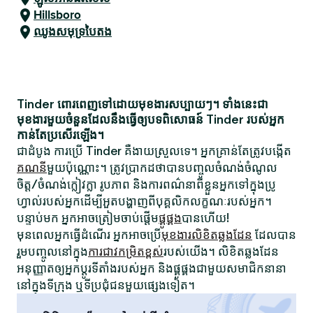
Hillsboro
ឈូងសមុទ្របៃតង
Tinder ពោរពេញទៅដោយមុខងារសប្បាយៗ។ ទាំងនេះជា
មុខងារមួយចំនួនដែលនឹងធ្វើឲ្យបទពិសោធន៍ Tinder របស់អ្នក
កាន់តែប្រសើរឡើង។
ជាដំបូង ការប្រើ Tinder គឺងាយស្រួលទេ។ អ្នកគ្រាន់តែត្រូវបង្កើត
គណនី
មួយប៉ុណ្ណោះ។ ត្រូវប្រាកដថាបានបញ្ចូលចំណង់ចំណូល
ចិត្ត/ចំណង់ក្លៀវក្លា រូបភាព និងការពណ៌នាពីខ្លួនអ្នកទៅក្នុងប្រូ
ហ្វាល់របស់អ្នកដើម្បីអួតបង្ហាញពីបុគ្គលិកលក្ខណៈរបស់អ្នក។
បន្ទាប់មក អ្នកអាចត្រៀមចាប់ផ្តើម
ផ្គូផ្គង
បានហើយ!
មុនពេលអ្នកធ្វើដំណើរ អ្នកអាចប្រើ
មុខងារលិខិតឆ្លងដែន
ដែលបាន
រួមបញ្ចូលនៅក្នុង
ការជាវកម្រិតខ្ពស់
របស់យើង។ លិខិតឆ្លងដែន
អនុញ្ញាតឲ្យអ្នកប្តូរទីតាំងរបស់អ្នក និងផ្គូផ្គងជាមួយសមាជិកនានា
នៅក្នុងទីក្រុង ឬទីប្រជុំជនមួយផ្សេងទៀត។