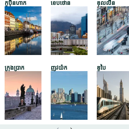
កូប៉ិនហាក
ខេបថោន
ឌុលលីន
ក្រុងប្រាក
ញូវយ៉ក
ឌូបៃ