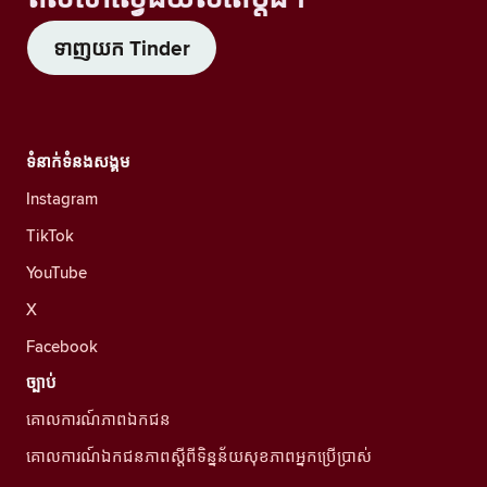
ទាញយក Tinder
ទំនាក់ទំនងសង្គម
Instagram
TikTok
YouTube
X
Facebook
ច្បាប់
គោលការណ៍ភាពឯកជន
គោលការណ៍ឯកជនភាពស្ដីពីទិន្នន័យសុខភាពអ្នកប្រើប្រាស់