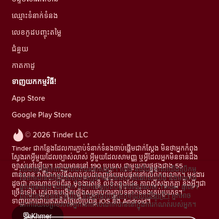
ឈ្មោះទំនាក់ទំនង
លេខកូដបញ្ចុះតម្លៃ
ជំនួយ
កាតកាដូ
ទាញយកកម្មវិធី!
App Store
Google Play Store
© 2026 Tinder LLC
Tinder ជាកន្លែងដែលការភ្ជាប់ទំនាក់ទំនងចាប់ផ្តើមជាក់ស្តែង មិនថាអ្នកកំពុង
ស្វែងរកអ្វីមួយដែលច្បាស់លាស់ អ្វីមួយដែលសាមញ្ញ ឬអ្វីដែលអ្នកមិនទាន់ដឹង
ច្បាស់នៅឡើយ។ ដោយមាននៅ 190 ប្រទេស ជាមួយការផ្គូផ្គងជាង 55
យើងឲ្យតម្លៃចំពោះភាពឯកជនរបស់អ្នក។ យើង និងដៃគូរបស់យើងប្រើកម្ម
ពាន់លាន វាគឺជាកម្មវិធីណាត់ជួបដ៏ពេញនិយមបំផុតនៅលើពិភពលោក។ មុខងារ
វិធីតាមដានដើម្បីវាស់ស្ទង់ទស្សនិកជននៃគេហទំព័ររបស់យើង និងមានការ
ដូចជា ការណាត់ជួបពីរគូ មុខងារតន្រ្តី លិខិតឆ្លងដែន ភាពស៊ីសង្វាក់គ្នា និងអ្វីៗជា
ផ្តល់ជូនផ្សេងៗដល់អ្នក និងកែលម្អប្រតិបត្តិការទីផ្សាររបស់ Tinder ផ្ទាល់។
ច្រើនទៀត ត្រូវបានបង្កើតឡើងសម្រាប់ការភ្ជាប់ទំនាក់ទំនងគ្រប់ប្រភេទ។
ព័ត៌មានបន្ថែមអំពីខូឃីស៍ និងអ្នកផ្តល់សេវាកម្មដែលយើងប្រើ។
អ្នកអាច
ទាញយកដោយឥតគិតថ្លៃលើប្រព័ន្ធ iOS និង Android។
ដកការយល់ព្រមរបស់អ្នកនៅពេលណាក៏បាននៅក្នុងការកំណត់របស់អ្នក។
Khmer