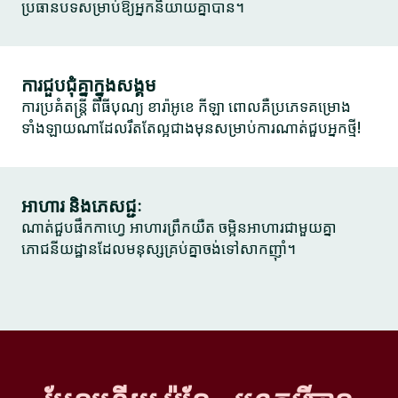
ប្រធានបទសម្រាប់ឱ្យអ្នកនិយាយគ្នាបាន។
ការជួបជុំគ្នាក្នុងសង្គម
ការប្រគំតន្ត្រី ពិធីបុណ្យ ខារ៉ាអូខេ កីឡា ពោលគឺប្រភេទគម្រោង
ទាំងឡាយណាដែលរឹតតែល្អជាងមុនសម្រាប់ការណាត់ជួបអ្នកថ្មី!
អាហារ និងភេសជ្ជៈ
ណាត់ជួបផឹកកាហ្វេ អាហារព្រឹកយឺត ចម្អិនអាហារជាមួយគ្នា
ភោជនីយដ្ឋានដែលមនុស្សគ្រប់គ្នាចង់ទៅសាកញ៉ាំ។