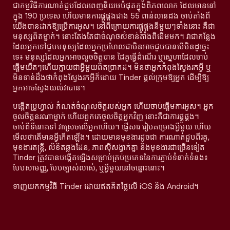
ជាកម្មវិធីការណាត់ជួបដែលពេញនិយមបំផុតក្នុងពិភពលោក ដែលមាននៅ
ក្នុង 190 ប្រទេស ហើយមានការផ្គូផ្គងជាង 55 ពាន់លានដង ចាប់តាំងពី
យើងបានដាក់ឱ្យប្រើការអូស។ នៅពីក្រោយការផ្គូផ្គងនីមួយៗទាំងនោះ គឺជា
មនុស្សពិតម្នាក់។ នោះតែងតែជាចំណុចសំខាន់តាំងពីដើមមក។ វាជាកន្លែង
ដែលអ្នកទៅជួបមនុស្សដែលអ្នកប្រហែលជាមិនអាចជួបបានបើមិនដូច្នេះ
ទេ៖ មនុស្សដែលអ្នកអាចលួចចិត្តបាន ដៃគូធ្វើដំណើរ ឬស្នេហាដែលចាប់
ផ្តើមយឺតៗហើយក្លាយជាអ្វីមួយពិតប្រាកដ។ មិនថាអ្នកកំពុងស្វែងរកអ្វី ឬ
មិនទាន់ដឹងថាកំពុងស្វែងរកអ្វីក៏ដោយ Tinder ផ្តល់ក្រុមឱ្យអ្នក ដើម្បីឱ្យ
អ្នកអាចស្វែងយល់វាបាន។
បង្កើតប្រូហ្វាល់ កំណត់ចំណូលចិត្តរបស់អ្នក ហើយចាប់ផ្តើមការអូស។ អ្នក
ចូលចិត្តនរណាម្នាក់ ហើយពួកគេចូលចិត្តអ្នកវិញ នោះគឺជាការផ្គូផ្គង។
ចាប់ពីទីនោះទៅ វាស្រេចលើអ្នកហើយ។ ផ្ញើសារ រៀបគម្រោងអ្វីមួយ ហើយ
មើលថាតើមានអ្វីកើតឡើង។ ដោយមានមុខងារដូចជា ការណាត់ជួបពីរគូ,
មុខងារតន្រ្តី, លិខិតឆ្លងដែន, ភាពស៊ីសង្វាក់គ្នា និងមុខងារជាច្រើនទៀត
Tinder ត្រូវបានបង្កើតឡើងសម្រាប់គ្រប់ប្រភេទនៃការភ្ជាប់ទំនាក់ទំនង៖
បែបសាមញ្ញ, បែបច្បាស់លាស់, ឬអ្វីមួយនៅចន្លោះនោះ។
ទាញយកកម្មវិធី Tinder ដោយឥតគិតថ្លៃលើ iOS និង Android។