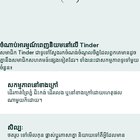
ចំណាប់អារម្មណ៍ពេញនិយមនៅលើ Tinder
សមាជិក Tinder ជាទូទៅស្វែងរកចំណង់ចំណូលចិត្តដែលពួកគេមានដូច
គ្នានឹងសមាជិកសហគមន៍ផ្សេងទៀតដែរ។ ទាំងនេះជាសកម្មភាពទូទៅមួយ
ចំនួន៖
សកម្មភាពនៅខាងក្រៅ
ដើរកាត់ព្រៃភ្នំ ជិះកង់ ដើរលេង ឬនៅខាងក្រៅដោយហេតុផល
ណាមួយក៏ដោយ។
សិល្បៈ
ថតរូប ទៅមើលកុន ផ្លាស់ប្តូរភាសាគ្នា និយាយទៅគឺអ្វីដែលមាន