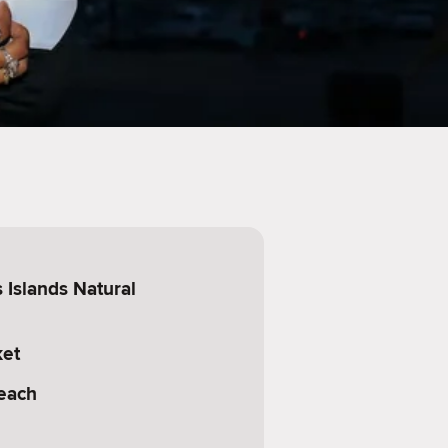
 Islands Natural
ket
each