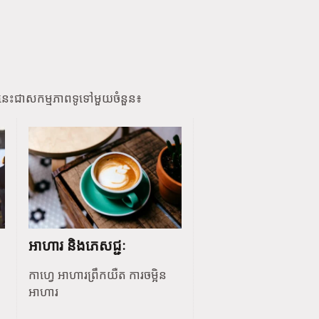
នេះជាសកម្មភាពទូទៅមួយចំនួន៖
អាហារ និងភេសជ្ជៈ
កាហ្វេ អាហារព្រឹកយឺត ការចម្អិន
អាហារ