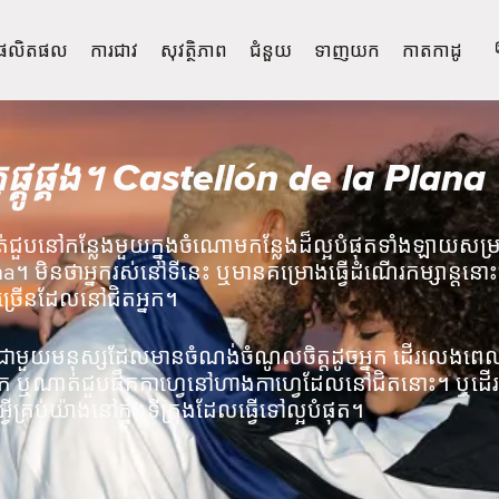
ផលិតផល
ការជាវ
សុវត្ថិភាព
ជំនួយ
ទាញយក
កាតកាដូ
ូផ្គូផ្គង។ Castellón de la Plana
ួបនៅកន្លែងមួយក្នុងចំណោមកន្លែងដ៏ល្អបំផុតទាំងឡាយសម្រាប
a។ មិនថាអ្នករស់នៅទីនេះ ឬមានគម្រោងធ្វើដំណើរកម្សាន្តនោ
ាច្រើនដែលនៅជិតអ្នក។
ូផ្គងជាមួយមនុស្សដែលមានចំណង់ចំណូលចិត្តដូចអ្នក ដើរលេងពេលយប
ស្រុក ឬណាត់ជួបផឹកកាហ្វេនៅហាងកាហ្វេដែលនៅជិតនោះ។ ឬដើរលេង
ីគ្រប់យ៉ាងនៅក្នុងទីក្រុងដែលធ្វើទៅល្អបំផុត។