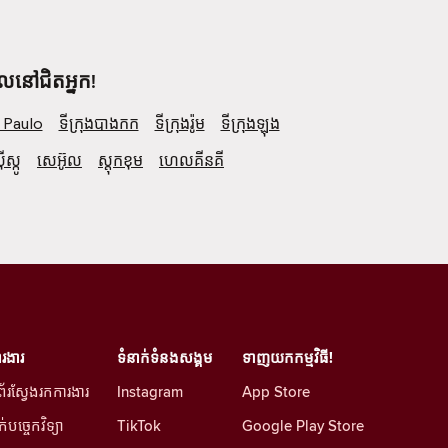
ែលនៅជិតអ្នក!
o Paulo
ទីក្រុងបាងកក
ទីក្រុងរ៉ូម
ទីក្រុងឡុង
​ស្កូ
សេអ៊ូល
ស្តុកខុម
ហេលគីនគី
រងារ
ទំនាក់ទំនងសង្គម
ទាញយកកម្មវិធី!
ព័រស្វែងរកការងារ
Instagram
App Store
លក់បច្ចេកវិទ្យា
TikTok
Google Play Store