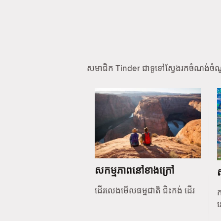
សមាជិក Tinder ជាទូទៅស្វែងរកចំណង់ចំ
សកម្មភាពនៅខាងក្រៅ
ដើរលេងមើលធម្មជាតិ ជិះកង់ ដើរ
ក
រ