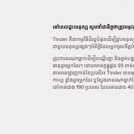
នៅពេលជួបមនុស្ស សូមចាំជានិច្ចថាត្រូវអនុវត
Tinder គឺជាកម្មវិធីដ៏ល្អបំផុតដើម្បីជួបម
ជាមួយមនុស្សផ្សេងៗអំពីអ្វីដែលអ្នកចូលចិត្តបំ
ត្រូវការនរណាម្នាក់ដើម្បីបណ្តើរគ្នា និងអួ
ធាតុដូចអ្នកដែរ។ ដោយមានគូផ្គូផ្គង 55 ព
តាមអនឡាញកាន់តែប្រសើរ៖ Tinder មានមុខ
កាហ្វេ ខ្លាំងដូចអ្នកដែរ ឬស្វែងរកនរណាម្
ទៅកាន់ជាង 190 ប្រទេស ដែលមានជាង 40 ភ