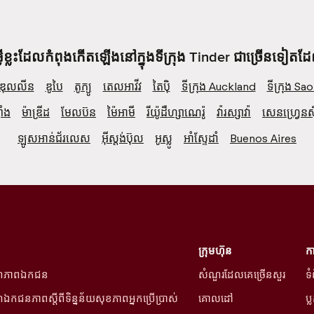
ីខ្លះដែលកំពុងកើតឡើងនៅក្នុងទីក្រុង Tinder ជាច្រើនទៀតដ
ឌុលលីន
ឌូបៃ
តូក្យូ
តេលអាវីវ
តៃប៉ិ
ទីក្រុង Auckland
ទីក្រុង Sa
ាំង
ម៉ាឌ្រីដ
មែលប៊ន
ម៉ៃអាមី
រីយ៉ូដឺហ្សាណេរ៉ូ
វ៉ារស្សាវ៉ា
សេន​ហ្វ្រេ​ន​ស៊ី
ឡូស​អាន់​ជ័រ​លេស
អ៊ីស្តង់ប៊ុល
អូស្លូ
អាំស្ទែដាំ
Buenos Aires
ក្រុមហ៊ុន
កា
៍ភាពឯកជន
សំណួរដែលគេច្រើនសួរ
ទំ
កជនភាពស្ដីពីទិន្នន័យសុខភាពអ្នកប្រើប្រាស់
គោលដៅ
ប្