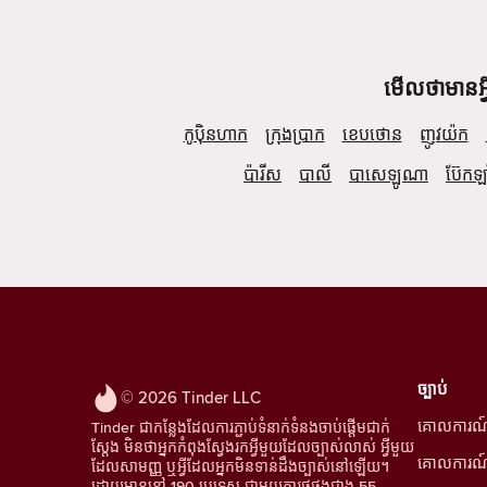
មើលថាមានអ្វ
កូប៉ិនហាក
ក្រុងប្រាក
ខេបថោន
ញូវយ៉ក
ប៉ារីស
បាលី
បាសេឡូណា
ប៊ែកឡ
ច្បាប់
© 2026 Tinder LLC
គោលការណ
Tinder ជាកន្លែងដែលការភ្ជាប់ទំនាក់ទំនងចាប់ផ្តើមជាក់
ស្តែង មិនថាអ្នកកំពុងស្វែងរកអ្វីមួយដែលច្បាស់លាស់ អ្វីមួយ
គោលការណ៍ឯ
ដែលសាមញ្ញ ឬអ្វីដែលអ្នកមិនទាន់ដឹងច្បាស់នៅឡើយ។
ដោយមាននៅ 190 ប្រទេស ជាមួយការផ្គូផ្គងជាង 55