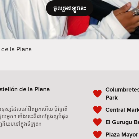
ចូលរួមឥឡូវនេះ
 de la Plana
stellón de la Plana
Columbretes
Park
រកមនុស្សដែលនៅជិតអ្នកហើយ ប៉ុន្តែតើ
Central Mar
យអ្នក។ ទាំងនេះគឺជាកន្លែងល្អបំផុត
El Gurugu B
និយមនៅក្នុងទីក្រុង៖
Plaza Mayor