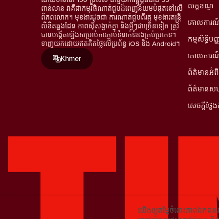
លក្ខខណ្ឌ
ពាន់លាន វាគឺជាកម្មវិធីណាត់ជួបដ៏ពេញនិយមបំផុតនៅលើ
ពិភពលោក។ មុខងារដូចជា ការណាត់ជួបពីរគូ មុខងារតន្រ្តី
គោលការណ៍
លិខិតឆ្លងដែន ភាពស៊ីសង្វាក់គ្នា និងអ្វីៗជាច្រើនទៀត ត្រូវ
បានបង្កើតឡើងសម្រាប់ការភ្ជាប់ទំនាក់ទំនងគ្រប់ប្រភេទ។
កម្មសិទ្ធិបញ្
ទាញយកដោយឥតគិតថ្លៃលើប្រព័ន្ធ iOS និង Android។
គោលការណ៍ណ
Khmer
ព័ត៌មានអំពី
ព័ត៌មានស
សេចក្តីថ្ល
យើងឲ្យតម្លៃចំពោះភាពឯកជនរប