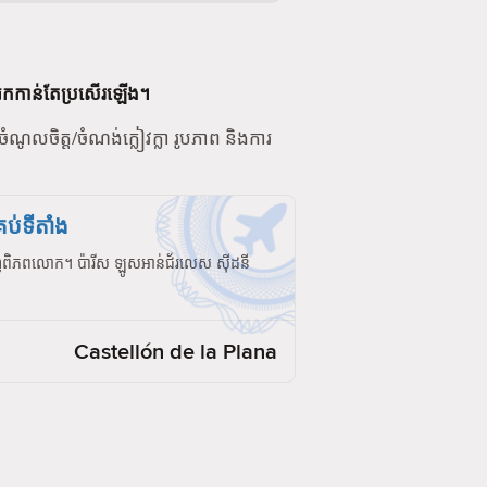
នកកាន់តែប្រសើរឡើង។
ណូលចិត្ត/ចំណង់ក្លៀវក្លា រូបភាព និងការ
ប់ទីតាំង
ំវិញពិភពលោក។ ប៉ារីស ឡូសអាន់ជ័រលេស ស៊ីដនី
Castellón de la Plana