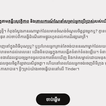
្តតាម
គន្លឹះសុវត្ថិភាព
និង
គោលការណ៍ណែនាំសម្រាប់អ្នកប្រើប្រាស់
របស់យ
នុស្សថ្មី។ កំពុងស្វែងរកនរណាម្នាក់ដែលមានចំណង់ចំណូលចិត្តដូចអ្នកឬ? គ
ផុត រាប់ចាប់ពីការធ្វើដំណើរតាមផ្លូវរហូតដល់ការដើរផ្សាររាត្រី។
តបង្ហាញនៅក្នុងពិធីបុណ្យឬ? ឬប្រហែលអ្នកគ្រាន់តែចង់បាននរណាម្នាក់ដែលយក
ាន់លានមកដល់ពេលនេះ យើងមិនបារម្ភក្នុងការបង្កើតទំនាក់ទំនងឡើយ។ ទំ
ងារដែលជួយឲ្យអ្នកទទួលបានការមើលឃើញ និងកត់សម្គាល់ដោយមនុស្សដែលអ្
នាក់ដែលចូលចិត្តកីឡាវាយសីដូចគ្នា។ ហើយនៅពេលដែលអ្នកចង់ចេញពីទីក្រុង
ាសាបាន។ អ្វីៗគ្រប់យ៉ាងអាចធ្វើបាននៅលើ Tinder។
ចាប់ផ្តើម