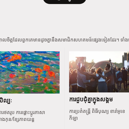
ណូលចិត្តដែលពួកគេមានដូចគ្នានឹងសមាជិកសហគមន៍ផ្សេងទៀតដែរ។ ទាំង
ការជួបជុំគ្នាក្នុងសង្គម
សិល្បៈ
ការប្រគំតន្ត្រី ពិធីបុណ្យ ខារ៉ាអូខេ
ារថតរូប ការផ្តោះប្តូរភាសា
កីឡា
ោងកុន/ខ្សែភាពយន្ត