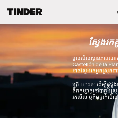
ទំ
ព័
រ
ដើ
ម
ស្វែងរកគ
T
i
n
d
ចូលមើលស្ថានភាពណាត់ជ
e
Castellón de la Plan
r
អាចស្វែងរកអ្នកស្រុកជ
ប្រើ Tinder ដើម្បីផ្គ
ផឹកកម្សាន្តនៅបាក្នុង
រកមើល ឬក៏បន្តរកមើលអ្វ