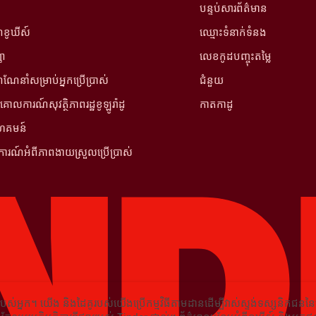
បន្ទប់សារព័ត៌មាន
ខូឃីស៍
ឈ្មោះទំនាក់ទំនង
ញា
លេខកូដបញ្ចុះតម្លៃ
ែនាំសម្រាប់អ្នកប្រើប្រាស់
ជំនួយ
គោលការណ៍សុវត្ថិភាពរដ្ឋខូឡូរ៉ាដូ
កាតកាដូ
ហគមន៍
ែងការណ៍អំពីភាពងាយស្រួលប្រើប្រាស់
ស់អ្នក។ យើង និងដៃគូរបស់យើងប្រើកម្មវិធីតាមដានដើម្បីវាស់ស្ទង់ទស្សនិកជន