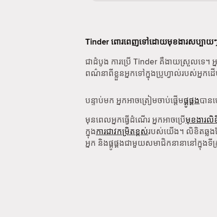
Tinder ពោរពេញទៅដោយមុខងារសប្បាយៗ។ ទ
ជាដំបូង ការប្រើ Tinder គឺងាយស្រួលទេ។ អ្នក
ពណ៌នាពីខ្លួនអ្នកទៅក្នុងប្រូហ្វាល់របស់អ្នក
បន្ទាប់មក អ្នកអាចត្រៀមចាប់ផ្តើម
ផ្គូផ្គង
បាន
មុនពេលអ្នកធ្វើដំណើរ អ្នកអាចប្រើ
មុខងារលិខ
ក្នុង
ការជាវកម្រិតខ្ពស់
របស់យើង។ លិខិតឆ្លងដែន
អ្នក និងផ្គូផ្គងជាមួយសមាជិកនានានៅក្នុងទី