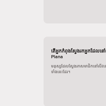
តើអ្នកកំពុងស្វែងរកអ្នកដែលន
Plana
មនុស្សដែលស្វែងរកសមាជិកនៅលីវនៅទ
ទាំងនេះដែរ។