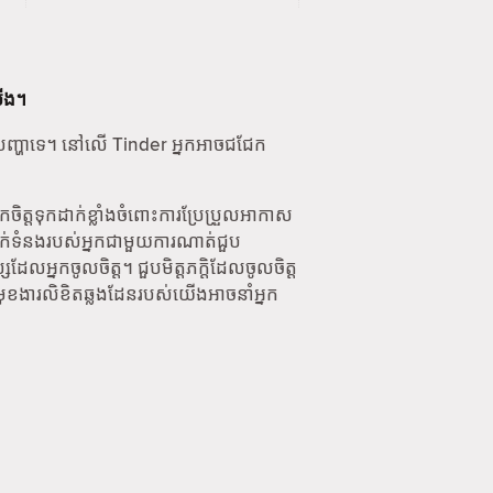
ើង។
្មានបញ្ហាទេ។ នៅលើ Tinder អ្នកអាចជជែក
ចិត្តទុកដាក់ខ្លាំងចំពោះការប្រែប្រួលអាកាស
នាក់ទំនងរបស់អ្នកជាមួយការណាត់ជួប
នកចូលចិត្ត។ ជួបមិត្តភក្តិដែលចូលចិត្ត
 មុខងារលិខិតឆ្លងដែនរបស់យើងអាចនាំអ្នក