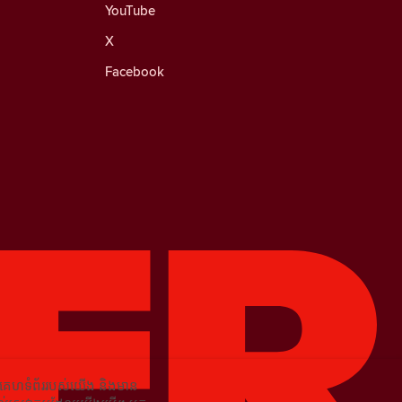
YouTube
X
Facebook
នៃគេហទំព័ររបស់យើង និងមាន