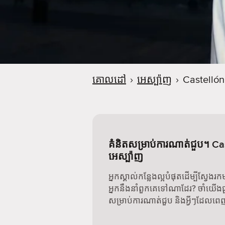
គោលដៅ
›
អេស្ប៉ាញ
›
Castellón
គំនិតសម្រាប់ការណាត់ជួប។ Ca
អេស្ប៉ាញ
អ្នកស្គាល់កន្លែងល្អបំផុតដើម្បីស្វែង
អ្នកនឹងនាំពួកគេទៅណាដែរ? ចាំយើងជួ
សម្រាប់ការណាត់ជួប និងអ្វីៗដែលពេញ