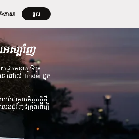
ភាសា
ចូល
 អេស្ប៉ាញ
់ជួបមនុស្សថ្មីៗ៖
ះទេ នៅលើ Tinder អ្នក
់ជាមួយមិត្តភក្តិថ្មី
ជុំវិញទីក្រុងដើម្បី