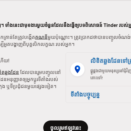
ាំងនេះជាមុខងារមួយចំនួនដែលនឹងធ្វើឲ្យបទពិសោធន៍ Tinder របស់អ្
គ្រាន់តែត្រូវបង្កើត
គណនី
មួយប៉ុណ្ណោះ។ ត្រូវប្រាកដថាបានបញ្ចូលចំណង់ចំ
ដើម្បីអួតបង្ហាញពីបុគ្គលិកលក្ខណៈរបស់អ្នក។
លិខិតឆ្លងដែនទៅគ្រ
ហើយ!
ផ្គូផ្គងជាមួយមនុស្សនៅជុ
ិតឆ្លងដែន
ដែលបានរួមបញ្ចូលនៅ
តោះទៅ!
អនុញ្ញាតឲ្យអ្នកប្តូរទីតាំងរបស់
ក្រុង ឬទីប្រជុំជនមួយផ្សេងទៀត។
ទីតាំងបច្ចុប្បន្ន
ចូលរួមឥឡូវនេះ