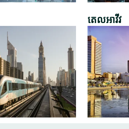
តេលអាវីវ