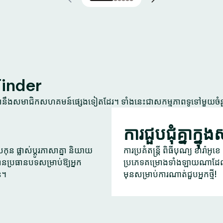
Tinder
្នានឹងសមាជិកសហគមន៍ផ្សេងទៀតដែរ។ ទាំងនេះជាសកម្មភាពទូទៅមួយចំ
ការជួបជុំគ្នាក្នុ
ុន ផ្លាស់ប្តូរភាសាគ្នា និយាយ
ការប្រគំតន្ត្រី ពិធីបុណ្យ ខារ៉ាអ
ានប្រធានបទសម្រាប់ឱ្យអ្នក
ប្រភេទគម្រោងទាំងឡាយណាដែល
ន។
មុនសម្រាប់ការណាត់ជួបអ្នកថ្មី!