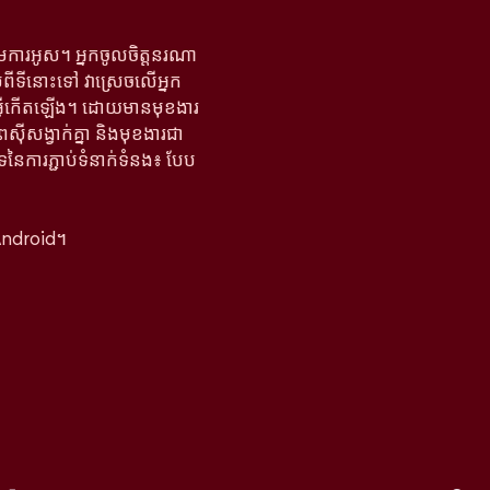
តើមការអូស។ អ្នកចូលចិត្តនរណា
ាប់ពីទីនោះទៅ វាស្រេចលើអ្នក
អ្វីកើតឡើង។ ដោយមានមុខងារ
ពស៊ីសង្វាក់គ្នា និងមុខងារជា
ទនៃការភ្ជាប់ទំនាក់ទំនង៖ បែប
Android។