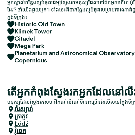
អ្នកស្គាល់កន្លែងល្អបំផុតដើម្បីស្វែងរកមនុស្សដែលនៅជិតអ្នកហើយ ប៉
ដែរ? ចាំយើងជួយអ្នក។ ទាំងនេះគឺជាកន្លែងល្អបំផុតសម្រាប់ការណា
ក្នុងទីក្រុង៖
Historic Old Town
Klimek Tower
Citadel
Mega Park
Planetarium and Astronomical Observatory
Copernicus
តើអ្នកកំពុងស្វែងរកអ្នកដែលនៅលីវឬ
មនុស្សដែលស្វែងរកសមាជិកនៅលីវនៅទីនោះច្រើនតែមើលនៅក្នុងទីក្រ
វ៉ារស្សាវ៉ា
ក្រាកូវ
Łódź
វ៉ូខេក