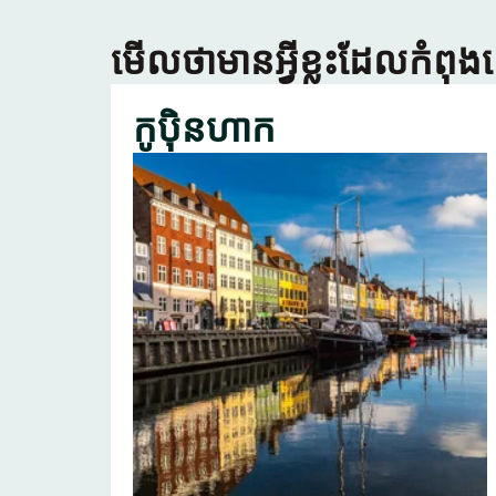
មើលថាមានអ្វីខ្លះដែលកំពុង
កូប៉ិនហាក