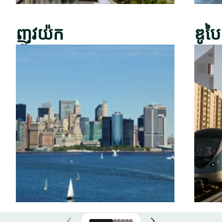
ញូវយ៉ក
ឌូបៃ