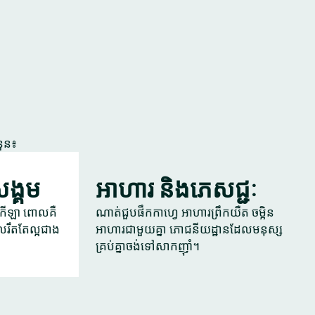
នួន៖
ងសង្គម
អាហារ និងភេសជ្ជៈ
ូខេ កីឡា ពោលគឺ
ណាត់ជួបផឹកកាហ្វេ អាហារព្រឹកយឺត ចម្អិន
រឹតតែល្អជាង
អាហារជាមួយគ្នា ភោជនីយដ្ឋានដែលមនុស្ស
គ្រប់គ្នាចង់ទៅសាកញ៉ាំ។