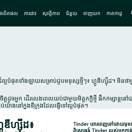
ផលិតផល
ការជាវ
សុវត្ថិភាព
ជំនួយ
ទាញយក
កាតកាដូ
បំផុតទាំងឡាយសម្រាប់ជួបមនុស្សថ្មីៗ៖ ហ្គូឌីហ្ស៊ីដ។ មិនថ
ិត្តដូចអ្នក ដើរលេងពេលយប់ជាមួយមិត្តភក្តិថ្មី ផឹកកម្សាន្ត
ប់យ៉ាងនៅក្នុងទីក្រុងដែលធ្វើទៅល្អបំផុត។
ឌីហ្ស៊ីដ៖
Tinder ពោរពេញទៅដោយមុខងារស
ពិសោធន៍ Tinder របស់អ្នកកាន