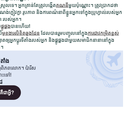
រួលទេ។ អ្នកគ្រាន់តែត្រូវបង្កើត
គណនី
មួយប៉ុណ្ណោះ។ ត្រូវប្រាកដថា
ក្លៀវក្លា រូបភាព និងការពណ៌នាពីខ្លួនអ្នកទៅក្នុងប្រូហ្វាល់របស់អ្នក
ណៈរបស់អ្នក។
ម
ផ្គូផ្គង
បានហើយ!
រើ
មុខងារលិខិតឆ្លងដែន
ដែលបានរួមបញ្ចូលនៅក្នុង
ការជាវកម្រិតខ្ពស់
ឲ្យអ្នកប្តូរទីតាំងរបស់អ្នក និងផ្គូផ្គងជាមួយសមាជិកនានានៅក្នុង
ត។
តាំង
វិញពិភពលោក។ ប៉ារីស
តោះទៅ!
ីដ
ឺជាអ្វី?