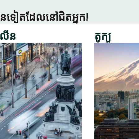
្រើនទៀតដែលនៅជិតអ្នក!
លីន
តូក្យូ