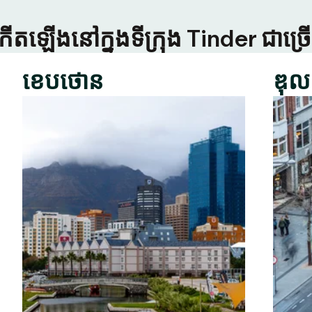
កើតឡើងនៅក្នុងទីក្រុង Tinder ជាច
ខេបថោន
ឌុល