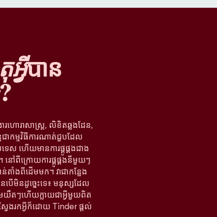
អ្វី
បាន
?
ងារហោរាសាស្ត្រ, លិខិតឆ្លងដែន,
្តជាកម្មវិធីការណាត់ជួបដែល
រទេស ហើយមានការផ្គូផ្គងជាង
នៅពីក្រោយការផ្គូផ្គងនីមួយៗ
ន់តាំងពីដើមមក។ វាជាកន្លែង
បើមិនដូច្នេះទេ៖ មនុស្សដែល
តើមយឺតៗហើយក្លាយជាអ្វីមួយពិត
ស្វែងរកអ្វីក៏ដោយ Tinder ផ្តល់