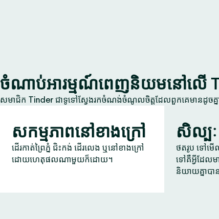
ចំណាប់អារម្មណ៍ពេញនិយមនៅលើ 
សមាជិក Tinder ជាទូទៅស្វែងរកចំណង់ចំណូលចិត្តដែលពួកគេមានដូចគ
សកម្មភាពនៅខាងក្រៅ
សិល្បៈ
ដើរកាត់ព្រៃភ្នំ ជិះកង់ ដើរលេង ឬនៅខាងក្រៅ
ថតរូប ទៅមើលក
ដោយហេតុផលណាមួយក៏ដោយ។
ទៅគឺអ្វីដែលម
និយាយគ្នាបា