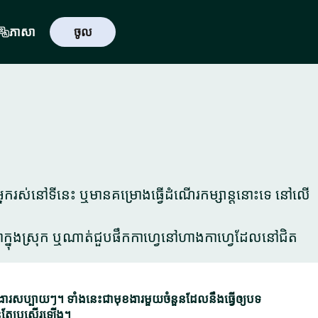
ភាសា
ចូល
ាអ្នករស់នៅទីនេះ ឬមានគម្រោងធ្វើដំណើរកម្សាន្តនោះទេ នៅលើ
នៅបាក្នុងស្រុក ឬណាត់ជួបផឹកកាហ្វេនៅហាងកាហ្វេដែលនៅជិត
ប្បាយៗ។ ទាំងនេះជាមុខងារមួយចំនួនដែលនឹងធ្វើឲ្យបទ
់តែប្រសើរឡើង។