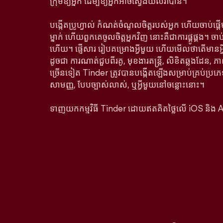
ក្រុមឱ្យអ្នក ដើម្បីឱ្យអ្នកអាចស្វែងយល់វាបាន។
បង្កើតប្រូហ្វាល់ កំណត់ចំណូលចិត្តរបស់អ្នក ហើយចាប់ផ្
ម្នាក់ ហើយពួកគេចូលចិត្តអ្នកវិញ នោះគឺជាការផ្គូផ្គង។ ច
ហើយ។ ផ្ញើសារ រៀបគម្រោងអ្វីមួយ ហើយមើលថាតើមាន
ដូចជា ការណាត់ជួបពីរគូ, មុខងារតន្រ្តី, លិខិតឆ្លងដែន, ភា
ច្រើនទៀត Tinder ត្រូវបានបង្កើតឡើងសម្រាប់គ្រប់ប្រភេ
សាមញ្ញ, បែបច្បាស់លាស់, ឬអ្វីមួយនៅចន្លោះនោះ។
ទាញយកកម្មវិធី Tinder ដោយឥតគិតថ្លៃលើ iOS និង 