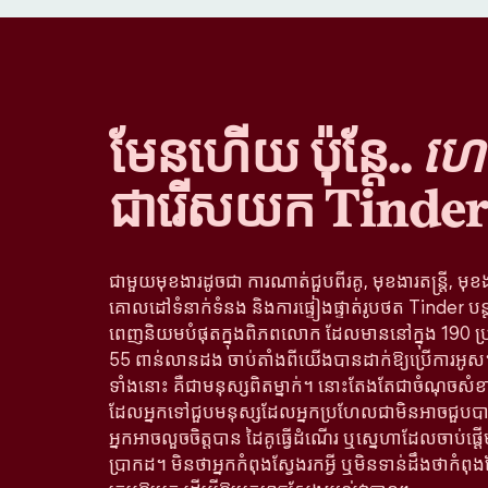
មែនហើយ ប៉ុន្តែ..
ហេតុ
ជារើសយក Tinder
ជាមួយមុខងារដូចជា ការណាត់ជួបពីរគូ, មុខងារតន្រ្តី, មុខ
គោលដៅទំនាក់ទំនង និងការផ្ទៀងផ្ទាត់រូបថត Tinder បន
ពេញនិយមបំផុតក្នុងពិភពលោក ដែលមាននៅក្នុង 190 ប្
55 ពាន់លានដង ចាប់តាំងពីយើងបានដាក់ឱ្យប្រើការអូស។ 
ទាំងនោះ គឺជាមនុស្សពិតម្នាក់។ នោះតែងតែជាចំណុចសំខា
ដែលអ្នកទៅជួបមនុស្សដែលអ្នកប្រហែលជាមិនអាចជួបបាន
អ្នកអាចលួចចិត្តបាន ដៃគូធ្វើដំណើរ ឬស្នេហាដែលចាប់ផ្
ប្រាកដ។ មិនថាអ្នកកំពុងស្វែងរកអ្វី ឬមិនទាន់ដឹងថាកំពុង