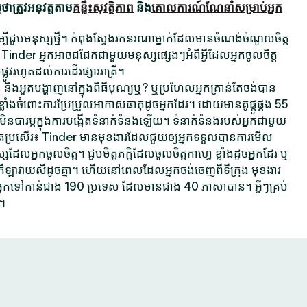
ាត្រូវអនុវត្តតាម
គន្លឹះសុវត្ថិភាព
និង
គោលការណ៍ណែនាំសម្រាប់អ្នក
ដើម្បីជួបមនុស្សថ្មី។ កំពុងស្វែងរកនរណាម្នាក់ដែលមានចំណង់ចំណូលចិត្ត
 Tinder អ្នកអាចជជែកជាមួយមនុស្សផ្សេងៗអំពីអ្វីដែលអ្នកចូលចិត្ត
ផ្លូវរហូតដល់ការដើរផ្សាររាត្រី។
គ្នា និងអួតបង្ហាញនៅក្នុងពិធីបុណ្យឬ? ឬប្រហែលអ្នកគ្រាន់តែចង់បាន
្លាំងចំពោះការប្រែប្រួលអាកាសធាតុដូចអ្នកដែរ។ ដោយមានគូផ្គូផ្គង 55
ារម្ភក្នុងការបង្កើតទំនាក់ទំនងឡើយ។ ទំនាក់ទំនងរបស់អ្នកជាមួយ
ប្រសើរ៖ Tinder មានមុខងារដែលជួយឲ្យអ្នកទទួលបានការមើល
អ្នកចូលចិត្ត។ ជួបមិត្តភក្តិដែលចូលចិត្តកាហ្វេ ខ្លាំងដូចអ្នកដែរ ឬ
តកីឡាវាយសីដូចគ្នា។ ហើយនៅពេលដែលអ្នកចង់ចេញពីទីក្រុង មុខងារ
្នកទៅកាន់ជាង 190 ប្រទេស ដែលមានជាង 40 ភាសាបាន។ អ្វីៗគ្រប់
។