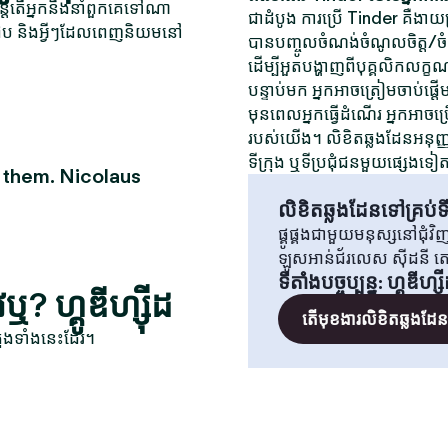
ុន្តែតើអ្នកនឹងនាំពួកគេទៅណា
ជាដំបូង ការប្រើ Tinder គឺងាយស្
ត់ជួប និងអ្វីៗដែលពេញនិយមនៅ
បានបញ្ចូលចំណង់ចំណូលចិត្ត/ចំណង់
ដើម្បីអួតបង្ហាញពីបុគ្គលិកលក្ខ
បន្ទាប់មក អ្នកអាចត្រៀមចាប់ផ្តើ
មុនពេលអ្នកធ្វើដំណើរ អ្នកអាចប្
របស់យើង។ លិខិតឆ្លងដែនអនុញ្ញាត
ទីក្រុង ឬទីប្រជុំជនមួយផ្សេងទៀ
 them. Nicolaus
លិខិតឆ្លងដែនទៅគ្រប់ទី
ផ្គូផ្គងជាមួយមនុស្សនៅជុំ
ឡូសអាន់ជ័រលេស ស៊ីដនី 
ទីតាំងបច្ចុប្បន្ន
:
ហ្គូឌីហ្ស៊
? ហ្គូឌីហ្ស៊ីដ
តើមុខងារលិខិតឆ្លងដែនគ
ុងទាំងនេះដែរ។