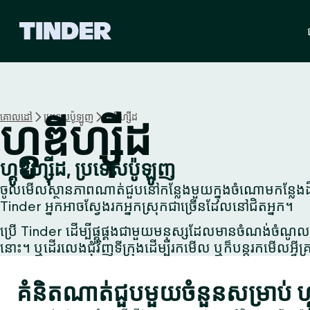
ទំ
ព័
រ
ដើ
ម
T
i
គោលដៅ
ប្រទេស​ប៉ូឡូញ
ហ្គូឌីហ្ស៊ីដ
ហ្គូឌីហ្ស៊ីដ
n
d
e
ហ្គូឌីហ្ស៊ីដ, ប្រទេស​ប៉ូឡូញ
r
ចូលមើលស្ថានភាពណាត់ជួបនៅកន្លែងមួយក្នុងចំណោមកន្លែងដ៏ល្អ
Tinder អ្នកអាចស្វែងរកអ្នកស្រុកជាច្រើនដែលនៅជិតអ្នក។
ប្រើ Tinder ដើម្បីផ្គូផ្គងជាមួយមនុស្សដែលមានចំណង់ចំណូលច
នោះ។ ឬដើរលេងជុំវិញទីក្រុងដើម្បីរកមើល ឬក៏បន្តរកមើលអ្វីគ្រ
គំនិតណាត់ជួបមួយចំនួនសម្រាប់ ហ្គូ