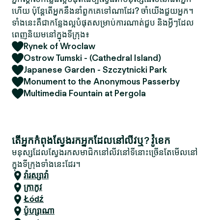
ហើយ ប៉ុន្តែតើអ្នកនឹងនាំពួកគេទៅណាដែរ? ចាំយើងជួយអ្នក។
ទាំងនេះគឺជាកន្លែងល្អបំផុតសម្រាប់ការណាត់ជួប និងអ្វីៗដែល
ពេញនិយមនៅក្នុងទីក្រុង៖
Rynek of Wroclaw
Ostrow Tumski - (Cathedral Island)
Japanese Garden - Szczytnicki Park
Monument to the Anonymous Passerby
Multimedia Fountain at Pergola
តើអ្នកកំពុងស្វែងរកអ្នកដែលនៅលីវឬ? វ៉ូខេក
មនុស្សដែលស្វែងរកសមាជិកនៅលីវនៅទីនោះច្រើនតែមើលនៅ
ក្នុងទីក្រុងទាំងនេះដែរ។
វ៉ារស្សាវ៉ា
ក្រាកូវ
Łódź
ប៉ូហ្សាណា