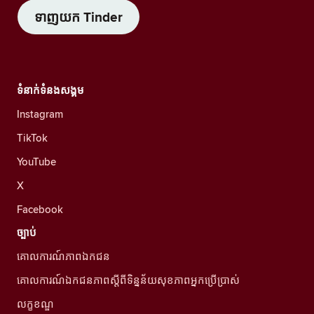
ទាញយក Tinder
ទំនាក់ទំនងសង្គម
Instagram
TikTok
YouTube
X
Facebook
ច្បាប់
គោលការណ៍ភាពឯកជន
គោលការណ៍ឯកជនភាពស្ដីពីទិន្នន័យសុខភាពអ្នកប្រើប្រាស់
លក្ខខណ្ឌ