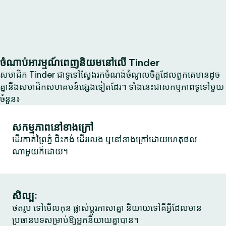
ចំណាប់អារម្មណ៍ពេញនិយមនៅលើ Tinder
សមាជិក Tinder ជាទូទៅស្វែងរកចំណង់ចំណូលចិត្តដែលពួកគេមានដូច
គ្នានឹងសមាជិកសហគមន៍ផ្សេងទៀតដែរ។ ទាំងនេះជាសកម្មភាពទូទៅមួយ
ចំនួន៖
សកម្មភាពនៅខាងក្រៅ
ដើរកាត់ព្រៃភ្នំ ជិះកង់ ដើរលេង ឬនៅខាងក្រៅដោយហេតុផល
ណាមួយក៏ដោយ។
សិល្បៈ
ថតរូប ទៅមើលកុន ផ្លាស់ប្តូរភាសាគ្នា និយាយទៅគឺអ្វីដែលមាន
ប្រធានបទសម្រាប់ឱ្យអ្នកនិយាយគ្នាបាន។