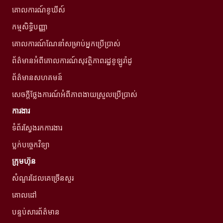
គោលការណ៍ខូឃីស៍
កម្មសិទ្ធិបញ្ញា
គោលការណ៍ណែនាំសម្រាប់អ្នកប្រើប្រាស់
ព័ត៌មានអំពីគោលការណ៍សុវត្ថិភាពរដ្ឋខូឡូរ៉ាដូ
ព័ត៌មានសហគមន៍
សេចក្តីថ្លែងការណ៍អំពីភាពងាយស្រួលប្រើប្រាស់
ការងារ
ទំព័រស្វែងរកការងារ
ប្លក់បច្ចេកវិទ្យា
ក្រុមហ៊ុន
សំណួរដែលគេច្រើនសួរ
គោលដៅ
បន្ទប់សារព័ត៌មាន