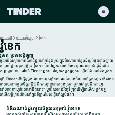
ទំ
ព័
រ
ដើ
ម
គោលដៅ
ប្រទេស​ប៉ូឡូញ
វ៉ូខេក
T
វ៉ូខេក
i
n
d
វ៉ូខេក, ប្រទេស​ប៉ូឡូញ
e
ចូលមើលស្ថានភាពណាត់ជួបនៅកន្លែងមួយក្នុងចំណោមកន្លែងដ៏ល្អបំផុតទាំងឡាយ
r
សម្រាប់ជួបមនុស្សថ្មីៗ៖ វ៉ូខេក។ មិនថាអ្នករស់នៅទីនេះ ឬមានគម្រោងធ្វើដំណើរ
កម្សាន្តនោះទេ នៅលើ Tinder អ្នកអាចស្វែងរកអ្នកស្រុកជាច្រើនដែលនៅជិតអ្នក។
ប្រើ Tinder ដើម្បីផ្គូផ្គងជាមួយមនុស្សដែលមានចំណង់ចំណូលចិត្តដូចអ្នក ដើរលេង
ពេលយប់ជាមួយមិត្តភក្តិថ្មី ផឹកកម្សាន្តនៅបាក្នុងស្រុក ឬណាត់ជួបផឹកកាហ្វេ
នៅហាងកាហ្វេដែលនៅជិតនោះ។ ឬដើរលេងជុំវិញទីក្រុងដើម្បីរកមើល ឬក៏បន្ត
រកមើលអ្វីគ្រប់យ៉ាងនៅក្នុងទីក្រុងដែលធ្វើទៅល្អបំផុត។
គំនិតណាត់ជួបមួយចំនួនសម្រាប់ វ៉ូខេក៖
អ្នកស្គាល់កន្លែងល្អបំផុតដើម្បីស្វែងរកមនុស្សដែលនៅជិតអ្នក