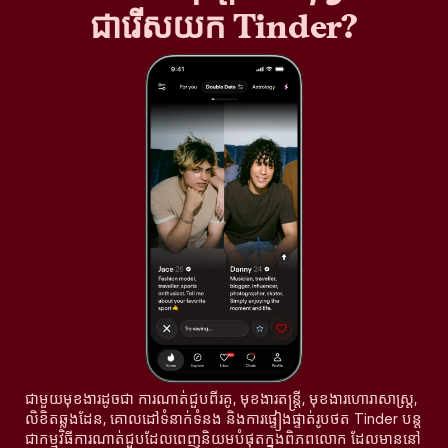
ជារើសយក Tinder?
ជាមួយមុខងារដូចជា ការណាត់ជួបពីរគូ, មុខងារតន្រ្តី, មុខងារហោរាសាស្ត្រ,
លិខិតឆ្លងដែន, គោលដៅទំនាក់ទំនង និងការផ្ទៀងផ្ទាត់រូបថត Tinder បន្ត
ជាកម្មវិធីការណាត់ជួបដែលពេញនិយមបំផុតក្នុងពិភពលោក ដែលមាននៅ