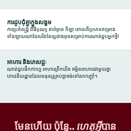
ការជួបជុំគ្នាក្នុងសង្គម
ការប្រគំតន្ត្រី ពិធីបុណ្យ ខារ៉ាអូខេ កីឡា ពោលគឺប្រភេទគម្រោង
ទាំងឡាយណាដែលរឹតតែល្អជាងមុនសម្រាប់ការណាត់ជួបអ្នកថ្មី!
អាហារ និងភេសជ្ជៈ
ណាត់ជួបផឹកកាហ្វេ អាហារព្រឹកយឺត ចម្អិនអាហារជាមួយគ្នា
ភោជនីយដ្ឋានដែលមនុស្សគ្រប់គ្នាចង់ទៅសាកញ៉ាំ។
មែនហើយ ប៉ុន្តែ..
ហេតុអ្វី
បាន