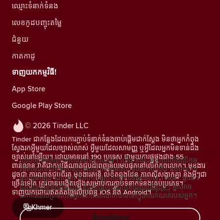
ឈ្មោះទំនាក់ទំនង
លេខកូដបញ្ចុះតម្លៃ
ជំនួយ
កាតកាដូ
ទាញយកកម្មវិធី!
App Store
Google Play Store
© 2026 Tinder LLC
Tinder ជាកន្លែងដែលការភ្ជាប់ទំនាក់ទំនងចាប់ផ្តើមជាក់ស្តែង មិនថាអ្នកកំពុង
ស្វែងរកអ្វីមួយដែលច្បាស់លាស់ អ្វីមួយដែលសាមញ្ញ ឬអ្វីដែលអ្នកមិនទាន់ដឹង
ច្បាស់នៅឡើយ។ ដោយមាននៅ 190 ប្រទេស ជាមួយការផ្គូផ្គងជាង 55
យើងឲ្យតម្លៃចំពោះភាពឯកជនរបស់អ្នក។ យើង និងដៃគូរបស់យើងប្រើកម្ម
ពាន់លាន វាគឺជាកម្មវិធីណាត់ជួបដ៏ពេញនិយមបំផុតនៅលើពិភពលោក។ មុខងារ
វិធីតាមដានដើម្បីវាស់ស្ទង់ទស្សនិកជននៃគេហទំព័ររបស់យើង និងមានការ
ដូចជា ការណាត់ជួបពីរគូ មុខងារតន្រ្តី លិខិតឆ្លងដែន ភាពស៊ីសង្វាក់គ្នា និងអ្វីៗជា
ផ្តល់ជូនផ្សេងៗដល់អ្នក និងកែលម្អប្រតិបត្តិការទីផ្សាររបស់ Tinder ផ្ទាល់។
ច្រើនទៀត ត្រូវបានបង្កើតឡើងសម្រាប់ការភ្ជាប់ទំនាក់ទំនងគ្រប់ប្រភេទ។
ព័ត៌មានបន្ថែមអំពីខូឃីស៍ និងអ្នកផ្តល់សេវាកម្មដែលយើងប្រើ។
អ្នកអាច
ទាញយកដោយឥតគិតថ្លៃលើប្រព័ន្ធ iOS និង Android។
ដកការយល់ព្រមរបស់អ្នកនៅពេលណាក៏បាននៅក្នុងការកំណត់របស់អ្នក។
Khmer
ខ្ញុំយល់ព្រម