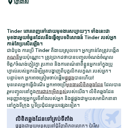
ហ្គាដាស
Tinder ពោរពេញទៅដោយមុខងារសប្បាយៗ។ ទាំងនេះជា
មុខងារមួយចំនួនដែលនឹងធ្វើឲ្យបទពិសោធន៍ Tinder របស់អ្នក
កាន់តែប្រសើរឡើង។
ជាដំបូង ការប្រើ Tinder គឺងាយស្រួលទេ។ អ្នកគ្រាន់តែត្រូវបង្កើត
គណនី
មួយប៉ុណ្ណោះ។ ត្រូវប្រាកដថាបានបញ្ចូលចំណង់ចំណូល
ចិត្ត/ចំណង់ក្លៀវក្លា រូបភាព និងការពណ៌នាពីខ្លួនអ្នកទៅក្នុងប្រូ
ហ្វាល់របស់អ្នកដើម្បីអួតបង្ហាញពីបុគ្គលិកលក្ខណៈរបស់អ្នក។
បន្ទាប់មក អ្នកអាចត្រៀមចាប់ផ្តើម
ផ្គូផ្គង
បានហើយ!
មុនពេលអ្នកធ្វើដំណើរ អ្នកអាចប្រើ
មុខងារលិខិតឆ្លងដែន
ដែលបាន
រួមបញ្ចូលនៅក្នុង
ការជាវកម្រិតខ្ពស់
របស់យើង។ លិខិតឆ្លងដែន
អនុញ្ញាតឲ្យអ្នកប្តូរទីតាំងរបស់អ្នក និងផ្គូផ្គងជាមួយសមាជិកនានា
នៅក្នុងទីក្រុង ឬទីប្រជុំជនមួយផ្សេងទៀត។
លិខិតឆ្លងដែនទៅគ្រប់ទីតាំង
ផ្គូផ្គងជាមួយមនុស្សនៅជុំវិញពិភពលោក។ ប៉ារីស