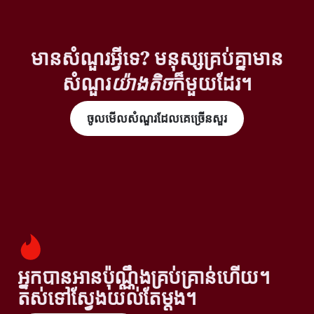
មានសំណួរអ្វីទេ? មនុស្សគ្រប់គ្នាមាន
សំណួរ
យ៉ាងតិច
ក៏មួយដែរ។
ចូលមើលសំណួរដែលគេច្រើនសួរ
អ្នកបានអានប៉ុណ្ណឹងគ្រប់គ្រាន់ហើយ។
តស់ទៅស្វែងយល់តែម្តង។