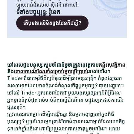
ឡូសអាន់ជ័រលេស ស៊ីដនី តោះទៅ!
ទីតាំងបច្ចុប្បន្ន
:
វ៉ូខេក
តើមុខងារលិខិតឆ្លងដែនគឺជាអ្វី?
នៅពេលជួបមនុស្ស សូមចាំជានិច្ចថាត្រូវអនុវត្តតាម
គន្លឹះសុវត្ថិភាព
និង
គោលការណ៍ណែនាំសម្រាប់អ្នកប្រើប្រាស់
របស់យើង។
Tinder គឺជាកម្មវិធីដ៏ល្អបំផុតដើម្បីជួបមនុស្សថ្មី។ កំពុងស្វែងរក
នរណាម្នាក់ដែលមានចំណង់ចំណូលចិត្តដូចអ្នកឬ? គ្មានបញ្ហាទេ។
នៅលើ Tinder អ្នកអាចជជែកជាមួយមនុស្សផ្សេងៗអំពីអ្វីដែល
អ្នកចូលចិត្តបំផុត រាប់ចាប់ពីការធ្វើដំណើរតាមផ្លូវរហូតដល់ការដើរ
ផ្សាររាត្រី។
ត្រូវការនរណាម្នាក់ដើម្បីបណ្តើរគ្នា និងអួតបង្ហាញនៅក្នុងពិធី
បុណ្យឬ? ឬប្រហែលអ្នកគ្រាន់តែចង់បាននរណាម្នាក់ដែលយកចិត្ត
ទុកដាក់ខ្លាំងចំពោះការប្រែប្រួលអាកាសធាតុដូចអ្នកដែរ។ ដោយ