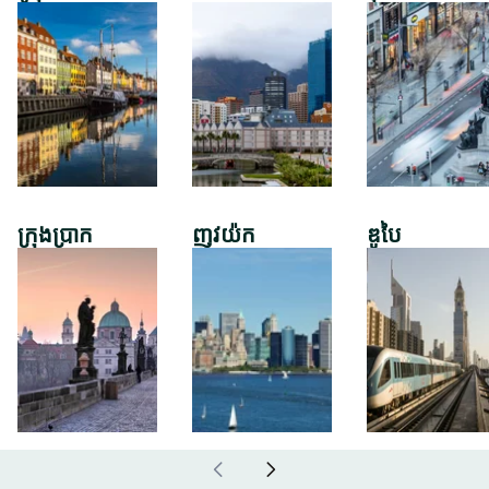
ក្រុងប្រាក
ញូវយ៉ក
ឌូបៃ