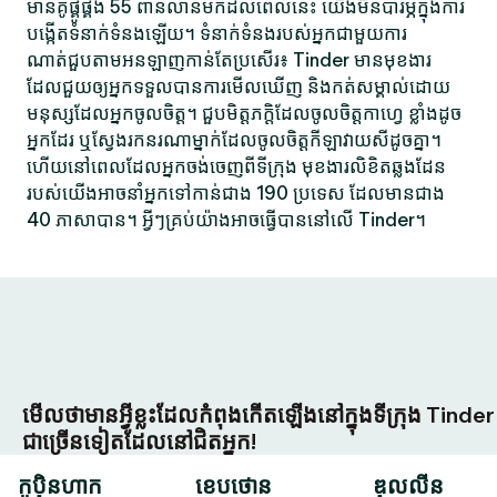
មានគូផ្គូផ្គង 55 ពាន់លានមកដល់ពេលនេះ យើងមិនបារម្ភក្នុងការ
បង្កើតទំនាក់ទំនងឡើយ។ ទំនាក់ទំនងរបស់អ្នកជាមួយការ
ណាត់ជួបតាមអនឡាញកាន់តែប្រសើរ៖ Tinder មានមុខងារ
ដែលជួយឲ្យអ្នកទទួលបានការមើលឃើញ និងកត់សម្គាល់ដោយ
មនុស្សដែលអ្នកចូលចិត្ត។ ជួបមិត្តភក្តិដែលចូលចិត្តកាហ្វេ ខ្លាំងដូច
អ្នកដែរ ឬស្វែងរកនរណាម្នាក់ដែលចូលចិត្តកីឡាវាយសីដូចគ្នា។
ហើយនៅពេលដែលអ្នកចង់ចេញពីទីក្រុង មុខងារលិខិតឆ្លងដែន
របស់យើងអាចនាំអ្នកទៅកាន់ជាង 190 ប្រទេស ដែលមានជាង
40 ភាសាបាន។ អ្វីៗគ្រប់យ៉ាងអាចធ្វើបាននៅលើ Tinder។
មើលថាមានអ្វីខ្លះដែលកំពុងកើតឡើងនៅក្នុងទីក្រុង Tinder
ជាច្រើនទៀតដែលនៅជិតអ្នក!
កូប៉ិនហាក
ខេបថោន
ឌុលលីន