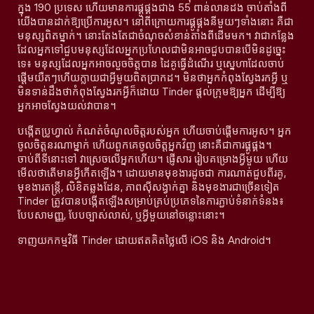
ក្នុង 190 ប្រទេស ហើយមានការផ្គូផ្គងជាង 55 ពាន់លានដង ចាប់តាំងពី
យើងបានដាក់ឱ្យប្រើការអូស។ នៅពីក្រោយការផ្គូផ្គងនីមួយៗទាំងនោះ គឺជា
មនុស្សពិតម្នាក់។ នោះតែងតែជាចំណុចសំខាន់តាំងពីដើមមក។ វាជាកន្លែង
ដែលអ្នកទៅជួបមនុស្សដែលអ្នកប្រហែលជាមិនអាចជួបបានបើមិនដូច្នេះ
ទេ៖ មនុស្សដែលអ្នកអាចលួចចិត្តបាន ដៃគូធ្វើដំណើរ ឬស្នេហាដែលចាប់
ផ្តើមយឺតៗហើយក្លាយជាអ្វីមួយពិតប្រាកដ។ មិនថាអ្នកកំពុងស្វែងរកអ្វី ឬ
មិនទាន់ដឹងថាកំពុងស្វែងរកអ្វីក៏ដោយ Tinder ផ្តល់ក្រុមឱ្យអ្នក ដើម្បីឱ្យ
អ្នកអាចស្វែងយល់វាបាន។
បង្កើតប្រូហ្វាល់ កំណត់ចំណូលចិត្តរបស់អ្នក ហើយចាប់ផ្តើមការអូស។ អ្នក
ចូលចិត្តនរណាម្នាក់ ហើយពួកគេចូលចិត្តអ្នកវិញ នោះគឺជាការផ្គូផ្គង។
ចាប់ពីទីនោះទៅ វាស្រេចលើអ្នកហើយ។ ផ្ញើសារ រៀបគម្រោងអ្វីមួយ ហើយ
មើលថាតើមានអ្វីកើតឡើង។ ដោយមានមុខងារដូចជា ការណាត់ជួបពីរគូ,
មុខងារតន្រ្តី, លិខិតឆ្លងដែន, ភាពស៊ីសង្វាក់គ្នា និងមុខងារជាច្រើនទៀត
Tinder ត្រូវបានបង្កើតឡើងសម្រាប់គ្រប់ប្រភេទនៃការភ្ជាប់ទំនាក់ទំនង៖
បែបសាមញ្ញ, បែបច្បាស់លាស់, ឬអ្វីមួយនៅចន្លោះនោះ។
ទាញយកកម្មវិធី Tinder ដោយឥតគិតថ្លៃលើ iOS និង Android។