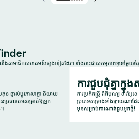
Tinder
្នានឹងសមាជិកសហគមន៍ផ្សេងទៀតដែរ។ ទាំងនេះជាសកម្មភាពទូទៅមួយចំ
ការជួបជុំគ្នាក្នុ
ុន ផ្លាស់ប្តូរភាសាគ្នា និយាយ
ការប្រគំតន្ត្រី ពិធីបុណ្យ ខារ៉ាអ
ានប្រធានបទសម្រាប់ឱ្យអ្នក
ប្រភេទគម្រោងទាំងឡាយណាដែល
ន។
មុនសម្រាប់ការណាត់ជួបអ្នកថ្មី!