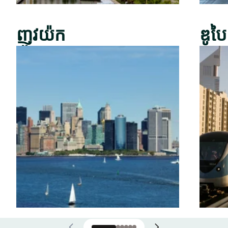
ញូវយ៉ក
ឌូបៃ