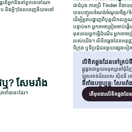
ុន្តែតើអ្នកនឹងនាំពួកគេទៅណា
ជាដំបូង ការប្រើ Tinder គឺងាយស្
ត់ជួប និងអ្វីៗដែលពេញនិយមនៅ
បានបញ្ចូលចំណង់ចំណូលចិត្ត/ចំណង់
ដើម្បីអួតបង្ហាញពីបុគ្គលិកលក្ខ
បន្ទាប់មក អ្នកអាចត្រៀមចាប់ផ្តើ
មុនពេលអ្នកធ្វើដំណើរ អ្នកអាចប្
របស់យើង។ លិខិតឆ្លងដែនអនុញ្ញាត
ទីក្រុង ឬទីប្រជុំជនមួយផ្សេងទៀ
លិខិតឆ្លងដែនទៅគ្រប់ទី
ផ្គូផ្គងជាមួយមនុស្សនៅជុំ
ឡូសអាន់ជ័រលេស ស៊ីដនី 
ីវឬ? សែមរ៉ាង
ទីតាំងបច្ចុប្បន្ន
:
សែមរ៉ា
ុងទាំងនេះដែរ។
តើមុខងារលិខិតឆ្លងដែនគ