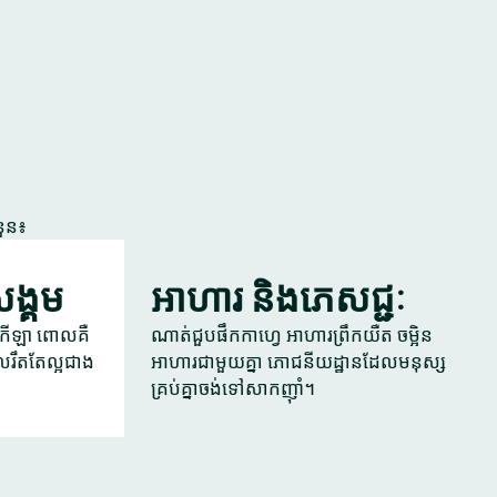
នួន៖
ងសង្គម
អាហារ និងភេសជ្ជៈ
ូខេ កីឡា ពោលគឺ
ណាត់ជួបផឹកកាហ្វេ អាហារព្រឹកយឺត ចម្អិន
រឹតតែល្អជាង
អាហារជាមួយគ្នា ភោជនីយដ្ឋានដែលមនុស្ស
គ្រប់គ្នាចង់ទៅសាកញ៉ាំ។