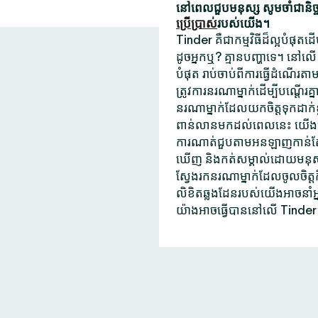
នៅពេលជួបមនុស្ស សូមចាំជានិច្ចថ
ប្រើប្រាស់
របស់យើង។
Tinder គឺជាកម្មវិធីដ៏ល្អបំផុត
ដូចអ្នកឬ? គ្មានបញ្ហាទេ។ នៅលើ
បំផុត រាប់ចាប់ពីការធ្វើដំណើរតាម
ត្រូវការនរណាម្នាក់ដើម្បីបណ្តើរ
នរណាម្នាក់ដែលយកចិត្តទុកដាក់ខ
ពាន់លានមកដល់ពេលនេះ យើងមិនប
ការណាត់ជួបតាមអនឡាញកាន់តែ
ឃើញ និងកត់សម្គាល់ដោយមនុស្សដែល
ស្វែងរកនរណាម្នាក់ដែលចូលចិត្
លិខិតឆ្លងដែនរបស់យើងអាចនាំអ
យ៉ាងអាចធ្វើបាននៅលើ Tinder