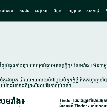
ផលិតផល
ការជាវ
សុវត្ថិភាព
ជំនួយ
ទាញយក
កាតកាដូ
អបំផុតទាំងឡាយសម្រាប់ជួបមនុស្សថ្មីៗ៖ សែមរ៉ាង។ មិនថាអ្
ិត្តដូចអ្នក ដើរលេងពេលយប់ជាមួយមិត្តភក្តិថ្មី ផឹកកម្សាន្ត
ប់យ៉ាងនៅក្នុងទីក្រុងដែលធ្វើទៅល្អបំផុត។
សែមរ៉ាង៖
Tinder ពោរពេញទៅដោយមុខងារស
ពិសោធន៍ Tinder របស់អ្នកកាន