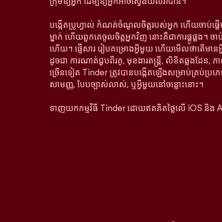
ក្រុមឱ្យអ្នក ដើម្បីឱ្យអ្នកអាចស្វែងយល់វាបាន។
បង្កើតប្រូហ្វាល់ កំណត់ចំណូលចិត្តរបស់អ្នក ហើយចាប់ផ្
ម្នាក់ ហើយពួកគេចូលចិត្តអ្នកវិញ នោះគឺជាការផ្គូផ្គង។ ច
ហើយ។ ផ្ញើសារ រៀបគម្រោងអ្វីមួយ ហើយមើលថាតើមាន
ដូចជា ការណាត់ជួបពីរគូ, មុខងារតន្រ្តី, លិខិតឆ្លងដែន, ភា
ច្រើនទៀត Tinder ត្រូវបានបង្កើតឡើងសម្រាប់គ្រប់ប្រភេ
សាមញ្ញ, បែបច្បាស់លាស់, ឬអ្វីមួយនៅចន្លោះនោះ។
ទាញយកកម្មវិធី Tinder ដោយឥតគិតថ្លៃលើ iOS និង 