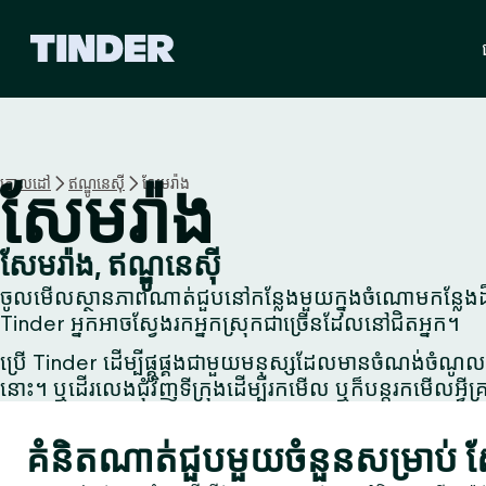
ទំ
ព័
រ
ដើ
ម
T
i
គោលដៅ
ឥណ្ឌូនេស៊ី
សែមរ៉ាង
សែមរ៉ាង
n
d
e
សែមរ៉ាង, ឥណ្ឌូនេស៊ី
r
ចូលមើលស្ថានភាពណាត់ជួបនៅកន្លែងមួយក្នុងចំណោមកន្លែងដ៏ល្
Tinder អ្នកអាចស្វែងរកអ្នកស្រុកជាច្រើនដែលនៅជិតអ្នក។
ប្រើ Tinder ដើម្បីផ្គូផ្គងជាមួយមនុស្សដែលមានចំណង់ចំណូលច
នោះ។ ឬដើរលេងជុំវិញទីក្រុងដើម្បីរកមើល ឬក៏បន្តរកមើលអ្វីគ្រ
គំនិតណាត់ជួបមួយចំនួនសម្រាប់ 