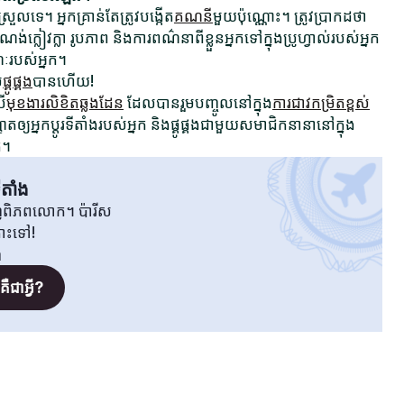
រួលទេ។ អ្នកគ្រាន់តែត្រូវបង្កើត
គណនី
មួយប៉ុណ្ណោះ។ ត្រូវប្រាកដថា
ក្លៀវក្លា រូបភាព និងការពណ៌នាពីខ្លួនអ្នកទៅក្នុងប្រូហ្វាល់របស់អ្នក
ណៈរបស់អ្នក។
ម
ផ្គូផ្គង
បានហើយ!
រើ
មុខងារលិខិតឆ្លងដែន
ដែលបានរួមបញ្ចូលនៅក្នុង
ការជាវកម្រិតខ្ពស់
ឲ្យអ្នកប្តូរទីតាំងរបស់អ្នក និងផ្គូផ្គងជាមួយសមាជិកនានានៅក្នុង
ត។
តាំង
វិញពិភពលោក។ ប៉ារីស
តោះទៅ!
ង
ឺជាអ្វី?