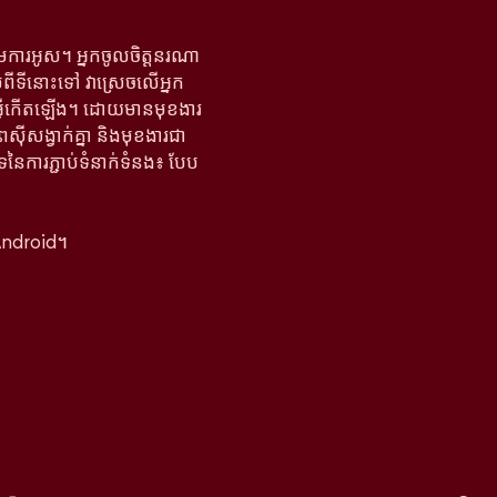
តើមការអូស។ អ្នកចូលចិត្តនរណា
ាប់ពីទីនោះទៅ វាស្រេចលើអ្នក
អ្វីកើតឡើង។ ដោយមានមុខងារ
ពស៊ីសង្វាក់គ្នា និងមុខងារជា
ទនៃការភ្ជាប់ទំនាក់ទំនង៖ បែប
Android។