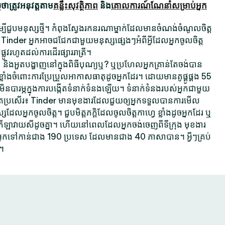
ាត្រូវអនុវត្តតាម
គន្លឹះសុវត្ថិភាព
និង
គោលការណ៍ណែនាំសម្រាប់អ្នក
ដើម្បីជួបមនុស្សថ្មី។ កំពុងស្វែងរកនរណាម្នាក់ដែលមានចំណង់ចំណូលចិត្ត
 Tinder អ្នកអាចជជែកជាមួយមនុស្សផ្សេងៗអំពីអ្វីដែលអ្នកចូលចិត្ត
ផ្លូវរហូតដល់ការដើរផ្សាររាត្រី។
គ្នា និងអួតបង្ហាញនៅក្នុងពិធីបុណ្យឬ? ឬប្រហែលអ្នកគ្រាន់តែចង់បាន
្លាំងចំពោះការប្រែប្រួលអាកាសធាតុដូចអ្នកដែរ។ ដោយមានគូផ្គូផ្គង 55
ារម្ភក្នុងការបង្កើតទំនាក់ទំនងឡើយ។ ទំនាក់ទំនងរបស់អ្នកជាមួយ
ប្រសើរ៖ Tinder មានមុខងារដែលជួយឲ្យអ្នកទទួលបានការមើល
អ្នកចូលចិត្ត។ ជួបមិត្តភក្តិដែលចូលចិត្តកាហ្វេ ខ្លាំងដូចអ្នកដែរ ឬ
តកីឡាវាយសីដូចគ្នា។ ហើយនៅពេលដែលអ្នកចង់ចេញពីទីក្រុង មុខងារ
្នកទៅកាន់ជាង 190 ប្រទេស ដែលមានជាង 40 ភាសាបាន។ អ្វីៗគ្រប់
។