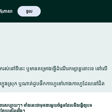
ភាសា
ចូល
នករស់នៅទីនេះ ឬមានគម្រោងធ្វើដំណើរកម្សាន្តនោះទេ នៅលើ
នៅបាក្នុងស្រុក ឬណាត់ជួបផឹកកាហ្វេនៅហាងកាហ្វេដែលនៅជិត
ប្បាយៗ។ ទាំងនេះជាមុខងារមួយចំនួនដែលនឹងធ្វើឲ្យបទ
់តែប្រសើរឡើង។