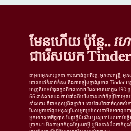
មែនហើយ ប៉ុន្តែ..
ហេតុ
ជារើសយក Tinder
ជាមួយមុខងារដូចជា ការណាត់ជួបពីរគូ, មុខងារតន្រ្តី, មុខ
គោលដៅទំនាក់ទំនង និងការផ្ទៀងផ្ទាត់រូបថត Tinder បន
ពេញនិយមបំផុតក្នុងពិភពលោក ដែលមាននៅក្នុង 190 ប្
55 ពាន់លានដង ចាប់តាំងពីយើងបានដាក់ឱ្យប្រើការអូស។ 
ទាំងនោះ គឺជាមនុស្សពិតម្នាក់។ នោះតែងតែជាចំណុចសំខា
ដែលអ្នកទៅជួបមនុស្សដែលអ្នកប្រហែលជាមិនអាចជួបបាន
អ្នកអាចលួចចិត្តបាន ដៃគូធ្វើដំណើរ ឬស្នេហាដែលចាប់ផ្
ប្រាកដ។ មិនថាអ្នកកំពុងស្វែងរកអ្វី ឬមិនទាន់ដឹងថាកំពុង