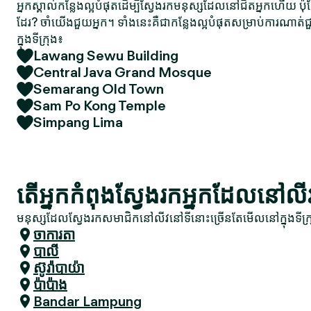
អ្នកស្គាល់កន្លែងល្អបំផុតដើម្បីស្វែងរកមនុស្សដែលនៅជិតអ្នកហើយ ប៉
ដែរ? ចាំយើងជួយអ្នក។ ទាំងនេះគឺជាកន្លែងល្អបំផុតសម្រាប់ការណា
ក្នុងទីក្រុង៖
Lawang Sewu Building
Central Java Grand Mosque
Semarang Old Town
Sam Po Kong Temple
Simpang Lima
តើអ្នកកំពុងស្វែងរកអ្នកដែលនៅល
មនុស្សដែលស្វែងរកសមាជិកនៅលីវនៅទីនោះច្រើនតែមើលនៅក្នុងទីក្រ
ចាការតា
បាលី
ស៊ូរ៉ាបាយ៉ា
ប៉ាប៉ាង
Bandar Lampung