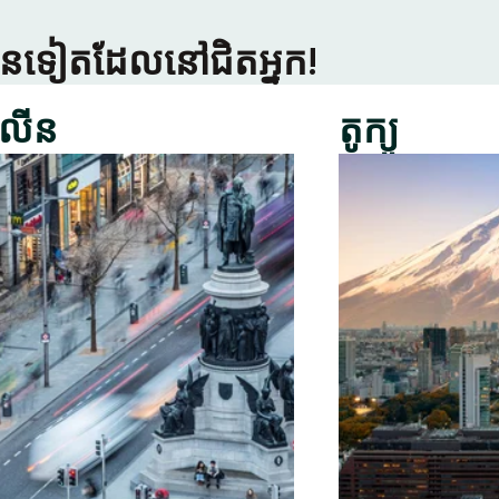
្រើនទៀតដែលនៅជិតអ្នក!
លីន
តូក្យូ