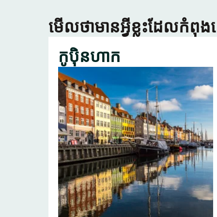
មើលថាមានអ្វីខ្លះដែលកំពុង
កូប៉ិនហាក