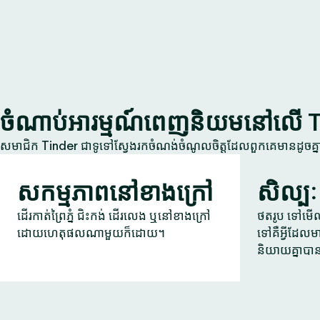
ចំណាប់អារម្មណ៍ពេញនិយមនៅលើ 
សមាជិក Tinder ជាទូទៅស្វែងរកចំណង់ចំណូលចិត្តដែលពួកគេមានដូចគ
សកម្មភាពនៅខាងក្រៅ
សិល្បៈ
ដើរកាត់ព្រៃភ្នំ ជិះកង់ ដើរលេង ឬនៅខាងក្រៅ
ថតរូប ទៅមើលក
ដោយហេតុផលណាមួយក៏ដោយ។
ទៅគឺអ្វីដែលម
និយាយគ្នាបា