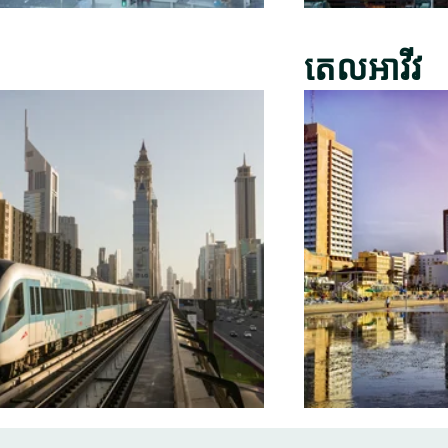
តេលអាវីវ