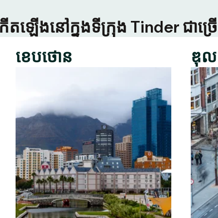
កើតឡើងនៅក្នុងទីក្រុង Tinder ជាច
ខេបថោន
ឌុល