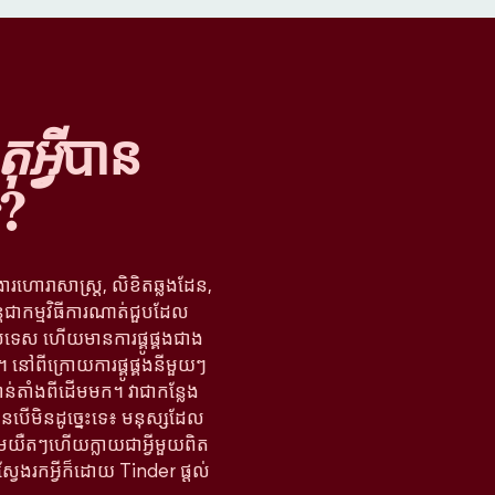
អ្វី
បាន
?
ងារហោរាសាស្ត្រ, លិខិតឆ្លងដែន,
្តជាកម្មវិធីការណាត់ជួបដែល
រទេស ហើយមានការផ្គូផ្គងជាង
នៅពីក្រោយការផ្គូផ្គងនីមួយៗ
ន់តាំងពីដើមមក។ វាជាកន្លែង
បើមិនដូច្នេះទេ៖ មនុស្សដែល
តើមយឺតៗហើយក្លាយជាអ្វីមួយពិត
ស្វែងរកអ្វីក៏ដោយ Tinder ផ្តល់