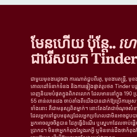
មែនហើយ ប៉ុន្តែ..
ហេតុ
ជារើសយក Tinder
ជាមួយមុខងារដូចជា ការណាត់ជួបពីរគូ, មុខងារតន្រ្តី, មុខ
គោលដៅទំនាក់ទំនង និងការផ្ទៀងផ្ទាត់រូបថត Tinder បន
ពេញនិយមបំផុតក្នុងពិភពលោក ដែលមាននៅក្នុង 190 ប្
55 ពាន់លានដង ចាប់តាំងពីយើងបានដាក់ឱ្យប្រើការអូស។ 
ទាំងនោះ គឺជាមនុស្សពិតម្នាក់។ នោះតែងតែជាចំណុចសំខា
ដែលអ្នកទៅជួបមនុស្សដែលអ្នកប្រហែលជាមិនអាចជួបបាន
អ្នកអាចលួចចិត្តបាន ដៃគូធ្វើដំណើរ ឬស្នេហាដែលចាប់ផ្
ប្រាកដ។ មិនថាអ្នកកំពុងស្វែងរកអ្វី ឬមិនទាន់ដឹងថាកំពុង