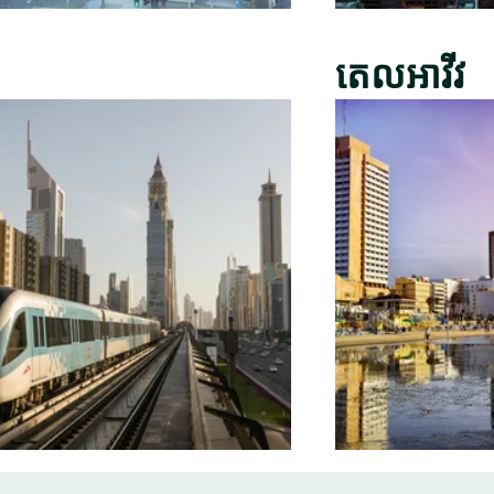
តេលអាវីវ