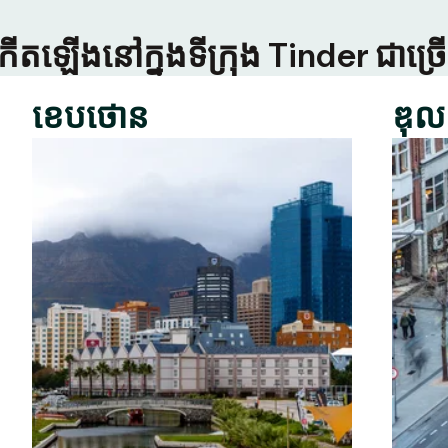
កើតឡើងនៅក្នុងទីក្រុង Tinder ជាច
ខេបថោន
ឌុល