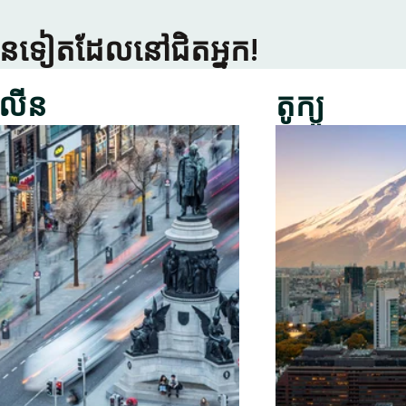
្រើនទៀតដែលនៅជិតអ្នក!
លីន
តូក្យូ