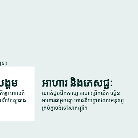
នួន៖
ងសង្គម
អាហារ និងភេសជ្ជៈ
ូខេ កីឡា ពោលគឺ
ណាត់ជួបផឹកកាហ្វេ អាហារព្រឹកយឺត ចម្អិន
រឹតតែល្អជាង
អាហារជាមួយគ្នា ភោជនីយដ្ឋានដែលមនុស្ស
គ្រប់គ្នាចង់ទៅសាកញ៉ាំ។