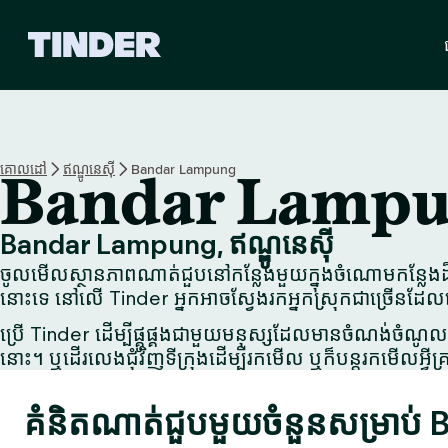
ទំ
ព័
រ
ដើ
ម
T
i
គោលដៅ
ឥណ្ឌូនេស៊ី
Bandar Lampung
Bandar Lamp
n
d
e
Bandar Lampung, ឥណ្ឌូនេស៊ី
r
ចូលមើលស្ថានភាពណាត់ជួបនៅកន្លែងមួយក្នុងចំណោមកន្លែងដ៏ល
នោះទេ នៅលើ Tinder អ្នកអាចស្វែងរកអ្នកស្រុកជាច្រើនដែល
ប្រើ Tinder ដើម្បីផ្គូផ្គងជាមួយមនុស្សដែលមានចំណង់ចំណូលច
នោះ។ ឬដើរលេងជុំវិញទីក្រុងដើម្បីរកមើល ឬក៏បន្តរកមើលអ្វីគ្រ
គំនិតណាត់ជួបមួយចំនួនសម្រាប់