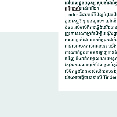
នៅពេលជួបមនុស្ស សូមចាំជានិច្ចថ
ប្រើប្រាស់
របស់យើង។
Tinder គឺជាកម្មវិធីដ៏ល្អបំផុត
ដូចអ្នកឬ? គ្មានបញ្ហាទេ។ នៅលើ
បំផុត រាប់ចាប់ពីការធ្វើដំណើរតាម
ត្រូវការនរណាម្នាក់ដើម្បីបណ្តើរ
នរណាម្នាក់ដែលយកចិត្តទុកដាក់ខ
ពាន់លានមកដល់ពេលនេះ យើងមិនប
ការណាត់ជួបតាមអនឡាញកាន់តែ
ឃើញ និងកត់សម្គាល់ដោយមនុស្សដែល
ស្វែងរកនរណាម្នាក់ដែលចូលចិត្
លិខិតឆ្លងដែនរបស់យើងអាចនាំអ
យ៉ាងអាចធ្វើបាននៅលើ Tinder