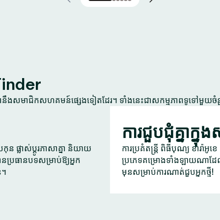
Tinder
្នានឹងសមាជិកសហគមន៍ផ្សេងទៀតដែរ។ ទាំងនេះជាសកម្មភាពទូទៅមួយចំ
ការជួបជុំគ្នាក្នុ
ុន ផ្លាស់ប្តូរភាសាគ្នា និយាយ
ការប្រគំតន្ត្រី ពិធីបុណ្យ ខារ៉ាអ
ានប្រធានបទសម្រាប់ឱ្យអ្នក
ប្រភេទគម្រោងទាំងឡាយណាដែល
ន។
មុនសម្រាប់ការណាត់ជួបអ្នកថ្មី!