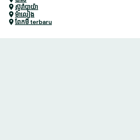
ស៊ូរ៉ាបាយ៉ា
ម៉ាលៀង
ពែកមី terbaru