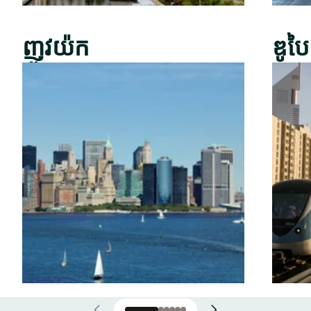
ញូវយ៉ក
ឌូបៃ