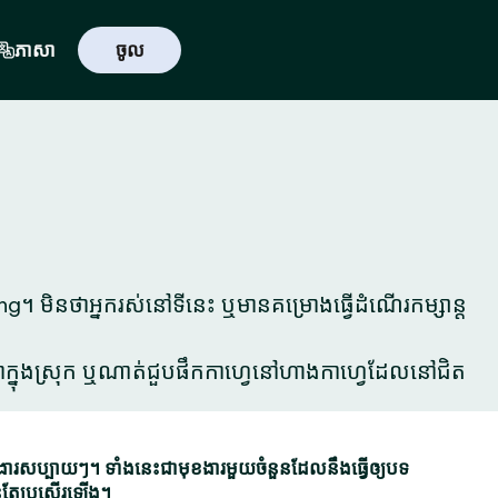
ភាសា
ចូល
។ មិនថាអ្នករស់នៅទីនេះ ឬមានគម្រោងធ្វើដំណើរកម្សាន្ត
នៅបាក្នុងស្រុក ឬណាត់ជួបផឹកកាហ្វេនៅហាងកាហ្វេដែលនៅជិត
ប្បាយៗ។ ទាំងនេះជាមុខងារមួយចំនួនដែលនឹងធ្វើឲ្យបទ
់តែប្រសើរឡើង។