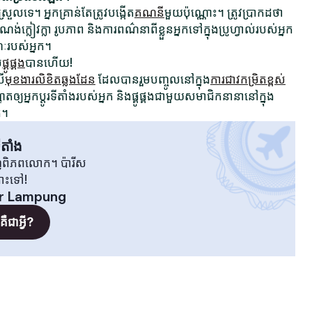
រួលទេ។ អ្នកគ្រាន់តែត្រូវបង្កើត
គណនី
មួយប៉ុណ្ណោះ។ ត្រូវប្រាកដថា
ក្លៀវក្លា រូបភាព និងការពណ៌នាពីខ្លួនអ្នកទៅក្នុងប្រូហ្វាល់របស់អ្នក
ណៈរបស់អ្នក។
ម
ផ្គូផ្គង
បានហើយ!
រើ
មុខងារលិខិតឆ្លងដែន
ដែលបានរួមបញ្ចូលនៅក្នុង
ការជាវកម្រិតខ្ពស់
ឲ្យអ្នកប្តូរទីតាំងរបស់អ្នក និងផ្គូផ្គងជាមួយសមាជិកនានានៅក្នុង
ត។
តាំង
វិញពិភពលោក។ ប៉ារីស
តោះទៅ!
r Lampung
ឺជាអ្វី?