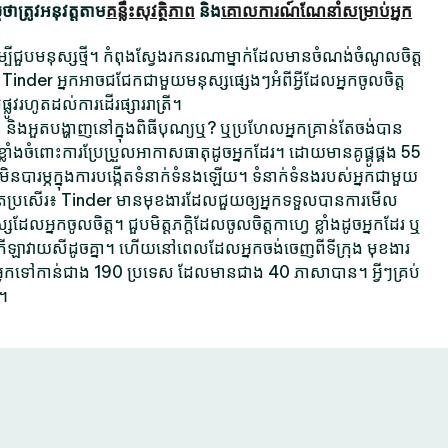
ាត្រូវអនុវត្តតាម
គន្លឹះសុវត្ថិភាព
និង
គោលការណ៍ណែនាំសម្រាប់អ្នក
ដើម្បីជួបមនុស្សថ្មី។ កំពុងស្វែងរកនរណាម្នាក់ដែលមានចំណង់ចំណូលចិត្ត
 Tinder អ្នកអាចជជែកជាមួយមនុស្សផ្សេងៗអំពីអ្វីដែលអ្នកចូលចិត្ត
ផ្លូវរហូតដល់ការដើរផ្សាររាត្រី។
គ្នា និងអួតបង្ហាញនៅក្នុងពិធីបុណ្យឬ? ឬប្រហែលអ្នកគ្រាន់តែចង់បាន
្លាំងចំពោះការប្រែប្រួលអាកាសធាតុដូចអ្នកដែរ។ ដោយមានគូផ្គូផ្គង 55
ារម្ភក្នុងការបង្កើតទំនាក់ទំនងឡើយ។ ទំនាក់ទំនងរបស់អ្នកជាមួយ
ប្រសើរ៖ Tinder មានមុខងារដែលជួយឲ្យអ្នកទទួលបានការមើល
អ្នកចូលចិត្ត។ ជួបមិត្តភក្តិដែលចូលចិត្តកាហ្វេ ខ្លាំងដូចអ្នកដែរ ឬ
តកីឡាវាយសីដូចគ្នា។ ហើយនៅពេលដែលអ្នកចង់ចេញពីទីក្រុង មុខងារ
្នកទៅកាន់ជាង 190 ប្រទេស ដែលមានជាង 40 ភាសាបាន។ អ្វីៗគ្រប់
។