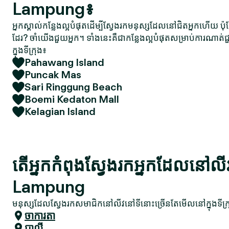
Lampung៖
អ្នកស្គាល់កន្លែងល្អបំផុតដើម្បីស្វែងរកមនុស្សដែលនៅជិតអ្នកហើយ ប៉
ដែរ? ចាំយើងជួយអ្នក។ ទាំងនេះគឺជាកន្លែងល្អបំផុតសម្រាប់ការណា
ក្នុងទីក្រុង៖
Pahawang Island
Puncak Mas
Sari Ringgung Beach
Boemi Kedaton Mall
Kelagian Island
តើអ្នកកំពុងស្វែងរកអ្នកដែលនៅល
Lampung
មនុស្សដែលស្វែងរកសមាជិកនៅលីវនៅទីនោះច្រើនតែមើលនៅក្នុងទីក្រ
ចាការតា
បាលី