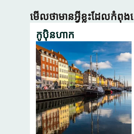
មើលថាមានអ្វីខ្លះដែលកំពុង
កូប៉ិនហាក