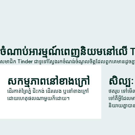
ចំណាប់អារម្មណ៍ពេញនិយមនៅលើ 
សមាជិក Tinder ជាទូទៅស្វែងរកចំណង់ចំណូលចិត្តដែលពួកគេមានដូចគ
សកម្មភាពនៅខាងក្រៅ
សិល្បៈ
ដើរកាត់ព្រៃភ្នំ ជិះកង់ ដើរលេង ឬនៅខាងក្រៅ
ថតរូប ទៅមើលក
ដោយហេតុផលណាមួយក៏ដោយ។
ទៅគឺអ្វីដែលម
និយាយគ្នាបា