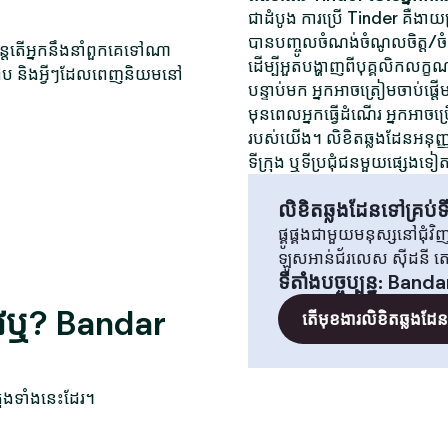
ជាដំបូង ការប្រើ Tinder គឺងាយស្
បានបញ្ចូលចំណង់ចំណូលចិត្ត/ចំណង់
ុន្តែតើអ្នកនឹងនាំពួកគេទៅណា
ដើម្បីអួតបង្ហាញពីបុគ្គលិកលក្ខ
ត់ជួប និងអ្វីៗដែលពេញនិយមនៅ
បន្ទាប់មក អ្នកអាចត្រៀមចាប់ផ្តើ
មុនពេលអ្នកធ្វើដំណើរ អ្នកអាចប្
របស់យើង។ លិខិតឆ្លងដែនអនុញ្ញាត
ទីក្រុង ឬទីប្រជុំជនមួយផ្សេងទៀ
លិខិតឆ្លងដែនទៅគ្រប់ទី
ផ្គូផ្គងជាមួយមនុស្សនៅជុំ
ឡូសអាន់ជ័រលេស ស៊ីដនី 
ទីតាំងបច្ចុប្បន្ន
:
Banda
ីវឬ? Bandar
តើមុខងារលិខិតឆ្លងដែនគ
ុងទាំងនេះដែរ។