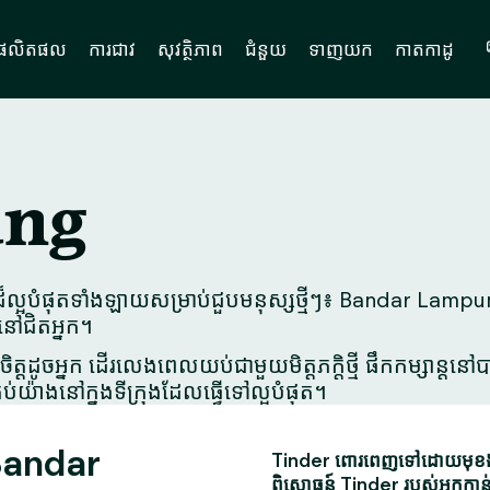
ផលិតផល
ការជាវ
សុវត្ថិភាព
ជំនួយ
ទាញយក
កាតកាដូ
ung
្អបំផុតទាំងឡាយសម្រាប់ជួបមនុស្សថ្មីៗ៖ Bandar Lampung
នៅជិតអ្នក។
ិត្តដូចអ្នក ដើរលេងពេលយប់ជាមួយមិត្តភក្តិថ្មី ផឹកកម្សាន្ត
ប់យ៉ាងនៅក្នុងទីក្រុងដែលធ្វើទៅល្អបំផុត។
 Bandar
Tinder ពោរពេញទៅដោយមុខងារស
ពិសោធន៍ Tinder របស់អ្នកកាន