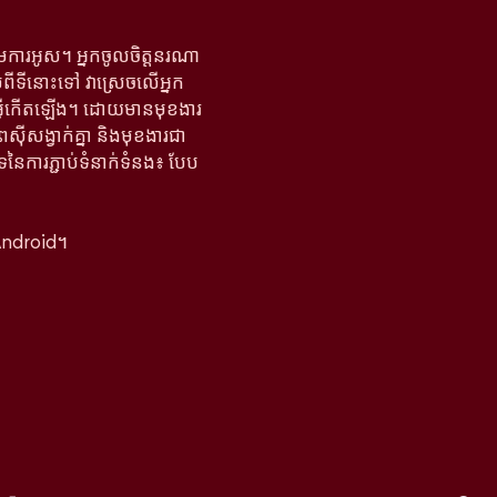
តើមការអូស។ អ្នកចូលចិត្តនរណា
ាប់ពីទីនោះទៅ វាស្រេចលើអ្នក
អ្វីកើតឡើង។ ដោយមានមុខងារ
ពស៊ីសង្វាក់គ្នា និងមុខងារជា
ទនៃការភ្ជាប់ទំនាក់ទំនង៖ បែប
Android។