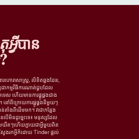
អ្វី
បាន
?
ងារហោរាសាស្ត្រ, លិខិតឆ្លងដែន,
្តជាកម្មវិធីការណាត់ជួបដែល
រទេស ហើយមានការផ្គូផ្គងជាង
នៅពីក្រោយការផ្គូផ្គងនីមួយៗ
ន់តាំងពីដើមមក។ វាជាកន្លែង
បើមិនដូច្នេះទេ៖ មនុស្សដែល
តើមយឺតៗហើយក្លាយជាអ្វីមួយពិត
ស្វែងរកអ្វីក៏ដោយ Tinder ផ្តល់