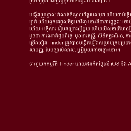
ក្រុមឱ្យអ្នក ដើម្បីឱ្យអ្នកអាចស្វែងយល់វាបាន។
បង្កើតប្រូហ្វាល់ កំណត់ចំណូលចិត្តរបស់អ្នក ហើយចាប់ផ្
ម្នាក់ ហើយពួកគេចូលចិត្តអ្នកវិញ នោះគឺជាការផ្គូផ្គង។ ច
ហើយ។ ផ្ញើសារ រៀបគម្រោងអ្វីមួយ ហើយមើលថាតើមាន
ដូចជា ការណាត់ជួបពីរគូ, មុខងារតន្រ្តី, លិខិតឆ្លងដែន, ភា
ច្រើនទៀត Tinder ត្រូវបានបង្កើតឡើងសម្រាប់គ្រប់ប្រភេ
សាមញ្ញ, បែបច្បាស់លាស់, ឬអ្វីមួយនៅចន្លោះនោះ។
ទាញយកកម្មវិធី Tinder ដោយឥតគិតថ្លៃលើ iOS និង 