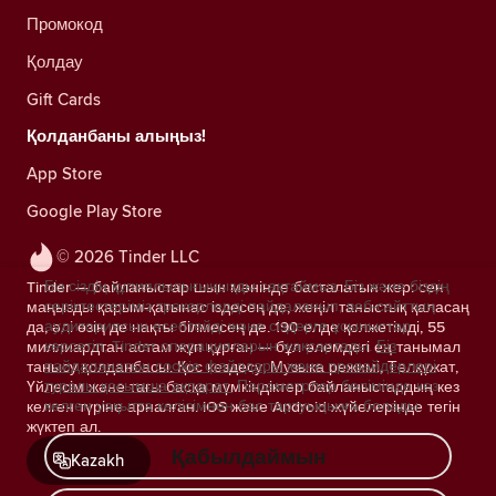
Промокод
Қолдау
Gift Cards
Қолданбаны алыңыз!
App Store
Google Play Store
© 2026 Tinder LLC
Біз сіздің құпиялылығыңызды сақтаймыз. Біз және біздің
Tinder — байланыстар шын мәнінде басталатын жер: сен
серіктестеріміз трекерлерді пайдаланып, веб-сайттың
маңызды қарым-қатынас іздесең де, жеңіл таныстық қаласаң
аудиториясын есептейді және сіздерге ұсыныстар
да, әлі өзің де нақты білмесең де. 190 елде қолжетімді, 55
көрсетіп, Tinder операцияларын жақсартады.
Біз
миллиардтан астам жұп құрған — бұл әлемдегі ең танымал
пайдаланатын cookie файлдары және провайдерлері
танысу қолданбасы. Қос кездесу, Музыка режимі, Төлқұжат,
туралы қосымша ақпарат.
Параметрлер бөлімінде кез
Үйлесім және тағы басқа мүмкіндіктер байланыстардың кез
келген уақытта келісімнен бас тартуыңызға болады.
келген түріне арналған. iOS және Android жүйелерінде тегін
жүктеп ал.
Қабылдаймын
Kazakh