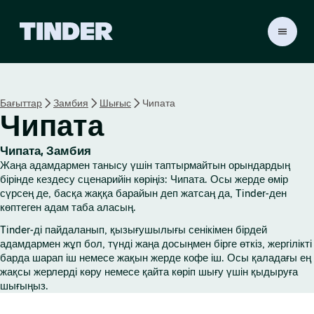
T
i
n
d
e
Бағыттар
Замбия
Шығыс
Чипата
r
Чипата
H
o
m
Чипата, Замбия
e
Жаңа адамдармен танысу үшін таптырмайтын орындардың
бірінде кездесу сценарийін көріңіз: Чипата. Осы жерде өмір
сүрсең де, басқа жаққа барайын деп жатсаң да, Tinder-ден
көптеген адам таба аласың.
Tinder-ді пайдаланып, қызығушылығы сенікімен бірдей
адамдармен жұп бол, түнді жаңа досыңмен бірге өткіз, жергілікті
барда шарап іш немесе жақын жерде кофе іш. Осы қаладағы ең
жақсы жерлерді көру немесе қайта көріп шығу үшін қыдыруға
шығыңыз.