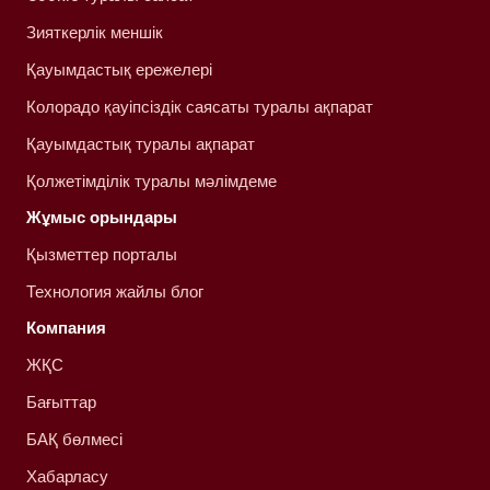
Зияткерлік меншік
Қауымдастық ережелері
Колорадо қауіпсіздік саясаты туралы ақпарат
Қауымдастық туралы ақпарат
Қолжетімділік туралы мәлімдеме
Жұмыс орындары
Қызметтер порталы
Технология жайлы блог
Компания
ЖҚС
Бағыттар
БАҚ бөлмесі
Хабарласу