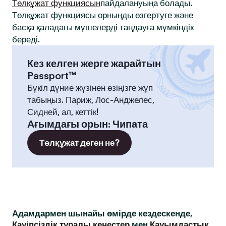
Төлқұжат функциясын
пайдалануыңа болады.
Төлқұжат функциясы орныңды өзгертуге және
басқа қаладағы мүшелерді таңдауға мүмкіндік
береді.
Кез келген жерге жарайтын
Passport™
Бүкіл дүние жүзінен өзіңізге жұп
табыңыз. Париж, Лос-Анджелес,
Сидней, ал, кеттік!
Ағымдағы орын
:
Чипата
Төлқұжат деген не?
Адамдармен шынайы өмірде кездескенде,
Қауіпсіздік туралы кеңестер
мен
Қауымдастық