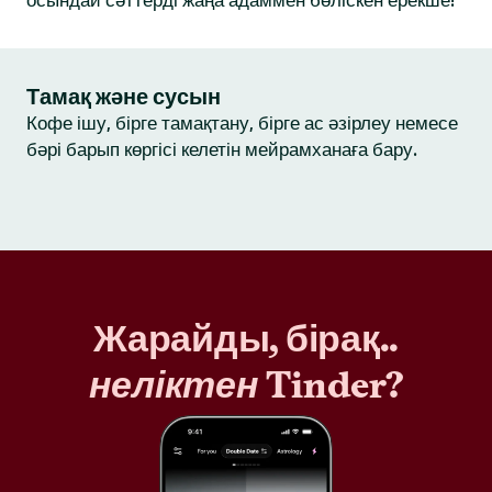
осындай сәттерді жаңа адаммен бөліскен ерекше!
Тамақ және сусын
Кофе ішу, бірге тамақтану, бірге ас әзірлеу немесе
бәрі барып көргісі келетін мейрамханаға бару.
Жарайды, бірақ..
неліктен
Tinder?