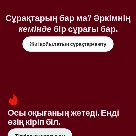
Сұрақтарың бар ма? Әркімнің
кемінде
бір сұрағы бар.
Жиі қойылатын сұрақтарға өту
Осы оқығаның жетеді. Енді
өзің кіріп біл.