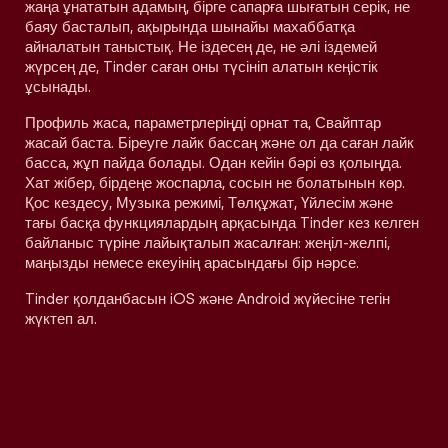
жаңа ұнататын адамың, бірге сапарға шығатын серік, не
баяу басталып, ақырында шынайы махаббатқа
айналатын таныстық. Не іздесең де, не әлі іздемей
жүрсең де, Tinder саған оны түсініп алатын кеңістік
ұсынады.
Профиль жаса, параметрлеріңді орнат та, Свайптар
жасай баста. Біреуге лайк бассаң және ол да саған лайк
басса, жұп пайда болады. Одан кейін бәрі өз қолыңда.
Хат жібер, бірдеңе жоспарла, сосын не болатынын көр.
Қос кездесу, Музыка режимі, Төлқұжат, Үйлесім және
тағы басқа функциялардың арқасында Tinder кез келген
байланыс түріне лайықталып жасалған: жеңіл-желпі,
маңызды немесе екеуінің арасындағы бір нәрсе.
Tinder қолданбасын iOS және Android жүйесіне тегін
жүктеп ал.