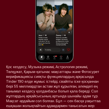
Қос кездесу, Музыка режимі, Астрология режимі,
Төлқұжат, Қарым-қатынас мақсаттары және Фотосурет
верификациясы сияқты функциялардың арқасында
Tinder 190 елде жұмыс істейді, свайпты іске қосқаннан
бері 55 миллиардтан астам жұп құрылған, әлемдегі ең
танымал кездесу қолданбасы болып қала береді. Сол
жұптардың әрқайсысының артында шынайы адам тұр.
Мақсат әрдайым сол болған. Бұл — сен басқа уақыттаа
ешқашан жолықпайтын адамдармен танысатын жер: