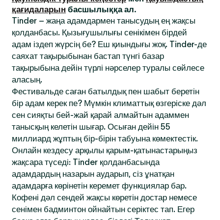
қағидаларын
басшылыққа ал.
Tinder – жаңа адамдармен танысудың ең жақсы
қолданбасы. Қызығушылығы сенікімен бірдей
адам іздеп жүрсің бе? Еш қиындығы жоқ. Tinder-де
саяхат тақырыбынан бастап түнгі базар
тақырыбына дейін түрлі нәрселер туралы сөйлесе
аласың.
Фестивальде саған батылдық пен шабыт беретін
бір адам керек пе? Мүмкін климаттық өзгеріске дәл
сен сияқты бей-жай қарай алмайтын адаммен
танысқың келетін шығар. Осыған дейін 55
миллиард жұптың бір-бірін табуына көмектестік.
Онлайн кездесу арқылы қарым-қатынастарыңыз
жақсара түседі: Tinder қолданбасында
адамдардың назарын аударып, сіз ұнатқан
адамдарға көрінетін керемет функциялар бар.
Кофені дәл сендей жақсы көретін достар немесе
сенімен бадминтон ойнайтын серіктес тап. Егер