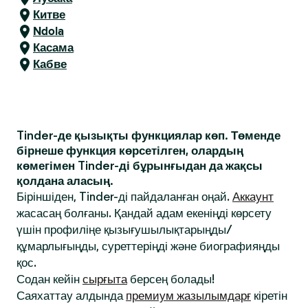
Китве
Ndola
Касама
Кабве
Tinder-де қызықты функциялар көп. Төменде
бірнеше функция көрсетілген, олардың
көмегімен Tinder-ді бұрынғыдан да жақсы
қолдана аласың.
Біріншіден, Tinder-ді пайдаланған оңай.
Аккаунт
жасасаң болғаны. Қандай адам екеніңді көрсету
үшін профиліңе қызығушылықтарыңды/
құмарлығыңды, суреттеріңді және биографияңды
қос.
Содан кейін
сырғыта
берсең болады!
Саяхаттау алдында
премиум жазылымдарғ
кіретін