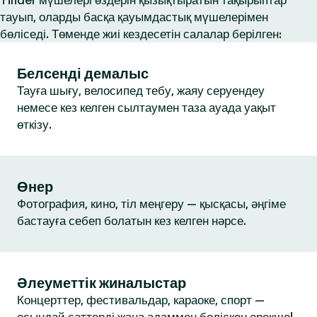
Tinder мүшелері өздерін қызықтыратын тақырыптар
тауып, оларды басқа қауымдастық мүшелерімен
бөліседі. Төменде жиі кездесетін салалар берілген:
Белсенді демалыс
Тауға шығу, велосипед тебу, жаяу серуендеу
немесе кез келген сылтаумен таза ауада уақыт
өткізу.
Өнер
Фотография, кино, тіл меңгеру — қысқасы, әңгіме
бастауға себеп болатын кез келген нәрсе.
Әлеуметтік жиналыстар
Концерттер, фестивальдар, караоке, спорт —