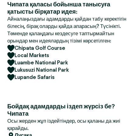
Чипата қаласы бойынша танысуға
қатысты бірқатар идея:
Айналаңыздағы адамдарды қайдан табу керектігін
білесің, бірақ оларды қайда апарасың? Түсінікті.
Төменде қалаңдағы кездесуге таптырмайтын
орындар мен идеялардың тізімі көрсетілген:
Chipata Golf Course
Local Markets
Luambe National Park
Lukusuzi National Park
Lupande Safaris
Бойдақ адамдарды іздеп жүрсіз бе?
Чипата
Осы жерден жұп іздейтіндер, осы қаланы да жиі
қарайды.
Лусака