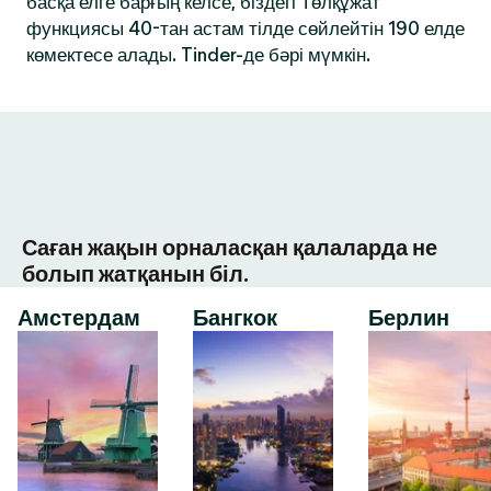
басқа елге барғың келсе, біздегі Төлқұжат
функциясы 40-тан астам тілде сөйлейтін 190 елде
көмектесе алады. Tinder-де бәрі мүмкін.
Саған жақын орналасқан қалаларда не
болып жатқанын біл.
Амстердам
Бангкок
Берлин