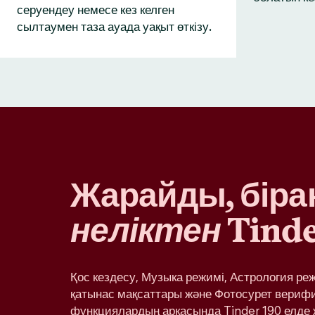
серуендеу немесе кез келген
сылтаумен таза ауада уақыт өткізу.
Жарайды, бірақ
неліктен
Tinde
Қос кездесу, Музыка режимі, Астрология ре
қатынас мақсаттары және Фотосурет вериф
функциялардың арқасында Tinder 190 елде 