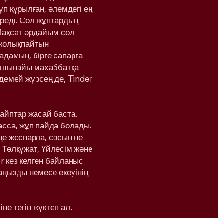
ұп құрылған, әлемдегі ең
реді. Сол жұптардың
Мақсат әрдайым сол
 жолықпайтын
адамың, бірге сапарға
а шынайы махаббатқа
здемей жүрсең де, Tinder
вайптар жасай баста.
басса, жұп пайда болады.
еңе жоспарла, сосын не
 Төлқұжат, Үйлесім және
r кез келген байланыс
аңызды немесе екеуінің
не тегін жүктеп ал.