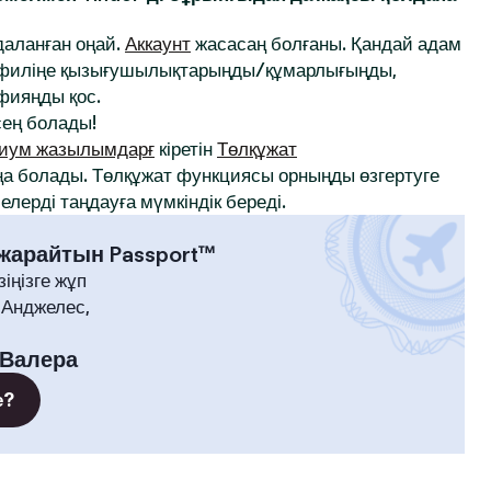
йдаланған оңай.
Аккаунт
жасасаң болғаны. Қандай адам
профиліңе қызығушылықтарыңды/құмарлығыңды,
афияңды қос.
ең болады!
иум жазылымдарғ
кіретін
Төлқұжат
а болады. Төлқұжат функциясы орныңды өзгертуге
лерді таңдауға мүмкіндік береді.
 жарайтын Passport™
зіңізге жұп
-Анджелес,
Валера
е?