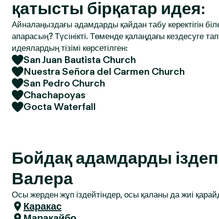
қатысты бірқатар идея:
Айналаңыздағы адамдарды қайдан табу керектігін біле
апарасың? Түсінікті. Төменде қалаңдағы кездесуге т
идеялардың тізімі көрсетілген:
San Juan Bautista Church
Nuestra Señora del Carmen Church
San Pedro Church
Chachapoyas
Gocta Waterfall
Бойдақ адамдарды іздеп 
Валера
Осы жерден жұп іздейтіндер, осы қаланы да жиі қарай
Каракас
Маракайбо