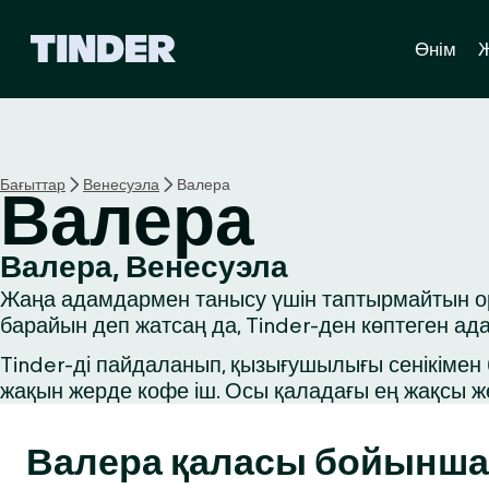
T
Өнім
i
n
d
e
r
H
Бағыттар
Венесуэла
Валера
Валера
o
m
e
Валера, Венесуэла
Жаңа адамдармен танысу үшін таптырмайтын орын
барайын деп жатсаң да, Tinder-ден көптеген ад
Tinder-ді пайдаланып, қызығушылығы сенікімен б
жақын жерде кофе іш. Осы қаладағы ең жақсы ж
Валера қаласы бойынша