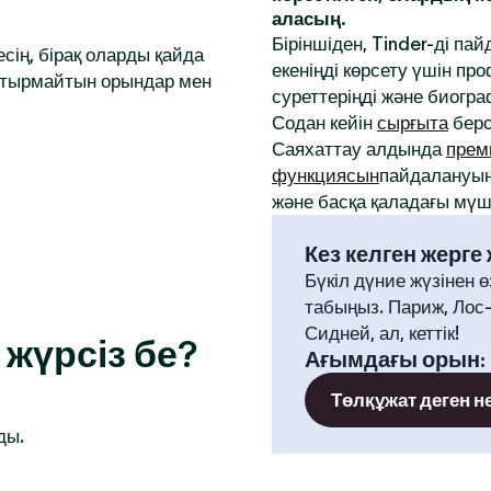
аласың.
Біріншіден, Tinder-ді па
сің, бірақ оларды қайда
екеніңді көрсету үшін 
аптырмайтын орындар мен
суреттеріңді және биогр
Содан кейін
сырғыта
берс
Саяхаттау алдында
прем
функциясын
пайдалануың
және басқа қаладағы мүше
Кез келген жерге
Бүкіл дүние жүзінен ө
табыңыз. Париж, Лос
Сидней, ал, кеттік!
жүрсіз бе?
Ағымдағы орын
:
Төлқұжат деген н
ды.