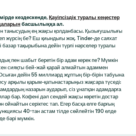
ірде кездескенде,
Қауіпсіздік туралы кеңестер
даларын
басшылыққа ал.
ен танысудың ең жақсы қолданбасы. Қызығушылығы
деп жүрсің бе? Еш қиындығы жоқ. Tinder-де саяхат
і базар тақырыбына дейін түрлі нәрселер туралы
дық пен шабыт беретін бір адам керек пе? Мүмкін
 сен сияқты бей-жай қарай алмайтын адаммен
 Осыған дейін 55 миллиард жұптың бір-бірін табуына
десу арқылы қарым-қатынастарыңыз жақсара түседі:
амдардың назарын аударып, сіз ұнатқан адамдарға
ялар бар. Кофені дәл сендей жақсы көретін достар
 ойнайтын серіктес тап. Егер басқа елге барғың
функциясы 40-тан астам тілде сөйлейтін 190 елде
де бәрі мүмкін.