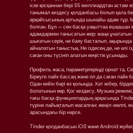
іске қосқаннан бері 55 миллиардтан астам ж
танымал кездесу қолданбасы болып қала бе
әрқайсысының артында шынайы адам тұр. 
болған. Бұл — сен басқа уақыттаа ешқашан
адамдармен танысатын жер: жаңа ұнататын 
шығатын серік, не баяу басталып, ақырынд
айналатын таныстық. Не іздесең де, не әлі і
саған оны түсініп алатын кеңістік ұсынады.
Профиль жаса, параметрлеріңді орнат та, С
Біреуге лайк бассаң және ол да саған лайк 
Одан кейін бәрі өз қолыңда. Хат жібер, бірд
болатынын көр. Қос кездесу, Музыка режимі,
тағы басқа функциялардың арқасында Tinde
түріне лайықталып жасалған: жеңіл-желпі, м
арасындағы бір нәрсе.
Tinder қолданбасын iOS және Android жүйесі