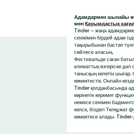
Адамдармен шынайы өм
мен
Қауымдастық қағи
Tinder – жаңа адамдарм
сенікімен бірдей адам із
тақырыбынан бастап түнг
сөйлесе аласың.
Фестивальде саған батыл
климаттық өзгеріске дәл
танысқың келетін шығар.
көмектестік. Онлайн кез
Tinder қолданбасында ад
көрінетін керемет функци
немесе сенімен бадминтон
келсе, біздегі Төлқұжат 
көмектесе алады. Tinder-