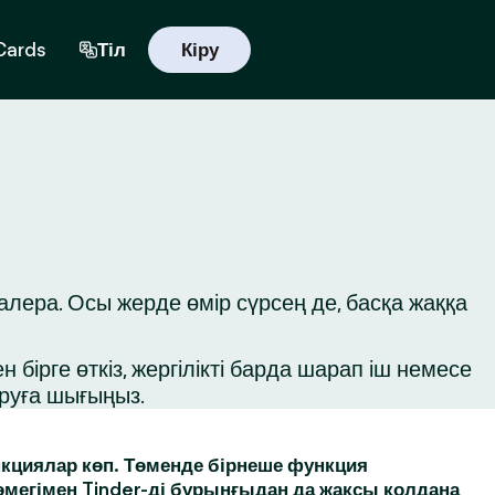
 Cards
Тіл
Кіру
лера. Осы жерде өмір сүрсең де, басқа жаққа
бірге өткіз, жергілікті барда шарап іш немесе
ыруға шығыңыз.
кциялар көп. Төменде бірнеше функция
өмегімен Tinder-ді бұрынғыдан да жақсы қолдана