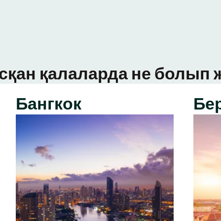
сқан қалаларда не болып ж
Бангкок
Бе