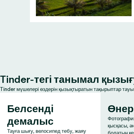
Tinder-тегі танымал қыз
Tinder мүшелері өздерін қызықтыратын тақырыптар тауып
Белсенді
Өнер
демалыс
Фотография
қысқасы, ә
Тауға шығу, велосипед тебу, жаяу
болатын ке