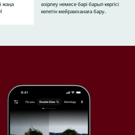
і жаңа
әзірлеу немесе бәрі барып көргісі
!
келетін мейрамханаға бару.