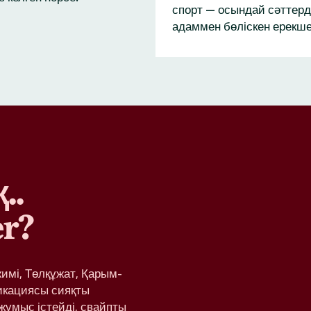
спорт — осындай сәттерд
адаммен бөліскен ерекше
..
r?
жимі, Төлқұжат, Қарым-
икациясы сияқты
жұмыс істейді, свайпты