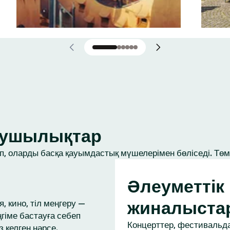
ығушылықтар
, оларды басқа қауымдастық мүшелерімен бөліседі. Төме
Әлеуметтік
жиналыста
, кино, тіл меңгеру —
ңгіме бастауға себеп
Концерттер, фестивальда
з келген нәрсе.