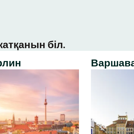
атқанын біл.
рлин
Варшав