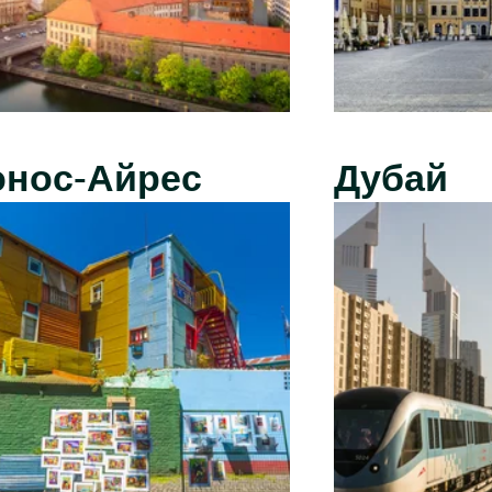
энос-Айрес
Дубай