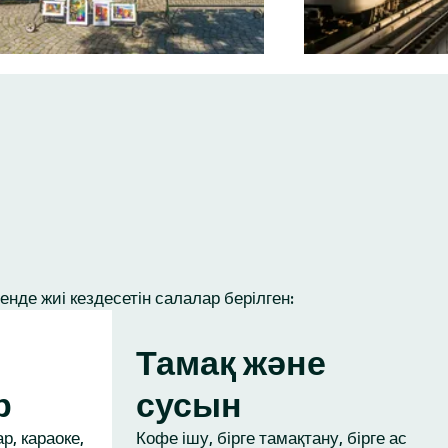
нде жиі кездесетін салалар берілген:
Тамақ және
р
сусын
р, караоке,
Кофе ішу, бірге тамақтану, бірге ас