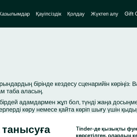
Жазылымдар
Қауіпсіздік
Қолдау
Жүктеп алу
Gift
дардың бірінде кездесу сценарийін көріңіз: Ва
ам таба аласың.
ірдей адамдармен жұп бол, түнді жаңа досыңмен 
ерлерді көру немесе қайта көріп шығу үшін қыд
 танысуға
Tinder-де қызықты фун
көрсетілген, олардың к