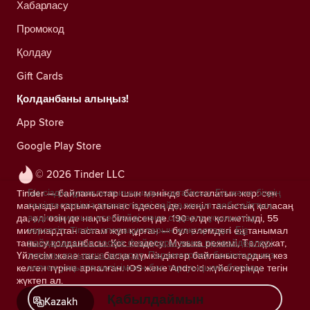
Хабарласу
Промокод
Қолдау
Gift Cards
Қолданбаны алыңыз!
App Store
Google Play Store
© 2026 Tinder LLC
Біз сіздің құпиялылығыңызды сақтаймыз. Біз және біздің
Tinder — байланыстар шын мәнінде басталатын жер: сен
серіктестеріміз трекерлерді пайдаланып, веб-сайттың
маңызды қарым-қатынас іздесең де, жеңіл таныстық қаласаң
аудиториясын есептейді және сіздерге ұсыныстар
да, әлі өзің де нақты білмесең де. 190 елде қолжетімді, 55
көрсетіп, Tinder операцияларын жақсартады.
Біз
миллиардтан астам жұп құрған — бұл әлемдегі ең танымал
пайдаланатын cookie файлдары және провайдерлері
танысу қолданбасы. Қос кездесу, Музыка режимі, Төлқұжат,
туралы қосымша ақпарат.
Параметрлер бөлімінде кез
Үйлесім және тағы басқа мүмкіндіктер байланыстардың кез
келген уақытта келісімнен бас тартуыңызға болады.
келген түріне арналған. iOS және Android жүйелерінде тегін
жүктеп ал.
Қабылдаймын
Kazakh