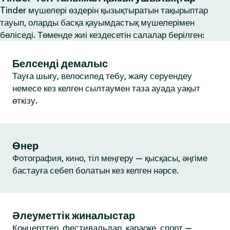
Tinder мүшелері өздерін қызықтыратын тақырыптар
тауып, оларды басқа қауымдастық мүшелерімен
бөліседі. Төменде жиі кездесетін салалар берілген:
Белсенді демалыс
Тауға шығу, велосипед тебу, жаяу серуендеу
немесе кез келген сылтаумен таза ауада уақыт
өткізу.
Өнер
Фотография, кино, тіл меңгеру — қысқасы, әңгіме
бастауға себеп болатын кез келген нәрсе.
Әлеуметтік жиналыстар
Концерттер, фестивальдар, караоке, спорт —