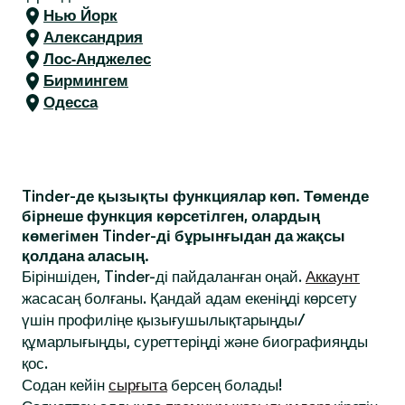
Нью Йорк
Александрия
Лос-Анджелес
Бирмингем
Одесса
Tinder-де қызықты функциялар көп. Төменде
бірнеше функция көрсетілген, олардың
көмегімен Tinder-ді бұрынғыдан да жақсы
қолдана аласың.
Біріншіден, Tinder-ді пайдаланған оңай.
Аккаунт
жасасаң болғаны. Қандай адам екеніңді көрсету
үшін профиліңе қызығушылықтарыңды/
құмарлығыңды, суреттеріңді және биографияңды
қос.
Содан кейін
сырғыта
берсең болады!