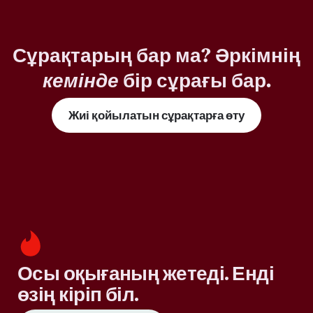
Сұрақтарың бар ма? Әркімнің
кемінде
бір сұрағы бар.
Жиі қойылатын сұрақтарға өту
Осы оқығаның жетеді. Енді
өзің кіріп біл.