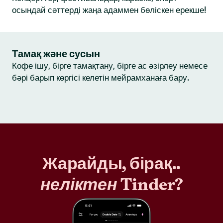
осындай сәттерді жаңа адаммен бөліскен ерекше!
Тамақ және сусын
Кофе ішу, бірге тамақтану, бірге ас әзірлеу немесе
бәрі барып көргісі келетін мейрамханаға бару.
Жарайды, бірақ..
неліктен
Tinder?