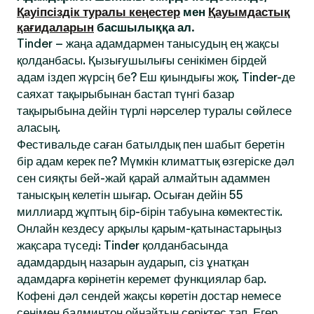
Қауіпсіздік туралы кеңестер
мен
Қауымдастық
қағидаларын
басшылыққа ал.
Tinder – жаңа адамдармен танысудың ең жақсы
қолданбасы. Қызығушылығы сенікімен бірдей
адам іздеп жүрсің бе? Еш қиындығы жоқ. Tinder-де
саяхат тақырыбынан бастап түнгі базар
тақырыбына дейін түрлі нәрселер туралы сөйлесе
аласың.
Фестивальде саған батылдық пен шабыт беретін
бір адам керек пе? Мүмкін климаттық өзгеріске дәл
сен сияқты бей-жай қарай алмайтын адаммен
танысқың келетін шығар. Осыған дейін 55
миллиард жұптың бір-бірін табуына көмектестік.
Онлайн кездесу арқылы қарым-қатынастарыңыз
жақсара түседі: Tinder қолданбасында
адамдардың назарын аударып, сіз ұнатқан
адамдарға көрінетін керемет функциялар бар.
Кофені дәл сендей жақсы көретін достар немесе
сенімен бадминтон ойнайтын серіктес тап. Егер