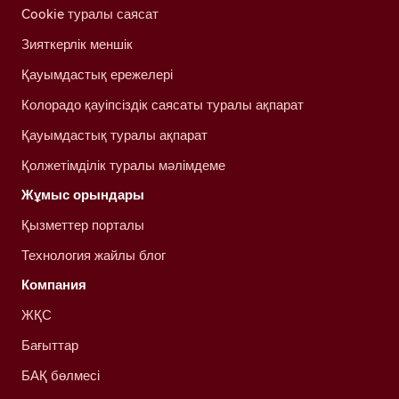
Cookie туралы саясат
Зияткерлік меншік
Қауымдастық ережелері
Колорадо қауіпсіздік саясаты туралы ақпарат
Қауымдастық туралы ақпарат
Қолжетімділік туралы мәлімдеме
Жұмыс орындары
Қызметтер порталы
Технология жайлы блог
Компания
ЖҚС
Бағыттар
БАҚ бөлмесі