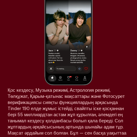
Қос кездесу, Музыка режимі, Астрология режимі,
Төлқұжат, Қарым-қатынас мақсаттары және Фотосурет
верификациясы сияқты функциялардың арқасында
Tinder 190 елде жұмыс істейді, свайпты іске қосқаннан
бері 55 миллиардтан астам жұп құрылған, әлемдегі ең
танымал кездесу қолданбасы болып қала береді. Сол
жұптардың әрқайсысының артында шынайы адам тұр.
Мақсат әрдайым сол болған. Бұл — сен басқа уақыттаа