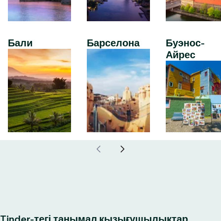
Бали
Барселона
Буэнос-
Айрес
Tinder-тегі танымал қызығушылықтар