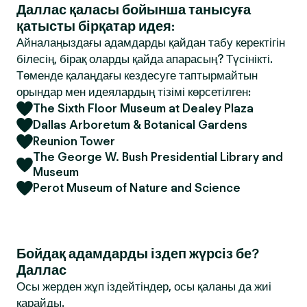
Даллас қаласы бойынша танысуға
қатысты бірқатар идея:
Айналаңыздағы адамдарды қайдан табу керектігін
білесің, бірақ оларды қайда апарасың? Түсінікті.
Төменде қалаңдағы кездесуге таптырмайтын
орындар мен идеялардың тізімі көрсетілген:
The Sixth Floor Museum at Dealey Plaza
Dallas Arboretum & Botanical Gardens
Reunion Tower
The George W. Bush Presidential Library and
Museum
Perot Museum of Nature and Science
Бойдақ адамдарды іздеп жүрсіз бе?
Даллас
Осы жерден жұп іздейтіндер, осы қаланы да жиі
қарайды.