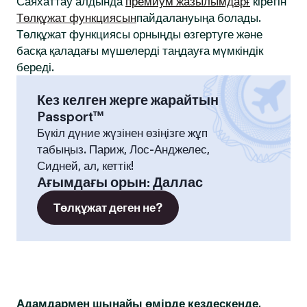
Саяхаттау алдында
премиум жазылымдарғ
кіретін
Төлқұжат функциясын
пайдалануыңа болады.
Төлқұжат функциясы орныңды өзгертуге және
басқа қаладағы мүшелерді таңдауға мүмкіндік
береді.
Кез келген жерге жарайтын
Passport™
Бүкіл дүние жүзінен өзіңізге жұп
табыңыз. Париж, Лос-Анджелес,
Сидней, ал, кеттік!
Ағымдағы орын
:
Даллас
Төлқұжат деген не?
Адамдармен шынайы өмірде кездескенде,