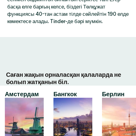
басқа елге барғың келсе, біздегі Төлқұжат
функциясы 40-тан астам тілде сөйлейтін 190 елде
көмектесе алады. Tinder-де бәрі мүмкін.
Саған жақын орналасқан қалаларда не
болып жатқанын біл.
Амстердам
Бангкок
Берлин