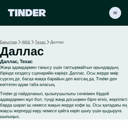
T
i
n
d
e
Бағыттар
АҚШ
Техас
Даллас
r
Даллас
H
o
m
Даллас, Техас
e
Жаңа адамдармен танысу үшін таптырмайтын орындардың
бірінде кездесу сценарийін көріңіз: Даллас. Осы жерде өмір
сүрсең де, басқа жаққа барайын деп жатсаң да, Tinder-ден
көптеген адам таба аласың.
Tinder-ді пайдаланып, қызығушылығы сенікімен бірдей
адамдармен жұп бол, түнді жаңа досыңмен бірге өткіз, жергілікті
барда шарап іш немесе жақын жерде кофе іш. Осы қаладағы ең
жақсы жерлерді көру немесе қайта көріп шығу үшін қыдыруға
шығыңыз.