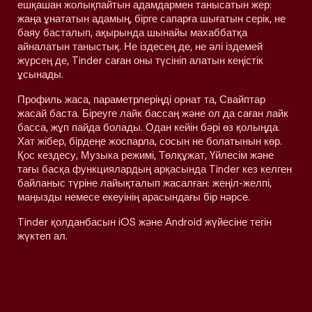
ешқашан жолықпайтын адамдармен танысатын жер:
жаңа ұнататын адамың, бірге сапарға шығатын серік, не
баяу басталып, ақырында шынайы махаббатқа
айналатын таныстық. Не іздесең де, не әлі іздемей
жүрсең де, Tinder саған оны түсініп алатын кеңістік
ұсынады.
Профиль жаса, параметрлеріңді орнат та, Свайптар
жасай баста. Біреуге лайк бассаң және ол да саған лайк
басса, жұп пайда болады. Одан кейін бәрі өз қолыңда.
Хат жібер, бірдеңе жоспарла, сосын не болатынын көр.
Қос кездесу, Музыка режимі, Төлқұжат, Үйлесім және
тағы басқа функциялардың арқасында Tinder кез келген
байланыс түріне лайықталып жасалған: жеңіл-желпі,
маңызды немесе екеуінің арасындағы бір нәрсе.
Tinder қолданбасын iOS және Android жүйесіне тегін
жүктеп ал.