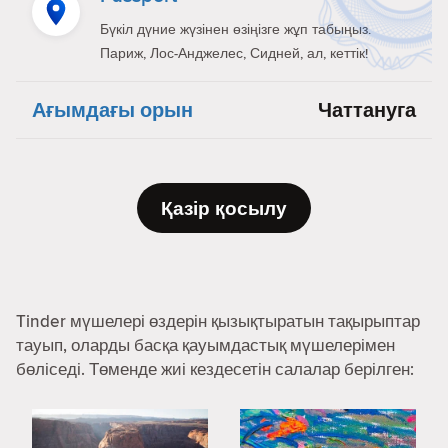
Бүкіл дүние жүзінен өзіңізге жұп табыңыз.
Париж, Лос-Анджелес, Сидней, ал, кеттік!
Ағымдағы орын
Чаттануга
Қазір қосылу
Tinder мүшелері өздерін қызықтыратын тақырыптар
тауып, оларды басқа қауымдастық мүшелерімен
бөліседі. Төменде жиі кездесетін салалар берілген: