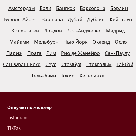
Амстердам
Бали
Бангкок
Барселона
Берлин
Буэнос-Айрес
Варшава
Дубай
Дублин
Кейптаун
Копенгаген
Лондон
Лос-Анджелес
Мадрид
Майами
Мельбурн
Нью Йорк
Окленд
Осло
Париж
Прага
Рим
Рио де Жанейро
Сан-Паулу
Сан-Франциско
Сеул
Стамбул
Стокгольм
Тайбэй
Тель-Авив
Токио
Хельсинки
Әлеуметтік желілер
Instagram
TikTok