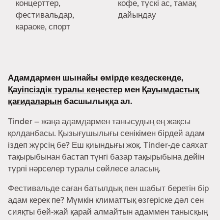
концерттер,
кофе, түскі ас, тамақ
фестивальдар,
дайындау
караоке, спорт
Адамдармен шынайы өмірде кездескенде,
Қауіпсіздік туралы кеңестер
мен
Қауымдастық
қағидаларын
басшылыққа ал.
Tinder – жаңа адамдармен танысудың ең жақсы
қолданбасы. Қызығушылығы сенікімен бірдей адам
іздеп жүрсің бе? Еш қиындығы жоқ. Tinder-де саяхат
тақырыбынан бастап түнгі базар тақырыбына дейін
түрлі нәрселер туралы сөйлесе аласың.
Фестивальде саған батылдық пен шабыт беретін бір
адам керек пе? Мүмкін климаттық өзгеріске дәл сен
сияқты бей-жай қарай алмайтын адаммен танысқың