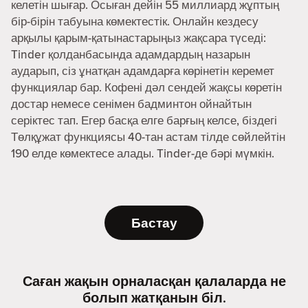
келетін шығар. Осыған дейін 55 миллиард жұптың
бір-бірін табуына көмектестік. Онлайн кездесу
арқылы қарым-қатынастарыңыз жақсара түседі:
Tinder қолданбасында адамдардың назарын
аударып, сіз ұнатқан адамдарға көрінетін керемет
функциялар бар. Кофені дәл сендей жақсы көретін
достар немесе сенімен бадминтон ойнайтын
серіктес тап. Егер басқа елге барғың келсе, біздегі
Төлқұжат функциясы 40-тан астам тілде сөйлейтін
190 елде көмектесе алады. Tinder-де бәрі мүмкін.
Бастау
Саған жақын орналасқан қалаларда не
болып жатқанын біл.