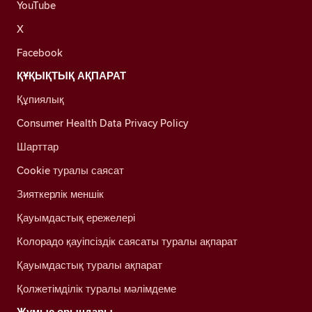
YouTube
X
Facebook
ҚҰҚЫҚТЫҚ АҚПАРАТ
Құпиялық
Consumer Health Data Privacy Policy
Шарттар
Cookie туралы саясат
Зияткерлік меншік
Қауымдастық ережелері
Колорадо қауіпсіздік саясаты туралы ақпарат
Қауымдастық туралы ақпарат
Қолжетімділік туралы мәлімдеме
Жұмыс орындары