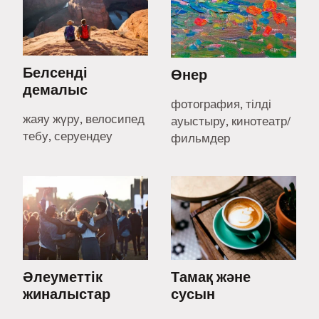
Белсенді
Өнер
демалыс
фотография, тілді
жаяу жүру, велосипед
ауыстыру, кинотеатр/
тебу, серуендеу
фильмдер
Әлеуметтік
Тамақ және
жиналыстар
сусын