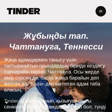
T
i
n
d
e
Жұбыңды тап.
r
H
Чаттануга, Теннесси
o
m
e
Жаңа адамдармен танысу үшін
таптырмайтын орындардың бірінде кездесу
сценарийін көріңіз: Чаттануга. Осы жерде
өмір сүрсең де, басқа жаққа барайын деп
жатсаң да, Tinder-ден көптеген адам таба
аласың.
Tinder-ді пайдаланып, қызығушылығы
сенікімен бірдей адамдармен жұп бол, түнді