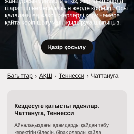
жаңа досыңмен бірге өткіз, жергілікті барда
шарап іш немесе жақын жерде кофе іш. Осы
қаладағы ең жақсы жерлерді көру немесе
қайта көріп шығу үшін қыдыруға шығыңыз.
Қазір қосылу
Бағыттар
›
АҚШ
›
Теннесси
›
Чаттануга
Кездесуге қатысты идеялар.
Чаттануга, Теннесси
Айналаңыздағы адамдарды қайдан табу
керектігін білесің, бірақ оларды қайда