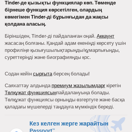
Tinder-де қызықты функциялар көп. Төменде
бірнеше функция көрсетілген, олардың
көмегімен Tinder-ді бұрынғыдан да жақсы
қолдана аласың.
Біріншіден, Tinder-ді пайдаланған оңай.
Аккаунт
жасасаң болғаны. Қандай адам екеніңді көрсету үшін
профиліңе қызығушылықтарыңды/құмарлығыңды,
суреттеріңді және биографияңды қос.
Содан кейін
сырғыта
берсең болады!
Саяхаттау алдында
премиум жазылымдарғ
кіретін
Төлқұжат функциясын
пайдалануыңа болады.
Төлқұжат функциясы орныңды өзгертуге және басқа
қаладағы мүшелерді таңдауға мүмкіндік береді.
Кез келген жерге жарайтын
Passport™