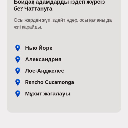
Бойдақ адамдарды іздеп жүрсіз
бе? Чаттануга
Осы жерден жұп іздейтіндер, осы қаланы да
жиі қарайды.
Нью Йорк
Александрия
Лос-Анджелес
Rancho Cucamonga
Мұхит жағалауы