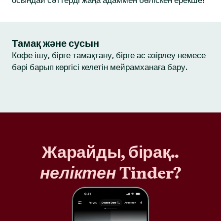
осындай сәттерді жаңа адаммен бөліскен ерекше!
Тамақ және сусын
Кофе ішу, бірге тамақтану, бірге ас әзірлеу немесе
бәрі барып көргісі келетін мейрамханаға бару.
Жарайды, бірақ..
неліктен
Tinder?