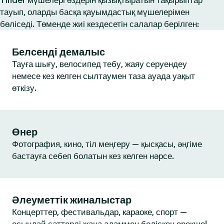
Tinder мүшелері өздерін қызықтыратын тақырыптар
тауып, оларды басқа қауымдастық мүшелерімен
бөліседі. Төменде жиі кездесетін салалар берілген:
Белсенді демалыс
Тауға шығу, велосипед тебу, жаяу серуендеу
немесе кез келген сылтаумен таза ауада уақыт
өткізу.
Өнер
Фотография, кино, тіл меңгеру — қысқасы, әңгіме
бастауға себеп болатын кез келген нәрсе.
Әлеуметтік жиналыстар
Концерттер, фестивальдар, караоке, спорт —