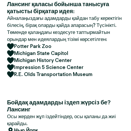
Лансинг қаласы бойынша танысуға
қатысты бірқатар идея:
Айналаңыздағы адамдарды қайдан табу керектігін
білесің, бірақ оларды қайда апарасың? Түсінікті.
Төменде қалаңдағы кездесуге таптырмайтын
орындар мен идеялардың тізімі көрсетілген:
Potter Park Zoo
Michigan State Capitol
Michigan History Center
Impression 5 Science Center
R.E. Olds Transportation Museum
Бойдақ адамдарды іздеп жүрсіз бе?
Лансинг
Осы жерден жұп іздейтіндер, осы қаланы да жиі
қарайды.
Нью Йорк