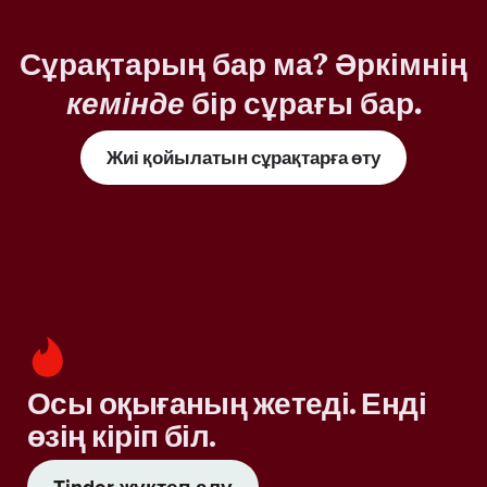
Сұрақтарың бар ма? Әркімнің
кемінде
бір сұрағы бар.
Жиі қойылатын сұрақтарға өту
Осы оқығаның жетеді. Енді
өзің кіріп біл.