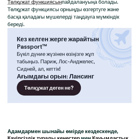
Төлқұжат функциясын
пайдалануыңа болады.
Төлқұжат функциясы орныңды өзгертуге және
басқа қаладағы мүшелерді таңдауға мүмкіндік
береді.
Кез келген жерге жарайтын
Passport™
Бүкіл дүние жүзінен өзіңізге жұп
табыңыз. Париж, Лос-Анджелес,
Сидней, ал, кеттік!
Ағымдағы орын
:
Лансинг
Төлқұжат деген не?
Адамдармен шынайы өмірде кездескенде,
Қауіпсіздік туралы кеңестер
мен
Қауымдастық