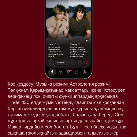
Қос кездесу, Музыка режимі, Астрология режимі,
Төлқұжат, Қарым-қатынас мақсаттары және Фотосурет
верификациясы сияқты функциялардың арқасында
Tinder 190 елде жұмыс істейді, свайпты іске қосқаннан
бері 55 миллиардтан астам жұп құрылған, әлемдегі ең
танымал кездесу қолданбасы болып қала береді. Сол
жұптардың әрқайсысының артында шынайы адам тұр.
Мақсат әрдайым сол болған. Бұл — сен басқа уақыттаа
ешқашан жолықпайтын адамдармен танысатын жер: