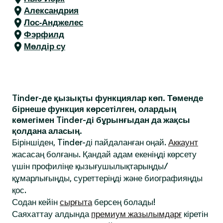
Александрия
Лос-Анджелес
Фэрфилд
Мөлдір су
Tinder-де қызықты функциялар көп. Төменде
бірнеше функция көрсетілген, олардың
көмегімен Tinder-ді бұрынғыдан да жақсы
қолдана аласың.
Біріншіден, Tinder-ді пайдаланған оңай.
Аккаунт
жасасаң болғаны. Қандай адам екеніңді көрсету
үшін профиліңе қызығушылықтарыңды/
құмарлығыңды, суреттеріңді және биографияңды
қос.
Содан кейін
сырғыта
берсең болады!
Саяхаттау алдында
премиум жазылымдарғ
кіретін