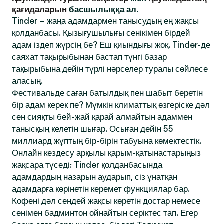
қағидаларын
басшылыққа ал.
Tinder – жаңа адамдармен танысудың ең жақсы
қолданбасы. Қызығушылығы сенікімен бірдей
адам іздеп жүрсің бе? Еш қиындығы жоқ. Tinder-де
саяхат тақырыбынан бастап түнгі базар
тақырыбына дейін түрлі нәрселер туралы сөйлесе
аласың.
Фестивальде саған батылдық пен шабыт беретін
бір адам керек пе? Мүмкін климаттық өзгеріске дәл
сен сияқты бей-жай қарай алмайтын адаммен
танысқың келетін шығар. Осыған дейін 55
миллиард жұптың бір-бірін табуына көмектестік.
Онлайн кездесу арқылы қарым-қатынастарыңыз
жақсара түседі: Tinder қолданбасында
адамдардың назарын аударып, сіз ұнатқан
адамдарға көрінетін керемет функциялар бар.
Кофені дәл сендей жақсы көретін достар немесе
сенімен бадминтон ойнайтын серіктес тап. Егер