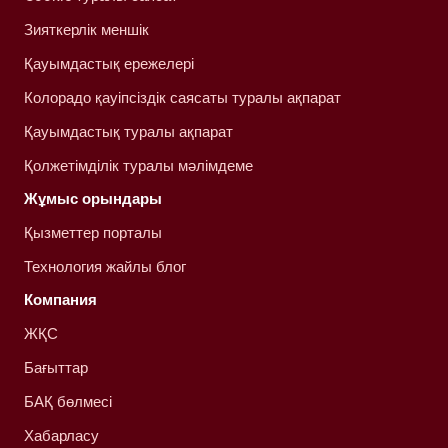
Зияткерлік меншік
Қауымдастық ережелері
Колорадо қауіпсіздік саясаты туралы ақпарат
Қауымдастық туралы ақпарат
Қолжетімділік туралы мәлімдеме
Жұмыс орындары
Қызметтер порталы
Технология жайлы блог
Компания
ЖҚС
Бағыттар
БАҚ бөлмесі
Хабарласу