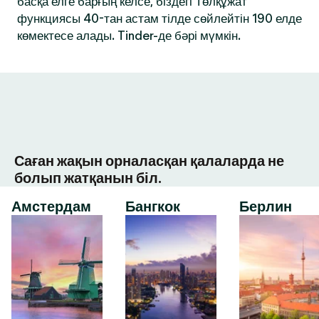
басқа елге барғың келсе, біздегі Төлқұжат
функциясы 40-тан астам тілде сөйлейтін 190 елде
көмектесе алады. Tinder-де бәрі мүмкін.
Саған жақын орналасқан қалаларда не
болып жатқанын біл.
Амстердам
Бангкок
Берлин