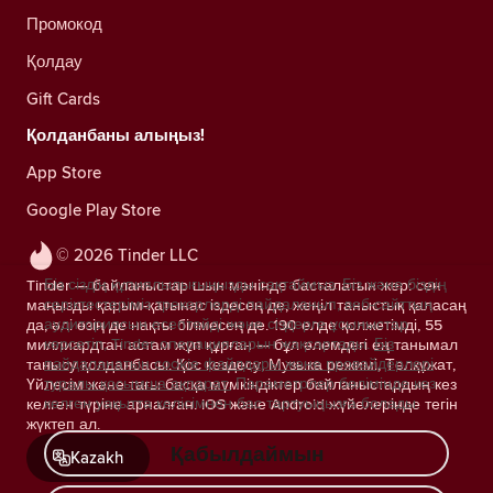
Промокод
Қолдау
Gift Cards
Қолданбаны алыңыз!
App Store
Google Play Store
© 2026 Tinder LLC
Біз сіздің құпиялылығыңызды сақтаймыз. Біз және біздің
Tinder — байланыстар шын мәнінде басталатын жер: сен
серіктестеріміз трекерлерді пайдаланып, веб-сайттың
маңызды қарым-қатынас іздесең де, жеңіл таныстық қаласаң
аудиториясын есептейді және сіздерге ұсыныстар
да, әлі өзің де нақты білмесең де. 190 елде қолжетімді, 55
көрсетіп, Tinder операцияларын жақсартады.
Біз
миллиардтан астам жұп құрған — бұл әлемдегі ең танымал
пайдаланатын cookie файлдары және провайдерлері
танысу қолданбасы. Қос кездесу, Музыка режимі, Төлқұжат,
туралы қосымша ақпарат.
Параметрлер бөлімінде кез
Үйлесім және тағы басқа мүмкіндіктер байланыстардың кез
келген уақытта келісімнен бас тартуыңызға болады.
келген түріне арналған. iOS және Android жүйелерінде тегін
жүктеп ал.
Қабылдаймын
Kazakh