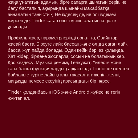
жаңа ұнататын адамың, бірге сапарға шығатын серік, не
баяу басталып, ақырында шынайы махаббатқа
айналатын таныстық. Не іздесең де, не әлі іздемей
жүрсең де, Tinder саған оны түсініп алатын кеңістік
ұсынады.
Профиль жаса, параметрлеріңді орнат та, Свайптар
жасай баста. Біреуге лайк бассаң және ол да саған лайк
басса, жұп пайда болады. Одан кейін бәрі өз қолыңда.
Хат жібер, бірдеңе жоспарла, сосын не болатынын көр.
Қос кездесу, Музыка режимі, Төлқұжат, Үйлесім және
тағы басқа функциялардың арқасында Tinder кез келген
байланыс түріне лайықталып жасалған: жеңіл-желпі,
маңызды немесе екеуінің арасындағы бір нәрсе.
Tinder қолданбасын iOS және Android жүйесіне тегін
жүктеп ал.