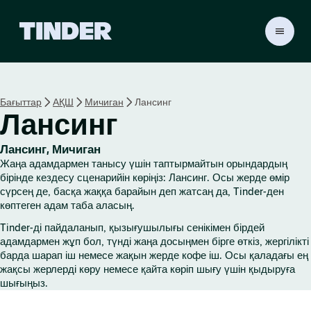
T
i
n
d
e
Бағыттар
АҚШ
Мичиган
Лансинг
r
Лансинг
H
o
m
Лансинг, Мичиган
e
Жаңа адамдармен танысу үшін таптырмайтын орындардың
бірінде кездесу сценарийін көріңіз: Лансинг. Осы жерде өмір
сүрсең де, басқа жаққа барайын деп жатсаң да, Tinder-ден
көптеген адам таба аласың.
Tinder-ді пайдаланып, қызығушылығы сенікімен бірдей
адамдармен жұп бол, түнді жаңа досыңмен бірге өткіз, жергілікті
барда шарап іш немесе жақын жерде кофе іш. Осы қаладағы ең
жақсы жерлерді көру немесе қайта көріп шығу үшін қыдыруға
шығыңыз.