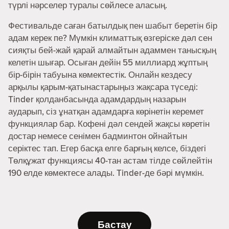
түрлі нәрселер туралы сөйлесе аласың.
Фестивальде саған батылдық пен шабыт беретін бір
адам керек пе? Мүмкін климаттық өзгеріске дәл сен
сияқты бей-жай қарай алмайтын адаммен танысқың
келетін шығар. Осыған дейін 55 миллиард жұптың
бір-бірін табуына көмектестік. Онлайн кездесу
арқылы қарым-қатынастарыңыз жақсара түседі:
Tinder қолданбасында адамдардың назарын
аударып, сіз ұнатқан адамдарға көрінетін керемет
функциялар бар. Кофені дәл сендей жақсы көретін
достар немесе сенімен бадминтон ойнайтын
серіктес тап. Егер басқа елге барғың келсе, біздегі
Төлқұжат функциясы 40-тан астам тілде сөйлейтін
190 елде көмектесе алады. Tinder-де бәрі мүмкін.
Бастау