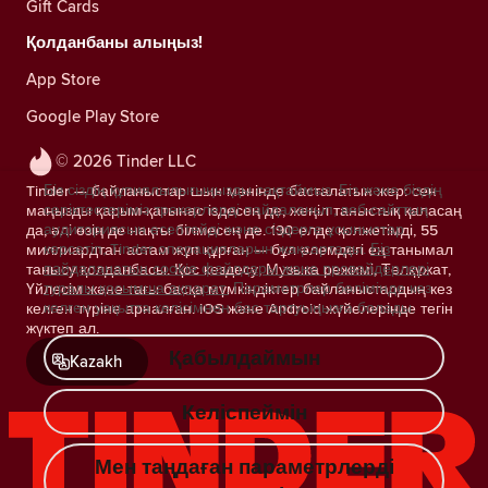
Gift Cards
Қолданбаны алыңыз!
App Store
Google Play Store
© 2026 Tinder LLC
Біз сіздің құпиялылығыңызды сақтаймыз. Біз және біздің
Tinder — байланыстар шын мәнінде басталатын жер: сен
серіктестеріміз трекерлерді пайдаланып, веб-сайттың
маңызды қарым-қатынас іздесең де, жеңіл таныстық қаласаң
аудиториясын есептейді және сіздерге ұсыныстар
да, әлі өзің де нақты білмесең де. 190 елде қолжетімді, 55
көрсетіп, Tinder операцияларын жақсартады.
Біз
миллиардтан астам жұп құрған — бұл әлемдегі ең танымал
пайдаланатын cookie файлдары және провайдерлері
танысу қолданбасы. Қос кездесу, Музыка режимі, Төлқұжат,
туралы қосымша ақпарат.
Параметрлер бөлімінде кез
Үйлесім және тағы басқа мүмкіндіктер байланыстардың кез
келген уақытта келісімнен бас тартуыңызға болады.
келген түріне арналған. iOS және Android жүйелерінде тегін
жүктеп ал.
Қабылдаймын
Kazakh
Келіспеймін
Мен таңдаған параметрлерді