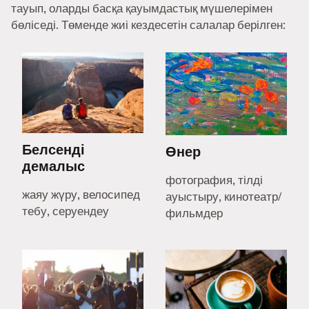
тауып, оларды басқа қауымдастық мүшелерімен
бөліседі. Төменде жиі кездесетін салалар берілген:
Белсенді
Өнер
демалыс
фотография, тілді
жаяу жүру, велосипед
ауыстыру, кинотеатр/
тебу, серуендеу
фильмдер