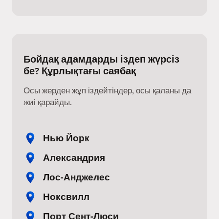
Бойдақ адамдарды іздеп жүрсіз
бе? Құрлықтағы саябақ
Осы жерден жұп іздейтіндер, осы қаланы да
жиі қарайды.
Нью Йорк
Александрия
Лос-Анджелес
Ноксвилл
Порт Сент-Люси