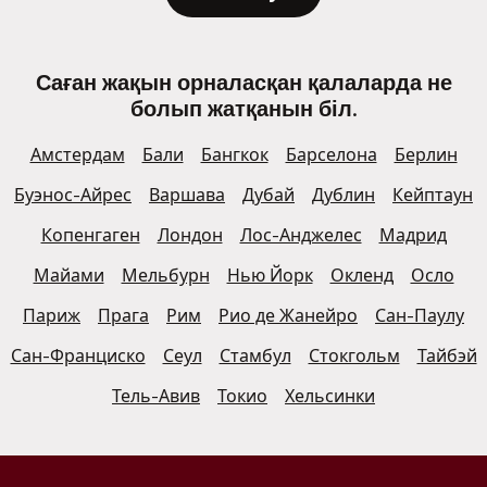
Саған жақын орналасқан қалаларда не
болып жатқанын біл.
Амстердам
Бали
Бангкок
Барселона
Берлин
Буэнос-Айрес
Варшава
Дубай
Дублин
Кейптаун
Копенгаген
Лондон
Лос-Анджелес
Мадрид
Майами
Мельбурн
Нью Йорк
Окленд
Осло
Париж
Прага
Рим
Рио де Жанейро
Сан-Паулу
Сан-Франциско
Сеул
Стамбул
Стокгольм
Тайбэй
Тель-Авив
Токио
Хельсинки