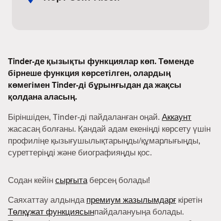
Tinder-де қызықты функциялар көп. Төменде
бірнеше функция көрсетілген, олардың
көмегімен Tinder-ді бұрынғыдан да жақсы
қолдана аласың.
Біріншіден, Tinder-ді пайдаланған оңай.
Аккаунт
жасасаң болғаны. Қандай адам екеніңді көрсету үшін
профиліңе қызығушылықтарыңды/құмарлығыңды,
суреттеріңді және биографияңды қос.
Содан кейін
сырғыта
берсең болады!
Саяхаттау алдында
премиум жазылымдарғ
кіретін
Төлқұжат функциясын
пайдалануыңа болады.