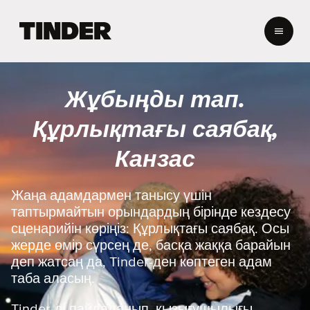
T
i
n
d
e
Жұбыңды тап.
r
H
Құрлықтағы саябақ,
o
m
Канзас
e
Жаңа адамдармен танысу үшін
таптырмайтын орындардың бірінде кездесу
сценарийін көріңіз: Құрлықтағы саябақ. Осы
жерде өмір сүрсең де, басқа жаққа барайын
деп жатсаң да, Tinder-ден көптеген адам
таба аласың.
Tinder-ді пайдаланып, қызығушылығы