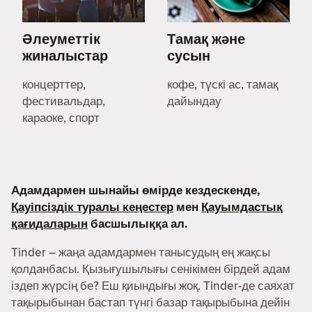
Әлеуметтік
Тамақ және
жиналыстар
сусын
концерттер,
кофе, түскі ас, тамақ
фестивальдар,
дайындау
караоке, спорт
Адамдармен шынайы өмірде кездескенде,
Қауіпсіздік туралы кеңестер
мен
Қауымдастық
қағидаларын
басшылыққа ал.
Tinder – жаңа адамдармен танысудың ең жақсы
қолданбасы. Қызығушылығы сенікімен бірдей адам
іздеп жүрсің бе? Еш қиындығы жоқ. Tinder-де саяхат
тақырыбынан бастап түнгі базар тақырыбына дейін