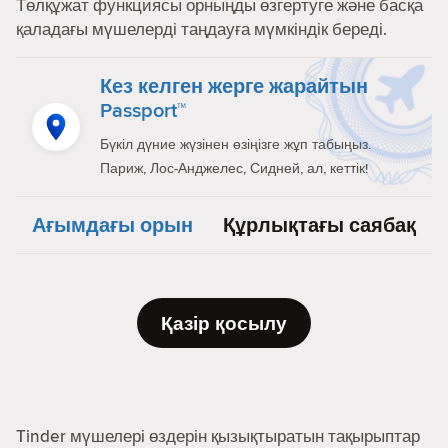
Төлқұжат функциясы орныңды өзгертуге және басқа
қаладағы мүшелерді таңдауға мүмкіндік береді.
Кез келген жерге жарайтын
Passport™
Бүкіл дүние жүзінен өзіңізге жұп табыңыз.
Париж, Лос-Анджелес, Сидней, ал, кеттік!
Ағымдағы орын
Құрлықтағы саябақ
Қазір қосылу
Tinder мүшелері өздерін қызықтыратын тақырыптар