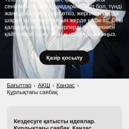
сенікімен бірдей адамдармен жұп бол, түнді
жаңа досыңмен бірге өткіз, жергілікті барда
шарап іш немесе жақын жерде кофе іш. Осы
қаладағы ең жақсы жерлерді көру немесе
қайта көріп шығу үшін қыдыруға шығыңыз.
Қазір қосылу
Бағыттар
›
АҚШ
›
Канзас
›
Құрлықтағы саябақ
Кездесуге қатысты идеялар.
Құрлықтағы саябақ, Канзас