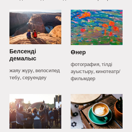
Белсенді
Өнер
демалыс
фотография, тілді
жаяу жүру, велосипед
ауыстыру, кинотеатр/
тебу, серуендеу
фильмдер