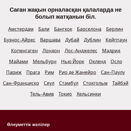
Саған жақын орналасқан қалаларда не
болып жатқанын біл.
Амстердам
Бали
Бангкок
Барселона
Берлин
Буэнос-Айрес
Варшава
Дубай
Дублин
Кейптаун
Копенгаген
Лондон
Лос-Анджелес
Мадрид
Майами
Мельбурн
Нью Йорк
Окленд
Осло
Париж
Прага
Рим
Рио де Жанейро
Сан-Паулу
Сан-Франциско
Сеул
Стамбул
Стокгольм
Тайбэй
Тель-Авив
Токио
Хельсинки
Әлеуметтік желілер