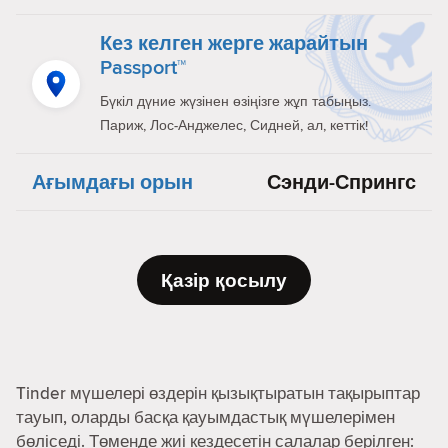
Кез келген жерге жарайтын
Passport™
Бүкіл дүние жүзінен өзіңізге жұп табыңыз.
Париж, Лос-Анджелес, Сидней, ал, кеттік!
Ағымдағы орын
Сэнди-Спрингс
Қазір қосылу
Tinder мүшелері өздерін қызықтыратын тақырыптар
тауып, оларды басқа қауымдастық мүшелерімен
бөліседі. Төменде жиі кездесетін салалар берілген: