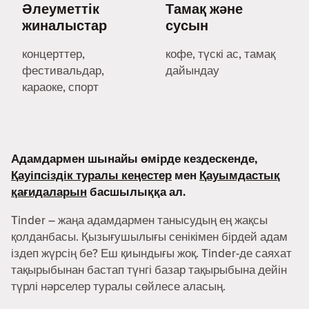
Әлеуметтік
Тамақ және
жиналыстар
сусын
концерттер,
кофе, түскі ас, тамақ
фестивальдар,
дайындау
караоке, спорт
Адамдармен шынайы өмірде кездескенде,
Қауіпсіздік туралы кеңестер
мен
Қауымдастық
қағидаларын
басшылыққа ал.
Tinder – жаңа адамдармен танысудың ең жақсы
қолданбасы. Қызығушылығы сенікімен бірдей адам
іздеп жүрсің бе? Еш қиындығы жоқ. Tinder-де саяхат
тақырыбынан бастап түнгі базар тақырыбына дейін
түрлі нәрселер туралы сөйлесе аласың.