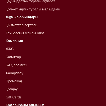
Қауымдастық туралы ақпарат
Қолжетімділік туралы мәлімдеме
Жұмыс орындары
Қызметтер порталы
Технология жайлы блог
Компания
ЖҚС
Бағыттар
БАҚ бөлмесі
Хабарласу
Промокод
Қолдау
Gift Cards
Қолданбаны алыңыз!