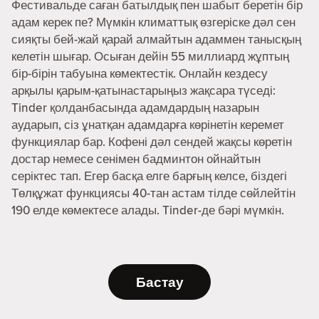
Фестивальде саған батылдық пен шабыт беретін бір
адам керек пе? Мүмкін климаттық өзгеріске дәл сен
сияқты бей-жай қарай алмайтын адаммен танысқың
келетін шығар. Осыған дейін 55 миллиард жұптың
бір-бірін табуына көмектестік. Онлайн кездесу
арқылы қарым-қатынастарыңыз жақсара түседі:
Tinder қолданбасында адамдардың назарын
аударып, сіз ұнатқан адамдарға көрінетін керемет
функциялар бар. Кофені дәл сендей жақсы көретін
достар немесе сенімен бадминтон ойнайтын
серіктес тап. Егер басқа елге барғың келсе, біздегі
Төлқұжат функциясы 40-тан астам тілде сөйлейтін
190 елде көмектесе алады. Tinder-де бәрі мүмкін.
Бастау