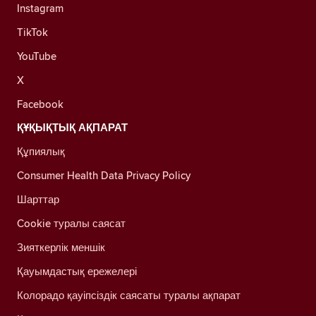
Instagram
TikTok
YouTube
X
Facebook
ҚҰҚЫҚТЫҚ АҚПАРАТ
Құпиялық
Consumer Health Data Privacy Policy
Шарттар
Cookie туралы саясат
Зияткерлік меншік
Қауымдастық ережелері
Колорадо қауіпсіздік саясаты туралы ақпарат