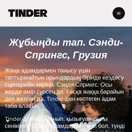
T
i
n
d
e
Жұбыңды тап. Сэнди-
r
H
Спрингс, Грузия
o
m
e
Жаңа адамдармен танысу үшін
таптырмайтын орындардың бірінде кездесу
сценарийін көріңіз: Сэнди-Спрингс. Осы
жерде өмір сүрсең де, басқа жаққа барайын
деп жатсаң да, Tinder-ден көптеген адам
таба аласың.
Tinder-ді пайдаланып, қызығушылығы
сенікімен бірдей адамдармен жұп бол, түнді