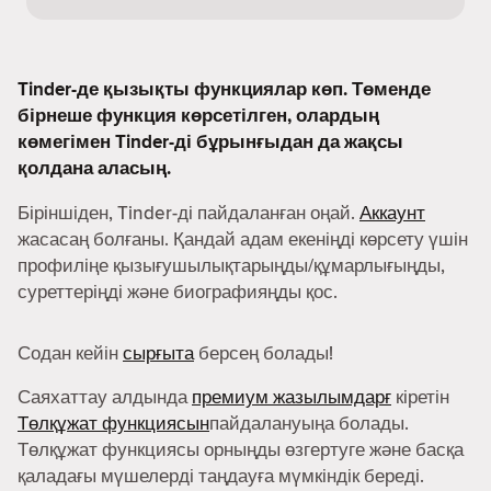
Tinder-де қызықты функциялар көп. Төменде
бірнеше функция көрсетілген, олардың
көмегімен Tinder-ді бұрынғыдан да жақсы
қолдана аласың.
Біріншіден, Tinder-ді пайдаланған оңай.
Аккаунт
жасасаң болғаны. Қандай адам екеніңді көрсету үшін
профиліңе қызығушылықтарыңды/құмарлығыңды,
суреттеріңді және биографияңды қос.
Содан кейін
сырғыта
берсең болады!
Саяхаттау алдында
премиум жазылымдарғ
кіретін
Төлқұжат функциясын
пайдалануыңа болады.
Төлқұжат функциясы орныңды өзгертуге және басқа
қаладағы мүшелерді таңдауға мүмкіндік береді.