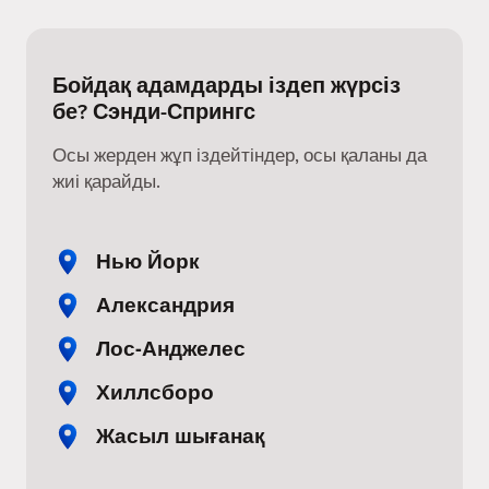
Бойдақ адамдарды іздеп жүрсіз
бе? Сэнди-Спрингс
Осы жерден жұп іздейтіндер, осы қаланы да
жиі қарайды.
Нью Йорк
Александрия
Лос-Анджелес
Хиллсборо
Жасыл шығанақ