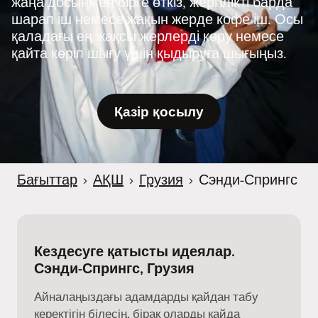
жаңа досыңмен бірге өткіз, жергілікті барда
шарап іш немесе жақын жерде кофе іш. Осы
қаладағы ең жақсы жерлерді көру немесе
қайта көріп шығу үшін қыдыруға шығыңыз.
Қазір қосылу
Бағыттар
›
АҚШ
›
Грузия
›
Сэнди-Спрингс
Кездесуге қатысты идеялар.
Сэнди-Спрингс, Грузия
Айналаңыздағы адамдарды қайдан табу
керектігін білесің, бірақ оларды қайда