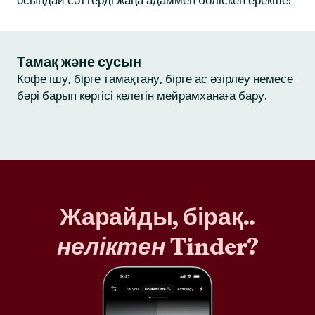
осындай сәттерді жаңа адаммен бөліскен ерекше!
Тамақ және сусын
Кофе ішу, бірге тамақтану, бірге ас әзірлеу немесе
бәрі барып көргісі келетін мейрамханаға бару.
Жарайды, бірақ..
неліктен
Tinder?