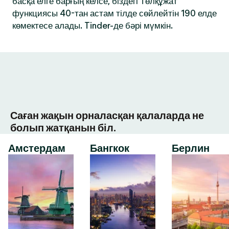
басқа елге барғың келсе, біздегі Төлқұжат
функциясы 40-тан астам тілде сөйлейтін 190 елде
көмектесе алады. Tinder-де бәрі мүмкін.
Саған жақын орналасқан қалаларда не
болып жатқанын біл.
Амстердам
Бангкок
Берлин