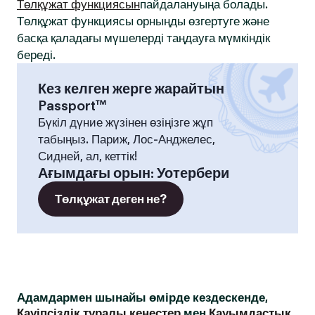
Төлқұжат функциясын
пайдалануыңа болады.
Төлқұжат функциясы орныңды өзгертуге және
басқа қаладағы мүшелерді таңдауға мүмкіндік
береді.
Кез келген жерге жарайтын
Passport™
Бүкіл дүние жүзінен өзіңізге жұп
табыңыз. Париж, Лос-Анджелес,
Сидней, ал, кеттік!
Ағымдағы орын
:
Уотербери
Төлқұжат деген не?
Адамдармен шынайы өмірде кездескенде,
Қауіпсіздік туралы кеңестер
мен
Қауымдастық