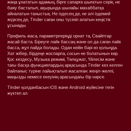
жаңа ұнататын адамың, бірге сапарға шығатын серік, не
баяу басталып, ақырында шынайы махаббатқа
айналатын таныстық. Не іздесең де, не әлі іздемей
жүрсең де, Tinder саған оны түсініп алатын кеңістік
ұсынады.
Профиль жаса, параметрлеріңді орнат та, Свайптар
жасай баста. Біреуге лайк бассаң және ол да саған лайк
басса, жұп пайда болады. Одан кейін бәрі өз қолыңда.
Хат жібер, бірдеңе жоспарла, сосын не болатынын көр.
Қос кездесу, Музыка режимі, Төлқұжат, Үйлесім және
тағы басқа функциялардың арқасында Tinder кез келген
байланыс түріне лайықталып жасалған: жеңіл-желпі,
маңызды немесе екеуінің арасындағы бір нәрсе.
Tinder қолданбасын iOS және Android жүйесіне тегін
жүктеп ал.