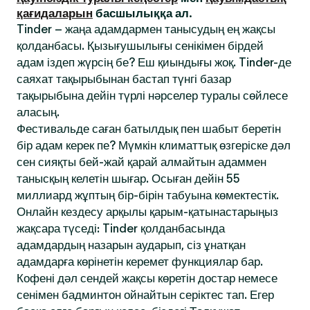
қағидаларын
басшылыққа ал.
Tinder – жаңа адамдармен танысудың ең жақсы
қолданбасы. Қызығушылығы сенікімен бірдей
адам іздеп жүрсің бе? Еш қиындығы жоқ. Tinder-де
саяхат тақырыбынан бастап түнгі базар
тақырыбына дейін түрлі нәрселер туралы сөйлесе
аласың.
Фестивальде саған батылдық пен шабыт беретін
бір адам керек пе? Мүмкін климаттық өзгеріске дәл
сен сияқты бей-жай қарай алмайтын адаммен
танысқың келетін шығар. Осыған дейін 55
миллиард жұптың бір-бірін табуына көмектестік.
Онлайн кездесу арқылы қарым-қатынастарыңыз
жақсара түседі: Tinder қолданбасында
адамдардың назарын аударып, сіз ұнатқан
адамдарға көрінетін керемет функциялар бар.
Кофені дәл сендей жақсы көретін достар немесе
сенімен бадминтон ойнайтын серіктес тап. Егер