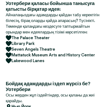
Уотербери қаласы бойынша танысуға
қатысты бірқатар идея:
Айналаңыздағы адамдарды қайдан табу керектігін
білесің, бірақ оларды қайда апарасың? Түсінікті.
Төменде қалаңдағы кездесуге таптырмайтын
орындар мен идеялардың тізімі көрсетілген:
The Palace Theater
Library Park
Seven Angels Theatre
Mattatuck Museum Arts and History Center
Lakewood Lanes
Бойдақ адамдарды іздеп жүрсіз бе?
Уотербери
Осы жерден жұп іздейтіндер, осы қаланы да жиі
қарайды.
Нью Йорк