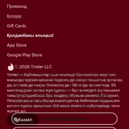
Промокод
Қолдау
Gift Cards
Қолданбаны алыңыз!
App Store
Google Play Store
© 2026 Tinder LLC
Біз сіздің құпиялылығыңызды сақтаймыз. Біз және біздің
Tinder — байланыстар шын мәнінде басталатын жер: сен
серіктестеріміз трекерлерді пайдаланып, веб-сайттың
маңызды қарым-қатынас іздесең де, жеңіл таныстық қаласаң
аудиториясын есептейді және сіздерге ұсыныстар
да, әлі өзің де нақты білмесең де. 190 елде қолжетімді, 55
көрсетіп, Tinder операцияларын жақсартады.
Біз
миллиардтан астам жұп құрған — бұл әлемдегі ең танымал
пайдаланатын cookie файлдары және провайдерлері
танысу қолданбасы. Қос кездесу, Музыка режимі, Төлқұжат,
туралы қосымша ақпарат.
Параметрлер бөлімінде кез
Үйлесім және тағы басқа мүмкіндіктер байланыстардың кез
келген уақытта келісімнен бас тартуыңызға болады.
келген түріне арналған. iOS және Android жүйелерінде тегін
жүктеп ал.
Қабылдаймын
Kazakh