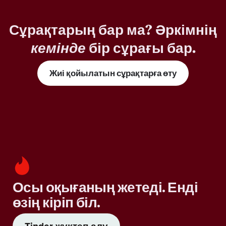
Сұрақтарың бар ма? Әркімнің
кемінде
бір сұрағы бар.
Жиі қойылатын сұрақтарға өту
Осы оқығаның жетеді. Енді
өзің кіріп біл.