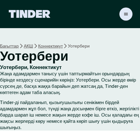
T
i
n
d
e
Бағыттар
АҚШ
Коннектикут
Уотербери
r
Уотербери
H
o
m
Уотербери, Коннектикут
e
Жаңа адамдармен танысу үшін таптырмайтын орындардың
бірінде кездесу сценарийін көріңіз: Уотербери. Осы жерде өмір
сүрсең де, басқа жаққа барайын деп жатсаң да, Tinder-ден
көптеген адам таба аласың.
Tinder-ді пайдаланып, қызығушылығы сенікімен бірдей
адамдармен жұп бол, түнді жаңа досыңмен бірге өткіз, жергілікті
барда шарап іш немесе жақын жерде кофе іш. Осы қаладағы ең
жақсы жерлерді көру немесе қайта көріп шығу үшін қыдыруға
шығыңыз.