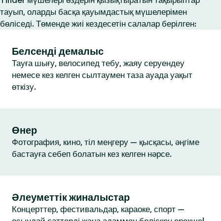
Tinder мүшелері өздерін қызықтыратын тақырыптар
тауып, оларды басқа қауымдастық мүшелерімен
бөліседі. Төменде жиі кездесетін салалар берілген:
Белсенді демалыс
Тауға шығу, велосипед тебу, жаяу серуендеу
немесе кез келген сылтаумен таза ауада уақыт
өткізу.
Өнер
Фотография, кино, тіл меңгеру — қысқасы, әңгіме
бастауға себеп болатын кез келген нәрсе.
Әлеуметтік жиналыстар
Концерттер, фестивальдар, караоке, спорт —