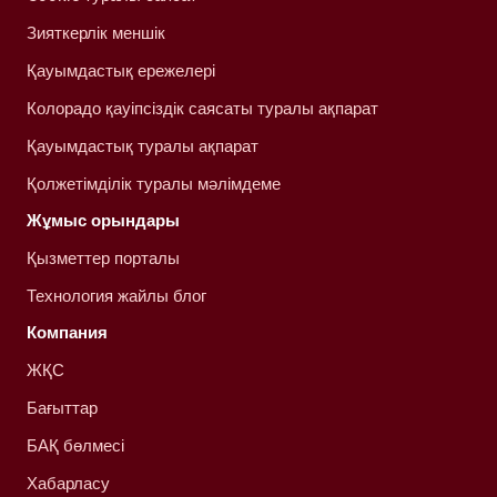
Зияткерлік меншік
Қауымдастық ережелері
Колорадо қауіпсіздік саясаты туралы ақпарат
Қауымдастық туралы ақпарат
Қолжетімділік туралы мәлімдеме
Жұмыс орындары
Қызметтер порталы
Технология жайлы блог
Компания
ЖҚС
Бағыттар
БАҚ бөлмесі
Хабарласу