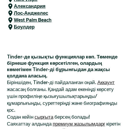
Александрия
Лос-Анджелес
West Palm Beach
Боулдер
Tinder-де қызықты функциялар көп. Төменде
бірнеше функция көрсетілген, олардың
көмегімен Tinder-ді бұрынғыдан да жақсы
қолдана аласың.
Біріншіден, Tinder-ді пайдаланған оңай.
Аккаунт
жасасаң болғаны. Қандай адам екеніңді көрсету
үшін профиліңе қызығушылықтарыңды/
құмарлығыңды, суреттеріңді және биографияңды
қос.
Содан кейін
сырғыта
берсең болады!
Саяхаттау алдында
премиум жазылымдарғ
кіретін