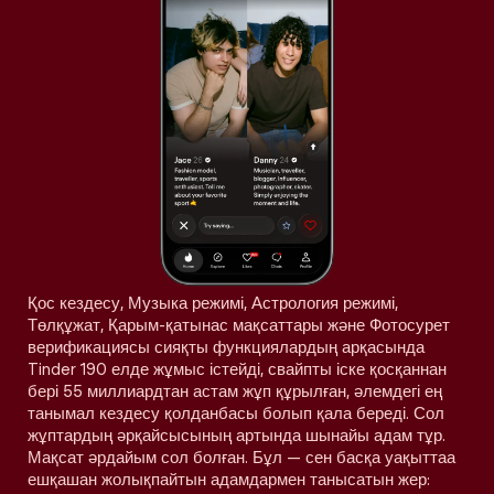
Қос кездесу, Музыка режимі, Астрология режимі,
Төлқұжат, Қарым-қатынас мақсаттары және Фотосурет
верификациясы сияқты функциялардың арқасында
Tinder 190 елде жұмыс істейді, свайпты іске қосқаннан
бері 55 миллиардтан астам жұп құрылған, әлемдегі ең
танымал кездесу қолданбасы болып қала береді. Сол
жұптардың әрқайсысының артында шынайы адам тұр.
Мақсат әрдайым сол болған. Бұл — сен басқа уақыттаа
ешқашан жолықпайтын адамдармен танысатын жер: