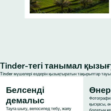
Tinder-тегі танымал қыз
Tinder мүшелері өздерін қызықтыратын тақырыптар тауып
Белсенді
Өнер
демалыс
Фотография
қысқасы, ә
Тауға шығу, велосипед тебу, жаяу
болатын ке