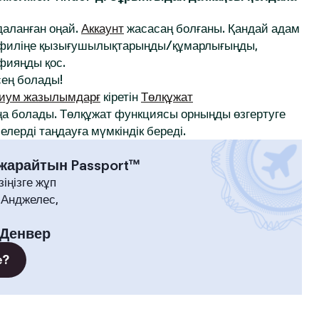
йдаланған оңай.
Аккаунт
жасасаң болғаны. Қандай адам
профиліңе қызығушылықтарыңды/құмарлығыңды,
афияңды қос.
ең болады!
иум жазылымдарғ
кіретін
Төлқұжат
а болады. Төлқұжат функциясы орныңды өзгертуге
лерді таңдауға мүмкіндік береді.
 жарайтын Passport™
зіңізге жұп
-Анджелес,
Денвер
е?