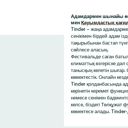
Адамдармен шынайы өм
мен
Қауымдастық қағи
Tinder – жаңа адамдарм
сенікімен бірдей адам із
тақырыбынан бастап түнг
сөйлесе аласың.
Фестивальде саған батыл
климаттық өзгеріске дәл
танысқың келетін шығар.
көмектестік. Онлайн кез
Tinder қолданбасында ад
көрінетін керемет функци
немесе сенімен бадминтон
келсе, біздегі Төлқұжат 
көмектесе алады. Tinder-