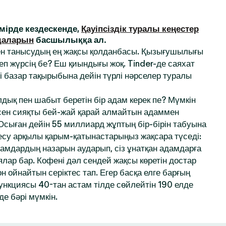
ірде кездескенде,
Қауіпсіздік туралы кеңестер
даларын
басшылыққа ал.
ен танысудың ең жақсы қолданбасы. Қызығушылығы
деп жүрсің бе? Еш қиындығы жоқ. Tinder-де саяхат
і базар тақырыбына дейін түрлі нәрселер туралы
дық пен шабыт беретін бір адам керек пе? Мүмкін
 сен сияқты бей-жай қарай алмайтын адаммен
 Осыған дейін 55 миллиард жұптың бір-бірін табуына
десу арқылы қарым-қатынастарыңыз жақсара түседі:
амдардың назарын аударып, сіз ұнатқан адамдарға
ялар бар. Кофені дәл сендей жақсы көретін достар
 ойнайтын серіктес тап. Егер басқа елге барғың
функциясы 40-тан астам тілде сөйлейтін 190 елде
де бәрі мүмкін.