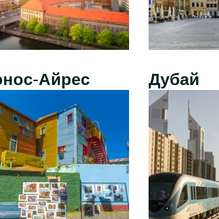
энос-Айрес
Дубай