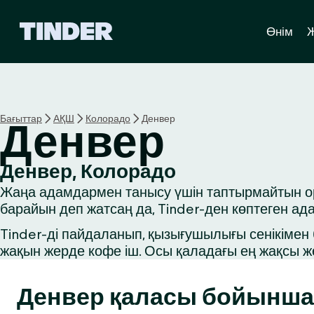
T
Өнім
i
n
d
e
r
H
Бағыттар
АҚШ
Колорадо
Денвер
Денвер
o
m
e
Денвер, Колорадо
Жаңа адамдармен танысу үшін таптырмайтын орын
барайын деп жатсаң да, Tinder-ден көптеген ад
Tinder-ді пайдаланып, қызығушылығы сенікімен б
жақын жерде кофе іш. Осы қаладағы ең жақсы ж
Денвер қаласы бойынша