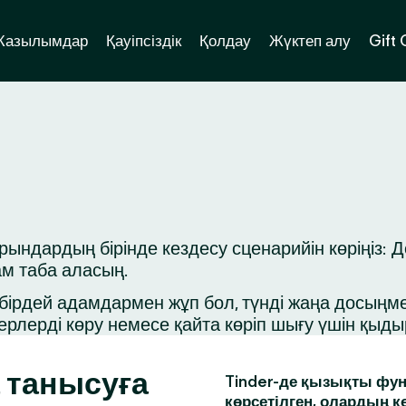
Жазылымдар
Қауіпсіздік
Қолдау
Жүктеп алу
Gift
дардың бірінде кездесу сценарийін көріңіз: Де
ам таба аласың.
ірдей адамдармен жұп бол, түнді жаңа досыңмен 
ерлерді көру немесе қайта көріп шығу үшін қыд
 танысуға
Tinder-де қызықты фун
көрсетілген, олардың к