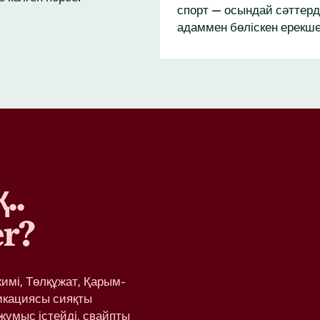
спорт — осындай сәттерд
адаммен бөліскен ерекше
..
r?
жимі, Төлқұжат, Қарым-
икациясы сияқты
жұмыс істейді, свайпты