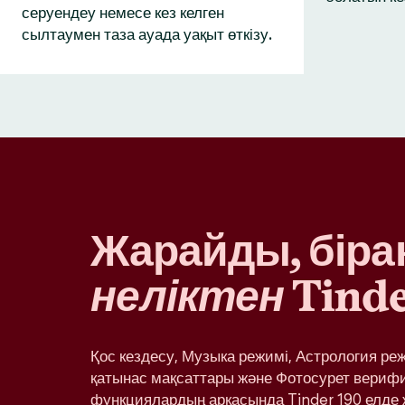
серуендеу немесе кез келген
сылтаумен таза ауада уақыт өткізу.
Жарайды, бірақ
неліктен
Tinde
Қос кездесу, Музыка режимі, Астрология ре
қатынас мақсаттары және Фотосурет вериф
функциялардың арқасында Tinder 190 елде 