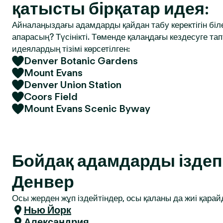
қатысты бірқатар идея:
Айналаңыздағы адамдарды қайдан табу керектігін біле
апарасың? Түсінікті. Төменде қалаңдағы кездесуге т
идеялардың тізімі көрсетілген:
Denver Botanic Gardens
Mount Evans
Denver Union Station
Coors Field
Mount Evans Scenic Byway
Бойдақ адамдарды іздеп 
Денвер
Осы жерден жұп іздейтіндер, осы қаланы да жиі қарай
Нью Йорк
Александрия