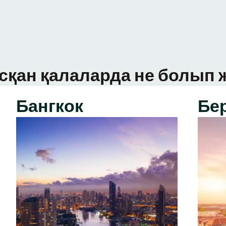
сқан қалаларда не болып ж
Бангкок
Бе