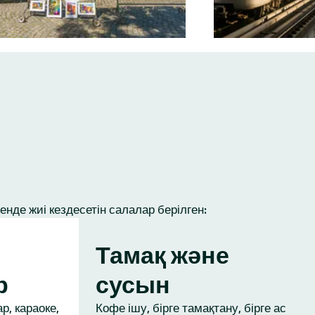
нде жиі кездесетін салалар берілген:
Тамақ және
р
сусын
р, караоке,
Кофе ішу, бірге тамақтану, бірге ас