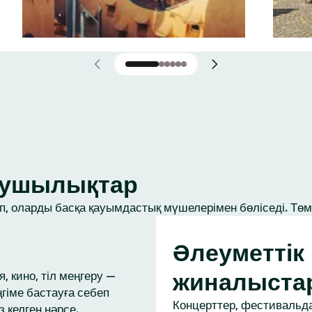
ығушылықтар
, оларды басқа қауымдастық мүшелерімен бөліседі. Төме
Әлеуметтік
жиналыста
, кино, тіл меңгеру —
ңгіме бастауға себеп
Концерттер, фестивальда
з келген нәрсе.