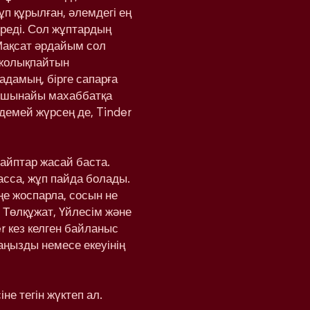
ұп құрылған, әлемдегі ең
реді. Сол жұптардың
Мақсат әрдайым сол
 жолықпайтын
адамың, бірге сапарға
а шынайы махаббатқа
здемей жүрсең де, Tinder
вайптар жасай баста.
басса, жұп пайда болады.
еңе жоспарла, сосын не
 Төлқұжат, Үйлесім және
r кез келген байланыс
аңызды немесе екеуінің
не тегін жүктеп ал.