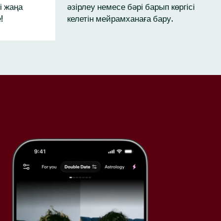
і жаңа
әзірлеу немесе бәрі барып көргісі
!
келетін мейрамханаға бару.