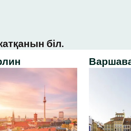
атқанын біл.
рлин
Варшав