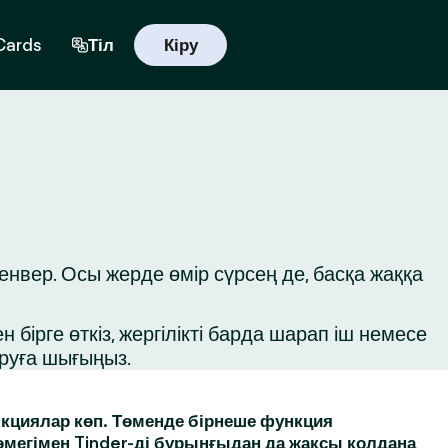
 Cards
Тіл
Кіру
нвер. Осы жерде өмір сүрсең де, басқа жаққа
бірге өткіз, жергілікті барда шарап іш немесе
ыруға шығыңыз.
кциялар көп. Төменде бірнеше функция
өмегімен Tinder-ді бұрынғыдан да жақсы қолдана