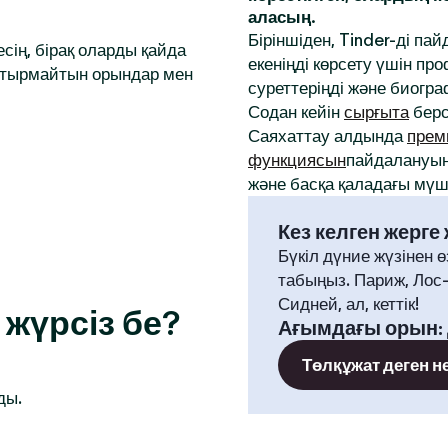
аласың.
Біріншіден, Tinder-ді па
сің, бірақ оларды қайда
екеніңді көрсету үшін 
аптырмайтын орындар мен
суреттеріңді және биогр
Содан кейін
сырғыта
берс
Саяхаттау алдында
прем
функциясын
пайдалануың
және басқа қаладағы мүше
Кез келген жерге
Бүкіл дүние жүзінен ө
табыңыз. Париж, Лос
Сидней, ал, кеттік!
жүрсіз бе?
Ағымдағы орын
:
Төлқұжат деген н
ды.