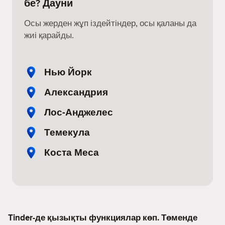
бе? Дауни
Осы жерден жұп іздейтіндер, осы қаланы да
жиі қарайды.
Нью Йорк
Александрия
Лос-Анджелес
Темекула
Коста Меса
Tinder-де қызықты функциялар көп. Төменде