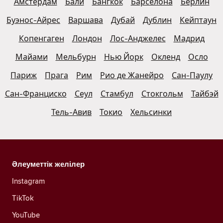
Амстердам
Бали
Бангкок
Барселона
Берлин
Буэнос-Айрес
Варшава
Дубай
Дублин
Кейптаун
Копенгаген
Лондон
Лос-Анджелес
Мадрид
Майами
Мельбурн
Нью Йорк
Окленд
Осло
Париж
Прага
Рим
Рио де Жанейро
Сан-Паулу
Сан-Франциско
Сеул
Стамбул
Стокгольм
Тайбэй
Тель-Авив
Токио
Хельсинки
Әлеуметтік желілер
Instagram
TikTok
YouTube