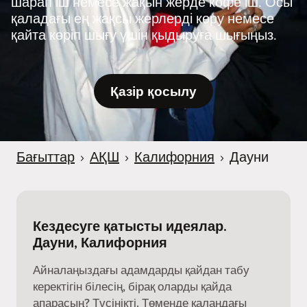
шарап іш немесе жақын жерде кофе іш. Осы
қаладағы ең жақсы жерлерді көру немесе
қайта көріп шығу үшін қыдыруға шығыңыз.
Қазір қосылу
Бағыттар
›
АҚШ
›
Калифорния
›
Дауни
Кездесуге қатысты идеялар.
Дауни, Калифорния
Айналаңыздағы адамдарды қайдан табу
керектігін білесің, бірақ оларды қайда
апарасың? Түсінікті. Төменде қалаңдағы