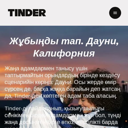
T
i
n
d
e
Жұбыңды тап. Дауни,
r
H
Калифорния
o
m
e
Жаңа адамдармен танысу үшін
таптырмайтын орындардың бірінде кездесу
сценарийін көріңіз: Дауни. Осы жерде өмір
сүрсең де, басқа жаққа барайын деп жатсаң
да, Tinder-ден көптеген адам таба аласың.
Tinder-ді пайдаланып, қызығушылығы
сенікімен бірдей адамдармен жұп бол, түнді
жаңа досыңмен бірге өткіз, жергілікті барда