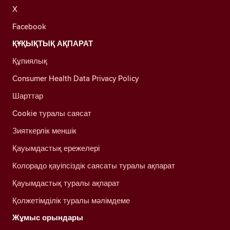
X
Facebook
ҚҰҚЫҚТЫҚ АҚПАРАТ
Құпиялық
Consumer Health Data Privacy Policy
Шарттар
Cookie туралы саясат
Зияткерлік меншік
Қауымдастық ережелері
Колорадо қауіпсіздік саясаты туралы ақпарат
Қауымдастық туралы ақпарат
Қолжетімділік туралы мәлімдеме
Жұмыс орындары