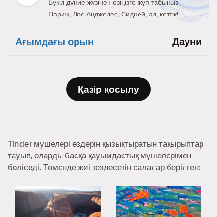
Бүкіл дүние жүзінен өзіңізге жұп табыңыз.
Париж, Лос-Анджелес, Сидней, ал, кеттік!
Ағымдағы орын
Дауни
Қазір қосылу
Tinder мүшелері өздерін қызықтыратын тақырыптар
тауып, оларды басқа қауымдастық мүшелерімен
бөліседі. Төменде жиі кездесетін салалар берілген: