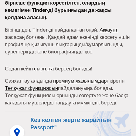
бірнеше функция көрсетілген, олардың
көмегімен Tinder-ді бұрынғыдан да жақсы
қолдана аласың.
Біріншіден, Tinder-ді пайдаланған оңай.
Аккаунт
жасасаң болғаны. Қандай адам екеніңді көрсету үшін
профиліңе қызығушылықтарыңды/құмарлығыңды,
суреттеріңді және биографияңды қос.
Содан кейін
сырғыта
берсең болады!
Саяхаттау алдында
премиум жазылымдарғ
кіретін
Төлқұжат функциясын
пайдалануыңа болады.
Төлқұжат функциясы орныңды өзгертуге және басқа
қаладағы мүшелерді таңдауға мүмкіндік береді.
Кез келген жерге жарайтын
Passport™