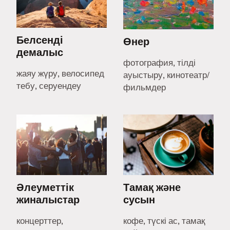
Белсенді
Өнер
демалыс
фотография, тілді
жаяу жүру, велосипед
ауыстыру, кинотеатр/
тебу, серуендеу
фильмдер
Әлеуметтік
Тамақ және
жиналыстар
сусын
концерттер,
кофе, түскі ас, тамақ