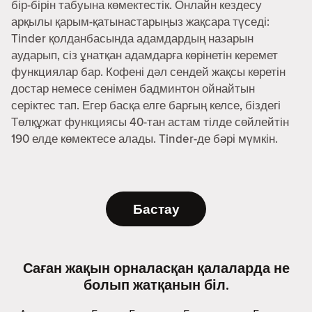
бір-бірін табуына көмектестік. Онлайн кездесу
арқылы қарым-қатынастарыңыз жақсара түседі:
Tinder қолданбасында адамдардың назарын
аударып, сіз ұнатқан адамдарға көрінетін керемет
функциялар бар. Кофені дәл сендей жақсы көретін
достар немесе сенімен бадминтон ойнайтын
серіктес тап. Егер басқа елге барғың келсе, біздегі
Төлқұжат функциясы 40-тан астам тілде сөйлейтін
190 елде көмектесе алады. Tinder-де бәрі мүмкін.
Бастау
Саған жақын орналасқан қалаларда не
болып жатқанын біл.