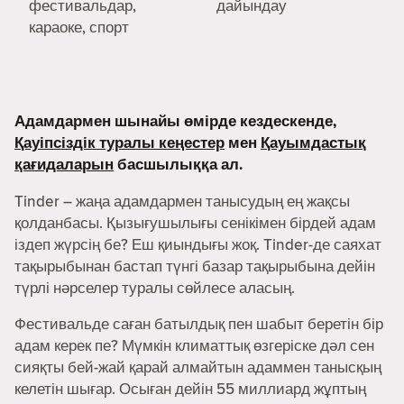
фестивальдар,
дайындау
караоке, спорт
Адамдармен шынайы өмірде кездескенде,
Қауіпсіздік туралы кеңестер
мен
Қауымдастық
қағидаларын
басшылыққа ал.
Tinder – жаңа адамдармен танысудың ең жақсы
қолданбасы. Қызығушылығы сенікімен бірдей адам
іздеп жүрсің бе? Еш қиындығы жоқ. Tinder-де саяхат
тақырыбынан бастап түнгі базар тақырыбына дейін
түрлі нәрселер туралы сөйлесе аласың.
Фестивальде саған батылдық пен шабыт беретін бір
адам керек пе? Мүмкін климаттық өзгеріске дәл сен
сияқты бей-жай қарай алмайтын адаммен танысқың
келетін шығар. Осыған дейін 55 миллиард жұптың