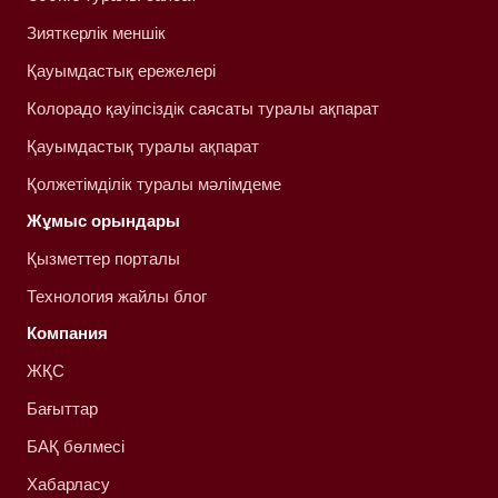
Зияткерлік меншік
Қауымдастық ережелері
Колорадо қауіпсіздік саясаты туралы ақпарат
Қауымдастық туралы ақпарат
Қолжетімділік туралы мәлімдеме
Жұмыс орындары
Қызметтер порталы
Технология жайлы блог
Компания
ЖҚС
Бағыттар
БАҚ бөлмесі
Хабарласу