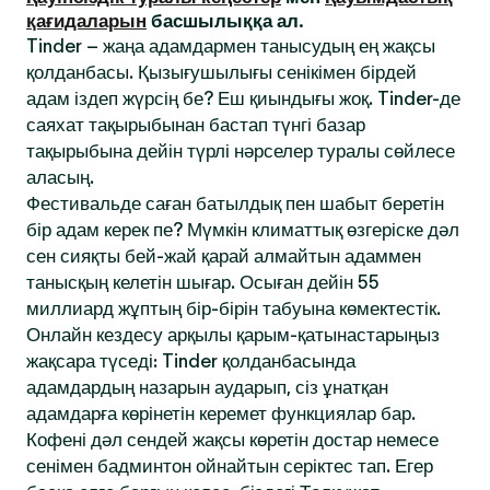
қағидаларын
басшылыққа ал.
Tinder – жаңа адамдармен танысудың ең жақсы
қолданбасы. Қызығушылығы сенікімен бірдей
адам іздеп жүрсің бе? Еш қиындығы жоқ. Tinder-де
саяхат тақырыбынан бастап түнгі базар
тақырыбына дейін түрлі нәрселер туралы сөйлесе
аласың.
Фестивальде саған батылдық пен шабыт беретін
бір адам керек пе? Мүмкін климаттық өзгеріске дәл
сен сияқты бей-жай қарай алмайтын адаммен
танысқың келетін шығар. Осыған дейін 55
миллиард жұптың бір-бірін табуына көмектестік.
Онлайн кездесу арқылы қарым-қатынастарыңыз
жақсара түседі: Tinder қолданбасында
адамдардың назарын аударып, сіз ұнатқан
адамдарға көрінетін керемет функциялар бар.
Кофені дәл сендей жақсы көретін достар немесе
сенімен бадминтон ойнайтын серіктес тап. Егер