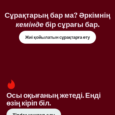
Сұрақтарың бар ма? Әркімнің
кемінде
бір сұрағы бар.
Жиі қойылатын сұрақтарға өту
Осы оқығаның жетеді. Енді
өзің кіріп біл.