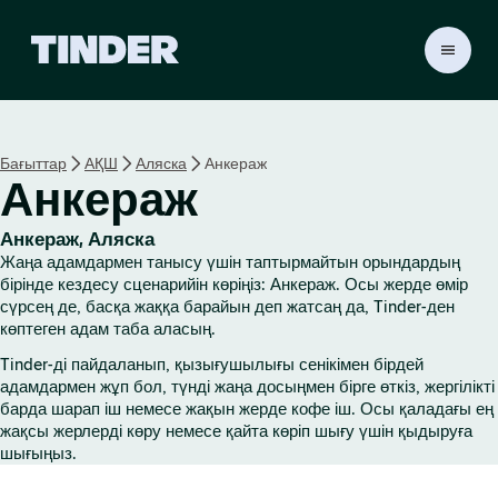
T
i
n
d
e
Бағыттар
АҚШ
Аляска
Анкераж
r
Анкераж
H
o
m
Анкераж, Аляска
e
Жаңа адамдармен танысу үшін таптырмайтын орындардың
бірінде кездесу сценарийін көріңіз: Анкераж. Осы жерде өмір
сүрсең де, басқа жаққа барайын деп жатсаң да, Tinder-ден
көптеген адам таба аласың.
Tinder-ді пайдаланып, қызығушылығы сенікімен бірдей
адамдармен жұп бол, түнді жаңа досыңмен бірге өткіз, жергілікті
барда шарап іш немесе жақын жерде кофе іш. Осы қаладағы ең
жақсы жерлерді көру немесе қайта көріп шығу үшін қыдыруға
шығыңыз.