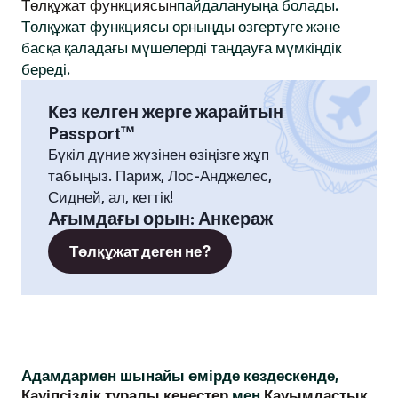
Төлқұжат функциясын
пайдалануыңа болады.
Төлқұжат функциясы орныңды өзгертуге және
басқа қаладағы мүшелерді таңдауға мүмкіндік
береді.
Кез келген жерге жарайтын
Passport™
Бүкіл дүние жүзінен өзіңізге жұп
табыңыз. Париж, Лос-Анджелес,
Сидней, ал, кеттік!
Ағымдағы орын
:
Анкераж
Төлқұжат деген не?
Адамдармен шынайы өмірде кездескенде,
Қауіпсіздік туралы кеңестер
мен
Қауымдастық