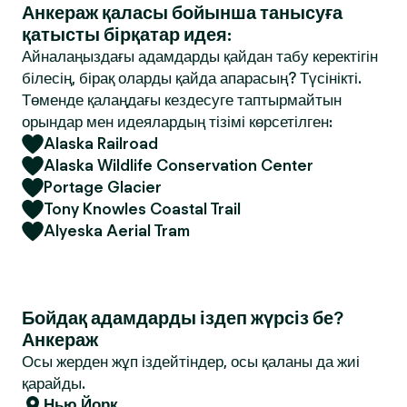
Анкераж қаласы бойынша танысуға
қатысты бірқатар идея:
Айналаңыздағы адамдарды қайдан табу керектігін
білесің, бірақ оларды қайда апарасың? Түсінікті.
Төменде қалаңдағы кездесуге таптырмайтын
орындар мен идеялардың тізімі көрсетілген:
Alaska Railroad
Alaska Wildlife Conservation Center
Portage Glacier
Tony Knowles Coastal Trail
Alyeska Aerial Tram
Бойдақ адамдарды іздеп жүрсіз бе?
Анкераж
Осы жерден жұп іздейтіндер, осы қаланы да жиі
қарайды.
Нью Йорк