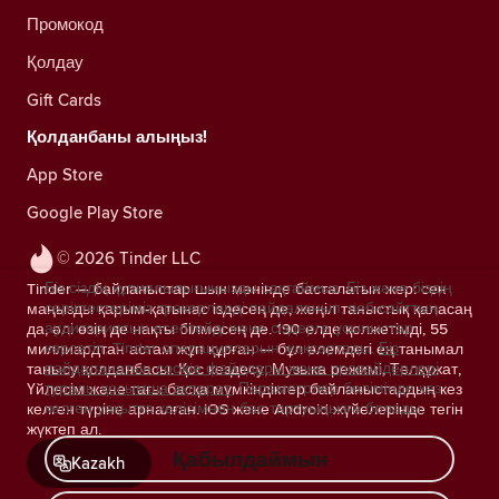
Промокод
Қолдау
Gift Cards
Қолданбаны алыңыз!
App Store
Google Play Store
© 2026 Tinder LLC
Біз сіздің құпиялылығыңызды сақтаймыз. Біз және біздің
Tinder — байланыстар шын мәнінде басталатын жер: сен
серіктестеріміз трекерлерді пайдаланып, веб-сайттың
маңызды қарым-қатынас іздесең де, жеңіл таныстық қаласаң
аудиториясын есептейді және сіздерге ұсыныстар
да, әлі өзің де нақты білмесең де. 190 елде қолжетімді, 55
көрсетіп, Tinder операцияларын жақсартады.
Біз
миллиардтан астам жұп құрған — бұл әлемдегі ең танымал
пайдаланатын cookie файлдары және провайдерлері
танысу қолданбасы. Қос кездесу, Музыка режимі, Төлқұжат,
туралы қосымша ақпарат.
Параметрлер бөлімінде кез
Үйлесім және тағы басқа мүмкіндіктер байланыстардың кез
келген уақытта келісімнен бас тартуыңызға болады.
келген түріне арналған. iOS және Android жүйелерінде тегін
жүктеп ал.
Қабылдаймын
Kazakh