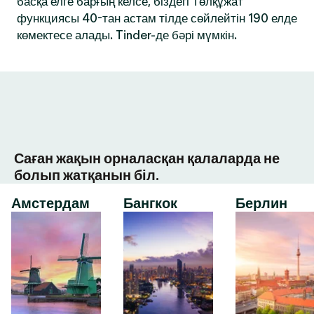
басқа елге барғың келсе, біздегі Төлқұжат
функциясы 40-тан астам тілде сөйлейтін 190 елде
көмектесе алады. Tinder-де бәрі мүмкін.
Саған жақын орналасқан қалаларда не
болып жатқанын біл.
Амстердам
Бангкок
Берлин