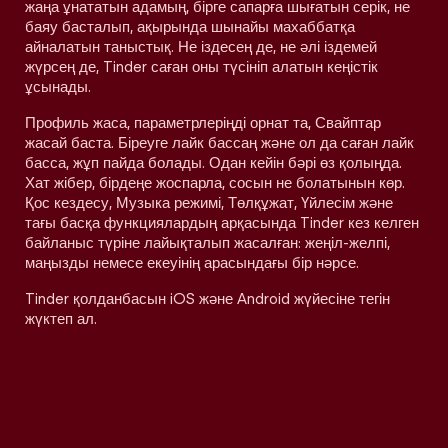
жаңа ұнататын адамың, бірге сапарға шығатын серік, не
баяу басталып, ақырында шынайы махаббатқа
айналатын таныстық. Не іздесең де, не әлі іздемей
жүрсең де, Tinder саған оны түсініп алатын кеңістік
ұсынады.
Профиль жаса, параметрлеріңді орнат та, Свайптар
жасай баста. Біреуге лайк бассаң және ол да саған лайк
басса, жұп пайда болады. Одан кейін бәрі өз қолыңда.
Хат жібер, бірдеңе жоспарла, сосын не болатынын көр.
Қос кездесу, Музыка режимі, Төлқұжат, Үйлесім және
тағы басқа функциялардың арқасында Tinder кез келген
байланыс түріне лайықталып жасалған: жеңіл-желпі,
маңызды немесе екеуінің арасындағы бір нәрсе.
Tinder қолданбасын iOS және Android жүйесіне тегін
жүктеп ал.