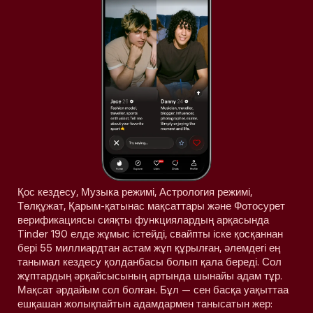
Қос кездесу, Музыка режимі, Астрология режимі,
Төлқұжат, Қарым-қатынас мақсаттары және Фотосурет
верификациясы сияқты функциялардың арқасында
Tinder 190 елде жұмыс істейді, свайпты іске қосқаннан
бері 55 миллиардтан астам жұп құрылған, әлемдегі ең
танымал кездесу қолданбасы болып қала береді. Сол
жұптардың әрқайсысының артында шынайы адам тұр.
Мақсат әрдайым сол болған. Бұл — сен басқа уақыттаа
ешқашан жолықпайтын адамдармен танысатын жер: