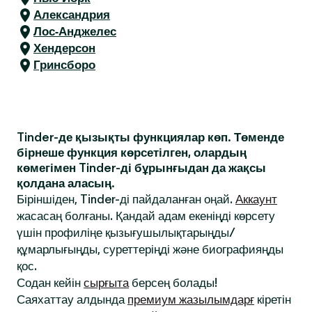
Александрия
Лос-Анджелес
Хендерсон
Гринсборо
Tinder-де қызықты функциялар көп. Төменде
бірнеше функция көрсетілген, олардың
көмегімен Tinder-ді бұрынғыдан да жақсы
қолдана аласың.
Біріншіден, Tinder-ді пайдаланған оңай.
Аккаунт
жасасаң болғаны. Қандай адам екеніңді көрсету
үшін профиліңе қызығушылықтарыңды/
құмарлығыңды, суреттеріңді және биографияңды
қос.
Содан кейін
сырғыта
берсең болады!
Саяхаттау алдында
премиум жазылымдарғ
кіретін