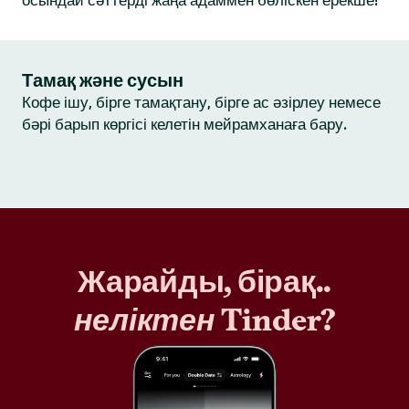
осындай сәттерді жаңа адаммен бөліскен ерекше!
Тамақ және сусын
Кофе ішу, бірге тамақтану, бірге ас әзірлеу немесе
бәрі барып көргісі келетін мейрамханаға бару.
Жарайды, бірақ..
неліктен
Tinder?