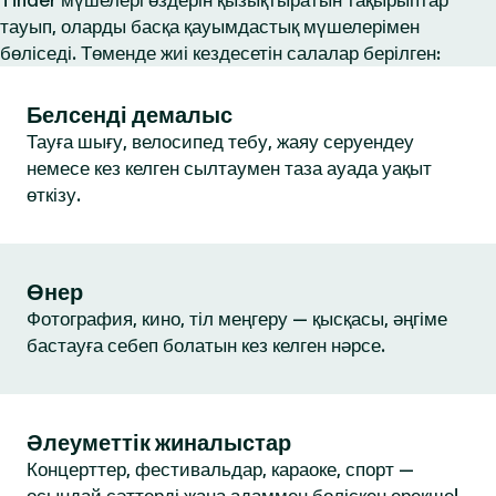
Tinder мүшелері өздерін қызықтыратын тақырыптар
тауып, оларды басқа қауымдастық мүшелерімен
бөліседі. Төменде жиі кездесетін салалар берілген:
Белсенді демалыс
Тауға шығу, велосипед тебу, жаяу серуендеу
немесе кез келген сылтаумен таза ауада уақыт
өткізу.
Өнер
Фотография, кино, тіл меңгеру — қысқасы, әңгіме
бастауға себеп болатын кез келген нәрсе.
Әлеуметтік жиналыстар
Концерттер, фестивальдар, караоке, спорт —