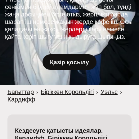
сенікімен бірдей адамдармен жұп бол, түнді
жаңа досыңмен бірге өткіз, жергілікті барда
шарап іш немесе жақын жерде кофе іш. Осы
қаладағы ең жақсы жерлерді көру немесе
қайта көріп шығу үшін қыдыруға шығыңыз.
Қазір қосылу
Бағыттар
›
Біріккен Корольдігі
›
Уэльс
›
Кардифф
Кездесуге қатысты идеялар.
Кардифф, Біріккен Корольдігі