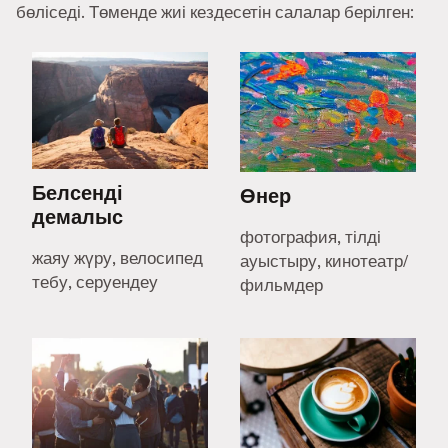
бөліседі. Төменде жиі кездесетін салалар берілген:
Белсенді
Өнер
демалыс
фотография, тілді
жаяу жүру, велосипед
ауыстыру, кинотеатр/
тебу, серуендеу
фильмдер