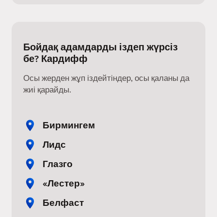
Бойдақ адамдарды іздеп жүрсіз
бе? Кардифф
Осы жерден жұп іздейтіндер, осы қаланы да
жиі қарайды.
Бирмингем
Лидс
Глазго
«Лестер»
Белфаст