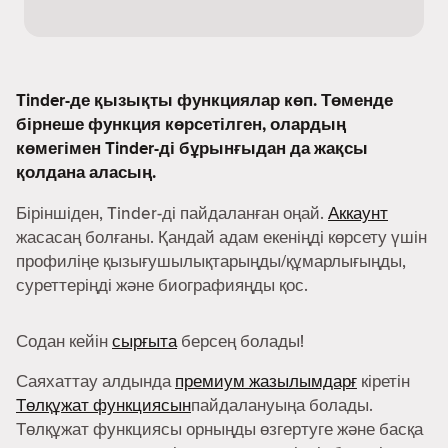
Tinder-де қызықты функциялар көп. Төменде
бірнеше функция көрсетілген, олардың
көмегімен Tinder-ді бұрынғыдан да жақсы
қолдана аласың.
Біріншіден, Tinder-ді пайдаланған оңай.
Аккаунт
жасасаң болғаны. Қандай адам екеніңді көрсету үшін
профиліңе қызығушылықтарыңды/құмарлығыңды,
суреттеріңді және биографияңды қос.
Содан кейін
сырғыта
берсең болады!
Саяхаттау алдында
премиум жазылымдарғ
кіретін
Төлқұжат функциясын
пайдалануыңа болады.
Төлқұжат функциясы орныңды өзгертуге және басқа