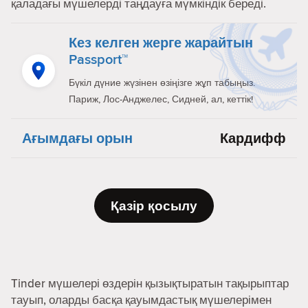
қаладағы мүшелерді таңдауға мүмкіндік береді.
Кез келген жерге жарайтын
Passport™
Бүкіл дүние жүзінен өзіңізге жұп табыңыз.
Париж, Лос-Анджелес, Сидней, ал, кеттік!
Ағымдағы орын
Кардифф
Қазір қосылу
Tinder мүшелері өздерін қызықтыратын тақырыптар
тауып, оларды басқа қауымдастық мүшелерімен