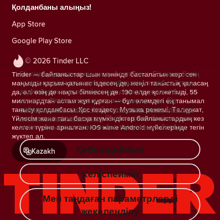
Қолданбаны алыңыз!
App Store
Google Play Store
© 2026 Tinder LLC
Біз сіздің құпиялылығыңызды сақтаймыз. Біз және біздің
Tinder — байланыстар шын мәнінде басталатын жер: сен
серіктестеріміз трекерлерді пайдаланып, веб-сайттың
маңызды қарым-қатынас іздесең де, жеңіл таныстық қаласаң
аудиториясын есептейді және сіздерге ұсыныстар
да, әлі өзің де нақты білмесең де. 190 елде қолжетімді, 55
көрсетіп, Tinder операцияларын жақсартады.
Біз
миллиардтан астам жұп құрған — бұл әлемдегі ең танымал
пайдаланатын cookie файлдары және провайдерлері
танысу қолданбасы. Қос кездесу, Музыка режимі, Төлқұжат,
туралы қосымша ақпарат.
Параметрлер бөлімінде кез
Үйлесім және тағы басқа мүмкіндіктер байланыстардың кез
келген уақытта келісімнен бас тартуыңызға болады.
келген түріне арналған. iOS және Android жүйелерінде тегін
жүктеп ал.
Қабылдаймын
Kazakh
Келіспеймін
Мен таңдаған параметрлерді
жекелендіру