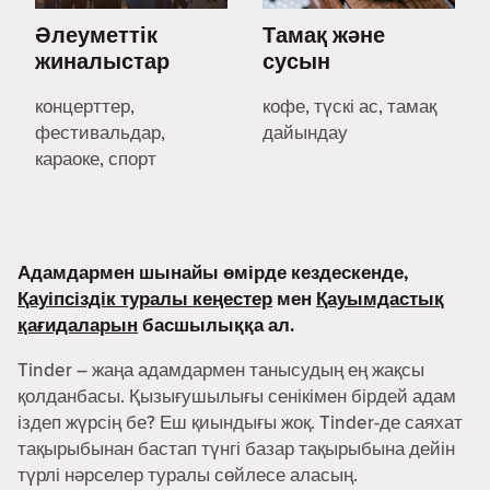
Әлеуметтік
Тамақ және
жиналыстар
сусын
концерттер,
кофе, түскі ас, тамақ
фестивальдар,
дайындау
караоке, спорт
Адамдармен шынайы өмірде кездескенде,
Қауіпсіздік туралы кеңестер
мен
Қауымдастық
қағидаларын
басшылыққа ал.
Tinder – жаңа адамдармен танысудың ең жақсы
қолданбасы. Қызығушылығы сенікімен бірдей адам
іздеп жүрсің бе? Еш қиындығы жоқ. Tinder-де саяхат
тақырыбынан бастап түнгі базар тақырыбына дейін
түрлі нәрселер туралы сөйлесе аласың.