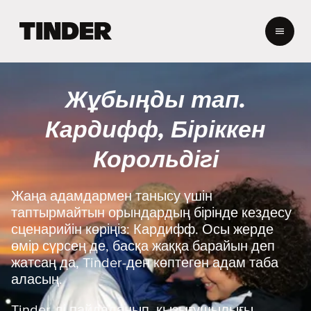
T
i
n
d
e
Жұбыңды тап.
r
H
Кардифф, Біріккен
o
m
Корольдігі
e
Жаңа адамдармен танысу үшін
таптырмайтын орындардың бірінде кездесу
сценарийін көріңіз: Кардифф. Осы жерде
өмір сүрсең де, басқа жаққа барайын деп
жатсаң да, Tinder-ден көптеген адам таба
аласың.
Tinder-ді пайдаланып, қызығушылығы