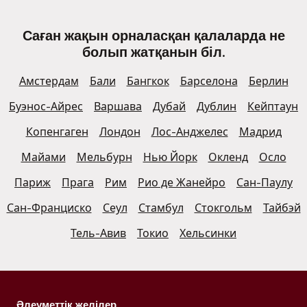
Саған жақын орналасқан қалаларда не
болып жатқанын біл.
Амстердам
Бали
Бангкок
Барселона
Берлин
Буэнос-Айрес
Варшава
Дубай
Дублин
Кейптаун
Копенгаген
Лондон
Лос-Анджелес
Мадрид
Майами
Мельбурн
Нью Йорк
Окленд
Осло
Париж
Прага
Рим
Рио де Жанейро
Сан-Паулу
Сан-Франциско
Сеул
Стамбул
Стокгольм
Тайбэй
Тель-Авив
Токио
Хельсинки
Әлеуметтік желілер