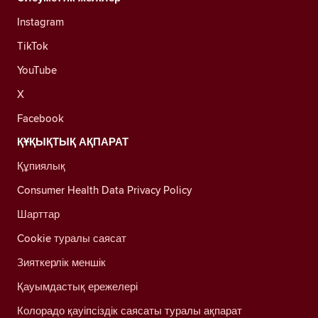
Instagram
TikTok
YouTube
X
Facebook
ҚҰҚЫҚТЫҚ АҚПАРАТ
Құпиялық
Consumer Health Data Privacy Policy
Шарттар
Cookie туралы саясат
Зияткерлік меншік
Қауымдастық ережелері
Колорадо қауіпсіздік саясаты туралы ақпарат