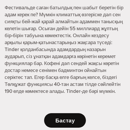
Фестивальде саған батылдық пен шабыт беретін бір
адам керек пе? Мүмкін климаттық өзгеріске дәл сен
сияқты бей-жай қарай алмайтын адаммен танысқың
келетін шығар. Осыған дейін 55 миллиард жұптың
бір-бірін табуына көмектестік. Онлайн кездесу
арқылы қарым-қатынастарыңыз жақсара түседі:
Tinder қолданбасында адамдардың назарын
аударып, сіз ұнатқан адамдарға көрінетін керемет
функциялар бар. Кофені дәл сендей жақсы көретін
достар немесе сенімен бадминтон ойнайтын
серіктес тап. Егер басқа елге барғың келсе, біздегі
Төлқұжат функциясы 40-тан астам тілде сөйлейтін
190 елде көмектесе алады. Tinder-де бәрі мүмкін.
Бастау