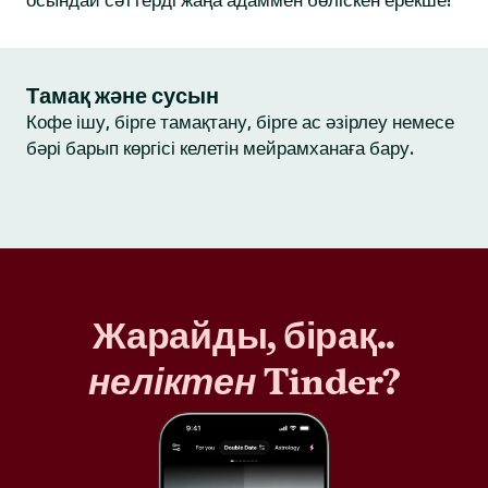
осындай сәттерді жаңа адаммен бөліскен ерекше!
Тамақ және сусын
Кофе ішу, бірге тамақтану, бірге ас әзірлеу немесе
бәрі барып көргісі келетін мейрамханаға бару.
Жарайды, бірақ..
неліктен
Tinder?