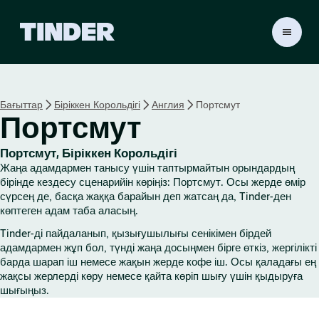
T
i
n
d
e
Бағыттар
Біріккен Корольдігі
Англия
Портсмут
r
Портсмут
H
o
m
Портсмут, Біріккен Корольдігі
e
Жаңа адамдармен танысу үшін таптырмайтын орындардың
бірінде кездесу сценарийін көріңіз: Портсмут. Осы жерде өмір
сүрсең де, басқа жаққа барайын деп жатсаң да, Tinder-ден
көптеген адам таба аласың.
Tinder-ді пайдаланып, қызығушылығы сенікімен бірдей
адамдармен жұп бол, түнді жаңа досыңмен бірге өткіз, жергілікті
барда шарап іш немесе жақын жерде кофе іш. Осы қаладағы ең
жақсы жерлерді көру немесе қайта көріп шығу үшін қыдыруға
шығыңыз.