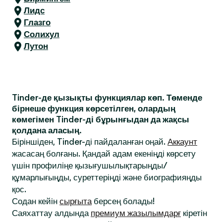
Лидс
Глазго
Солихул
Лутон
Tinder-де қызықты функциялар көп. Төменде
бірнеше функция көрсетілген, олардың
көмегімен Tinder-ді бұрынғыдан да жақсы
қолдана аласың.
Біріншіден, Tinder-ді пайдаланған оңай.
Аккаунт
жасасаң болғаны. Қандай адам екеніңді көрсету
үшін профиліңе қызығушылықтарыңды/
құмарлығыңды, суреттеріңді және биографияңды
қос.
Содан кейін
сырғыта
берсең болады!
Саяхаттау алдында
премиум жазылымдарғ
кіретін