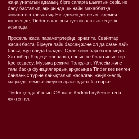
жаңа ұнататын адамың, бірге сапарға шығатын серік, не
баяу басталып, ақырында шынайы махаббатқа
айналатын таныстық. Не іздесең де, не әлі іздемей
жүрсең де, Tinder саған оны түсініп алатын кеңістік
ұсынады.
Профиль жаса, параметрлеріңді орнат та, Свайптар
жасай баста. Біреуге лайк бассаң және ол да саған лайк
басса, жұп пайда болады. Одан кейін бәрі өз қолыңда.
Хат жібер, бірдеңе жоспарла, сосын не болатынын көр.
Қос кездесу, Музыка режимі, Төлқұжат, Үйлесім және
тағы басқа функциялардың арқасында Tinder кез келген
байланыс түріне лайықталып жасалған: жеңіл-желпі,
маңызды немесе екеуінің арасындағы бір нәрсе.
Tinder қолданбасын iOS және Android жүйесіне тегін
жүктеп ал.