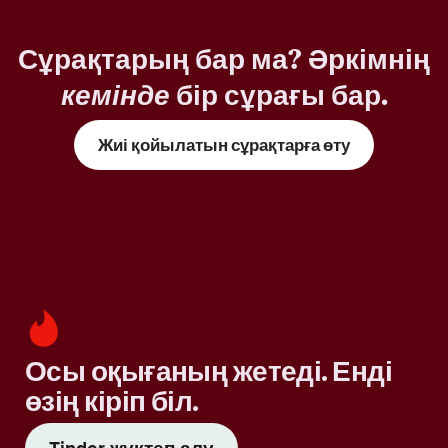
Сұрақтарың бар ма? Әркімнің
кемінде
бір сұрағы бар.
Жиі қойылатын сұрақтарға өту
Осы оқығаның жетеді. Енді
өзің кіріп біл.