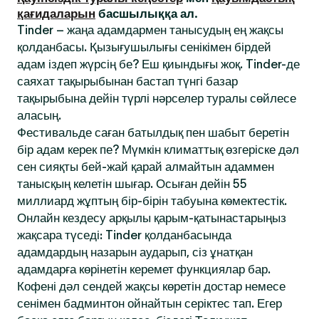
қағидаларын
басшылыққа ал.
Tinder – жаңа адамдармен танысудың ең жақсы
қолданбасы. Қызығушылығы сенікімен бірдей
адам іздеп жүрсің бе? Еш қиындығы жоқ. Tinder-де
саяхат тақырыбынан бастап түнгі базар
тақырыбына дейін түрлі нәрселер туралы сөйлесе
аласың.
Фестивальде саған батылдық пен шабыт беретін
бір адам керек пе? Мүмкін климаттық өзгеріске дәл
сен сияқты бей-жай қарай алмайтын адаммен
танысқың келетін шығар. Осыған дейін 55
миллиард жұптың бір-бірін табуына көмектестік.
Онлайн кездесу арқылы қарым-қатынастарыңыз
жақсара түседі: Tinder қолданбасында
адамдардың назарын аударып, сіз ұнатқан
адамдарға көрінетін керемет функциялар бар.
Кофені дәл сендей жақсы көретін достар немесе
сенімен бадминтон ойнайтын серіктес тап. Егер