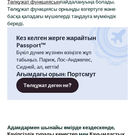
Төлқұжат функциясын
пайдалануыңа болады.
Төлқұжат функциясы орныңды өзгертуге және
басқа қаладағы мүшелерді таңдауға мүмкіндік
береді.
Кез келген жерге жарайтын
Passport™
Бүкіл дүние жүзінен өзіңізге жұп
табыңыз. Париж, Лос-Анджелес,
Сидней, ал, кеттік!
Ағымдағы орын
:
Портсмут
Төлқұжат деген не?
Адамдармен шынайы өмірде кездескенде,
Қауіпсіздік туралы кеңестер
мен
Қауымдастық