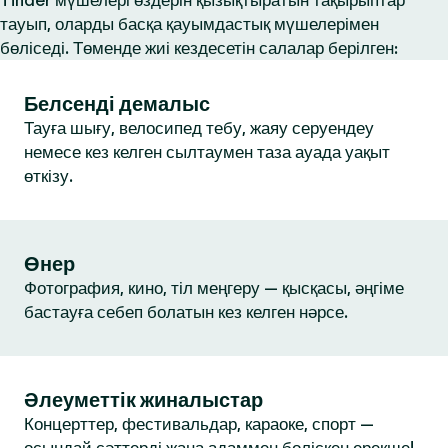
Tinder мүшелері өздерін қызықтыратын тақырыптар
тауып, оларды басқа қауымдастық мүшелерімен
бөліседі. Төменде жиі кездесетін салалар берілген:
Белсенді демалыс
Тауға шығу, велосипед тебу, жаяу серуендеу
немесе кез келген сылтаумен таза ауада уақыт
өткізу.
Өнер
Фотография, кино, тіл меңгеру — қысқасы, әңгіме
бастауға себеп болатын кез келген нәрсе.
Әлеуметтік жиналыстар
Концерттер, фестивальдар, караоке, спорт —