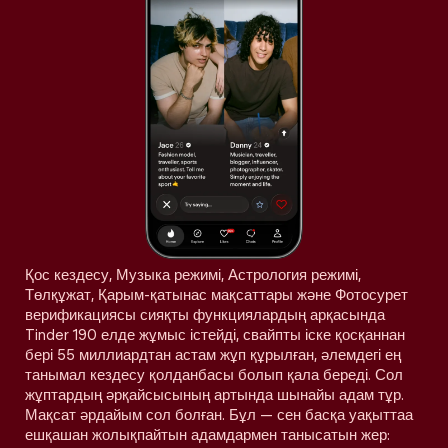
Қос кездесу, Музыка режимі, Астрология режимі,
Төлқұжат, Қарым-қатынас мақсаттары және Фотосурет
верификациясы сияқты функциялардың арқасында
Tinder 190 елде жұмыс істейді, свайпты іске қосқаннан
бері 55 миллиардтан астам жұп құрылған, әлемдегі ең
танымал кездесу қолданбасы болып қала береді. Сол
жұптардың әрқайсысының артында шынайы адам тұр.
Мақсат әрдайым сол болған. Бұл — сен басқа уақыттаа
ешқашан жолықпайтын адамдармен танысатын жер: