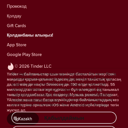
Промокод
Қолдау
Gift Cards
Қолданбаны алыңыз!
App Store
Google Play Store
© 2026 Tinder LLC
Біз сіздің құпиялылығыңызды сақтаймыз. Біз және біздің
Tinder — байланыстар шын мәнінде басталатын жер: сен
серіктестеріміз трекерлерді пайдаланып, веб-сайттың
маңызды қарым-қатынас іздесең де, жеңіл таныстық қаласаң
аудиториясын есептейді және сіздерге ұсыныстар
да, әлі өзің де нақты білмесең де. 190 елде қолжетімді, 55
көрсетіп, Tinder операцияларын жақсартады.
Біз
миллиардтан астам жұп құрған — бұл әлемдегі ең танымал
пайдаланатын cookie файлдары және провайдерлері
танысу қолданбасы. Қос кездесу, Музыка режимі, Төлқұжат,
туралы қосымша ақпарат.
Параметрлер бөлімінде кез
Үйлесім және тағы басқа мүмкіндіктер байланыстардың кез
келген уақытта келісімнен бас тартуыңызға болады.
келген түріне арналған. iOS және Android жүйелерінде тегін
жүктеп ал.
Қабылдаймын
Kazakh