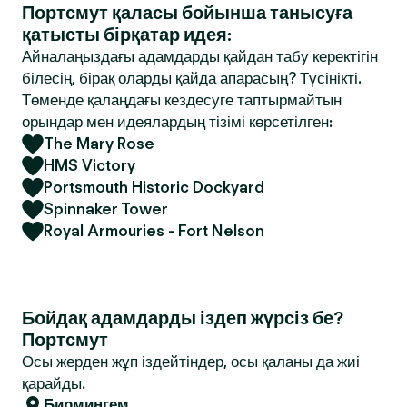
Портсмут қаласы бойынша танысуға
қатысты бірқатар идея:
Айналаңыздағы адамдарды қайдан табу керектігін
білесің, бірақ оларды қайда апарасың? Түсінікті.
Төменде қалаңдағы кездесуге таптырмайтын
орындар мен идеялардың тізімі көрсетілген:
The Mary Rose
HMS Victory
Portsmouth Historic Dockyard
Spinnaker Tower
Royal Armouries - Fort Nelson
Бойдақ адамдарды іздеп жүрсіз бе?
Портсмут
Осы жерден жұп іздейтіндер, осы қаланы да жиі
қарайды.
Бирмингем