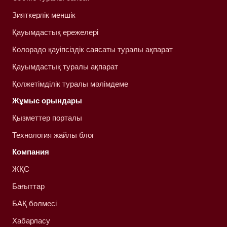
Зияткерлік меншік
Қауымдастық ережелері
Колорадо қауіпсіздік саясаты туралы ақпарат
Қауымдастық туралы ақпарат
Қолжетімділік туралы мәлімдеме
Жұмыс орындары
Қызметтер порталы
Технология жайлы блог
Компания
ЖҚС
Бағыттар
БАҚ бөлмесі
Хабарласу