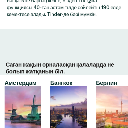
басқа елге барғың келсе, біздегі Төлқұжат
функциясы 40-тан астам тілде сөйлейтін 190 елде
көмектесе алады. Tinder-де бәрі мүмкін.
Саған жақын орналасқан қалаларда не
болып жатқанын біл.
Амстердам
Бангкок
Берлин