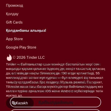
Промокод
Қолдау
Gift Cards
Қолданбаны алыңыз!
App Store
Google Play Store
© 2026 Tinder LLC
Біз сіздің құпиялылығыңызды сақтаймыз. Біз және біздің
Tinder — байланыстар шын мәнінде басталатын жер: сен
серіктестеріміз трекерлерді пайдаланып, веб-сайттың
маңызды қарым-қатынас іздесең де, жеңіл таныстық қаласаң
аудиториясын есептейді және сіздерге ұсыныстар
да, әлі өзің де нақты білмесең де. 190 елде қолжетімді, 55
көрсетіп, Tinder операцияларын жақсартады.
Біз
миллиардтан астам жұп құрған — бұл әлемдегі ең танымал
пайдаланатын cookie файлдары және провайдерлері
танысу қолданбасы. Қос кездесу, Музыка режимі, Төлқұжат,
туралы қосымша ақпарат.
Параметрлер бөлімінде кез
Үйлесім және тағы басқа мүмкіндіктер байланыстардың кез
келген уақытта келісімнен бас тартуыңызға болады.
келген түріне арналған. iOS және Android жүйелерінде тегін
жүктеп ал.
Қабылдаймын
Kazakh