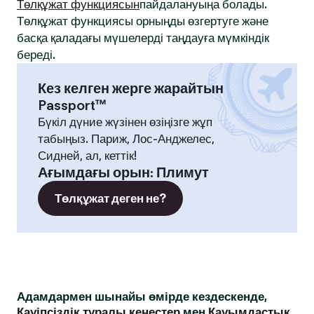
Төлқұжат функциясын
пайдалануыңа болады.
Төлқұжат функциясы орныңды өзгертуге және
басқа қаладағы мүшелерді таңдауға мүмкіндік
береді.
Кез келген жерге жарайтын
Passport™
Бүкіл дүние жүзінен өзіңізге жұп
табыңыз. Париж, Лос-Анджелес,
Сидней, ал, кеттік!
Ағымдағы орын
:
Плимут
Төлқұжат деген не?
Адамдармен шынайы өмірде кездескенде,
Қауіпсіздік туралы кеңестер
мен
Қауымдастық