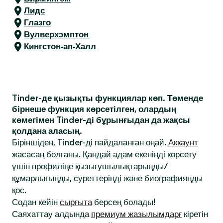
Лидс
Глазго
Вулверхэмптон
Кингстон-ап-Халл
Tinder-де қызықты функциялар көп. Төменде
бірнеше функция көрсетілген, олардың
көмегімен Tinder-ді бұрынғыдан да жақсы
қолдана аласың.
Біріншіден, Tinder-ді пайдаланған оңай.
Аккаунт
жасасаң болғаны. Қандай адам екеніңді көрсету
үшін профиліңе қызығушылықтарыңды/
құмарлығыңды, суреттеріңді және биографияңды
қос.
Содан кейін
сырғыта
берсең болады!
Саяхаттау алдында
премиум жазылымдарғ
кіретін