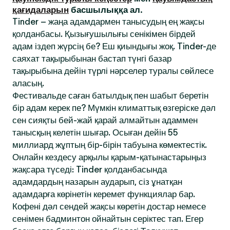
қағидаларын
басшылыққа ал.
Tinder – жаңа адамдармен танысудың ең жақсы
қолданбасы. Қызығушылығы сенікімен бірдей
адам іздеп жүрсің бе? Еш қиындығы жоқ. Tinder-де
саяхат тақырыбынан бастап түнгі базар
тақырыбына дейін түрлі нәрселер туралы сөйлесе
аласың.
Фестивальде саған батылдық пен шабыт беретін
бір адам керек пе? Мүмкін климаттық өзгеріске дәл
сен сияқты бей-жай қарай алмайтын адаммен
танысқың келетін шығар. Осыған дейін 55
миллиард жұптың бір-бірін табуына көмектестік.
Онлайн кездесу арқылы қарым-қатынастарыңыз
жақсара түседі: Tinder қолданбасында
адамдардың назарын аударып, сіз ұнатқан
адамдарға көрінетін керемет функциялар бар.
Кофені дәл сендей жақсы көретін достар немесе
сенімен бадминтон ойнайтын серіктес тап. Егер