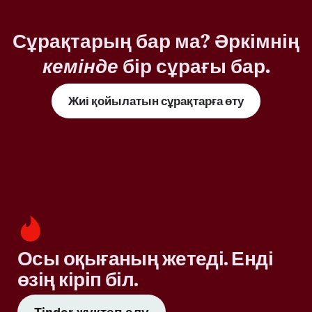
Сұрақтарың бар ма? Әркімнің
кемінде
бір сұрағы бар.
Жиі қойылатын сұрақтарға өту
Осы оқығаның жетеді. Енді
өзің кіріп біл.