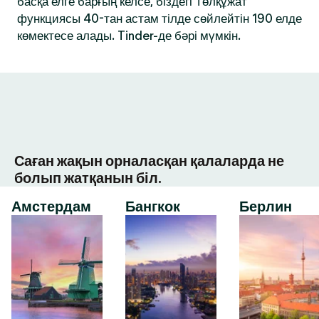
басқа елге барғың келсе, біздегі Төлқұжат
функциясы 40-тан астам тілде сөйлейтін 190 елде
көмектесе алады. Tinder-де бәрі мүмкін.
Саған жақын орналасқан қалаларда не
болып жатқанын біл.
Амстердам
Бангкок
Берлин