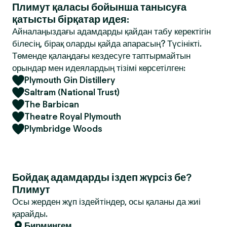
Плимут қаласы бойынша танысуға
қатысты бірқатар идея:
Айналаңыздағы адамдарды қайдан табу керектігін
білесің, бірақ оларды қайда апарасың? Түсінікті.
Төменде қалаңдағы кездесуге таптырмайтын
орындар мен идеялардың тізімі көрсетілген:
Plymouth Gin Distillery
Saltram (National Trust)
The Barbican
Theatre Royal Plymouth
Plymbridge Woods
Бойдақ адамдарды іздеп жүрсіз бе?
Плимут
Осы жерден жұп іздейтіндер, осы қаланы да жиі
қарайды.
Бирмингем