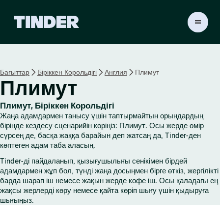
T
i
n
d
e
Бағыттар
Біріккен Корольдігі
Англия
Плимут
r
Плимут
H
o
m
Плимут, Біріккен Корольдігі
e
Жаңа адамдармен танысу үшін таптырмайтын орындардың
бірінде кездесу сценарийін көріңіз: Плимут. Осы жерде өмір
сүрсең де, басқа жаққа барайын деп жатсаң да, Tinder-ден
көптеген адам таба аласың.
Tinder-ді пайдаланып, қызығушылығы сенікімен бірдей
адамдармен жұп бол, түнді жаңа досыңмен бірге өткіз, жергілікті
барда шарап іш немесе жақын жерде кофе іш. Осы қаладағы ең
жақсы жерлерді көру немесе қайта көріп шығу үшін қыдыруға
шығыңыз.