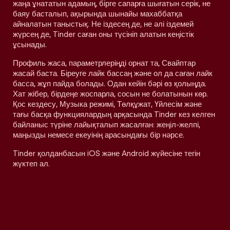
жаңа ұнататын адамың, бірге сапарға шығатын серік, не
баяу басталып, ақырында шынайы махаббатқа
айналатын таныстық. Не іздесең де, не әлі іздемей
жүрсең де, Tinder саған оны түсініп алатын кеңістік
ұсынады.
Профиль жаса, параметрлеріңді орнат та, Свайптар
жасай баста. Біреуге лайк бассаң және ол да саған лайк
басса, жұп пайда болады. Одан кейін бәрі өз қолыңда.
Хат жібер, бірдеңе жоспарла, сосын не болатынын көр.
Қос кездесу, Музыка режимі, Төлқұжат, Үйлесім және
тағы басқа функциялардың арқасында Tinder кез келген
байланыс түріне лайықталып жасалған: жеңіл-желпі,
маңызды немесе екеуінің арасындағы бір нәрсе.
Tinder қолданбасын iOS және Android жүйесіне тегін
жүктеп ал.