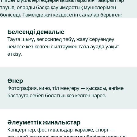
Tinder мүшелері өздерін қызықтыратын тақырыптар
тауып, оларды басқа қауымдастық мүшелерімен
бөліседі. Төменде жиі кездесетін салалар берілген:
Белсенді демалыс
Тауға шығу, велосипед тебу, жаяу серуендеу
немесе кез келген сылтаумен таза ауада уақыт
өткізу.
Өнер
Фотография, кино, тіл меңгеру — қысқасы, әңгіме
бастауға себеп болатын кез келген нәрсе.
Әлеуметтік жиналыстар
Концерттер, фестивальдар, караоке, спорт —