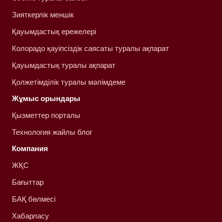
Зияткерлік меншік
Қауымдастық ережелері
Колорадо қауіпсіздік саясаты туралы ақпарат
Қауымдастық туралы ақпарат
Қолжетімділік туралы мәлімдеме
Жұмыс орындары
Қызметтер порталы
Технология жайлы блог
Компания
ЖҚС
Бағыттар
БАҚ бөлмесі
Хабарласу