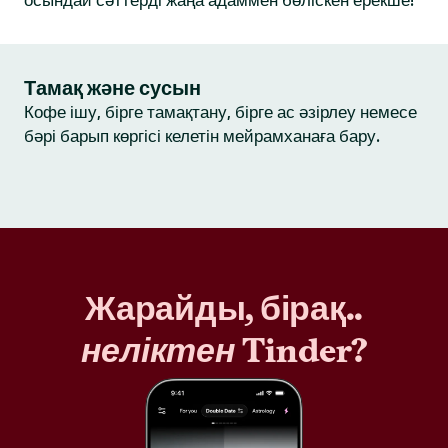
осындай сәттерді жаңа адаммен бөліскен ерекше!
Тамақ және сусын
Кофе ішу, бірге тамақтану, бірге ас әзірлеу немесе
бәрі барып көргісі келетін мейрамханаға бару.
Жарайды, бірақ..
неліктен
Tinder?