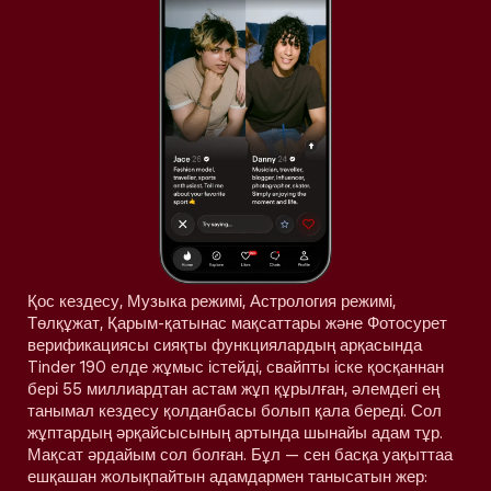
Қос кездесу, Музыка режимі, Астрология режимі,
Төлқұжат, Қарым-қатынас мақсаттары және Фотосурет
верификациясы сияқты функциялардың арқасында
Tinder 190 елде жұмыс істейді, свайпты іске қосқаннан
бері 55 миллиардтан астам жұп құрылған, әлемдегі ең
танымал кездесу қолданбасы болып қала береді. Сол
жұптардың әрқайсысының артында шынайы адам тұр.
Мақсат әрдайым сол болған. Бұл — сен басқа уақыттаа
ешқашан жолықпайтын адамдармен танысатын жер: