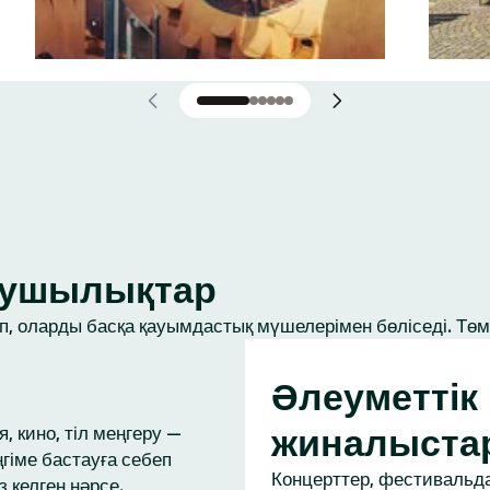
ығушылықтар
, оларды басқа қауымдастық мүшелерімен бөліседі. Төме
Әлеуметтік
жиналыста
, кино, тіл меңгеру —
ңгіме бастауға себеп
Концерттер, фестивальда
з келген нәрсе.