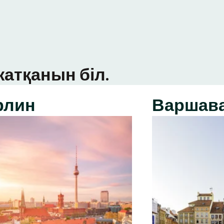
атқанын біл.
рлин
Варшав