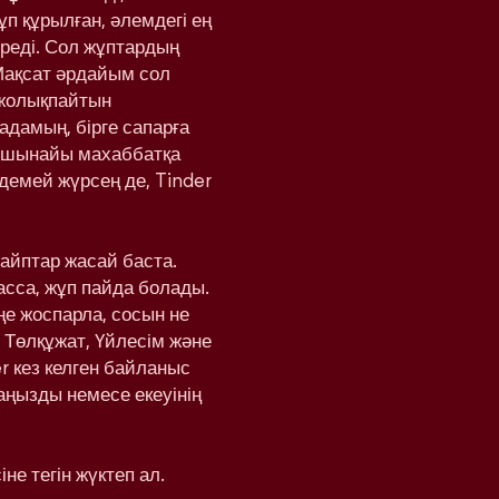
ұп құрылған, әлемдегі ең
реді. Сол жұптардың
Мақсат әрдайым сол
 жолықпайтын
адамың, бірге сапарға
а шынайы махаббатқа
здемей жүрсең де, Tinder
вайптар жасай баста.
басса, жұп пайда болады.
еңе жоспарла, сосын не
 Төлқұжат, Үйлесім және
r кез келген байланыс
аңызды немесе екеуінің
не тегін жүктеп ал.