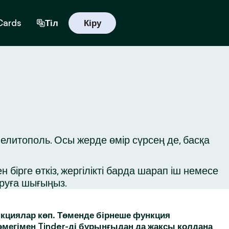
 Cards
Тіл
Кіру
елитополь. Осы жерде өмір сүрсең де, басқа
бірге өткіз, жергілікті барда шарап іш немесе
ыруға шығыңыз.
кциялар көп. Төменде бірнеше функция
өмегімен Tinder-ді бұрынғыдан да жақсы қолдана