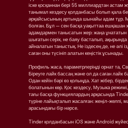
іске қосқаннан бері 55 миллиардтан астам ж
танымал кездесу қолданбасы болып қала бе
әрқайсысының артында шынайы адам тұр. 
болған. Бұл — сен басқа уақыттаа ешқашан
адамдармен танысатын жер: жаңа ұнататын 
шығатын серік, не баяу басталып, ақырынд
айналатын таныстық. Не іздесең де, не әлі і
саған оны түсініп алатын кеңістік ұсынады.
Профиль жаса, параметрлеріңді орнат та, С
Біреуге лайк бассаң және ол да саған лайк 
Одан кейін бәрі өз қолыңда. Хат жібер, бірд
болатынын көр. Қос кездесу, Музыка режимі,
тағы басқа функциялардың арқасында Tinde
түріне лайықталып жасалған: жеңіл-желпі, м
арасындағы бір нәрсе.
Tinder қолданбасын iOS және Android жүйесі