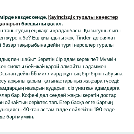
ірде кездескенде,
Қауіпсіздік туралы кеңестер
даларын
басшылыққа ал.
ен танысудың ең жақсы қолданбасы. Қызығушылығы
деп жүрсің бе? Еш қиындығы жоқ. Tinder-де саяхат
і базар тақырыбына дейін түрлі нәрселер туралы
дық пен шабыт беретін бір адам керек пе? Мүмкін
 сен сияқты бей-жай қарай алмайтын адаммен
 Осыған дейін 55 миллиард жұптың бір-бірін табуына
десу арқылы қарым-қатынастарыңыз жақсара түседі:
амдардың назарын аударып, сіз ұнатқан адамдарға
ялар бар. Кофені дәл сендей жақсы көретін достар
 ойнайтын серіктес тап. Егер басқа елге барғың
функциясы 40-тан астам тілде сөйлейтін 190 елде
де бәрі мүмкін.