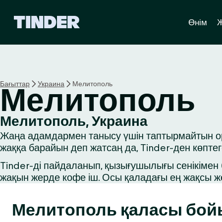
T
Өнім
i
n
d
e
r
H
Бағыттар
Украина
Мелитополь
Мелитополь
o
m
e
Мелитополь, Украина
Жаңа адамдармен танысу үшін таптырмайтын оры
жаққа барайын деп жатсаң да, Tinder-ден көпте
Tinder-ді пайдаланып, қызығушылығы сенікімен б
жақын жерде кофе іш. Осы қаладағы ең жақсы ж
Мелитополь қаласы бо