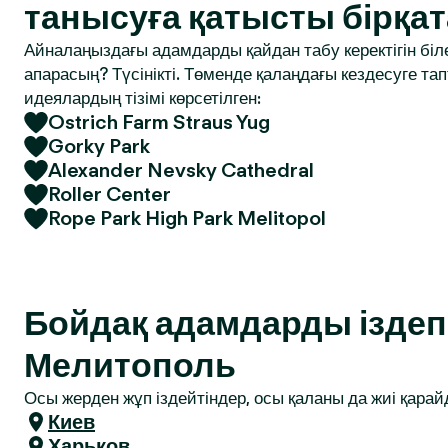
танысуға қатысты бірқат
Айналаңыздағы адамдарды қайдан табу керектігін біле
апарасың? Түсінікті. Төменде қалаңдағы кездесуге т
идеялардың тізімі көрсетілген:
Ostrich Farm Straus Yug
Gorky Park
Alexander Nevsky Cathedral
Roller Center
Rope Park High Park Melitopol
Бойдақ адамдарды іздеп 
Мелитополь
Осы жерден жұп іздейтіндер, осы қаланы да жиі қарай
Киев
Харьков