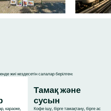
нде жиі кездесетін салалар берілген:
Тамақ және
р
сусын
р, караоке,
Кофе ішу, бірге тамақтану, бірге ас