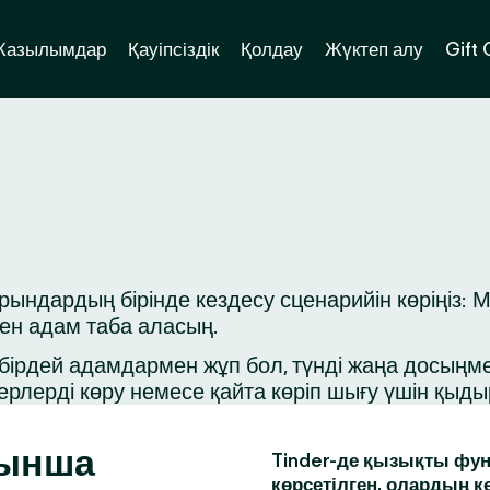
Жазылымдар
Қауіпсіздік
Қолдау
Жүктеп алу
Gift
ндардың бірінде кездесу сценарийін көріңіз: М
ген адам таба аласың.
ірдей адамдармен жұп бол, түнді жаңа досыңмен 
ерлерді көру немесе қайта көріп шығу үшін қыд
йынша
Tinder-де қызықты фун
көрсетілген, олардың к