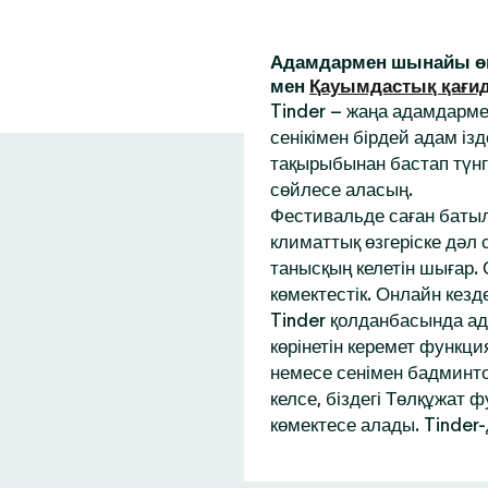
Адамдармен шынайы өм
мен
Қауымдастық қағи
Tinder – жаңа адамдарм
сенікімен бірдей адам із
тақырыбынан бастап түнг
сөйлесе аласың.
Фестивальде саған батыл
климаттық өзгеріске дәл
танысқың келетін шығар.
көмектестік. Онлайн кез
Tinder қолданбасында ад
көрінетін керемет функци
немесе сенімен бадминтон
келсе, біздегі Төлқұжат 
көмектесе алады. Tinder-