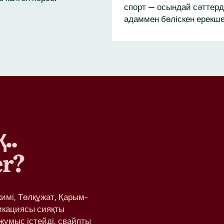
спорт — осындай сәттерд
адаммен бөліскен ерекше
..
r?
жимі, Төлқұжат, Қарым-
икациясы сияқты
жұмыс істейді, свайпты