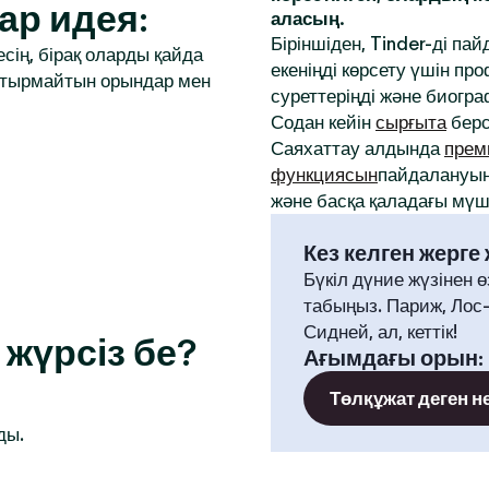
ар идея:
аласың.
Біріншіден, Tinder-ді па
сің, бірақ оларды қайда
екеніңді көрсету үшін 
аптырмайтын орындар мен
суреттеріңді және биогр
Содан кейін
сырғыта
берс
Саяхаттау алдында
прем
функциясын
пайдалануың
және басқа қаладағы мүше
Кез келген жерге
Бүкіл дүние жүзінен ө
табыңыз. Париж, Лос
Сидней, ал, кеттік!
жүрсіз бе?
Ағымдағы орын
:
Төлқұжат деген н
ды.