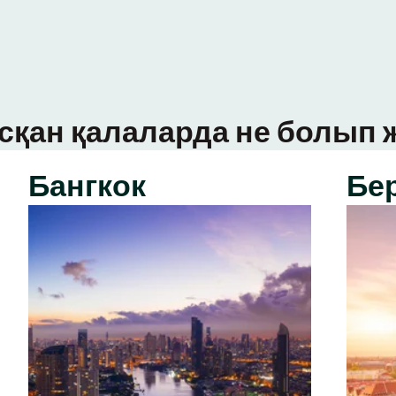
сқан қалаларда не болып ж
Бангкок
Бе