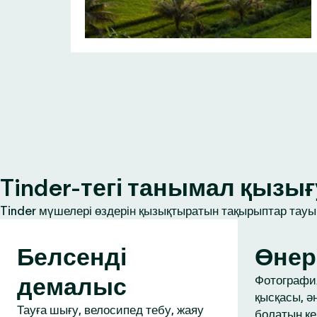
Tinder-тегі танымал қыз
Tinder мүшелері өздерін қызықтыратын тақырыптар тауып
Белсенді
Өнер
демалыс
Фотография
қысқасы, ә
Тауға шығу, велосипед тебу, жаяу
болатын ке