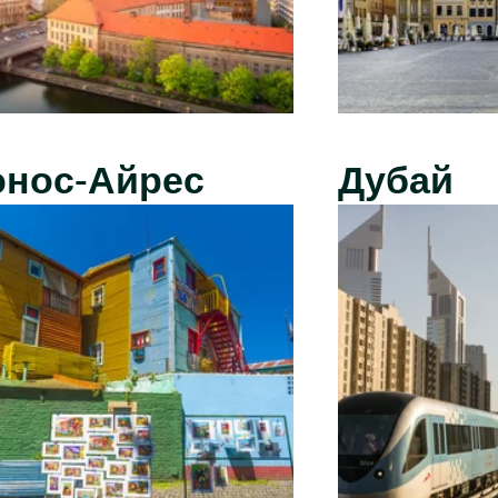
энос-Айрес
Дубай