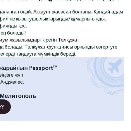
йдаланған оңай.
Аккаунт
жасасаң болғаны. Қандай адам
профиліңе қызығушылықтарыңды/құмарлығыңды,
афияңды қос.
ең болады!
иум жазылымдарғ
кіретін
Төлқұжат
а болады. Төлқұжат функциясы орныңды өзгертуге
лерді таңдауға мүмкіндік береді.
 жарайтын Passport™
зіңізге жұп
-Анджелес,
Мелитополь
е?