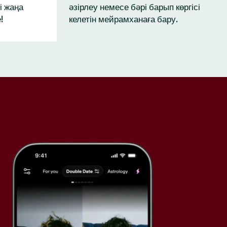
і жаңа
әзірлеу немесе бәрі барып көргісі
!
келетін мейрамханаға бару.