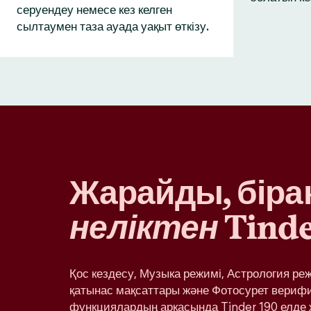
серуендеу немесе кез келген
сылтаумен таза ауада уақыт өткізу.
Жарайды, бірақ
неліктен
Tinde
Қос кездесу, Музыка режимі, Астрология ре
қатынас мақсаттары және Фотосурет вериф
функциялардың арқасында Tinder 190 елде 