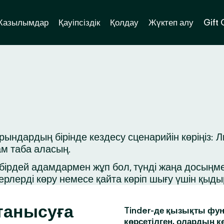
Жазылымдар
Қауіпсіздік
Қолдау
Жүктеп алу
Gift
дардың бірінде кездесу сценарийін көріңіз: Ль
ам таба аласың.
ірдей адамдармен жұп бол, түнді жаңа досыңмен 
ерлерді көру немесе қайта көріп шығу үшін қыд
танысуға
Tinder-де қызықты фун
көрсетілген, олардың к