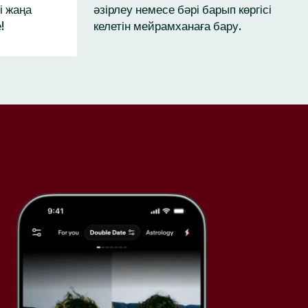
і жаңа
әзірлеу немесе бәрі барып көргісі
!
келетін мейрамханаға бару.