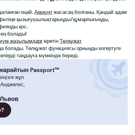
йдаланған оңай.
Аккаунт
жасасаң болғаны. Қандай адам
профиліңе қызығушылықтарыңды/құмарлығыңды,
афияңды қос.
ең болады!
иум жазылымдарғ
кіретін
Төлқұжат
а болады. Төлқұжат функциясы орныңды өзгертуге
лерді таңдауға мүмкіндік береді.
 жарайтын Passport™
зіңізге жұп
-Анджелес,
Львов
е?