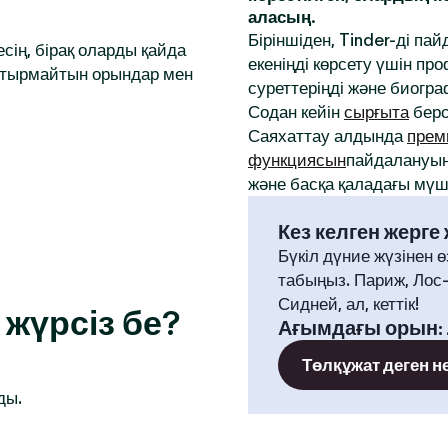
аласың.
Біріншіден, Tinder-ді па
сің, бірақ оларды қайда
екеніңді көрсету үшін 
аптырмайтын орындар мен
суреттеріңді және биогр
Содан кейін
сырғыта
берс
Саяхаттау алдында
прем
функциясын
пайдалануың
және басқа қаладағы мүше
Кез келген жерге
Бүкіл дүние жүзінен ө
табыңыз. Париж, Лос
Сидней, ал, кеттік!
жүрсіз бе?
Ағымдағы орын
:
Төлқұжат деген н
ды.