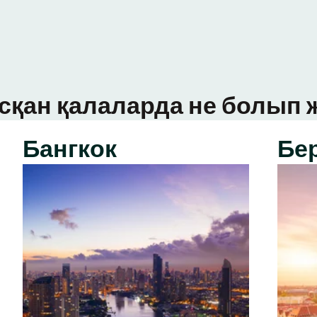
сқан қалаларда не болып ж
Бангкок
Бе