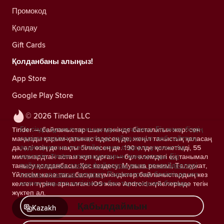
Промокод
Қолдау
Gift Cards
Қолданбаны алыңыз!
App Store
Google Play Store
© 2026 Tinder LLC
Біз сіздің құпиялылығыңызды сақтаймыз. Біз және біздің
Tinder — байланыстар шын мәнінде басталатын жер: сен
серіктестеріміз трекерлерді пайдаланып, веб-сайттың
маңызды қарым-қатынас іздесең де, жеңіл таныстық қаласаң
аудиториясын есептейді және сіздерге ұсыныстар
да, әлі өзің де нақты білмесең де. 190 елде қолжетімді, 55
көрсетіп, Tinder операцияларын жақсартады.
Біз
миллиардтан астам жұп құрған — бұл әлемдегі ең танымал
пайдаланатын cookie файлдары және провайдерлері
танысу қолданбасы. Қос кездесу, Музыка режимі, Төлқұжат,
туралы қосымша ақпарат.
Параметрлер бөлімінде кез
Үйлесім және тағы басқа мүмкіндіктер байланыстардың кез
келген уақытта келісімнен бас тартуыңызға болады.
келген түріне арналған. iOS және Android жүйелерінде тегін
жүктеп ал.
Қабылдаймын
Kazakh