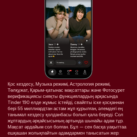
Қос кездесу, Музыка режимі, Астрология режимі,
Төлқұжат, Қарым-қатынас мақсаттары және Фотосурет
верификациясы сияқты функциялардың арқасында
Tinder 190 елде жұмыс істейді, свайпты іске қосқаннан
бері 55 миллиардтан астам жұп құрылған, әлемдегі ең
танымал кездесу қолданбасы болып қала береді. Сол
жұптардың әрқайсысының артында шынайы адам тұр.
Мақсат әрдайым сол болған. Бұл — сен басқа уақыттаа
ешқашан жолықпайтын адамдармен танысатын жер: