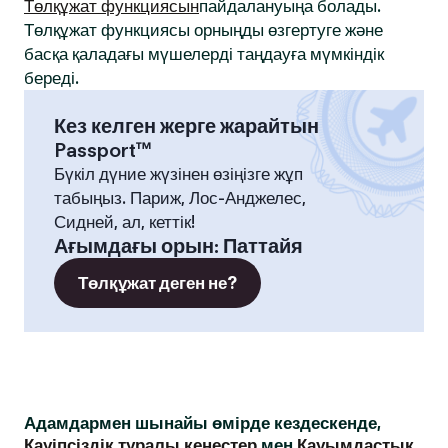
Төлқұжат функциясын
пайдалануыңа болады.
Төлқұжат функциясы орныңды өзгертуге және
басқа қаладағы мүшелерді таңдауға мүмкіндік
береді.
Кез келген жерге жарайтын
Passport™
Бүкіл дүние жүзінен өзіңізге жұп
табыңыз. Париж, Лос-Анджелес,
Сидней, ал, кеттік!
Ағымдағы орын
:
Паттайя
Төлқұжат деген не?
Адамдармен шынайы өмірде кездескенде,
Қауіпсіздік туралы кеңестер
мен
Қауымдастық