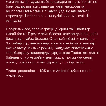
жаңа ұнататын адамың, бірге сапарға шығатын серік, не
баяу басталып, ақырында шынайы махаббатқа
айналатын таныстық. Не іздесең де, не әлі іздемей
жүрсең де, Tinder саған оны түсініп алатын кеңістік
ұсынады.
Профиль жаса, параметрлеріңді орнат та, Свайптар
жасай баста. Біреуге лайк бассаң және ол да саған лайк
басса, жұп пайда болады. Одан кейін бәрі өз қолыңда.
Хат жібер, бірдеңе жоспарла, сосын не болатынын көр.
Қос кездесу, Музыка режимі, Төлқұжат, Үйлесім және
тағы басқа функциялардың арқасында Tinder кез келген
байланыс түріне лайықталып жасалған: жеңіл-желпі,
маңызды немесе екеуінің арасындағы бір нәрсе.
Tinder қолданбасын iOS және Android жүйесіне тегін
жүктеп ал.