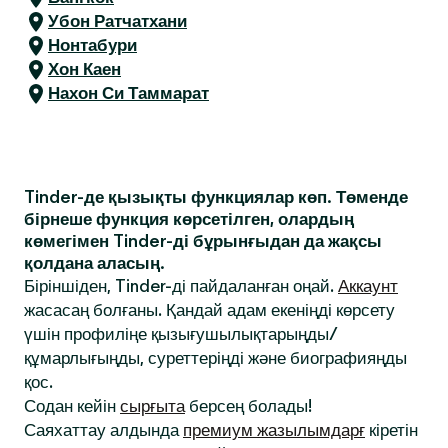
Убон Ратчатхани
Нонтабури
Хон Каен
Нахон Си Таммарат
Tinder-де қызықты функциялар көп. Төменде
бірнеше функция көрсетілген, олардың
көмегімен Tinder-ді бұрынғыдан да жақсы
қолдана аласың.
Біріншіден, Tinder-ді пайдаланған оңай.
Аккаунт
жасасаң болғаны. Қандай адам екеніңді көрсету
үшін профиліңе қызығушылықтарыңды/
құмарлығыңды, суреттеріңді және биографияңды
қос.
Содан кейін
сырғыта
берсең болады!
Саяхаттау алдында
премиум жазылымдарғ
кіретін