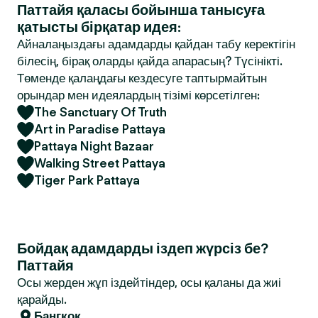
Паттайя қаласы бойынша танысуға
қатысты бірқатар идея:
Айналаңыздағы адамдарды қайдан табу керектігін
білесің, бірақ оларды қайда апарасың? Түсінікті.
Төменде қалаңдағы кездесуге таптырмайтын
орындар мен идеялардың тізімі көрсетілген:
The Sanctuary Of Truth
Art in Paradise Pattaya
Pattaya Night Bazaar
Walking Street Pattaya
Tiger Park Pattaya
Бойдақ адамдарды іздеп жүрсіз бе?
Паттайя
Осы жерден жұп іздейтіндер, осы қаланы да жиі
қарайды.
Бангкок