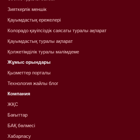
Зияткерлік меншік
Қауымдастық ережелері
Колорадо қауіпсіздік саясаты туралы ақпарат
Қауымдастық туралы ақпарат
Қолжетімділік туралы мәлімдеме
Жұмыс орындары
Қызметтер порталы
Технология жайлы блог
Компания
ЖҚС
Бағыттар
БАҚ бөлмесі
Хабарласу