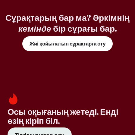
Сұрақтарың бар ма? Әркімнің
кемінде
бір сұрағы бар.
Жиі қойылатын сұрақтарға өту
Осы оқығаның жетеді. Енді
өзің кіріп біл.