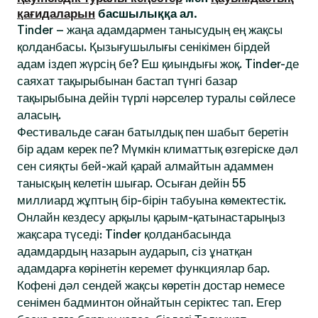
қағидаларын
басшылыққа ал.
Tinder – жаңа адамдармен танысудың ең жақсы
қолданбасы. Қызығушылығы сенікімен бірдей
адам іздеп жүрсің бе? Еш қиындығы жоқ. Tinder-де
саяхат тақырыбынан бастап түнгі базар
тақырыбына дейін түрлі нәрселер туралы сөйлесе
аласың.
Фестивальде саған батылдық пен шабыт беретін
бір адам керек пе? Мүмкін климаттық өзгеріске дәл
сен сияқты бей-жай қарай алмайтын адаммен
танысқың келетін шығар. Осыған дейін 55
миллиард жұптың бір-бірін табуына көмектестік.
Онлайн кездесу арқылы қарым-қатынастарыңыз
жақсара түседі: Tinder қолданбасында
адамдардың назарын аударып, сіз ұнатқан
адамдарға көрінетін керемет функциялар бар.
Кофені дәл сендей жақсы көретін достар немесе
сенімен бадминтон ойнайтын серіктес тап. Егер