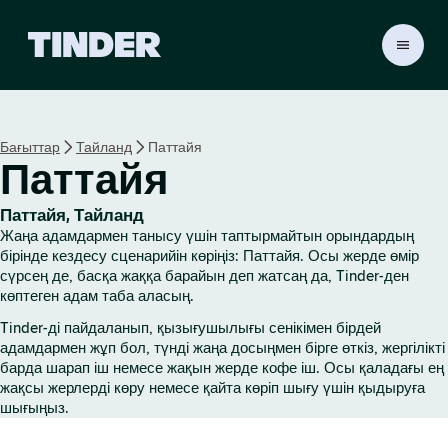
T
i
n
d
e
Бағыттар
Тайланд
Паттайя
r
Паттайя
H
o
m
Паттайя, Тайланд
e
Жаңа адамдармен танысу үшін таптырмайтын орындардың
бірінде кездесу сценарийін көріңіз: Паттайя. Осы жерде өмір
сүрсең де, басқа жаққа барайын деп жатсаң да, Tinder-ден
көптеген адам таба аласың.
Tinder-ді пайдаланып, қызығушылығы сенікімен бірдей
адамдармен жұп бол, түнді жаңа досыңмен бірге өткіз, жергілікті
барда шарап іш немесе жақын жерде кофе іш. Осы қаладағы ең
жақсы жерлерді көру немесе қайта көріп шығу үшін қыдыруға
шығыңыз.