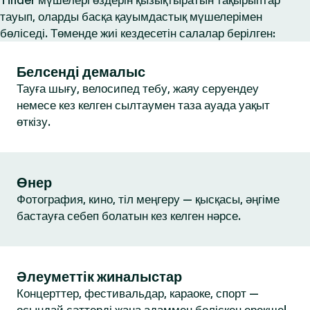
Tinder мүшелері өздерін қызықтыратын тақырыптар
тауып, оларды басқа қауымдастық мүшелерімен
бөліседі. Төменде жиі кездесетін салалар берілген:
Белсенді демалыс
Тауға шығу, велосипед тебу, жаяу серуендеу
немесе кез келген сылтаумен таза ауада уақыт
өткізу.
Өнер
Фотография, кино, тіл меңгеру — қысқасы, әңгіме
бастауға себеп болатын кез келген нәрсе.
Әлеуметтік жиналыстар
Концерттер, фестивальдар, караоке, спорт —