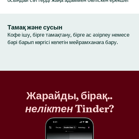
осындай сәттерді жаңа адаммен бөліскен ерекше!
Тамақ және сусын
Кофе ішу, бірге тамақтану, бірге ас әзірлеу немесе
бәрі барып көргісі келетін мейрамханаға бару.
Жарайды, бірақ..
неліктен
Tinder?