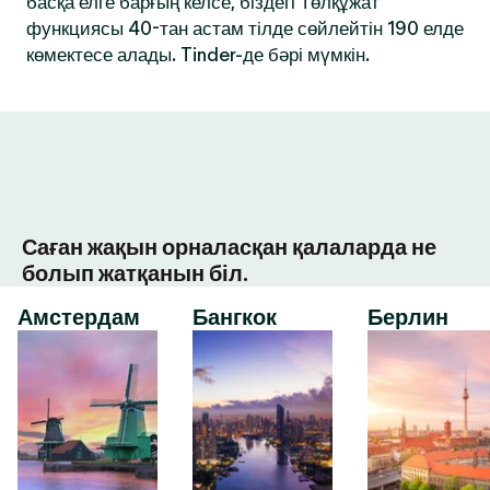
басқа елге барғың келсе, біздегі Төлқұжат
функциясы 40-тан астам тілде сөйлейтін 190 елде
көмектесе алады. Tinder-де бәрі мүмкін.
Саған жақын орналасқан қалаларда не
болып жатқанын біл.
Амстердам
Бангкок
Берлин