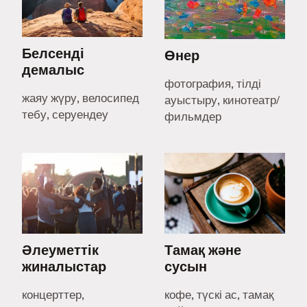
Белсенді
Өнер
демалыс
фотография, тілді
жаяу жүру, велосипед
ауыстыру, кинотеатр/
тебу, серуендеу
фильмдер
Әлеуметтік
Тамақ және
жиналыстар
сусын
концерттер,
кофе, түскі ас, тамақ