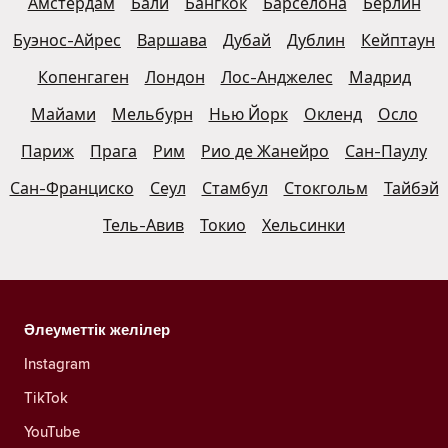
Амстердам
Бали
Бангкок
Барселона
Берлин
Буэнос-Айрес
Варшава
Дубай
Дублин
Кейптаун
Копенгаген
Лондон
Лос-Анджелес
Мадрид
Майами
Мельбурн
Нью Йорк
Окленд
Осло
Париж
Прага
Рим
Рио де Жанейро
Сан-Паулу
Сан-Франциско
Сеул
Стамбул
Стокгольм
Тайбэй
Тель-Авив
Токио
Хельсинки
Әлеуметтік желілер
Instagram
TikTok
YouTube