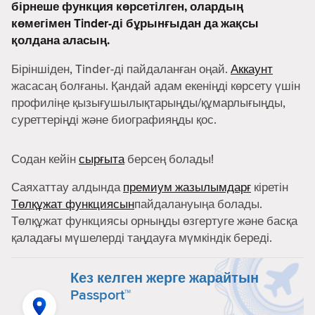
бірнеше функция көрсетілген, олардың
көмегімен Tinder-ді бұрынғыдан да жақсы
қолдана аласың.
Біріншіден, Tinder-ді пайдаланған оңай.
Аккаунт
жасасаң болғаны. Қандай адам екеніңді көрсету үшін
профиліңе қызығушылықтарыңды/құмарлығыңды,
суреттеріңді және биографияңды қос.
Содан кейін
сырғыта
берсең болады!
Саяхаттау алдында
премиум жазылымдарғ
кіретін
Төлқұжат функциясын
пайдалануыңа болады.
Төлқұжат функциясы орныңды өзгертуге және басқа
қаладағы мүшелерді таңдауға мүмкіндік береді.
Кез келген жерге жарайтын
Passport™