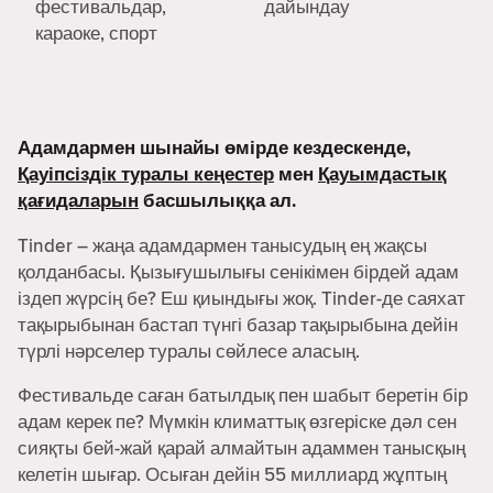
фестивальдар,
дайындау
караоке, спорт
Адамдармен шынайы өмірде кездескенде,
Қауіпсіздік туралы кеңестер
мен
Қауымдастық
қағидаларын
басшылыққа ал.
Tinder – жаңа адамдармен танысудың ең жақсы
қолданбасы. Қызығушылығы сенікімен бірдей адам
іздеп жүрсің бе? Еш қиындығы жоқ. Tinder-де саяхат
тақырыбынан бастап түнгі базар тақырыбына дейін
түрлі нәрселер туралы сөйлесе аласың.
Фестивальде саған батылдық пен шабыт беретін бір
адам керек пе? Мүмкін климаттық өзгеріске дәл сен
сияқты бей-жай қарай алмайтын адаммен танысқың
келетін шығар. Осыған дейін 55 миллиард жұптың