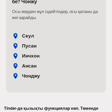
бе? Чонжу
Осы жерден жұп іздейтіндер, осы қаланы да
жиі қарайды.
Сеул
Пусан
Инчхон
Ансан
Чонджу
Tinder-де қызықты функциялар көп. Төменде