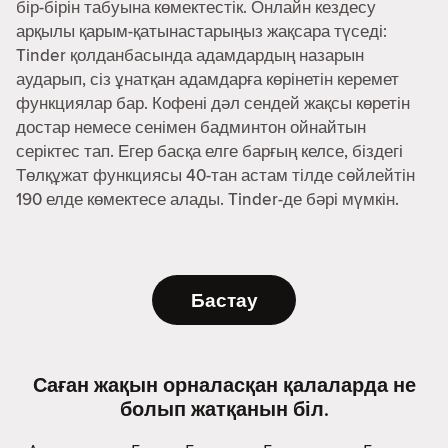
бір-бірін табуына көмектестік. Онлайн кездесу
арқылы қарым-қатынастарыңыз жақсара түседі:
Tinder қолданбасында адамдардың назарын
аударып, сіз ұнатқан адамдарға көрінетін керемет
функциялар бар. Кофені дәл сендей жақсы көретін
достар немесе сенімен бадминтон ойнайтын
серіктес тап. Егер басқа елге барғың келсе, біздегі
Төлқұжат функциясы 40-тан астам тілде сөйлейтін
190 елде көмектесе алады. Tinder-де бәрі мүмкін.
Бастау
Саған жақын орналасқан қалаларда не
болып жатқанын біл.