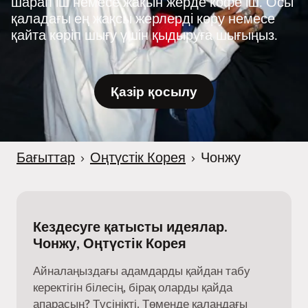
шарап іш немесе жақын жерде кофе іш. Осы
қаладағы ең жақсы жерлерді көру немесе
қайта көріп шығу үшін қыдыруға шығыңыз.
Қазір қосылу
Бағыттар
›
Оңтүстік Корея
›
Чонжу
Кездесуге қатысты идеялар.
Чонжу, Оңтүстік Корея
Айналаңыздағы адамдарды қайдан табу
керектігін білесің, бірақ оларды қайда
апарасың? Түсінікті. Төменде қалаңдағы