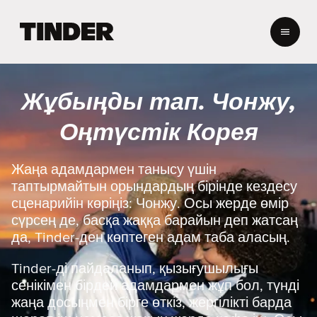
T
i
n
d
e
Жұбыңды тап. Чонжу,
r
H
Оңтүстік Корея
o
m
e
Жаңа адамдармен танысу үшін
таптырмайтын орындардың бірінде кездесу
сценарийін көріңіз: Чонжу. Осы жерде өмір
сүрсең де, басқа жаққа барайын деп жатсаң
да, Tinder-ден көптеген адам таба аласың.
Tinder-ді пайдаланып, қызығушылығы
сенікімен бірдей адамдармен жұп бол, түнді
жаңа досыңмен бірге өткіз, жергілікті барда