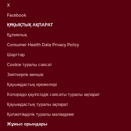
X
Facebook
ҚҰҚЫҚТЫҚ АҚПАРАТ
Құпиялық
Consumer Health Data Privacy Policy
Шарттар
Cookie туралы саясат
Зияткерлік меншік
Қауымдастық ережелері
Колорадо қауіпсіздік саясаты туралы ақпарат
Қауымдастық туралы ақпарат
Қолжетімділік туралы мәлімдеме
Жұмыс орындары