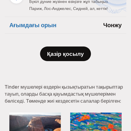
Бүкіл дүние жүзінен өзіңізге жұп табыңыз.
Париж, Лос-Анджелес, Сидней, ал, кеттік!
Ағымдағы орын
Чонжу
Қазір қосылу
Tinder мүшелері өздерін қызықтыратын тақырыптар
тауып, оларды басқа қауымдастық мүшелерімен
бөліседі. Төменде жиі кездесетін салалар берілген: