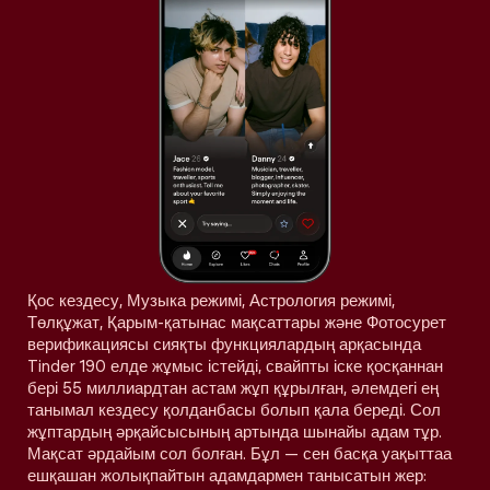
Қос кездесу, Музыка режимі, Астрология режимі,
Төлқұжат, Қарым-қатынас мақсаттары және Фотосурет
верификациясы сияқты функциялардың арқасында
Tinder 190 елде жұмыс істейді, свайпты іске қосқаннан
бері 55 миллиардтан астам жұп құрылған, әлемдегі ең
танымал кездесу қолданбасы болып қала береді. Сол
жұптардың әрқайсысының артында шынайы адам тұр.
Мақсат әрдайым сол болған. Бұл — сен басқа уақыттаа
ешқашан жолықпайтын адамдармен танысатын жер: