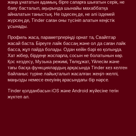
жаңа ұнататын адамың, бірге сапарға шығатын серік, не
баяу басталып, ақырында шынайы махаббатқа
айналатын таныстық. Не іздесең де, не әлі іздемей
жүрсең де, Tinder саған оны түсініп алатын кеңістік
ұсынады.
Профиль жаса, параметрлеріңді орнат та, Свайптар
жасай баста. Біреуге лайк бассаң және ол да саған лайк
басса, жұп пайда болады. Одан кейін бәрі өз қолыңда.
Хат жібер, бірдеңе жоспарла, сосын не болатынын көр.
Қос кездесу, Музыка режимі, Төлқұжат, Үйлесім және
тағы басқа функциялардың арқасында Tinder кез келген
байланыс түріне лайықталып жасалған: жеңіл-желпі,
маңызды немесе екеуінің арасындағы бір нәрсе.
Tinder қолданбасын iOS және Android жүйесіне тегін
жүктеп ал.