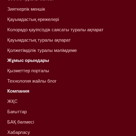
Зияткерлік меншік
Қауымдастық ережелері
Колорадо қауіпсіздік саясаты туралы ақпарат
Қауымдастық туралы ақпарат
Қолжетімділік туралы мәлімдеме
Жұмыс орындары
Қызметтер порталы
Технология жайлы блог
Компания
ЖҚС
Бағыттар
БАҚ бөлмесі
Хабарласу