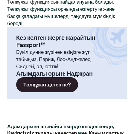
Төлқұжат функциясын
пайдалануыңа болады.
Төлқұжат функциясы орныңды өзгертуге және
басқа қаладағы мүшелерді таңдауға мүмкіндік
береді.
Кез келген жерге жарайтын
Passport™
Бүкіл дүние жүзінен өзіңізге жұп
табыңыз. Париж, Лос-Анджелес,
Сидней, ал, кеттік!
Ағымдағы орын
:
Наджран
Төлқұжат деген не?
Адамдармен шынайы өмірде кездескенде,
Қауіпсіздік туралы кеңестер
мен
Қауымдастық