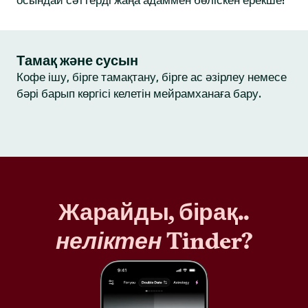
осындай сәттерді жаңа адаммен бөліскен ерекше!
Тамақ және сусын
Кофе ішу, бірге тамақтану, бірге ас әзірлеу немесе
бәрі барып көргісі келетін мейрамханаға бару.
Жарайды, бірақ..
неліктен
Tinder?