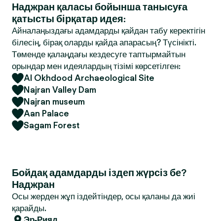
Наджран қаласы бойынша танысуға
қатысты бірқатар идея:
Айналаңыздағы адамдарды қайдан табу керектігін
білесің, бірақ оларды қайда апарасың? Түсінікті.
Төменде қалаңдағы кездесуге таптырмайтын
орындар мен идеялардың тізімі көрсетілген:
Al Okhdood Archaeological Site
Najran Valley Dam
Najran museum
Aan Palace
Sagam Forest
Бойдақ адамдарды іздеп жүрсіз бе?
Наджран
Осы жерден жұп іздейтіндер, осы қаланы да жиі
қарайды.
Эр-Рияд