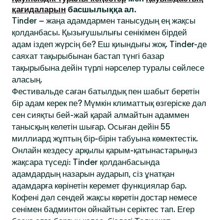
қағидаларын
басшылыққа ал.
Tinder – жаңа адамдармен танысудың ең жақсы
қолданбасы. Қызығушылығы сенікімен бірдей
адам іздеп жүрсің бе? Еш қиындығы жоқ. Tinder-де
саяхат тақырыбынан бастап түнгі базар
тақырыбына дейін түрлі нәрселер туралы сөйлесе
аласың.
Фестивальде саған батылдық пен шабыт беретін
бір адам керек пе? Мүмкін климаттық өзгеріске дәл
сен сияқты бей-жай қарай алмайтын адаммен
танысқың келетін шығар. Осыған дейін 55
миллиард жұптың бір-бірін табуына көмектестік.
Онлайн кездесу арқылы қарым-қатынастарыңыз
жақсара түседі: Tinder қолданбасында
адамдардың назарын аударып, сіз ұнатқан
адамдарға көрінетін керемет функциялар бар.
Кофені дәл сендей жақсы көретін достар немесе
сенімен бадминтон ойнайтын серіктес тап. Егер