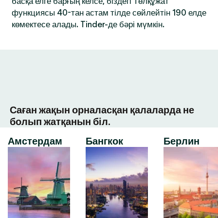
басқа елге барғың келсе, біздегі Төлқұжат
функциясы 40-тан астам тілде сөйлейтін 190 елде
көмектесе алады. Tinder-де бәрі мүмкін.
Саған жақын орналасқан қалаларда не
болып жатқанын біл.
Амстердам
Бангкок
Берлин