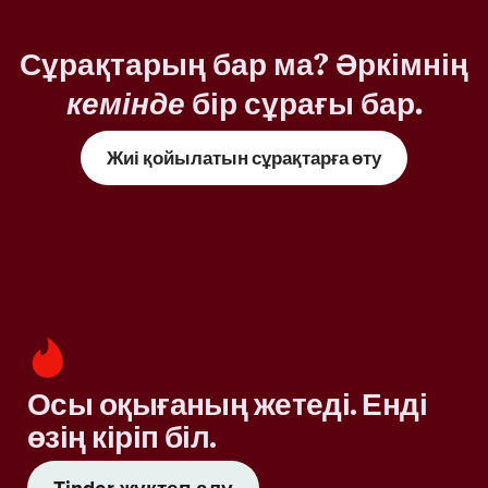
Сұрақтарың бар ма? Әркімнің
кемінде
бір сұрағы бар.
Жиі қойылатын сұрақтарға өту
Осы оқығаның жетеді. Енді
өзің кіріп біл.