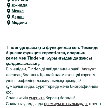
Джидда
Мекке
Дхран
Медина
Tinder-де қызықты функциялар көп. Төменде
бірнеше функция көрсетілген, олардың
көмегімен Tinder-ді бұрынғыдан да жақсы
қолдана аласың.
Біріншіден, Tinder-ді пайдаланған оңай.
Аккаунт
жасасаң болғаны. Қандай адам екеніңді көрсету
үшін профиліңе қызығушылықтарыңды/
құмарлығыңды, суреттеріңді және биографияңды
қос.
Содан кейін
сырғыта
берсең болады!
Саяхаттау алдында
премиум жазылымдарғ
кіретін