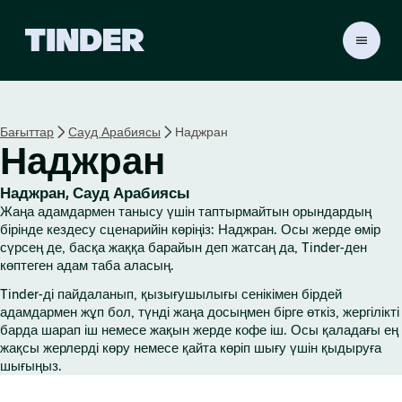
T
i
n
d
e
Бағыттар
Сауд Арабиясы
Наджран
r
Наджран
H
o
m
Наджран, Сауд Арабиясы
e
Жаңа адамдармен танысу үшін таптырмайтын орындардың
бірінде кездесу сценарийін көріңіз: Наджран. Осы жерде өмір
сүрсең де, басқа жаққа барайын деп жатсаң да, Tinder-ден
көптеген адам таба аласың.
Tinder-ді пайдаланып, қызығушылығы сенікімен бірдей
адамдармен жұп бол, түнді жаңа досыңмен бірге өткіз, жергілікті
барда шарап іш немесе жақын жерде кофе іш. Осы қаладағы ең
жақсы жерлерді көру немесе қайта көріп шығу үшін қыдыруға
шығыңыз.