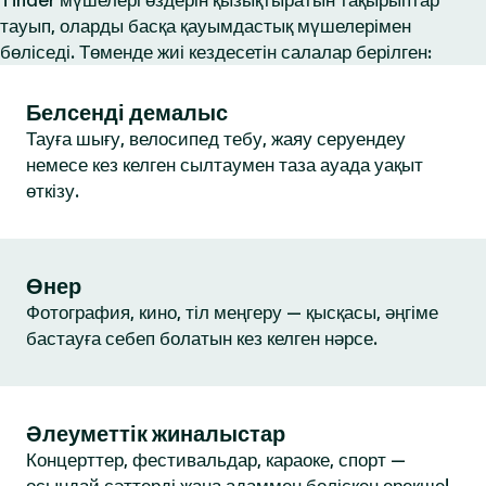
Tinder мүшелері өздерін қызықтыратын тақырыптар
тауып, оларды басқа қауымдастық мүшелерімен
бөліседі. Төменде жиі кездесетін салалар берілген:
Белсенді демалыс
Тауға шығу, велосипед тебу, жаяу серуендеу
немесе кез келген сылтаумен таза ауада уақыт
өткізу.
Өнер
Фотография, кино, тіл меңгеру — қысқасы, әңгіме
бастауға себеп болатын кез келген нәрсе.
Әлеуметтік жиналыстар
Концерттер, фестивальдар, караоке, спорт —