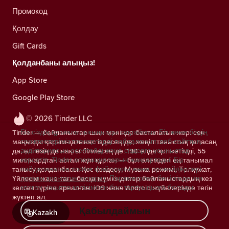
Промокод
Қолдау
Gift Cards
Қолданбаны алыңыз!
App Store
Google Play Store
© 2026 Tinder LLC
Біз сіздің құпиялылығыңызды сақтаймыз. Біз және біздің
Tinder — байланыстар шын мәнінде басталатын жер: сен
серіктестеріміз трекерлерді пайдаланып, веб-сайттың
маңызды қарым-қатынас іздесең де, жеңіл таныстық қаласаң
аудиториясын есептейді және сіздерге ұсыныстар
да, әлі өзің де нақты білмесең де. 190 елде қолжетімді, 55
көрсетіп, Tinder операцияларын жақсартады.
Біз
миллиардтан астам жұп құрған — бұл әлемдегі ең танымал
пайдаланатын cookie файлдары және провайдерлері
танысу қолданбасы. Қос кездесу, Музыка режимі, Төлқұжат,
туралы қосымша ақпарат.
Параметрлер бөлімінде кез
Үйлесім және тағы басқа мүмкіндіктер байланыстардың кез
келген уақытта келісімнен бас тартуыңызға болады.
келген түріне арналған. iOS және Android жүйелерінде тегін
жүктеп ал.
Қабылдаймын
Kazakh