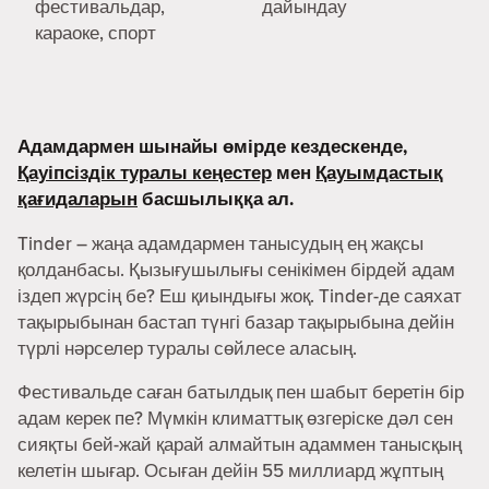
фестивальдар,
дайындау
караоке, спорт
Адамдармен шынайы өмірде кездескенде,
Қауіпсіздік туралы кеңестер
мен
Қауымдастық
қағидаларын
басшылыққа ал.
Tinder – жаңа адамдармен танысудың ең жақсы
қолданбасы. Қызығушылығы сенікімен бірдей адам
іздеп жүрсің бе? Еш қиындығы жоқ. Tinder-де саяхат
тақырыбынан бастап түнгі базар тақырыбына дейін
түрлі нәрселер туралы сөйлесе аласың.
Фестивальде саған батылдық пен шабыт беретін бір
адам керек пе? Мүмкін климаттық өзгеріске дәл сен
сияқты бей-жай қарай алмайтын адаммен танысқың
келетін шығар. Осыған дейін 55 миллиард жұптың