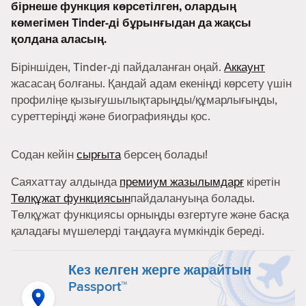
бірнеше функция көрсетілген, олардың
көмегімен Tinder-ді бұрынғыдан да жақсы
қолдана аласың.
Біріншіден, Tinder-ді пайдаланған оңай.
Аккаунт
жасасаң болғаны. Қандай адам екеніңді көрсету үшін
профиліңе қызығушылықтарыңды/құмарлығыңды,
суреттеріңді және биографияңды қос.
Содан кейін
сырғыта
берсең болады!
Саяхаттау алдында
премиум жазылымдарғ
кіретін
Төлқұжат функциясын
пайдалануыңа болады.
Төлқұжат функциясы орныңды өзгертуге және басқа
қаладағы мүшелерді таңдауға мүмкіндік береді.
Кез келген жерге жарайтын
Passport™