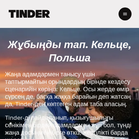
T
i
n
d
e
Жұбыңды тап. Кельце,
r
H
Польша
o
m
e
Жаңа адамдармен танысу үшін
таптырмайтын орындардың бірінде кездесу
сценарийін көріңіз: Кельце. Осы жерде өмір
сүрсең де, басқа жаққа барайын деп жатсаң
да, Tinder-ден көптеген адам таба аласың.
Tinder-ді пайдаланып, қызығушылығы
сенікімен бірдей адамдармен жұп бол, түнді
жаңа досыңмен бірге өткіз, жергілікті барда