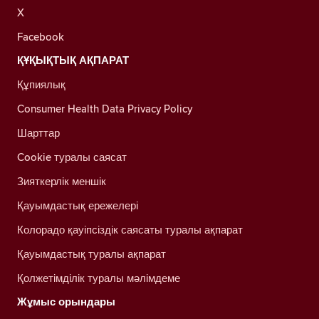
X
Facebook
ҚҰҚЫҚТЫҚ АҚПАРАТ
Құпиялық
Consumer Health Data Privacy Policy
Шарттар
Cookie туралы саясат
Зияткерлік меншік
Қауымдастық ережелері
Колорадо қауіпсіздік саясаты туралы ақпарат
Қауымдастық туралы ақпарат
Қолжетімділік туралы мәлімдеме
Жұмыс орындары