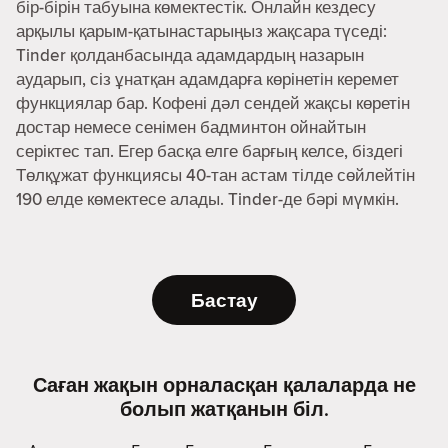
бір-бірін табуына көмектестік. Онлайн кездесу
арқылы қарым-қатынастарыңыз жақсара түседі:
Tinder қолданбасында адамдардың назарын
аударып, сіз ұнатқан адамдарға көрінетін керемет
функциялар бар. Кофені дәл сендей жақсы көретін
достар немесе сенімен бадминтон ойнайтын
серіктес тап. Егер басқа елге барғың келсе, біздегі
Төлқұжат функциясы 40-тан астам тілде сөйлейтін
190 елде көмектесе алады. Tinder-де бәрі мүмкін.
Бастау
Саған жақын орналасқан қалаларда не
болып жатқанын біл.