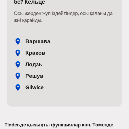
бе? Кельце
Осы жерден жұп іздейтіндер, осы қаланы да
жиі қарайды.
Варшава
Краков
Лодзь
Решув
Gliwice
Tinder-де қызықты функциялар көп. Төменде