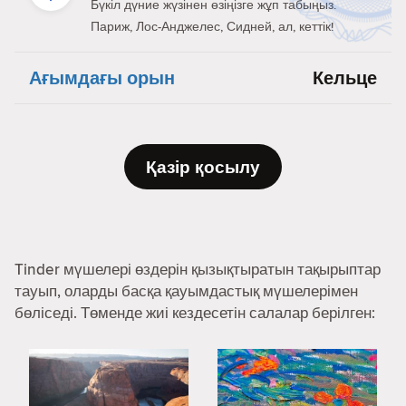
Бүкіл дүние жүзінен өзіңізге жұп табыңыз.
Париж, Лос-Анджелес, Сидней, ал, кеттік!
Ағымдағы орын
Кельце
Қазір қосылу
Tinder мүшелері өздерін қызықтыратын тақырыптар
тауып, оларды басқа қауымдастық мүшелерімен
бөліседі. Төменде жиі кездесетін салалар берілген: