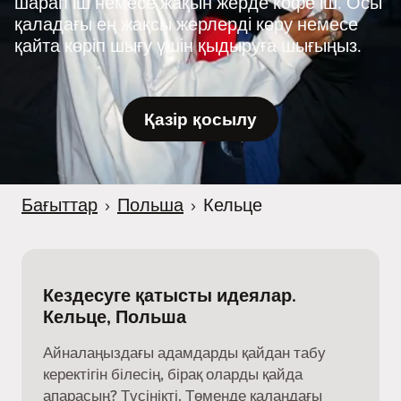
шарап іш немесе жақын жерде кофе іш. Осы
қаладағы ең жақсы жерлерді көру немесе
қайта көріп шығу үшін қыдыруға шығыңыз.
Қазір қосылу
Бағыттар
›
Польша
›
Кельце
Кездесуге қатысты идеялар.
Кельце, Польша
Айналаңыздағы адамдарды қайдан табу
керектігін білесің, бірақ оларды қайда
апарасың? Түсінікті. Төменде қалаңдағы