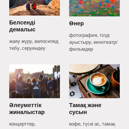
Белсенді
Өнер
демалыс
фотография, тілді
жаяу жүру, велосипед
ауыстыру, кинотеатр/
тебу, серуендеу
фильмдер
Әлеуметтік
Тамақ және
жиналыстар
сусын
концерттер,
кофе, түскі ас, тамақ