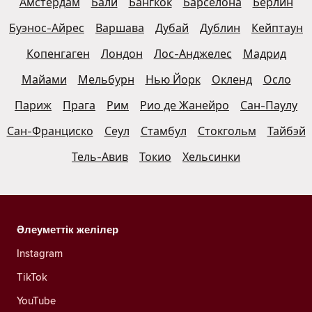
Амстердам
Бали
Бангкок
Барселона
Берлин
Буэнос-Айрес
Варшава
Дубай
Дублин
Кейптаун
Копенгаген
Лондон
Лос-Анджелес
Мадрид
Майами
Мельбурн
Нью Йорк
Окленд
Осло
Париж
Прага
Рим
Рио де Жанейро
Сан-Паулу
Сан-Франциско
Сеул
Стамбул
Стокгольм
Тайбэй
Тель-Авив
Токио
Хельсинки
Әлеуметтік желілер
Instagram
TikTok
YouTube