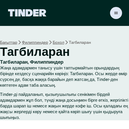
T
i
n
d
e
Бағыттар
Филиппиндер
Бохол
Тагбиларан
r
Тагбиларан
H
o
m
Тагбиларан, Филиппиндер
e
Жаңа адамдармен танысу үшін таптырмайтын орындардың
бірінде кездесу сценарийін көріңіз: Тагбиларан. Осы жерде өмір
сүрсең де, басқа жаққа барайын деп жатсаң да, Tinder-ден
көптеген адам таба аласың.
Tinder-ді пайдаланып, қызығушылығы сенікімен бірдей
адамдармен жұп бол, түнді жаңа досыңмен бірге өткіз, жергілікті
барда шарап іш немесе жақын жерде кофе іш. Осы қаладағы ең
жақсы жерлерді көру немесе қайта көріп шығу үшін қыдыруға
шығыңыз.