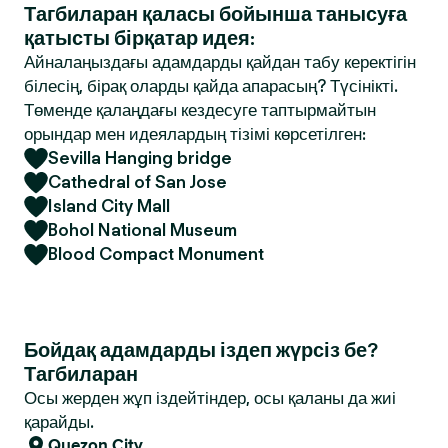
Тагбиларан қаласы бойынша танысуға
қатысты бірқатар идея:
Айналаңыздағы адамдарды қайдан табу керектігін
білесің, бірақ оларды қайда апарасың? Түсінікті.
Төменде қалаңдағы кездесуге таптырмайтын
орындар мен идеялардың тізімі көрсетілген:
Sevilla Hanging bridge
Cathedral of San Jose
Island City Mall
Bohol National Museum
Blood Compact Monument
Бойдақ адамдарды іздеп жүрсіз бе?
Тагбиларан
Осы жерден жұп іздейтіндер, осы қаланы да жиі
қарайды.
Quezon City