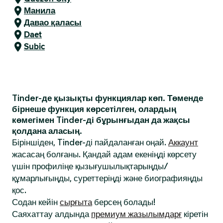
Манила
Давао қаласы
Daet
Subic
Tinder-де қызықты функциялар көп. Төменде
бірнеше функция көрсетілген, олардың
көмегімен Tinder-ді бұрынғыдан да жақсы
қолдана аласың.
Біріншіден, Tinder-ді пайдаланған оңай.
Аккаунт
жасасаң болғаны. Қандай адам екеніңді көрсету
үшін профиліңе қызығушылықтарыңды/
құмарлығыңды, суреттеріңді және биографияңды
қос.
Содан кейін
сырғыта
берсең болады!
Саяхаттау алдында
премиум жазылымдарғ
кіретін