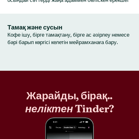
осындай сәттерді жаңа адаммен бөліскен ерекше!
Тамақ және сусын
Кофе ішу, бірге тамақтану, бірге ас әзірлеу немесе
бәрі барып көргісі келетін мейрамханаға бару.
Жарайды, бірақ..
неліктен
Tinder?