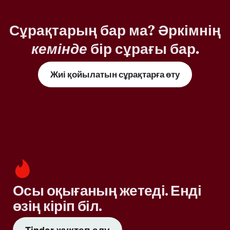
Сұрақтарың бар ма? Әркімнің
кемінде
бір сұрағы бар.
Жиі қойылатын сұрақтарға өту
Осы оқығаның жетеді. Енді
өзің кіріп біл.