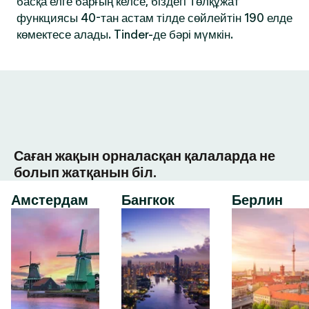
басқа елге барғың келсе, біздегі Төлқұжат
функциясы 40-тан астам тілде сөйлейтін 190 елде
көмектесе алады. Tinder-де бәрі мүмкін.
Саған жақын орналасқан қалаларда не
болып жатқанын біл.
Амстердам
Бангкок
Берлин