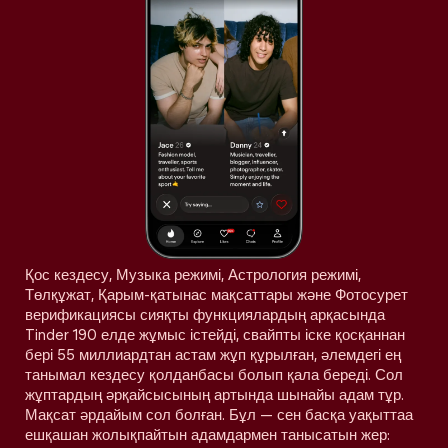
Қос кездесу, Музыка режимі, Астрология режимі,
Төлқұжат, Қарым-қатынас мақсаттары және Фотосурет
верификациясы сияқты функциялардың арқасында
Tinder 190 елде жұмыс істейді, свайпты іске қосқаннан
бері 55 миллиардтан астам жұп құрылған, әлемдегі ең
танымал кездесу қолданбасы болып қала береді. Сол
жұптардың әрқайсысының артында шынайы адам тұр.
Мақсат әрдайым сол болған. Бұл — сен басқа уақыттаа
ешқашан жолықпайтын адамдармен танысатын жер: