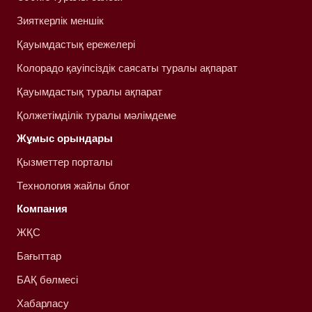
Зияткерлік меншік
Қауымдастық ережелері
Колорадо қауіпсіздік саясаты туралы ақпарат
Қауымдастық туралы ақпарат
Қолжетімділік туралы мәлімдеме
Жұмыс орындары
Қызметтер порталы
Технология жайлы блог
Компания
ЖҚС
Бағыттар
БАҚ бөлмесі
Хабарласу