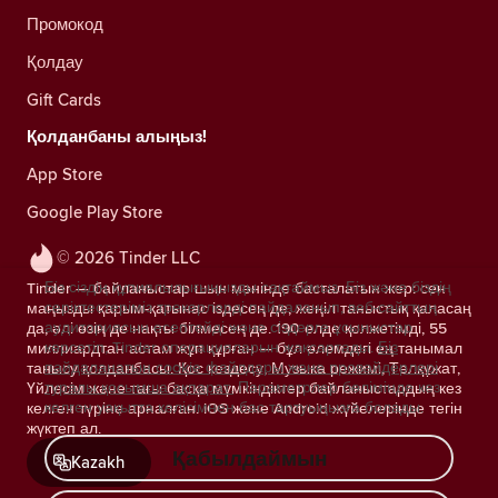
Промокод
Қолдау
Gift Cards
Қолданбаны алыңыз!
App Store
Google Play Store
© 2026 Tinder LLC
Біз сіздің құпиялылығыңызды сақтаймыз. Біз және біздің
Tinder — байланыстар шын мәнінде басталатын жер: сен
серіктестеріміз трекерлерді пайдаланып, веб-сайттың
маңызды қарым-қатынас іздесең де, жеңіл таныстық қаласаң
аудиториясын есептейді және сіздерге ұсыныстар
да, әлі өзің де нақты білмесең де. 190 елде қолжетімді, 55
көрсетіп, Tinder операцияларын жақсартады.
Біз
миллиардтан астам жұп құрған — бұл әлемдегі ең танымал
пайдаланатын cookie файлдары және провайдерлері
танысу қолданбасы. Қос кездесу, Музыка режимі, Төлқұжат,
туралы қосымша ақпарат.
Параметрлер бөлімінде кез
Үйлесім және тағы басқа мүмкіндіктер байланыстардың кез
келген уақытта келісімнен бас тартуыңызға болады.
келген түріне арналған. iOS және Android жүйелерінде тегін
жүктеп ал.
Қабылдаймын
Kazakh