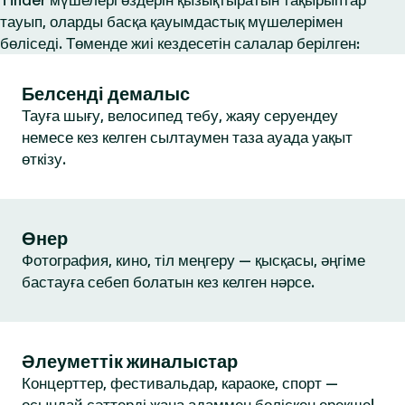
Tinder мүшелері өздерін қызықтыратын тақырыптар
тауып, оларды басқа қауымдастық мүшелерімен
бөліседі. Төменде жиі кездесетін салалар берілген:
Белсенді демалыс
Тауға шығу, велосипед тебу, жаяу серуендеу
немесе кез келген сылтаумен таза ауада уақыт
өткізу.
Өнер
Фотография, кино, тіл меңгеру — қысқасы, әңгіме
бастауға себеп болатын кез келген нәрсе.
Әлеуметтік жиналыстар
Концерттер, фестивальдар, караоке, спорт —