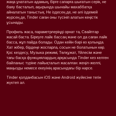
жаңа ұнататын адамың, бірге сапарға шығатын серік, не
баяу басталып, ақырында шынайы махаббатқа
айналатын таныстық. Не іздесең де, не әлі іздемей
жүрсең де, Tinder саған оны түсініп алатын кеңістік
ұсынады.
Профиль жаса, параметрлеріңді орнат та, Свайптар
жасай баста. Біреуге лайк бассаң және ол да саған лайк
басса, жұп пайда болады. Одан кейін бәрі өз қолыңда.
Хат жібер, бірдеңе жоспарла, сосын не болатынын көр.
Қос кездесу, Музыка режимі, Төлқұжат, Үйлесім және
тағы басқа функциялардың арқасында Tinder кез келген
байланыс түріне лайықталып жасалған: жеңіл-желпі,
маңызды немесе екеуінің арасындағы бір нәрсе.
Tinder қолданбасын iOS және Android жүйесіне тегін
жүктеп ал.