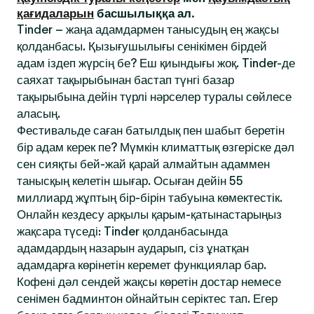
қағидаларын
басшылыққа ал.
Tinder – жаңа адамдармен танысудың ең жақсы
қолданбасы. Қызығушылығы сенікімен бірдей
адам іздеп жүрсің бе? Еш қиындығы жоқ. Tinder-де
саяхат тақырыбынан бастап түнгі базар
тақырыбына дейін түрлі нәрселер туралы сөйлесе
аласың.
Фестивальде саған батылдық пен шабыт беретін
бір адам керек пе? Мүмкін климаттық өзгеріске дәл
сен сияқты бей-жай қарай алмайтын адаммен
танысқың келетін шығар. Осыған дейін 55
миллиард жұптың бір-бірін табуына көмектестік.
Онлайн кездесу арқылы қарым-қатынастарыңыз
жақсара түседі: Tinder қолданбасында
адамдардың назарын аударып, сіз ұнатқан
адамдарға көрінетін керемет функциялар бар.
Кофені дәл сендей жақсы көретін достар немесе
сенімен бадминтон ойнайтын серіктес тап. Егер