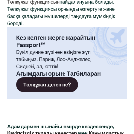
Төлқұжат функциясын
пайдалануыңа болады.
Төлқұжат функциясы орныңды өзгертуге және
басқа қаладағы мүшелерді таңдауға мүмкіндік
береді.
Кез келген жерге жарайтын
Passport™
Бүкіл дүние жүзінен өзіңізге жұп
табыңыз. Париж, Лос-Анджелес,
Сидней, ал, кеттік!
Ағымдағы орын
:
Тагбиларан
Төлқұжат деген не?
Адамдармен шынайы өмірде кездескенде,
Қауіпсіздік туралы кеңестер
мен
Қауымдастық