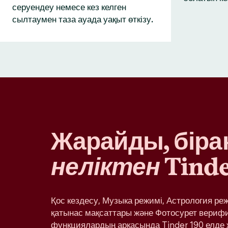
серуендеу немесе кез келген
сылтаумен таза ауада уақыт өткізу.
Жарайды, бірақ
неліктен
Tinde
Қос кездесу, Музыка режимі, Астрология ре
қатынас мақсаттары және Фотосурет вериф
функциялардың арқасында Tinder 190 елде 