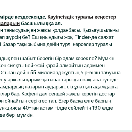
ірде кездескенде,
Қауіпсіздік туралы кеңестер
даларын
басшылыққа ал.
ен танысудың ең жақсы қолданбасы. Қызығушылығы
деп жүрсің бе? Еш қиындығы жоқ. Tinder-де саяхат
і базар тақырыбына дейін түрлі нәрселер туралы
дық пен шабыт беретін бір адам керек пе? Мүмкін
 сен сияқты бей-жай қарай алмайтын адаммен
 Осыған дейін 55 миллиард жұптың бір-бірін табуына
десу арқылы қарым-қатынастарыңыз жақсара түседі:
амдардың назарын аударып, сіз ұнатқан адамдарға
ялар бар. Кофені дәл сендей жақсы көретін достар
 ойнайтын серіктес тап. Егер басқа елге барғың
функциясы 40-тан астам тілде сөйлейтін 190 елде
де бәрі мүмкін.