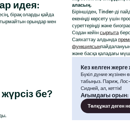
ар идея:
аласың.
Біріншіден, Tinder-ді па
сің, бірақ оларды қайда
екеніңді көрсету үшін 
аптырмайтын орындар мен
суреттеріңді және биогр
Содан кейін
сырғыта
берс
Саяхаттау алдында
прем
функциясын
пайдалануың
және басқа қаладағы мүше
Кез келген жерге
Бүкіл дүние жүзінен ө
табыңыз. Париж, Лос
Сидней, ал, кеттік!
жүрсіз бе?
Ағымдағы орын
:
Төлқұжат деген н
ды.