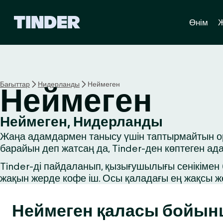
T
Өнім
i
n
d
e
r
H
Бағыттар
Нидерланды
Неймеген
Неймеген
o
m
e
Неймеген, Нидерланды
Жаңа адамдармен танысу үшін таптырмайтын орын
барайын деп жатсаң да, Tinder-ден көптеген ад
Tinder-ді пайдаланып, қызығушылығы сенікімен б
жақын жерде кофе іш. Осы қаладағы ең жақсы ж
Неймеген қаласы бойын