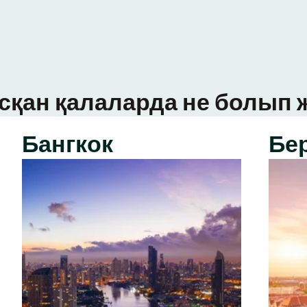
сқан қалаларда не болып ж
Бангкок
Бе