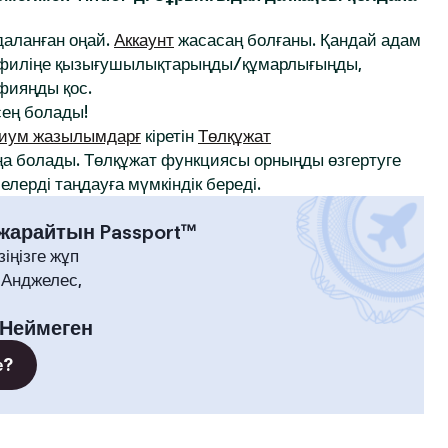
йдаланған оңай.
Аккаунт
жасасаң болғаны. Қандай адам
профиліңе қызығушылықтарыңды/құмарлығыңды,
афияңды қос.
ең болады!
иум жазылымдарғ
кіретін
Төлқұжат
а болады. Төлқұжат функциясы орныңды өзгертуге
лерді таңдауға мүмкіндік береді.
 жарайтын Passport™
зіңізге жұп
-Анджелес,
Неймеген
е?