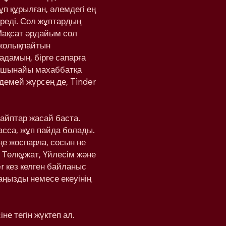
ұп құрылған, әлемдегі ең
реді. Сол жұптардың
Мақсат әрдайым сол
 жолықпайтын
адамың, бірге сапарға
а шынайы махаббатқа
здемей жүрсең де, Tinder
вайптар жасай баста.
басса, жұп пайда болады.
еңе жоспарла, сосын не
 Төлқұжат, Үйлесім және
r кез келген байланыс
аңызды немесе екеуінің
не тегін жүктеп ал.