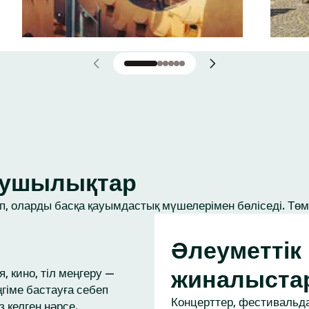
ығушылықтар
, оларды басқа қауымдастық мүшелерімен бөліседі. Төме
Әлеуметтік
жиналыста
, кино, тіл меңгеру —
ңгіме бастауға себеп
Концерттер, фестивальда
з келген нәрсе.