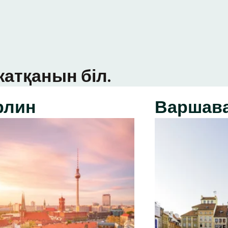
атқанын біл.
рлин
Варшав