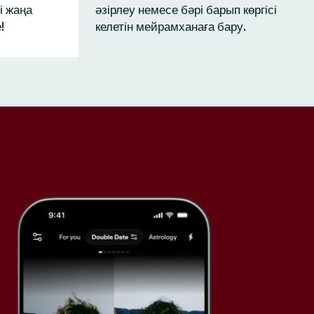
і жаңа
әзірлеу немесе бәрі барып көргісі
!
келетін мейрамханаға бару.