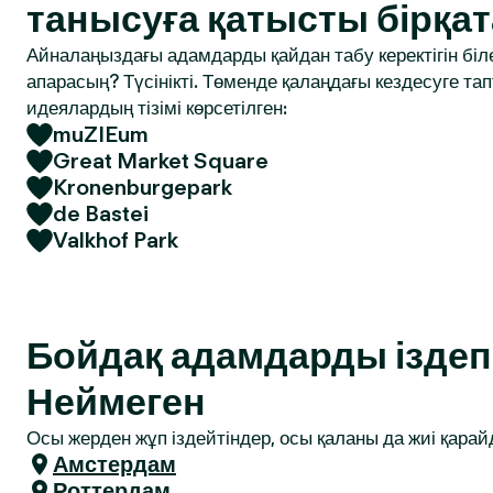
танысуға қатысты бірқат
Айналаңыздағы адамдарды қайдан табу керектігін біле
апарасың? Түсінікті. Төменде қалаңдағы кездесуге т
идеялардың тізімі көрсетілген:
muZIEum
Great Market Square
Kronenburgepark
de Bastei
Valkhof Park
Бойдақ адамдарды іздеп 
Неймеген
Осы жерден жұп іздейтіндер, осы қаланы да жиі қарай
Амстердам
Роттердам