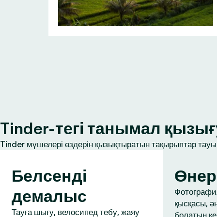
Tinder-тегі танымал қыз
Tinder мүшелері өздерін қызықтыратын тақырыптар тауып
Белсенді
Өнер
демалыс
Фотография
қысқасы, ә
Тауға шығу, велосипед тебу, жаяу
болатын ке