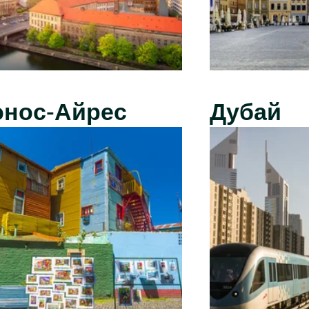
энос-Айрес
Дубай