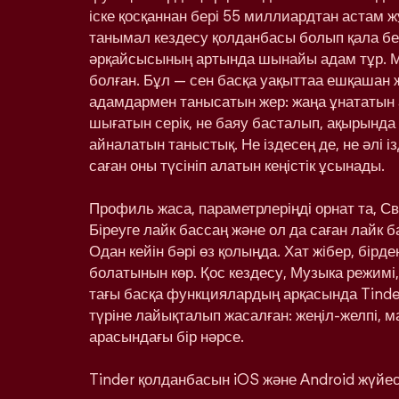
іске қосқаннан бері 55 миллиардтан астам ж
танымал кездесу қолданбасы болып қала бе
әрқайсысының артында шынайы адам тұр. 
болған. Бұл — сен басқа уақыттаа ешқашан
адамдармен танысатын жер: жаңа ұнататын 
шығатын серік, не баяу басталып, ақырынд
айналатын таныстық. Не іздесең де, не әлі і
саған оны түсініп алатын кеңістік ұсынады.
Профиль жаса, параметрлеріңді орнат та, С
Біреуге лайк бассаң және ол да саған лайк 
Одан кейін бәрі өз қолыңда. Хат жібер, бірд
болатынын көр. Қос кездесу, Музыка режимі,
тағы басқа функциялардың арқасында Tinde
түріне лайықталып жасалған: жеңіл-желпі, м
арасындағы бір нәрсе.
Tinder қолданбасын iOS және Android жүйесі