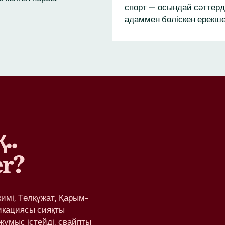
спорт — осындай сәттерд
адаммен бөліскен ерекше
..
r?
жимі, Төлқұжат, Қарым-
икациясы сияқты
жұмыс істейді, свайпты