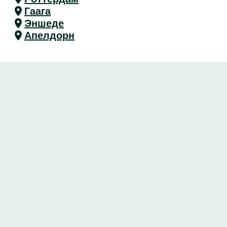
Гаага
Эншеде
Апелдорн