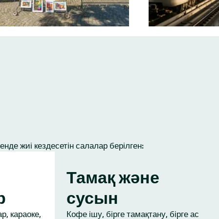
нде жиі кездесетін салалар берілген:
Тамақ және
р
сусын
р, караоке,
Кофе ішу, бірге тамақтану, бірге ас