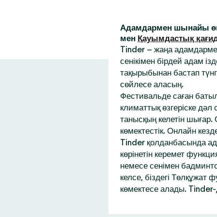
Адамдармен шынайы өм
мен
Қауымдастық қағи
Tinder – жаңа адамдарм
сенікімен бірдей адам із
тақырыбынан бастап түнг
сөйлесе аласың.
Фестивальде саған батыл
климаттық өзгеріске дәл
танысқың келетін шығар.
көмектестік. Онлайн кез
Tinder қолданбасында ад
көрінетін керемет функци
немесе сенімен бадминтон
келсе, біздегі Төлқұжат 
көмектесе алады. Tinder-