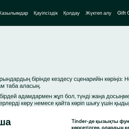
Жазылымдар
Қауіпсіздік
Қолдау
Жүктеп алу
Gift
дардың бірінде кездесу сценарийін көріңіз: Не
ам таба аласың.
ірдей адамдармен жұп бол, түнді жаңа досыңмен 
ерлерді көру немесе қайта көріп шығу үшін қыд
ша
Tinder-де қызықты фун
көрсетілген, олардың к