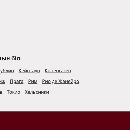
ын біл.
ублин
Кейптаун
Копенгаген
иж
Прага
Рим
Рио де Жанейро
в
Токио
Хельсинки