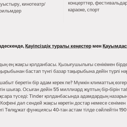
концерттер, фестивальдар
ауыстыру, кинотеатр/
караоке, спорт
фильмдер
здескенде,
Қауіпсіздік туралы кеңестер
мен
Қауымдас
дың ең жақсы қолданбасы. Қызығушылығы сенікімен бірде
ақырыбынан бастап түнгі базар тақырыбына дейін түрлі н
абыт беретін бір адам керек пе? Мүмкін климаттық өзгер
н шығар. Осыған дейін 55 миллиард жұптың бір-бірін та
сара түседі: Tinder қолданбасында адамдардың назарын 
 Кофені дәл сендей жақсы көретін достар немесе сенімен
дегі Төлқұжат функциясы 40-тан астам тілде сөйлейтін 190