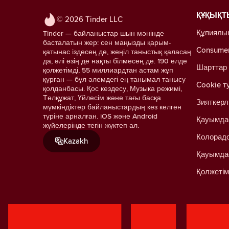
ҚҰҚЫҚТ
© 2026 Tinder LLC
Құпиялы
Tinder — байланыстар шын мәнінде
басталатын жер: сен маңызды қарым-
Consumer 
қатынас іздесең де, жеңіл таныстық қаласаң
да, әлі өзің де нақты білмесең де. 190 елде
Шарттар
қолжетімді, 55 миллиардтан астам жұп
құрған — бұл әлемдегі ең танымал танысу
Cookie т
қолданбасы. Қос кездесу, Музыка режимі,
Төлқұжат, Үйлесім және тағы басқа
Зияткерл
мүмкіндіктер байланыстардың кез келген
түріне арналған. iOS және Android
Қауымда
жүйелерінде тегін жүктеп ал.
Колорадо
Kazakh
Қауымда
Қолжетім