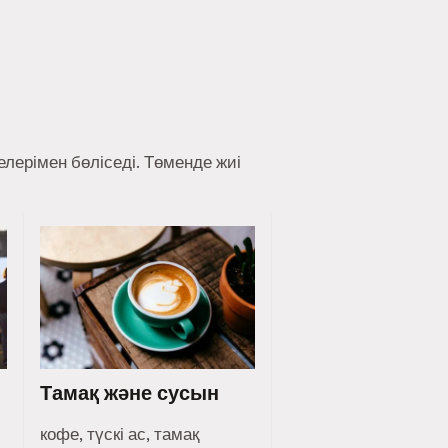
лерімен бөліседі. Төменде жиі
Тамақ және сусын
кофе, түскі ас, тамақ