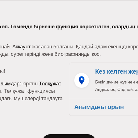
өп. Төменде бірнеше функция көрсетілген, олардың 
оңай.
Аккаунт
жасасаң болғаны. Қандай адам екеніңді көр
ы, суреттеріңді және биографияңды қос.
Кез келген же
ы!
Бүкіл дүние жүзінен 
ылымдарғ
кіретін
Төлқұжат
Анджелес, Сидней, ал,
. Төлқұжат функциясы
адағы мүшелерді таңдауға
Ағымдағы орын