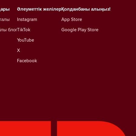
дары
Әлеуметтік желілер
Қолданбаны алыңыз!
талы
Instagram
App Store
йлы блог
TikTok
Google Play Store
YouTube
X
Facebook