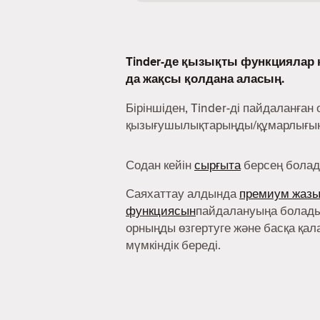
Tinder-де қызықты функциялар к
да жақсы қолдана аласың.
Біріншіден, Tinder-ді пайдаланған 
қызығушылықтарыңды/құмарлығыңд
Содан кейін
сырғыта
берсең болад
Саяхаттау алдында
премиум жаз
функциясын
пайдалануыңа болады
орныңды өзгертуге және басқа қал
мүмкіндік береді.