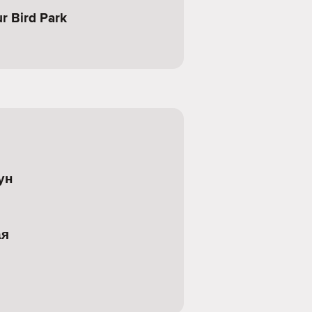
r Bird Park
ун
ая