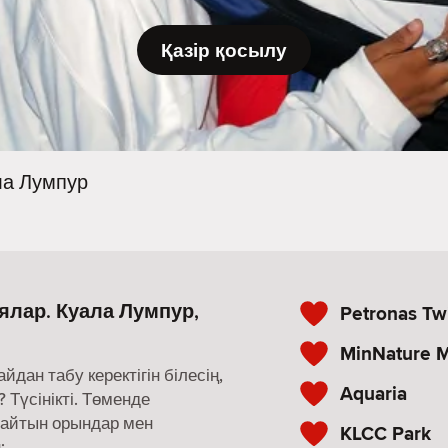
Қазір қосылу
ла Лумпур
ялар. Куала Лумпур,
Petronas Tw
MinNature M
ан табу керектігін білесің,
Aquaria
 Түсінікті. Төменде
майтын орындар мен
KLCC Park
: