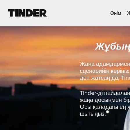
T
Өнім
i
n
d
e
Жұбыңд
r
H
o
m
Жаңа адамдармен 
e
сценарийін көріңі
деп жатсаң да, Ti
Tinder-ді пайдала
жаңа досыңмен бірг
Осы қаладағы ең ж
шығыңыз.