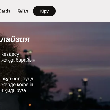
 Cards
Тіл
Кіру
алайзия
 кездесу
а жаққа барайын
 жұп бол, түнді
н жерде кофе іш.
ін қыдыруға