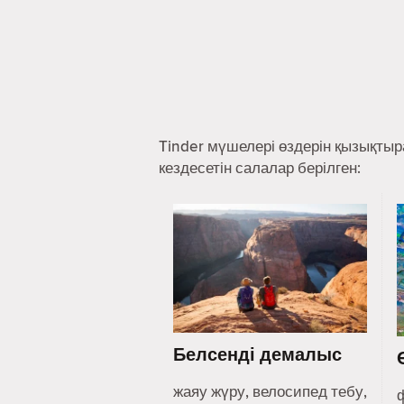
Tinder мүшелері өздерін қызықты
кездесетін салалар берілген:
Белсенді демалыс
жаяу жүру, велосипед тебу,