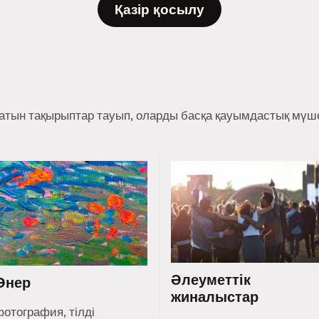
Қазір қосылу
ратын тақырыптар тауып, оларды басқа қауымдастық мүше
Әлеуметтік
Өнер
жиналыстар
фотография, тілді