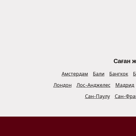
Саған 
Амстердам
Бали
Бангкок
Б
Лондон
Лос-Анджелес
Мадрид
Сан-Паулу
Сан-Фра