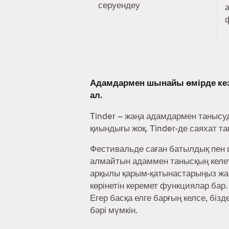
серуендеу
Адамдармен шынайы өмірде ке
ал.
Tinder – жаңа адамдармен танысу
қиындығы жоқ. Tinder-де саяхат т
Фестивальде саған батылдық пен ш
алмайтын адаммен танысқың келеті
арқылы қарым-қатынастарыңыз жақ
көрінетін керемет функциялар бар.
Егер басқа елге барғың келсе, біз
бәрі мүмкін.