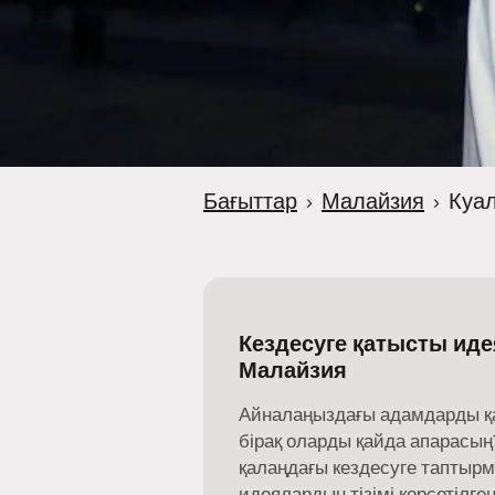
Бағыттар
›
Малайзия
›
Куа
Кездесуге қатысты иде
Малайзия
Айналаңыздағы адамдарды қайд
бірақ оларды қайда апарасың?
қалаңдағы кездесуге таптыр
идеялардың тізімі көрсетілген