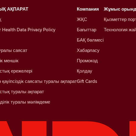
ЫҚ АҚПАРАТ
Компания
Жұмыс орын
қ
ЖҚС
Қызметтер пор
Health Data Privacy Policy
Бағыттар
Технология жа
БАҚ бөлмесі
уралы саясат
Хабарласу
ік меншік
Промокод
стық ережелері
Қолдау
 қауіпсіздік саясаты туралы ақпарат
Gift Cards
стық туралы ақпарат
ділік туралы мәлімдеме