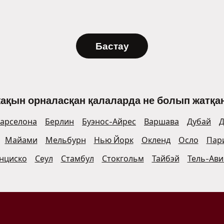
Бастау
жақын орналасқан қалаларда не болып жатқан
арселона
Берлин
Буэнос-Айрес
Варшава
Дубай
Д
Майами
Мельбурн
Нью Йорк
Окленд
Осло
Пар
нциско
Сеул
Стамбул
Стокгольм
Тайбэй
Тель-Ави