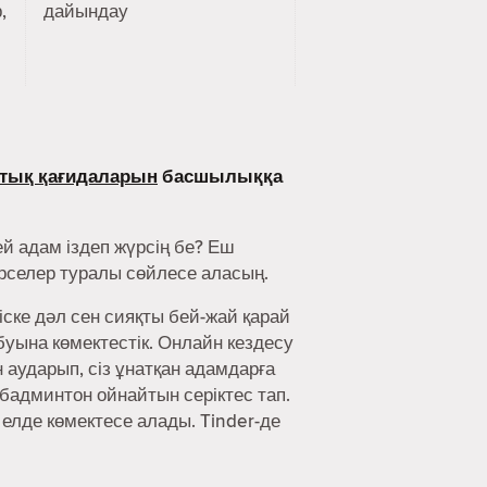
,
дайындау
тық қағидаларын
басшылыққа
й адам іздеп жүрсің бе? Еш
әрселер туралы сөйлесе аласың.
іске дәл сен сияқты бей-жай қарай
буына көмектестік. Онлайн кездесу
аударып, сіз ұнатқан адамдарға
 бадминтон ойнайтын серіктес тап.
 елде көмектесе алады. Tinder-де