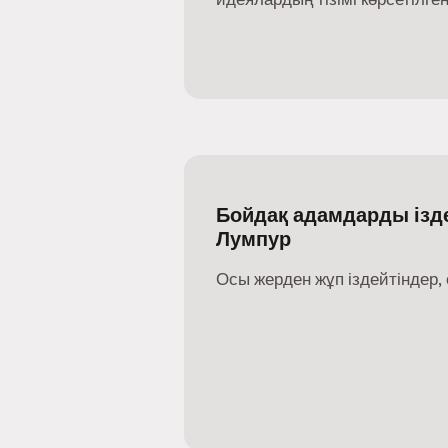
Бойдақ адамдарды ізде
Лумпур
Осы жерден жұп іздейтіндер, 