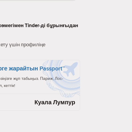
көмегімен Tinder-ді бұрынғыдан
сету үшін профиліңе
рге жарайтын Passport™
өзіңізге жұп табыңыз. Париж, Лос-
 кеттік!
Куала Лумпур