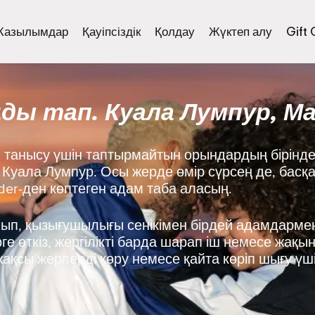
Жазылымдар
Қауіпсіздік
Қолдау
Жүктеп алу
Gift
ы тап. Куала Лумпур, М
танысу үшін таптырмайтын орындардың бірінде
з: Куала Лумпур. Осы жерде өмір сүрсең де, басқ
nder-ден көптеген адам таба аласың.
нып, қызығушылығы сенікімен бірдей адамдармен
е өткіз, жергілікті барда шарап іш немесе жақы
ақсы жерлерді көру немесе қайта көріп шығу үш