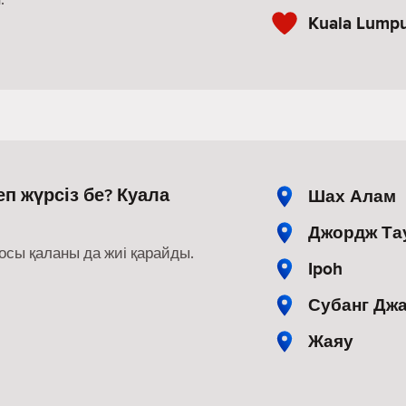
Kuala Lumpu
п жүрсіз бе? Куала
Шах Алам
Джордж Та
осы қаланы да жиі қарайды.
Ipoh
Субанг Дж
Жаяу