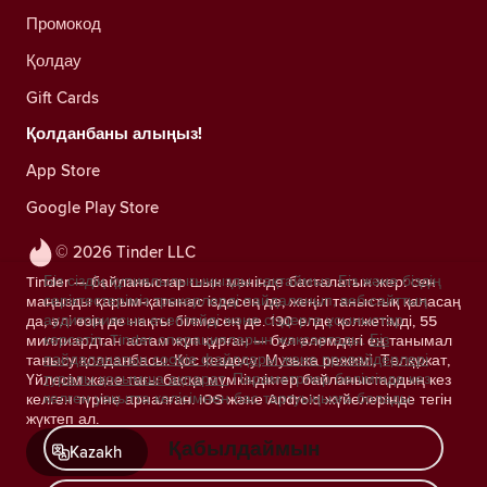
Промокод
Қолдау
Gift Cards
Қолданбаны алыңыз!
App Store
Google Play Store
© 2026 Tinder LLC
Біз сіздің құпиялылығыңызды сақтаймыз. Біз және біздің
Tinder — байланыстар шын мәнінде басталатын жер: сен
серіктестеріміз трекерлерді пайдаланып, веб-сайттың
маңызды қарым-қатынас іздесең де, жеңіл таныстық қаласаң
аудиториясын есептейді және сіздерге ұсыныстар
да, әлі өзің де нақты білмесең де. 190 елде қолжетімді, 55
көрсетіп, Tinder операцияларын жақсартады.
Біз
миллиардтан астам жұп құрған — бұл әлемдегі ең танымал
пайдаланатын cookie файлдары және провайдерлері
танысу қолданбасы. Қос кездесу, Музыка режимі, Төлқұжат,
туралы қосымша ақпарат.
Параметрлер бөлімінде кез
Үйлесім және тағы басқа мүмкіндіктер байланыстардың кез
келген уақытта келісімнен бас тартуыңызға болады.
келген түріне арналған. iOS және Android жүйелерінде тегін
жүктеп ал.
Қабылдаймын
Kazakh