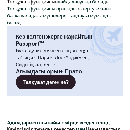
Төлқұжат функциясын
пайдалануыңа болады.
Төлқұжат функциясы орныңды өзгертуге және
басқа қаладағы мүшелерді таңдауға мүмкіндік
береді.
Кез келген жерге жарайтын
Passport™
Бүкіл дүние жүзінен өзіңізге жұп
табыңыз. Париж, Лос-Анджелес,
Сидней, ал, кеттік!
Ағымдағы орын
:
Прато
Төлқұжат деген не?
Адамдармен шынайы өмірде кездескенде,
Қауіпсіздік туралы кеңестер
мен
Қауымдастық