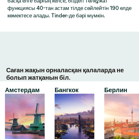
басқа елге барғың келсе, біздегі Төлқұжат
функциясы 40-тан астам тілде сөйлейтін 190 елде
көмектесе алады. Tinder-де бәрі мүмкін.
Саған жақын орналасқан қалаларда не
болып жатқанын біл.
Амстердам
Бангкок
Берлин