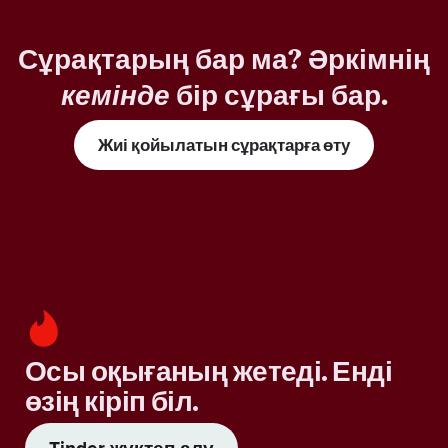
Сұрақтарың бар ма? Әркімнің
кемінде
бір сұрағы бар.
Жиі қойылатын сұрақтарға өту
Осы оқығаның жетеді. Енді
өзің кіріп біл.