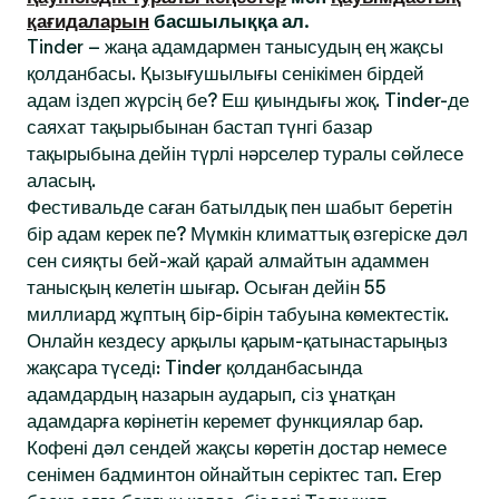
қағидаларын
басшылыққа ал.
Tinder – жаңа адамдармен танысудың ең жақсы
қолданбасы. Қызығушылығы сенікімен бірдей
адам іздеп жүрсің бе? Еш қиындығы жоқ. Tinder-де
саяхат тақырыбынан бастап түнгі базар
тақырыбына дейін түрлі нәрселер туралы сөйлесе
аласың.
Фестивальде саған батылдық пен шабыт беретін
бір адам керек пе? Мүмкін климаттық өзгеріске дәл
сен сияқты бей-жай қарай алмайтын адаммен
танысқың келетін шығар. Осыған дейін 55
миллиард жұптың бір-бірін табуына көмектестік.
Онлайн кездесу арқылы қарым-қатынастарыңыз
жақсара түседі: Tinder қолданбасында
адамдардың назарын аударып, сіз ұнатқан
адамдарға көрінетін керемет функциялар бар.
Кофені дәл сендей жақсы көретін достар немесе
сенімен бадминтон ойнайтын серіктес тап. Егер