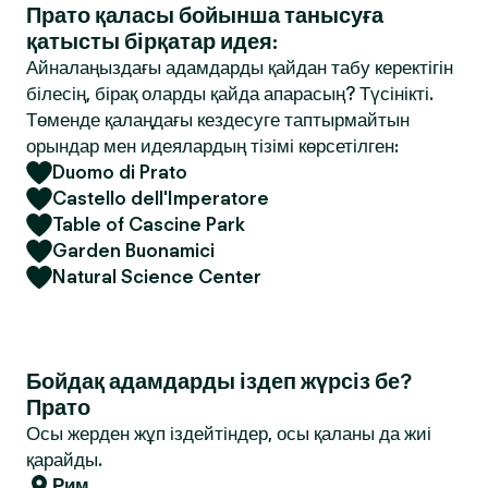
Прато қаласы бойынша танысуға
қатысты бірқатар идея:
Айналаңыздағы адамдарды қайдан табу керектігін
білесің, бірақ оларды қайда апарасың? Түсінікті.
Төменде қалаңдағы кездесуге таптырмайтын
орындар мен идеялардың тізімі көрсетілген:
Duomo di Prato
Castello dell'Imperatore
Table of Cascine Park
Garden Buonamici
Natural Science Center
Бойдақ адамдарды іздеп жүрсіз бе?
Прато
Осы жерден жұп іздейтіндер, осы қаланы да жиі
қарайды.
Рим