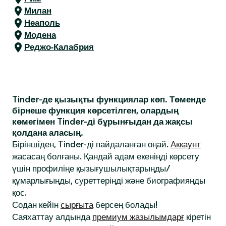
Милан
Неаполь
Модена
Реджо-Калабрия
Tinder-де қызықты функциялар көп. Төменде
бірнеше функция көрсетілген, олардың
көмегімен Tinder-ді бұрынғыдан да жақсы
қолдана аласың.
Біріншіден, Tinder-ді пайдаланған оңай.
Аккаунт
жасасаң болғаны. Қандай адам екеніңді көрсету
үшін профиліңе қызығушылықтарыңды/
құмарлығыңды, суреттеріңді және биографияңды
қос.
Содан кейін
сырғыта
берсең болады!
Саяхаттау алдында
премиум жазылымдарғ
кіретін