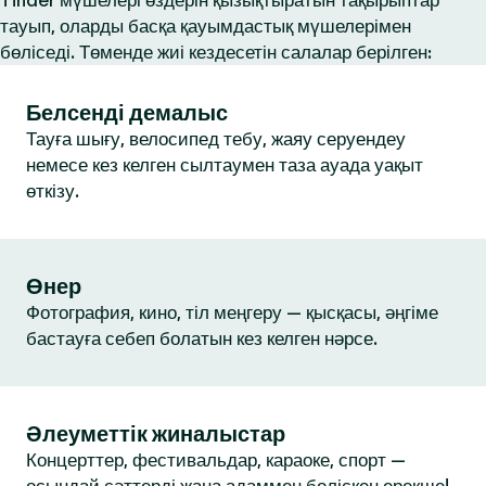
Tinder мүшелері өздерін қызықтыратын тақырыптар
тауып, оларды басқа қауымдастық мүшелерімен
бөліседі. Төменде жиі кездесетін салалар берілген:
Белсенді демалыс
Тауға шығу, велосипед тебу, жаяу серуендеу
немесе кез келген сылтаумен таза ауада уақыт
өткізу.
Өнер
Фотография, кино, тіл меңгеру — қысқасы, әңгіме
бастауға себеп болатын кез келген нәрсе.
Әлеуметтік жиналыстар
Концерттер, фестивальдар, караоке, спорт —