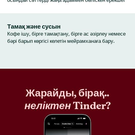
осындай сәттерді жаңа адаммен бөліскен ерекше!
Тамақ және сусын
Кофе ішу, бірге тамақтану, бірге ас әзірлеу немесе
бәрі барып көргісі келетін мейрамханаға бару.
Жарайды, бірақ..
неліктен
Tinder?