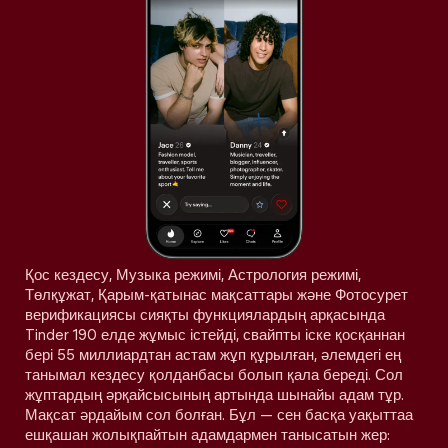
Қос кездесу, Музыка режимі, Астрология режимі,
Төлқұжат, Қарым-қатынас мақсаттары және Фотосурет
верификациясы сияқты функциялардың арқасында
Tinder 190 елде жұмыс істейді, свайпты іске қосқаннан
бері 55 миллиардтан астам жұп құрылған, әлемдегі ең
танымал кездесу қолданбасы болып қала береді. Сол
жұптардың әрқайсысының артында шынайы адам тұр.
Мақсат әрдайым сол болған. Бұл — сен басқа уақыттаа
ешқашан жолықпайтын адамдармен танысатын жер: