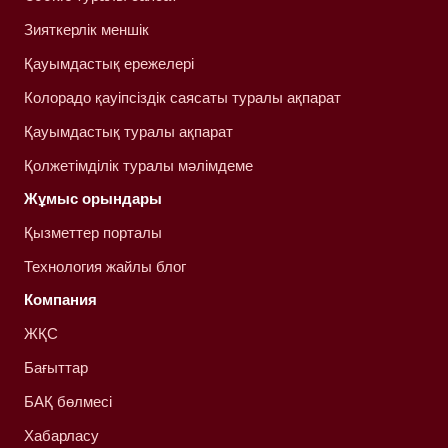
Зияткерлік меншік
Қауымдастық ережелері
Колорадо қауіпсіздік саясаты туралы ақпарат
Қауымдастық туралы ақпарат
Қолжетімділік туралы мәлімдеме
Жұмыс орындары
Қызметтер порталы
Технология жайлы блог
Компания
ЖҚС
Бағыттар
БАҚ бөлмесі
Хабарласу