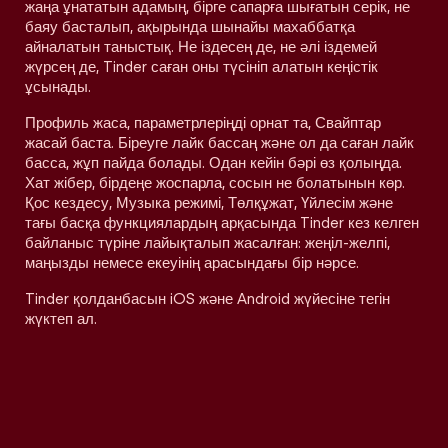
жаңа ұнататын адамың, бірге сапарға шығатын серік, не
баяу басталып, ақырында шынайы махаббатқа
айналатын таныстық. Не іздесең де, не әлі іздемей
жүрсең де, Tinder саған оны түсініп алатын кеңістік
ұсынады.
Профиль жаса, параметрлеріңді орнат та, Свайптар
жасай баста. Біреуге лайк бассаң және ол да саған лайк
басса, жұп пайда болады. Одан кейін бәрі өз қолыңда.
Хат жібер, бірдеңе жоспарла, сосын не болатынын көр.
Қос кездесу, Музыка режимі, Төлқұжат, Үйлесім және
тағы басқа функциялардың арқасында Tinder кез келген
байланыс түріне лайықталып жасалған: жеңіл-желпі,
маңызды немесе екеуінің арасындағы бір нәрсе.
Tinder қолданбасын iOS және Android жүйесіне тегін
жүктеп ал.