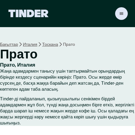
T
i
n
d
e
Бағыттар
Италия
Тоскана
Прато
r
Прато
H
o
m
Прато, Италия
e
Жаңа адамдармен танысу үшін таптырмайтын орындардың
бірінде кездесу сценарийін көріңіз: Прато. Осы жерде өмір
сүрсең де, басқа жаққа барайын деп жатсаң да, Tinder-ден
көптеген адам таба аласың.
Tinder-ді пайдаланып, қызығушылығы сенікімен бірдей
адамдармен жұп бол, түнді жаңа досыңмен бірге өткіз, жергілікті
барда шарап іш немесе жақын жерде кофе іш. Осы қаладағы ең
жақсы жерлерді көру немесе қайта көріп шығу үшін қыдыруға
шығыңыз.