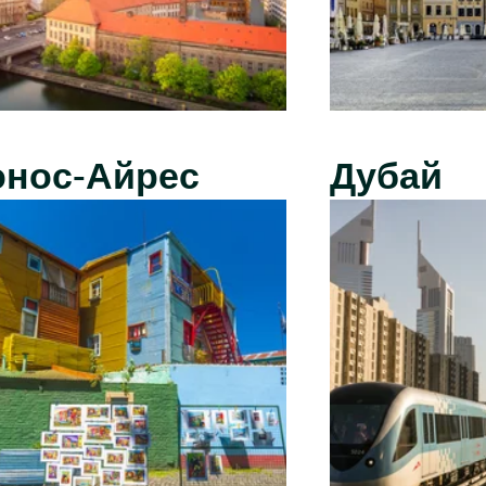
энос-Айрес
Дубай