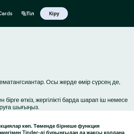
 Cards
Тіл
Кіру
ематангсиантар. Осы жерде өмір сүрсең де,
бірге өткіз, жергілікті барда шарап іш немесе
ыруға шығыңыз.
кциялар көп. Төменде бірнеше функция
өмегімен Tinder-ді бұрынғыдан да жақсы қолдана