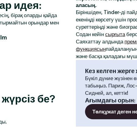
ар идея:
аласың.
Біріншіден, Tinder-ді па
сің, бірақ оларды қайда
екеніңді көрсету үшін 
аптырмайтын орындар мен
суреттеріңді және биогр
Содан кейін
сырғыта
берс
 Im
Саяхаттау алдында
прем
функциясын
пайдалануың
және басқа қаладағы мүше
Кез келген жерге
Бүкіл дүние жүзінен ө
табыңыз. Париж, Лос
Сидней, ал, кеттік!
жүрсіз бе?
Ағымдағы орын
:
Төлқұжат деген н
ды.