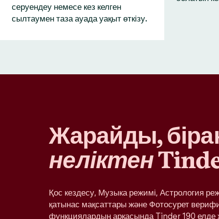
серуендеу немесе кез келген
сылтаумен таза ауада уақыт өткізу.
Жарайды, бірақ
неліктен
Tinde
Қос кездесу, Музыка режимі, Астрология ре
қатынас мақсаттары және Фотосурет вериф
функциялардың арқасында Tinder 190 елде 