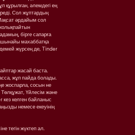
ұп құрылған, әлемдегі ең
реді. Сол жұптардың
Мақсат әрдайым сол
 жолықпайтын
адамың, бірге сапарға
а шынайы махаббатқа
здемей жүрсең де, Tinder
вайптар жасай баста.
басса, жұп пайда болады.
еңе жоспарла, сосын не
 Төлқұжат, Үйлесім және
r кез келген байланыс
аңызды немесе екеуінің
не тегін жүктеп ал.