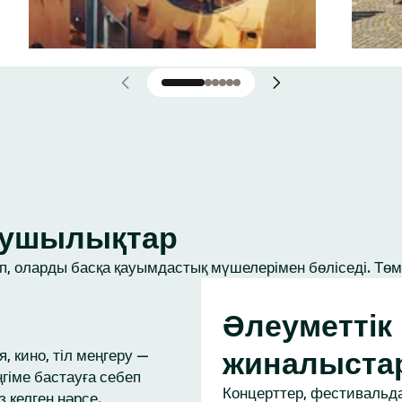
ығушылықтар
, оларды басқа қауымдастық мүшелерімен бөліседі. Төме
Әлеуметтік
жиналыста
, кино, тіл меңгеру —
ңгіме бастауға себеп
Концерттер, фестивальда
з келген нәрсе.