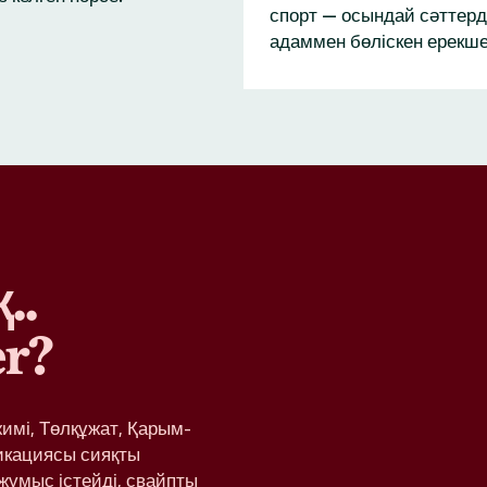
спорт — осындай сәттерд
адаммен бөліскен ерекше
..
r?
жимі, Төлқұжат, Қарым-
икациясы сияқты
жұмыс істейді, свайпты