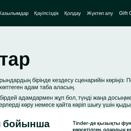
Жазылымдар
Қауіпсіздік
Қолдау
Жүктеп алу
Gift
тар
ндардың бірінде кездесу сценарийін көріңіз: П
 көптеген адам таба аласың.
ірдей адамдармен жұп бол, түнді жаңа досыңмен 
ерлерді көру немесе қайта көріп шығу үшін қыд
ы бойынша
Tinder-де қызықты фун
көрсетілген, олардың к