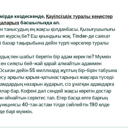
ірде кездескенде,
Қауіпсіздік туралы кеңестер
даларын
басшылыққа ал.
ен танысудың ең жақсы қолданбасы. Қызығушылығы
деп жүрсің бе? Еш қиындығы жоқ. Tinder-де саяхат
і базар тақырыбына дейін түрлі нәрселер туралы
дық пен шабыт беретін бір адам керек пе? Мүмкін
 сен сияқты бей-жай қарай алмайтын адаммен
 Осыған дейін 55 миллиард жұптың бір-бірін табуына
десу арқылы қарым-қатынастарыңыз жақсара түседі:
амдардың назарын аударып, сіз ұнатқан адамдарға
ялар бар. Кофені дәл сендей жақсы көретін достар
 ойнайтын серіктес тап. Егер басқа елге барғың
функциясы 40-тан астам тілде сөйлейтін 190 елде
де бәрі мүмкін.