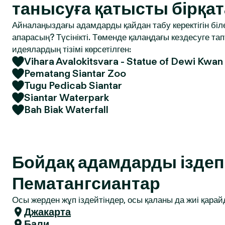
танысуға қатысты бірқат
Айналаңыздағы адамдарды қайдан табу керектігін біле
апарасың? Түсінікті. Төменде қалаңдағы кездесуге т
идеялардың тізімі көрсетілген:
Vihara Avalokitsvara - Statue of Dewi Kwan
Pematang Siantar Zoo
Tugu Pedicab Siantar
Siantar Waterpark
Bah Biak Waterfall
Бойдақ адамдарды іздеп 
Пематангсиантар
Осы жерден жұп іздейтіндер, осы қаланы да жиі қарай
Джакарта
Бали