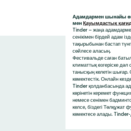
Адамдармен шынайы өм
мен
Қауымдастық қағи
Tinder – жаңа адамдарм
сенікімен бірдей адам із
тақырыбынан бастап түнг
сөйлесе аласың.
Фестивальде саған батыл
климаттық өзгеріске дәл
танысқың келетін шығар.
көмектестік. Онлайн кез
Tinder қолданбасында ад
көрінетін керемет функци
немесе сенімен бадминтон
келсе, біздегі Төлқұжат 
көмектесе алады. Tinder-