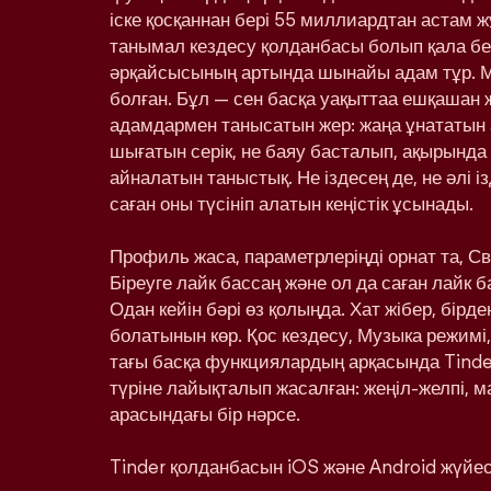
іске қосқаннан бері 55 миллиардтан астам ж
танымал кездесу қолданбасы болып қала бе
әрқайсысының артында шынайы адам тұр. 
болған. Бұл — сен басқа уақыттаа ешқашан
адамдармен танысатын жер: жаңа ұнататын 
шығатын серік, не баяу басталып, ақырынд
айналатын таныстық. Не іздесең де, не әлі і
саған оны түсініп алатын кеңістік ұсынады.
Профиль жаса, параметрлеріңді орнат та, С
Біреуге лайк бассаң және ол да саған лайк 
Одан кейін бәрі өз қолыңда. Хат жібер, бірд
болатынын көр. Қос кездесу, Музыка режимі,
тағы басқа функциялардың арқасында Tinde
түріне лайықталып жасалған: жеңіл-желпі, м
арасындағы бір нәрсе.
Tinder қолданбасын iOS және Android жүйесі