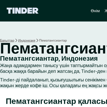
T
Өнім
i
n
d
e
r
H
Бағыттар
Индонезия
Пематангсиантар
Пематангсиан
o
m
e
Пематангсиантар, Индонезия
Жаңа адамдармен танысу үшін таптырмайтын оры
басқа жаққа барайын деп жатсаң да, Tinder-ден
Tinder-ді пайдаланып, қызығушылығы сенікімен б
жақын жерде кофе іш. Осы қаладағы ең жақсы ж
Пематангсиантар қалас