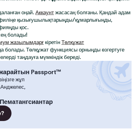
йдаланған оңай.
Аккаунт
жасасаң болғаны. Қандай адам
профиліңе қызығушылықтарыңды/құмарлығыңды,
афияңды қос.
ең болады!
иум жазылымдарғ
кіретін
Төлқұжат
а болады. Төлқұжат функциясы орныңды өзгертуге
лерді таңдауға мүмкіндік береді.
 жарайтын Passport™
зіңізге жұп
-Анджелес,
Пематангсиантар
е?