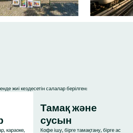
нде жиі кездесетін салалар берілген:
Тамақ және
р
сусын
р, караоке,
Кофе ішу, бірге тамақтану, бірге ас