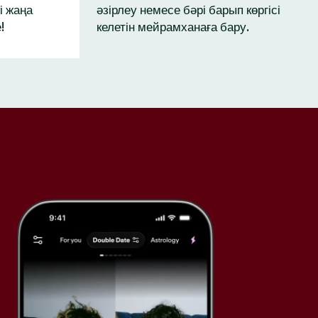
і жаңа
әзірлеу немесе бәрі барып көргісі
!
келетін мейрамханаға бару.