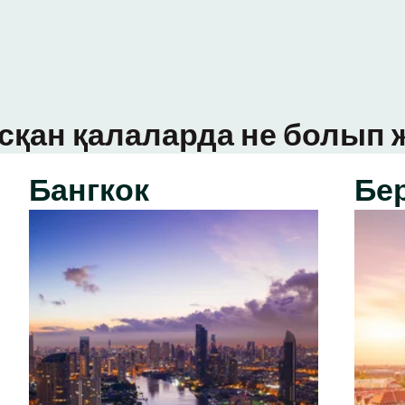
сқан қалаларда не болып ж
Бангкок
Бе