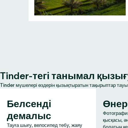
Tinder-тегі танымал қыз
Tinder мүшелері өздерін қызықтыратын тақырыптар тауып
Белсенді
Өнер
демалыс
Фотография
қысқасы, ә
Тауға шығу, велосипед тебу, жаяу
болатын ке