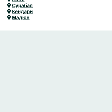
Сурабая
Кендари
Мадюн