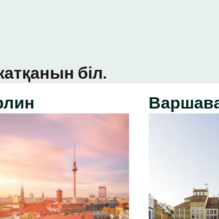
атқанын біл.
рлин
Варшав