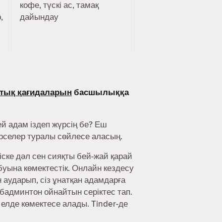
кофе, түскі ас, тамақ
,
дайындау
тық қағидаларын
басшылыққа
й адам іздеп жүрсің бе? Еш
әрселер туралы сөйлесе аласың.
іске дәл сен сияқты бей-жай қарай
буына көмектестік. Онлайн кездесу
аударып, сіз ұнатқан адамдарға
 бадминтон ойнайтын серіктес тап.
 елде көмектесе алады. Tinder-де