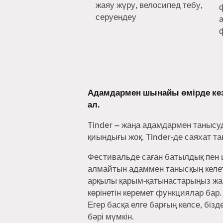
жаяу жүру, велосипед тебу,
серуендеу
Адамдармен шынайы өмірде ке
ал.
Tinder – жаңа адамдармен танысу
қиындығы жоқ. Tinder-де саяхат т
Фестивальде саған батылдық пен ш
алмайтын адаммен танысқың келеті
арқылы қарым-қатынастарыңыз жақ
көрінетін керемет функциялар бар.
Егер басқа елге барғың келсе, біз
бәрі мүмкін.