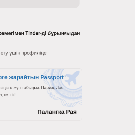
көмегімен Tinder-ді бұрынғыдан
сету үшін профиліңе
рге жарайтын Passport™
өзіңізге жұп табыңыз. Париж, Лос-
 кеттік!
Палангка Рая