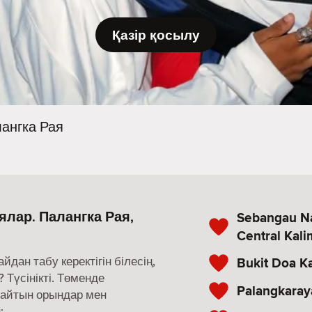
Қазір қосылу
ангка Рая
ялар. Палангка Рая,
Sebangau Na
Central Kal
ан табу керектігін білесің,
Bukit Doa K
 Түсінікті. Төменде
Palangkaray
майтын орындар мен
: