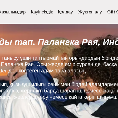
Жазылымдар
Қауіпсіздік
Қолдау
Жүктеп алу
Gift
ы тап. Палангка Рая, Ин
танысу үшін таптырмайтын орындардың бірінде
з: Палангка Рая. Осы жерде өмір сүрсең де, басқ
nder-ден көптеген адам таба аласың.
нып, қызығушылығы сенікімен бірдей адамдармен
е өткіз, жергілікті барда шарап іш немесе жақы
ақсы жерлерді көру немесе қайта көріп шығу үш