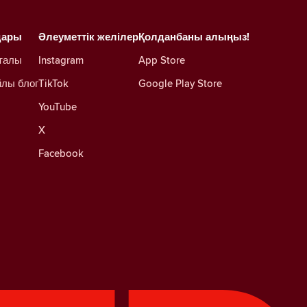
дары
Әлеуметтік желілер
Қолданбаны алыңыз!
талы
Instagram
App Store
йлы блог
TikTok
Google Play Store
YouTube
X
Facebook