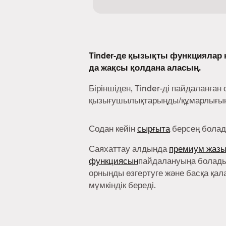
Tinder-де қызықты функциялар к
да жақсы қолдана аласың.
Біріншіден, Tinder-ді пайдаланған 
қызығушылықтарыңды/құмарлығыңд
Содан кейін
сырғыта
берсең болад
Саяхаттау алдында
премиум жаз
функциясын
пайдалануыңа болады
орныңды өзгертуге және басқа қал
мүмкіндік береді.