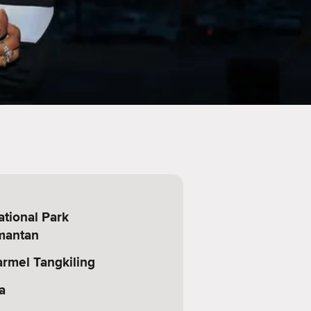
tional Park
imantan
armel Tangkiling
a