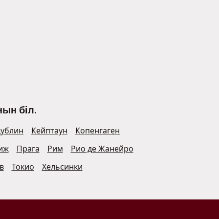
ын біл.
ублин
Кейптаун
Копенгаген
иж
Прага
Рим
Рио де Жанейро
в
Токио
Хельсинки