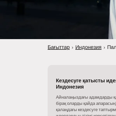
Бағыттар
›
Индонезия
›
Пал
Кездесуге қатысты иде
Индонезия
Айналаңыздағы адамдарды қайд
бірақ оларды қайда апарасың?
қалаңдағы кездесуге таптыр
идеялардың тізімі көрсетілген