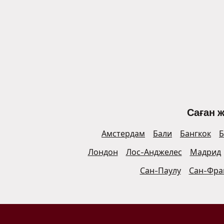
Саған 
Амстердам
Бали
Бангкок
Б
Лондон
Лос-Анджелес
Мадрид
Сан-Паулу
Сан-Фра