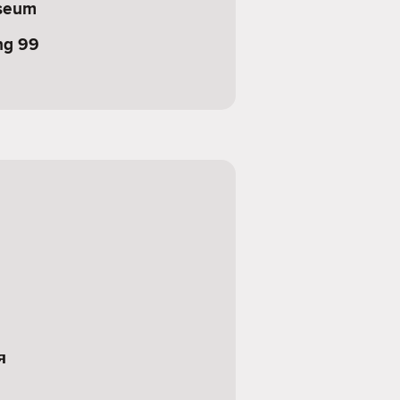
seum
ng 99
я