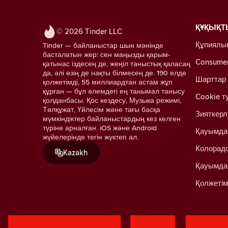
ҚҰҚЫҚТ
© 2026 Tinder LLC
Құпиялы
Tinder — байланыстар шын мәнінде
басталатын жер: сен маңызды қарым-
Consumer 
қатынас іздесең де, жеңіл таныстық қаласаң
да, әлі өзің де нақты білмесең де. 190 елде
Шарттар
қолжетімді, 55 миллиардтан астам жұп
құрған — бұл әлемдегі ең танымал танысу
Cookie т
қолданбасы. Қос кездесу, Музыка режимі,
Төлқұжат, Үйлесім және тағы басқа
Зияткерл
мүмкіндіктер байланыстардың кез келген
түріне арналған. iOS және Android
Қауымда
жүйелерінде тегін жүктеп ал.
Колорадо
Kazakh
Қауымда
Қолжетім