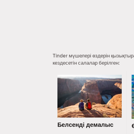
Tinder мүшелері өздерін қызықты
кездесетін салалар берілген:
Белсенді демалыс