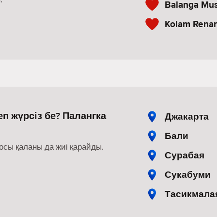
Balanga Mu
Kolam Rena
п жүрсіз бе? Палангка
Джакарта
Бали
осы қаланы да жиі қарайды.
Сурабая
Сукабуми
Тасикмала