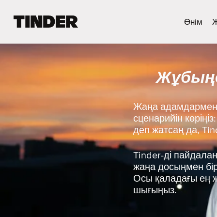
T
Өнім
i
n
d
e
Жұбыңд
r
H
o
m
Жаңа адамдармен 
e
сценарийін көріңі
деп жатсаң да, Ti
Tinder-ді пайдала
жаңа досыңмен бірг
Осы қаладағы ең ж
шығыңыз.