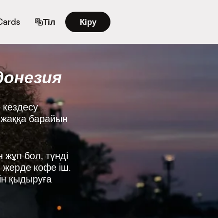
 Cards
Тіл
Кіру
донезия
 кездесу
а жаққа барайын
 жұп бол, түнді
н жерде кофе іш.
ін қыдыруға