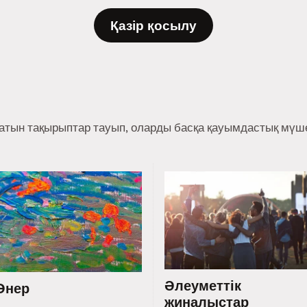
Қазір қосылу
ратын тақырыптар тауып, оларды басқа қауымдастық мүше
Әлеуметтік
Өнер
жиналыстар