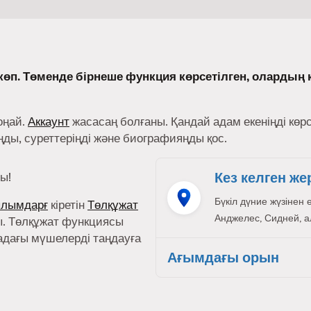
өп. Төменде бірнеше функция көрсетілген, олардың 
оңай.
Аккаунт
жасасаң болғаны. Қандай адам екеніңді көр
ы, суреттеріңді және биографияңды қос.
Кез келген же
ы!
Бүкіл дүние жүзінен 
ылымдарғ
кіретін
Төлқұжат
Анджелес, Сидней, ал,
. Төлқұжат функциясы
адағы мүшелерді таңдауға
Ағымдағы орын