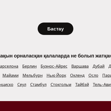
Бастау
жақын орналасқан қалаларда не болып жатқан
арселона
Берлин
Буэнос-Айрес
Варшава
Дубай
Д
Майами
Мельбурн
Нью Йорк
Окленд
Осло
Пар
нциско
Сеул
Стамбул
Стокгольм
Тайбэй
Тель-Ави