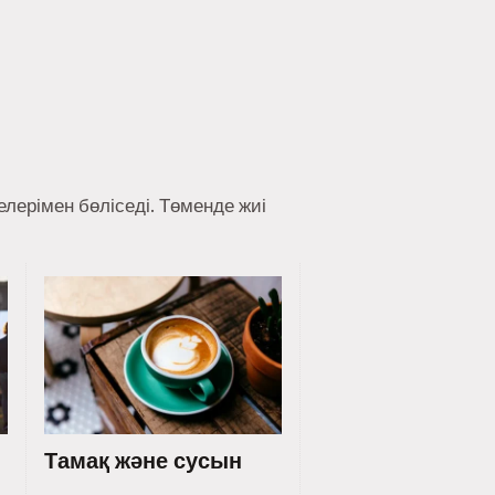
лерімен бөліседі. Төменде жиі
Тамақ және сусын