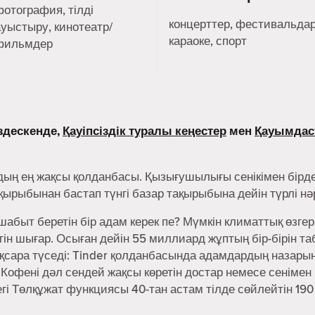
фотография, тілді
концерттер, фестивальдар
ауыстыру, кинотеатр/
караоке, спорт
фильмдер
здескенде,
Қауіпсіздік туралы кеңестер
мен
Қауымдас
дың ең жақсы қолданбасы. Қызығушылығы сенікімен бірде
ақырыбынан бастап түнгі базар тақырыбына дейін түрлі н
абыт беретін бір адам керек пе? Мүмкін климаттық өзгер
н шығар. Осыған дейін 55 миллиард жұптың бір-бірін та
сара түседі: Tinder қолданбасында адамдардың назарын 
 Кофені дәл сендей жақсы көретін достар немесе сенімен
дегі Төлқұжат функциясы 40-тан астам тілде сөйлейтін 190