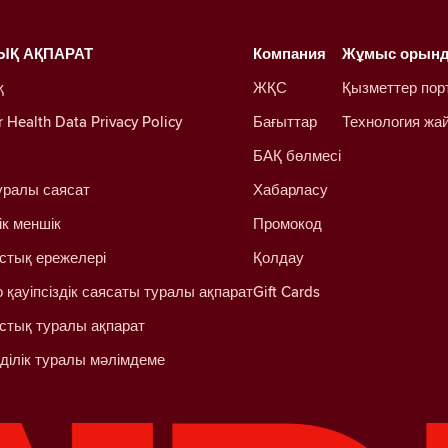
ЫҚ АҚПАРАТ
Компания
Жұмыс орын
қ
ЖҚС
Қызметтер пор
Health Data Privacy Policy
Бағыттар
Технология жа
БАҚ бөлмесі
уралы саясат
Хабарласу
ік меншік
Промокод
стық ережелері
Қолдау
 қауіпсіздік саясаты туралы ақпарат
Gift Cards
стық туралы ақпарат
ділік туралы мәлімдеме