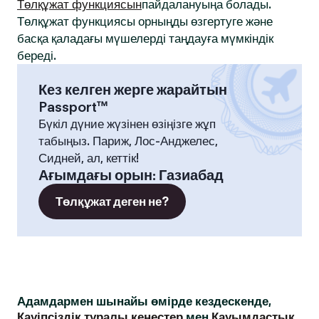
Төлқұжат функциясын
пайдалануыңа болады.
Төлқұжат функциясы орныңды өзгертуге және
басқа қаладағы мүшелерді таңдауға мүмкіндік
береді.
Кез келген жерге жарайтын
Passport™
Бүкіл дүние жүзінен өзіңізге жұп
табыңыз. Париж, Лос-Анджелес,
Сидней, ал, кеттік!
Ағымдағы орын
:
Газиабад
Төлқұжат деген не?
Адамдармен шынайы өмірде кездескенде,
Қауіпсіздік туралы кеңестер
мен
Қауымдастық