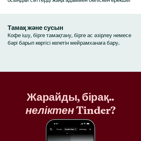
осындай сәттерді жаңа адаммен бөліскен ерекше!
Тамақ және сусын
Кофе ішу, бірге тамақтану, бірге ас әзірлеу немесе
бәрі барып көргісі келетін мейрамханаға бару.
Жарайды, бірақ..
неліктен
Tinder?