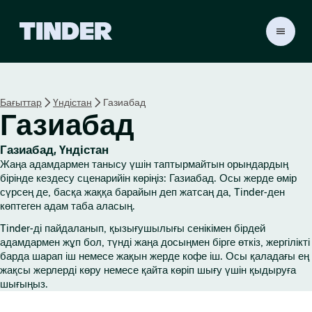
T
i
n
d
e
Бағыттар
Үндістан
Газиабад
r
Газиабад
H
o
m
Газиабад, Үндістан
e
Жаңа адамдармен танысу үшін таптырмайтын орындардың
бірінде кездесу сценарийін көріңіз: Газиабад. Осы жерде өмір
сүрсең де, басқа жаққа барайын деп жатсаң да, Tinder-ден
көптеген адам таба аласың.
Tinder-ді пайдаланып, қызығушылығы сенікімен бірдей
адамдармен жұп бол, түнді жаңа досыңмен бірге өткіз, жергілікті
барда шарап іш немесе жақын жерде кофе іш. Осы қаладағы ең
жақсы жерлерді көру немесе қайта көріп шығу үшін қыдыруға
шығыңыз.