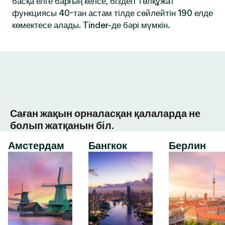
басқа елге барғың келсе, біздегі Төлқұжат
функциясы 40-тан астам тілде сөйлейтін 190 елде
көмектесе алады. Tinder-де бәрі мүмкін.
Саған жақын орналасқан қалаларда не
болып жатқанын біл.
Амстердам
Бангкок
Берлин