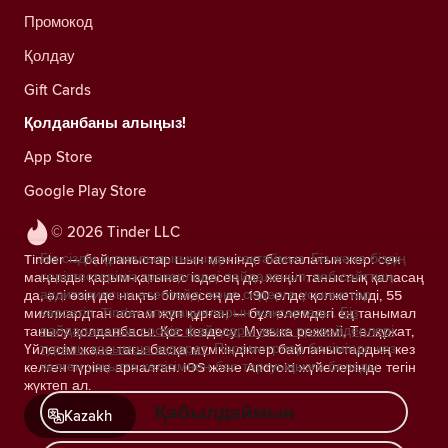
Промокод
Қолдау
Gift Cards
Қолданбаны алыңыз!
App Store
Google Play Store
© 2026 Tinder LLC
Біз сіздің құпиялылығыңызды сақтаймыз. Біз және біздің
Tinder — байланыстар шын мәнінде басталатын жер: сен
серіктестеріміз трекерлерді пайдаланып, веб-сайттың
маңызды қарым-қатынас іздесең де, жеңіл таныстық қаласаң
аудиториясын есептейді және сіздерге ұсыныстар
да, әлі өзің де нақты білмесең де. 190 елде қолжетімді, 55
көрсетіп, Tinder операцияларын жақсартады.
Біз
миллиардтан астам жұп құрған — бұл әлемдегі ең танымал
пайдаланатын cookie файлдары және провайдерлері
танысу қолданбасы. Қос кездесу, Музыка режимі, Төлқұжат,
туралы қосымша ақпарат.
Параметрлер бөлімінде кез
Үйлесім және тағы басқа мүмкіндіктер байланыстардың кез
келген уақытта келісімнен бас тартуыңызға болады.
келген түріне арналған. iOS және Android жүйелерінде тегін
жүктеп ал.
Қабылдаймын
Kazakh