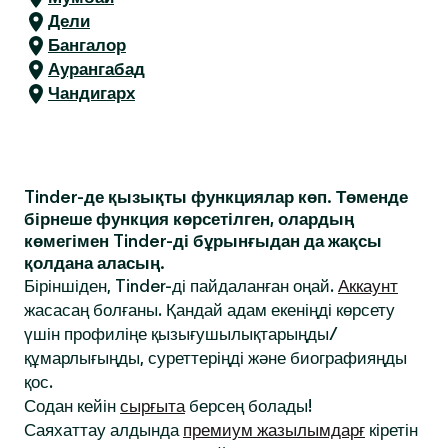
Дели
Бангалор
Аурангабад
Чандигарх
Tinder-де қызықты функциялар көп. Төменде
бірнеше функция көрсетілген, олардың
көмегімен Tinder-ді бұрынғыдан да жақсы
қолдана аласың.
Біріншіден, Tinder-ді пайдаланған оңай.
Аккаунт
жасасаң болғаны. Қандай адам екеніңді көрсету
үшін профиліңе қызығушылықтарыңды/
құмарлығыңды, суреттеріңді және биографияңды
қос.
Содан кейін
сырғыта
берсең болады!
Саяхаттау алдында
премиум жазылымдарғ
кіретін