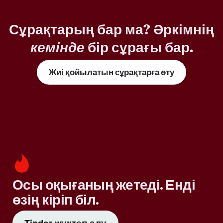
Сұрақтарың бар ма? Әркімнің
кемінде
бір сұрағы бар.
Жиі қойылатын сұрақтарға өту
Осы оқығаның жетеді. Енді
өзің кіріп біл.