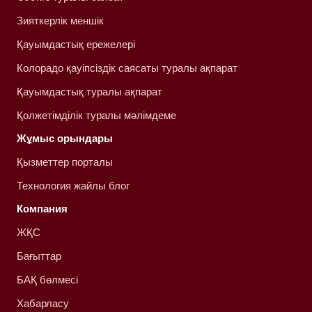
Зияткерлік меншік
Қауымдастық ережелері
Колорадо қауіпсіздік саясаты туралы ақпарат
Қауымдастық туралы ақпарат
Қолжетімділік туралы мәлімдеме
Жұмыс орындары
Қызметтер порталы
Технология жайлы блог
Компания
ЖҚС
Бағыттар
БАҚ бөлмесі
Хабарласу