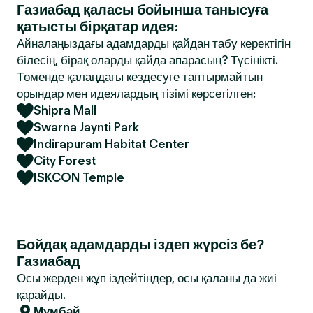
Газиабад қаласы бойынша танысуға
қатысты бірқатар идея:
Айналаңыздағы адамдарды қайдан табу керектігін
білесің, бірақ оларды қайда апарасың? Түсінікті.
Төменде қалаңдағы кездесуге таптырмайтын
орындар мен идеялардың тізімі көрсетілген:
Shipra Mall
Swarna Jaynti Park
Indirapuram Habitat Center
City Forest
ISKCON Temple
Бойдақ адамдарды іздеп жүрсіз бе?
Газиабад
Осы жерден жұп іздейтіндер, осы қаланы да жиі
қарайды.
Мумбай