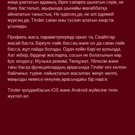
жаңа ұнататын адамың, бірге сапарға шығатын серік, не
баяу басталып, ақырында шынайы махаббатқа
айналатын таныстық. Не іздесең де, не әлі іздемей
жүрсең де, Tinder саған оны түсініп алатын кеңістік
ұсынады.
Профиль жаса, параметрлеріңді орнат та, Свайптар
жасай баста. Біреуге лайк бассаң және ол да саған лайк
басса, жұп пайда болады. Одан кейін бәрі өз қолыңда.
Хат жібер, бірдеңе жоспарла, сосын не болатынын көр.
Қос кездесу, Музыка режимі, Төлқұжат, Үйлесім және
тағы басқа функциялардың арқасында Tinder кез келген
байланыс түріне лайықталып жасалған: жеңіл-желпі,
маңызды немесе екеуінің арасындағы бір нәрсе.
Tinder қолданбасын iOS және Android жүйесіне тегін
жүктеп ал.