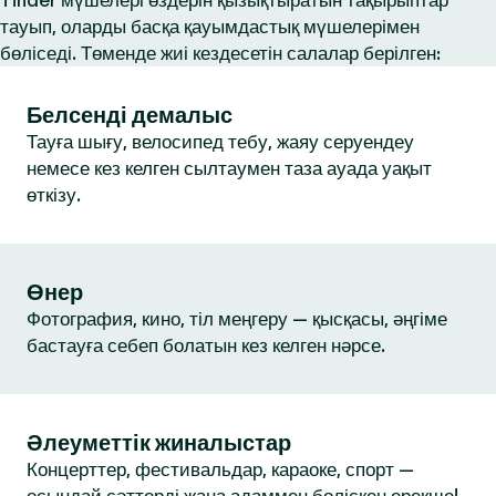
Tinder мүшелері өздерін қызықтыратын тақырыптар
тауып, оларды басқа қауымдастық мүшелерімен
бөліседі. Төменде жиі кездесетін салалар берілген:
Белсенді демалыс
Тауға шығу, велосипед тебу, жаяу серуендеу
немесе кез келген сылтаумен таза ауада уақыт
өткізу.
Өнер
Фотография, кино, тіл меңгеру — қысқасы, әңгіме
бастауға себеп болатын кез келген нәрсе.
Әлеуметтік жиналыстар
Концерттер, фестивальдар, караоке, спорт —