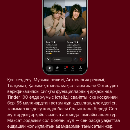
Қос кездесу, Музыка режимі, Астрология режимі,
Төлқұжат, Қарым-қатынас мақсаттары және Фотосурет
верификациясы сияқты функциялардың арқасында
Tinder 190 елде жұмыс істейді, свайпты іске қосқаннан
бері 55 миллиардтан астам жұп құрылған, әлемдегі ең
танымал кездесу қолданбасы болып қала береді. Сол
жұптардың әрқайсысының артында шынайы адам тұр.
Мақсат әрдайым сол болған. Бұл — сен басқа уақыттаа
ешқашан жолықпайтын адамдармен танысатын жер: