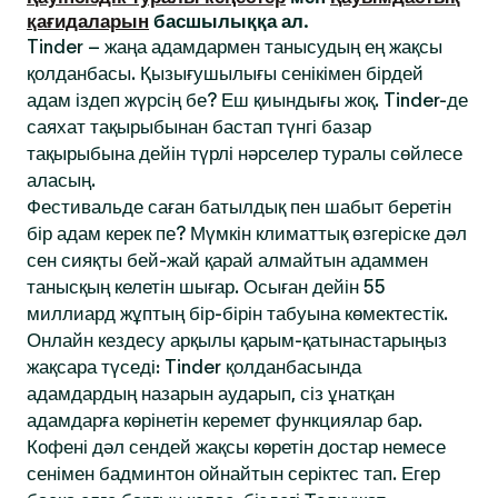
қағидаларын
басшылыққа ал.
Tinder – жаңа адамдармен танысудың ең жақсы
қолданбасы. Қызығушылығы сенікімен бірдей
адам іздеп жүрсің бе? Еш қиындығы жоқ. Tinder-де
саяхат тақырыбынан бастап түнгі базар
тақырыбына дейін түрлі нәрселер туралы сөйлесе
аласың.
Фестивальде саған батылдық пен шабыт беретін
бір адам керек пе? Мүмкін климаттық өзгеріске дәл
сен сияқты бей-жай қарай алмайтын адаммен
танысқың келетін шығар. Осыған дейін 55
миллиард жұптың бір-бірін табуына көмектестік.
Онлайн кездесу арқылы қарым-қатынастарыңыз
жақсара түседі: Tinder қолданбасында
адамдардың назарын аударып, сіз ұнатқан
адамдарға көрінетін керемет функциялар бар.
Кофені дәл сендей жақсы көретін достар немесе
сенімен бадминтон ойнайтын серіктес тап. Егер