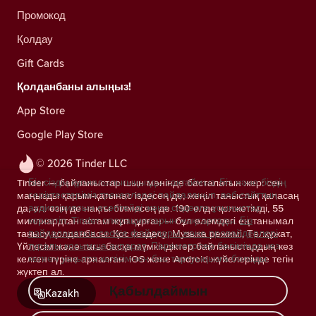
Промокод
Қолдау
Gift Cards
Қолданбаны алыңыз!
App Store
Google Play Store
© 2026 Tinder LLC
Біз сіздің құпиялылығыңызды сақтаймыз. Біз және біздің
Tinder — байланыстар шын мәнінде басталатын жер: сен
серіктестеріміз трекерлерді пайдаланып, веб-сайттың
маңызды қарым-қатынас іздесең де, жеңіл таныстық қаласаң
аудиториясын есептейді және сіздерге ұсыныстар
да, әлі өзің де нақты білмесең де. 190 елде қолжетімді, 55
көрсетіп, Tinder операцияларын жақсартады.
Біз
миллиардтан астам жұп құрған — бұл әлемдегі ең танымал
пайдаланатын cookie файлдары және провайдерлері
танысу қолданбасы. Қос кездесу, Музыка режимі, Төлқұжат,
туралы қосымша ақпарат.
Параметрлер бөлімінде кез
Үйлесім және тағы басқа мүмкіндіктер байланыстардың кез
келген уақытта келісімнен бас тартуыңызға болады.
келген түріне арналған. iOS және Android жүйелерінде тегін
жүктеп ал.
Қабылдаймын
Kazakh