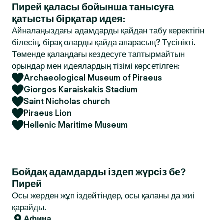
Пирей қаласы бойынша танысуға
қатысты бірқатар идея:
Айналаңыздағы адамдарды қайдан табу керектігін
білесің, бірақ оларды қайда апарасың? Түсінікті.
Төменде қалаңдағы кездесуге таптырмайтын
орындар мен идеялардың тізімі көрсетілген:
Archaeological Museum of Piraeus
Giorgos Karaiskakis Stadium
Saint Nicholas church
Piraeus Lion
Hellenic Maritime Museum
Бойдақ адамдарды іздеп жүрсіз бе?
Пирей
Осы жерден жұп іздейтіндер, осы қаланы да жиі
қарайды.
Афина