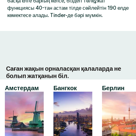
басқа елге барғың келсе, біздегі Төлқұжат
функциясы 40-тан астам тілде сөйлейтін 190 елде
көмектесе алады. Tinder-де бәрі мүмкін.
Саған жақын орналасқан қалаларда не
болып жатқанын біл.
Амстердам
Бангкок
Берлин