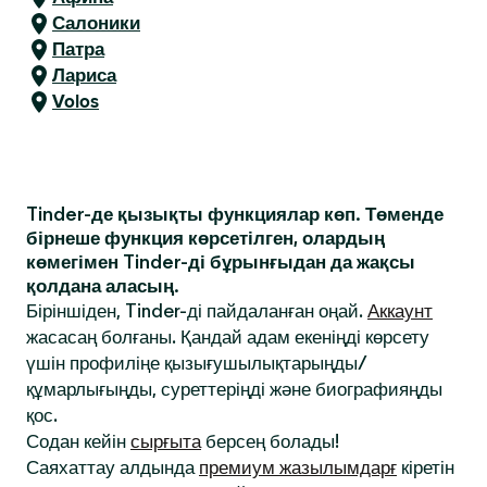
Салоники
Патра
Лариса
Volos
Tinder-де қызықты функциялар көп. Төменде
бірнеше функция көрсетілген, олардың
көмегімен Tinder-ді бұрынғыдан да жақсы
қолдана аласың.
Біріншіден, Tinder-ді пайдаланған оңай.
Аккаунт
жасасаң болғаны. Қандай адам екеніңді көрсету
үшін профиліңе қызығушылықтарыңды/
құмарлығыңды, суреттеріңді және биографияңды
қос.
Содан кейін
сырғыта
берсең болады!
Саяхаттау алдында
премиум жазылымдарғ
кіретін