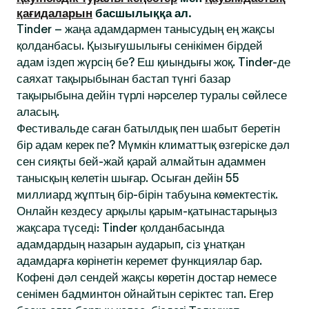
қағидаларын
басшылыққа ал.
Tinder – жаңа адамдармен танысудың ең жақсы
қолданбасы. Қызығушылығы сенікімен бірдей
адам іздеп жүрсің бе? Еш қиындығы жоқ. Tinder-де
саяхат тақырыбынан бастап түнгі базар
тақырыбына дейін түрлі нәрселер туралы сөйлесе
аласың.
Фестивальде саған батылдық пен шабыт беретін
бір адам керек пе? Мүмкін климаттық өзгеріске дәл
сен сияқты бей-жай қарай алмайтын адаммен
танысқың келетін шығар. Осыған дейін 55
миллиард жұптың бір-бірін табуына көмектестік.
Онлайн кездесу арқылы қарым-қатынастарыңыз
жақсара түседі: Tinder қолданбасында
адамдардың назарын аударып, сіз ұнатқан
адамдарға көрінетін керемет функциялар бар.
Кофені дәл сендей жақсы көретін достар немесе
сенімен бадминтон ойнайтын серіктес тап. Егер