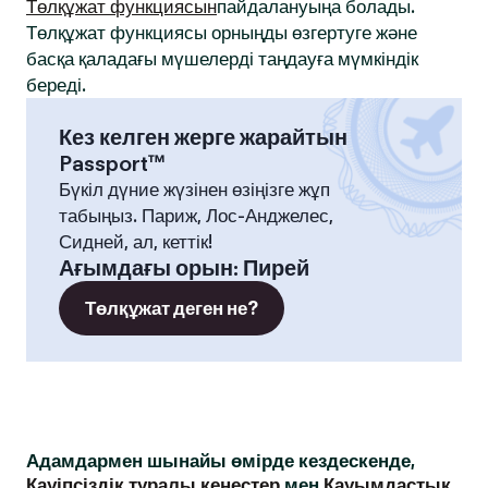
Төлқұжат функциясын
пайдалануыңа болады.
Төлқұжат функциясы орныңды өзгертуге және
басқа қаладағы мүшелерді таңдауға мүмкіндік
береді.
Кез келген жерге жарайтын
Passport™
Бүкіл дүние жүзінен өзіңізге жұп
табыңыз. Париж, Лос-Анджелес,
Сидней, ал, кеттік!
Ағымдағы орын
:
Пирей
Төлқұжат деген не?
Адамдармен шынайы өмірде кездескенде,
Қауіпсіздік туралы кеңестер
мен
Қауымдастық