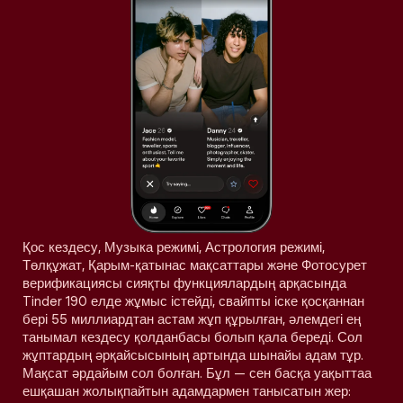
Қос кездесу, Музыка режимі, Астрология режимі,
Төлқұжат, Қарым-қатынас мақсаттары және Фотосурет
верификациясы сияқты функциялардың арқасында
Tinder 190 елде жұмыс істейді, свайпты іске қосқаннан
бері 55 миллиардтан астам жұп құрылған, әлемдегі ең
танымал кездесу қолданбасы болып қала береді. Сол
жұптардың әрқайсысының артында шынайы адам тұр.
Мақсат әрдайым сол болған. Бұл — сен басқа уақыттаа
ешқашан жолықпайтын адамдармен танысатын жер: