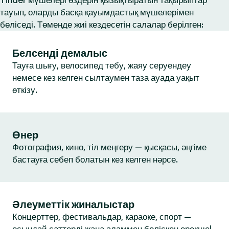
Tinder мүшелері өздерін қызықтыратын тақырыптар
тауып, оларды басқа қауымдастық мүшелерімен
бөліседі. Төменде жиі кездесетін салалар берілген:
Белсенді демалыс
Тауға шығу, велосипед тебу, жаяу серуендеу
немесе кез келген сылтаумен таза ауада уақыт
өткізу.
Өнер
Фотография, кино, тіл меңгеру — қысқасы, әңгіме
бастауға себеп болатын кез келген нәрсе.
Әлеуметтік жиналыстар
Концерттер, фестивальдар, караоке, спорт —