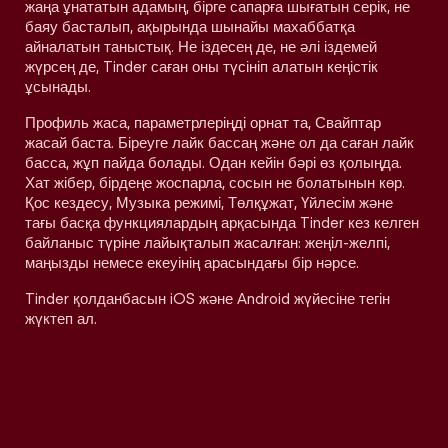
жаңа ұнататын адамың, бірге сапарға шығатын серік, не
баяу басталып, ақырында шынайы махаббатқа
айналатын таныстық. Не іздесең де, не әлі іздемей
жүрсең де, Tinder саған оны түсініп алатын кеңістік
ұсынады.
Профиль жаса, параметрлеріңді орнат та, Свайптар
жасай баста. Біреуге лайк бассаң және ол да саған лайк
басса, жұп пайда болады. Одан кейін бәрі өз қолыңда.
Хат жібер, бірдеңе жоспарла, сосын не болатынын көр.
Қос кездесу, Музыка режимі, Төлқұжат, Үйлесім және
тағы басқа функциялардың арқасында Tinder кез келген
байланыс түріне лайықталып жасалған: жеңіл-желпі,
маңызды немесе екеуінің арасындағы бір нәрсе.
Tinder қолданбасын iOS және Android жүйесіне тегін
жүктеп ал.