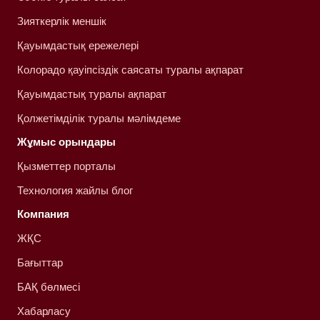
Зияткерлік меншік
Қауымдастық ережелері
Колорадо қауіпсіздік саясаты туралы ақпарат
Қауымдастық туралы ақпарат
Қолжетімділік туралы мәлімдеме
Жұмыс орындары
Қызметтер порталы
Технология жайлы блог
Компания
ЖҚС
Бағыттар
БАҚ бөлмесі
Хабарласу