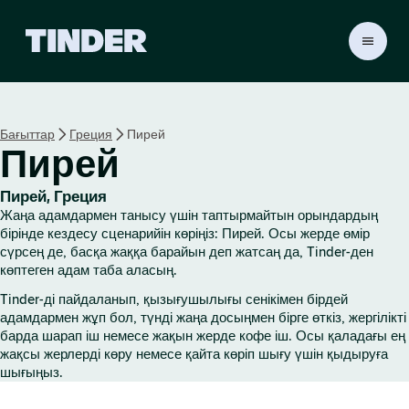
T
i
n
d
e
Бағыттар
Греция
Пирей
r
Пирей
H
o
m
Пирей, Греция
e
Жаңа адамдармен танысу үшін таптырмайтын орындардың
бірінде кездесу сценарийін көріңіз: Пирей. Осы жерде өмір
сүрсең де, басқа жаққа барайын деп жатсаң да, Tinder-ден
көптеген адам таба аласың.
Tinder-ді пайдаланып, қызығушылығы сенікімен бірдей
адамдармен жұп бол, түнді жаңа досыңмен бірге өткіз, жергілікті
барда шарап іш немесе жақын жерде кофе іш. Осы қаладағы ең
жақсы жерлерді көру немесе қайта көріп шығу үшін қыдыруға
шығыңыз.