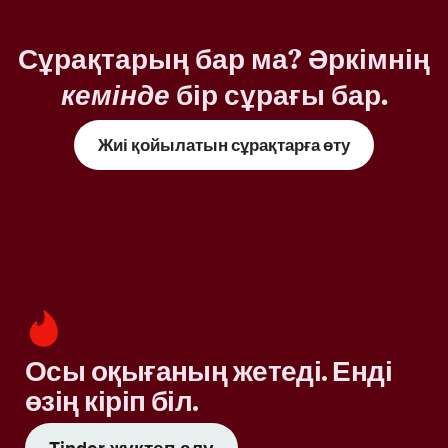
Сұрақтарың бар ма? Әркімнің
кемінде
бір сұрағы бар.
Жиі қойылатын сұрақтарға өту
Осы оқығаның жетеді. Енді
өзің кіріп біл.