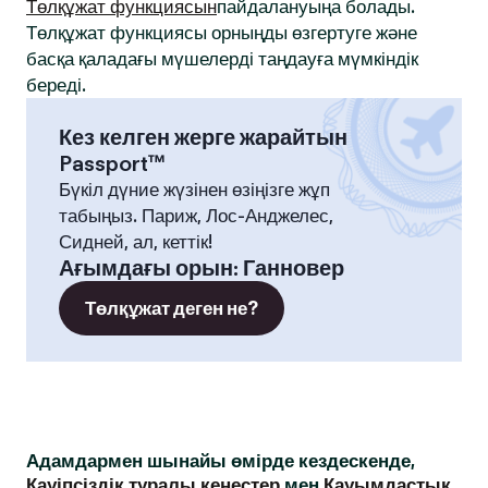
Төлқұжат функциясын
пайдалануыңа болады.
Төлқұжат функциясы орныңды өзгертуге және
басқа қаладағы мүшелерді таңдауға мүмкіндік
береді.
Кез келген жерге жарайтын
Passport™
Бүкіл дүние жүзінен өзіңізге жұп
табыңыз. Париж, Лос-Анджелес,
Сидней, ал, кеттік!
Ағымдағы орын
:
Ганновер
Төлқұжат деген не?
Адамдармен шынайы өмірде кездескенде,
Қауіпсіздік туралы кеңестер
мен
Қауымдастық