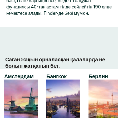
басқа елге барғың келсе, біздегі Төлқұжат
функциясы 40-тан астам тілде сөйлейтін 190 елде
көмектесе алады. Tinder-де бәрі мүмкін.
Саған жақын орналасқан қалаларда не
болып жатқанын біл.
Амстердам
Бангкок
Берлин