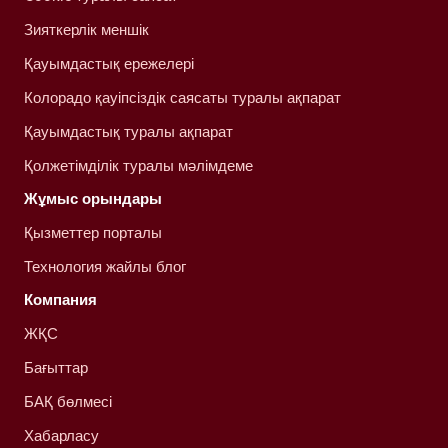
Зияткерлік меншік
Қауымдастық ережелері
Колорадо қауіпсіздік саясаты туралы ақпарат
Қауымдастық туралы ақпарат
Қолжетімділік туралы мәлімдеме
Жұмыс орындары
Қызметтер порталы
Технология жайлы блог
Компания
ЖҚС
Бағыттар
БАҚ бөлмесі
Хабарласу