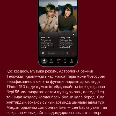
Қос кездесу, Музыка режимі, Астрология режимі,
Төлқұжат, Қарым-қатынас мақсаттары және Фотосурет
верификациясы сияқты функциялардың арқасында
Tinder 190 елде жұмыс істейді, свайпты іске қосқаннан
бері 55 миллиардтан астам жұп құрылған, әлемдегі ең
танымал кездесу қолданбасы болып қала береді. Сол
жұптардың әрқайсысының артында шынайы адам тұр.
Мақсат әрдайым сол болған. Бұл — сен басқа уақыттаа
ешқашан жолықпайтын адамдармен танысатын жер: