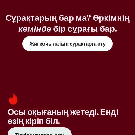
Сұрақтарың бар ма? Әркімнің
кемінде
бір сұрағы бар.
Жиі қойылатын сұрақтарға өту
Осы оқығаның жетеді. Енді
өзің кіріп біл.