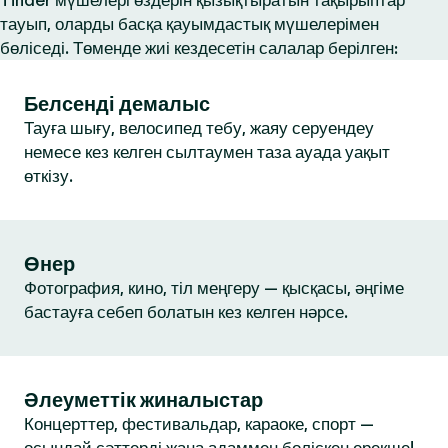
Tinder мүшелері өздерін қызықтыратын тақырыптар
тауып, оларды басқа қауымдастық мүшелерімен
бөліседі. Төменде жиі кездесетін салалар берілген:
Белсенді демалыс
Тауға шығу, велосипед тебу, жаяу серуендеу
немесе кез келген сылтаумен таза ауада уақыт
өткізу.
Өнер
Фотография, кино, тіл меңгеру — қысқасы, әңгіме
бастауға себеп болатын кез келген нәрсе.
Әлеуметтік жиналыстар
Концерттер, фестивальдар, караоке, спорт —