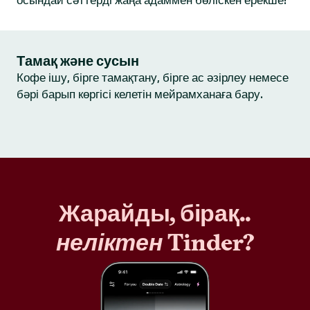
осындай сәттерді жаңа адаммен бөліскен ерекше!
Тамақ және сусын
Кофе ішу, бірге тамақтану, бірге ас әзірлеу немесе
бәрі барып көргісі келетін мейрамханаға бару.
Жарайды, бірақ..
неліктен
Tinder?