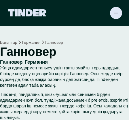
T
i
n
d
e
Бағыттар
Германия
Ганновер
r
Ганновер
H
o
m
Ганновер, Германия
e
Жаңа адамдармен танысу үшін таптырмайтын орындардың
бірінде кездесу сценарийін көріңіз: Ганновер. Осы жерде өмір
сүрсең де, басқа жаққа барайын деп жатсаң да, Tinder-ден
көптеген адам таба аласың.
Tinder-ді пайдаланып, қызығушылығы сенікімен бірдей
адамдармен жұп бол, түнді жаңа досыңмен бірге өткіз, жергілікті
барда шарап іш немесе жақын жерде кофе іш. Осы қаладағы ең
жақсы жерлерді көру немесе қайта көріп шығу үшін қыдыруға
шығыңыз.