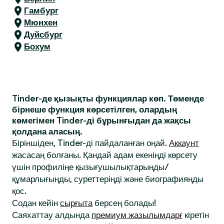
Гамбург
Мюнхен
Дуйсбург
Бохум
Tinder-де қызықты функциялар көп. Төменде
бірнеше функция көрсетілген, олардың
көмегімен Tinder-ді бұрынғыдан да жақсы
қолдана аласың.
Біріншіден, Tinder-ді пайдаланған оңай.
Аккаунт
жасасаң болғаны. Қандай адам екеніңді көрсету
үшін профиліңе қызығушылықтарыңды/
құмарлығыңды, суреттеріңді және биографияңды
қос.
Содан кейін
сырғыта
берсең болады!
Саяхаттау алдында
премиум жазылымдарғ
кіретін