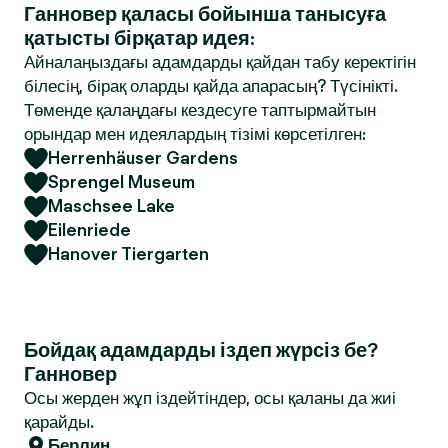
Ганновер қаласы бойынша танысуға
қатысты бірқатар идея:
Айналаңыздағы адамдарды қайдан табу керектігін
білесің, бірақ оларды қайда апарасың? Түсінікті.
Төменде қалаңдағы кездесуге таптырмайтын
орындар мен идеялардың тізімі көрсетілген:
Herrenhäuser Gardens
Sprengel Museum
Maschsee Lake
Eilenriede
Hanover Tiergarten
Бойдақ адамдарды іздеп жүрсіз бе?
Ганновер
Осы жерден жұп іздейтіндер, осы қаланы да жиі
қарайды.
Берлин