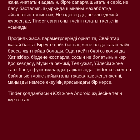
жаңа ұнататын адамың, бірге сапарға шығатын серік, не
баяу басталып, ақырында шынайы махаббатқа
айналатын таныстық. Не іздесең де, не әлі іздемей
жүрсең де, Tinder саған оны түсініп алатын кеңістік
ұсынады.
Профиль жаса, параметрлеріңді орнат та, Свайптар
жасай баста. Біреуге лайк бассаң және ол да саған лайк
басса, жұп пайда болады. Одан кейін бәрі өз қолыңда.
Хат жібер, бірдеңе жоспарла, сосын не болатынын көр.
Қос кездесу, Музыка режимі, Төлқұжат, Үйлесім және
тағы басқа функциялардың арқасында Tinder кез келген
байланыс түріне лайықталып жасалған: жеңіл-желпі,
маңызды немесе екеуінің арасындағы бір нәрсе.
Tinder қолданбасын iOS және Android жүйесіне тегін
жүктеп ал.