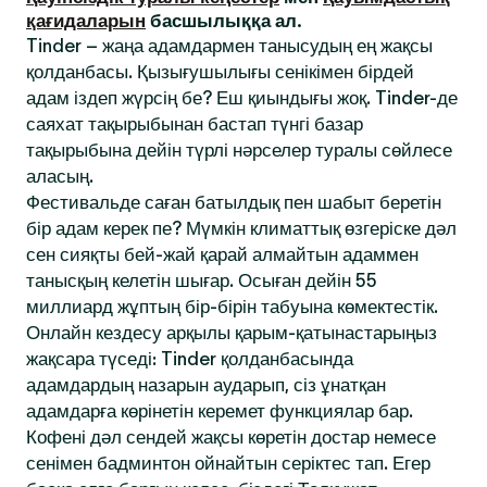
қағидаларын
басшылыққа ал.
Tinder – жаңа адамдармен танысудың ең жақсы
қолданбасы. Қызығушылығы сенікімен бірдей
адам іздеп жүрсің бе? Еш қиындығы жоқ. Tinder-де
саяхат тақырыбынан бастап түнгі базар
тақырыбына дейін түрлі нәрселер туралы сөйлесе
аласың.
Фестивальде саған батылдық пен шабыт беретін
бір адам керек пе? Мүмкін климаттық өзгеріске дәл
сен сияқты бей-жай қарай алмайтын адаммен
танысқың келетін шығар. Осыған дейін 55
миллиард жұптың бір-бірін табуына көмектестік.
Онлайн кездесу арқылы қарым-қатынастарыңыз
жақсара түседі: Tinder қолданбасында
адамдардың назарын аударып, сіз ұнатқан
адамдарға көрінетін керемет функциялар бар.
Кофені дәл сендей жақсы көретін достар немесе
сенімен бадминтон ойнайтын серіктес тап. Егер