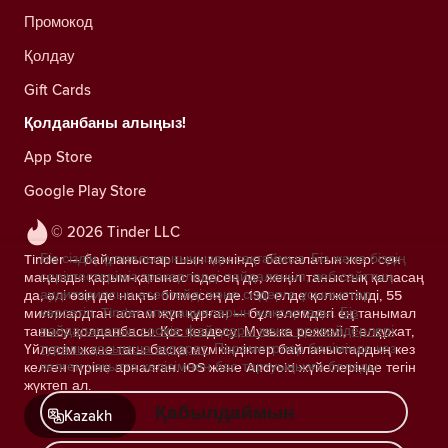
Промокод
Қолдау
Gift Cards
Қолданбаны алыңыз!
App Store
Google Play Store
© 2026 Tinder LLC
Біз сіздің құпиялылығыңызды сақтаймыз. Біз және біздің
Tinder — байланыстар шын мәнінде басталатын жер: сен
серіктестеріміз трекерлерді пайдаланып, веб-сайттың
маңызды қарым-қатынас іздесең де, жеңіл таныстық қаласаң
аудиториясын есептейді және сіздерге ұсыныстар
да, әлі өзің де нақты білмесең де. 190 елде қолжетімді, 55
көрсетіп, Tinder операцияларын жақсартады.
Біз
миллиардтан астам жұп құрған — бұл әлемдегі ең танымал
пайдаланатын cookie файлдары және провайдерлері
танысу қолданбасы. Қос кездесу, Музыка режимі, Төлқұжат,
туралы қосымша ақпарат.
Параметрлер бөлімінде кез
Үйлесім және тағы басқа мүмкіндіктер байланыстардың кез
келген уақытта келісімнен бас тартуыңызға болады.
келген түріне арналған. iOS және Android жүйелерінде тегін
жүктеп ал.
Қабылдаймын
Kazakh