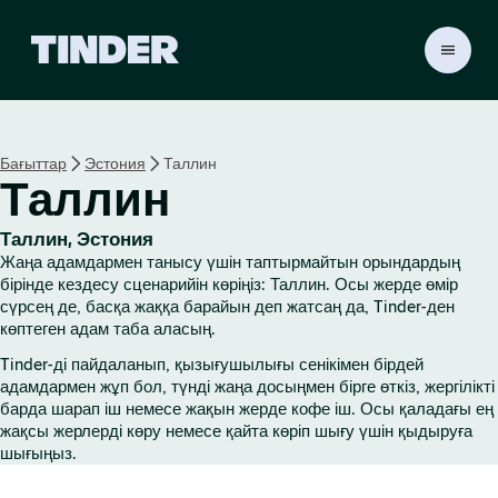
T
i
n
d
e
Бағыттар
Эстония
Таллин
r
Таллин
H
o
m
Таллин, Эстония
e
Жаңа адамдармен танысу үшін таптырмайтын орындардың
бірінде кездесу сценарийін көріңіз: Таллин. Осы жерде өмір
сүрсең де, басқа жаққа барайын деп жатсаң да, Tinder-ден
көптеген адам таба аласың.
Tinder-ді пайдаланып, қызығушылығы сенікімен бірдей
адамдармен жұп бол, түнді жаңа досыңмен бірге өткіз, жергілікті
барда шарап іш немесе жақын жерде кофе іш. Осы қаладағы ең
жақсы жерлерді көру немесе қайта көріп шығу үшін қыдыруға
шығыңыз.