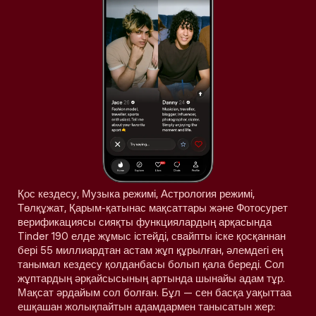
Қос кездесу, Музыка режимі, Астрология режимі,
Төлқұжат, Қарым-қатынас мақсаттары және Фотосурет
верификациясы сияқты функциялардың арқасында
Tinder 190 елде жұмыс істейді, свайпты іске қосқаннан
бері 55 миллиардтан астам жұп құрылған, әлемдегі ең
танымал кездесу қолданбасы болып қала береді. Сол
жұптардың әрқайсысының артында шынайы адам тұр.
Мақсат әрдайым сол болған. Бұл — сен басқа уақыттаа
ешқашан жолықпайтын адамдармен танысатын жер: