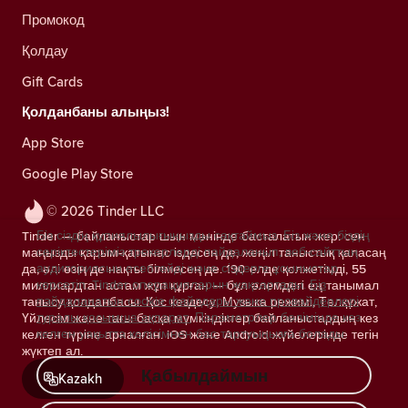
Промокод
Қолдау
Gift Cards
Қолданбаны алыңыз!
App Store
Google Play Store
© 2026 Tinder LLC
Біз сіздің құпиялылығыңызды сақтаймыз. Біз және біздің
Tinder — байланыстар шын мәнінде басталатын жер: сен
серіктестеріміз трекерлерді пайдаланып, веб-сайттың
маңызды қарым-қатынас іздесең де, жеңіл таныстық қаласаң
аудиториясын есептейді және сіздерге ұсыныстар
да, әлі өзің де нақты білмесең де. 190 елде қолжетімді, 55
көрсетіп, Tinder операцияларын жақсартады.
Біз
миллиардтан астам жұп құрған — бұл әлемдегі ең танымал
пайдаланатын cookie файлдары және провайдерлері
танысу қолданбасы. Қос кездесу, Музыка режимі, Төлқұжат,
туралы қосымша ақпарат.
Параметрлер бөлімінде кез
Үйлесім және тағы басқа мүмкіндіктер байланыстардың кез
келген уақытта келісімнен бас тартуыңызға болады.
келген түріне арналған. iOS және Android жүйелерінде тегін
жүктеп ал.
Қабылдаймын
Kazakh