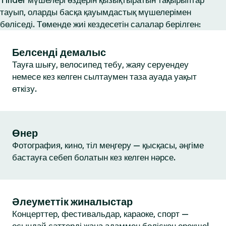
Tinder мүшелері өздерін қызықтыратын тақырыптар
тауып, оларды басқа қауымдастық мүшелерімен
бөліседі. Төменде жиі кездесетін салалар берілген:
Белсенді демалыс
Тауға шығу, велосипед тебу, жаяу серуендеу
немесе кез келген сылтаумен таза ауада уақыт
өткізу.
Өнер
Фотография, кино, тіл меңгеру — қысқасы, әңгіме
бастауға себеп болатын кез келген нәрсе.
Әлеуметтік жиналыстар
Концерттер, фестивальдар, караоке, спорт —