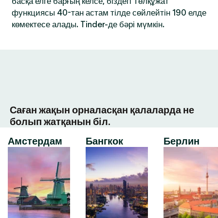
басқа елге барғың келсе, біздегі Төлқұжат
функциясы 40-тан астам тілде сөйлейтін 190 елде
көмектесе алады. Tinder-де бәрі мүмкін.
Саған жақын орналасқан қалаларда не
болып жатқанын біл.
Амстердам
Бангкок
Берлин