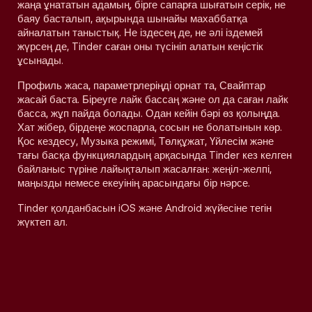
жаңа ұнататын адамың, бірге сапарға шығатын серік, не
баяу басталып, ақырында шынайы махаббатқа
айналатын таныстық. Не іздесең де, не әлі іздемей
жүрсең де, Tinder саған оны түсініп алатын кеңістік
ұсынады.
Профиль жаса, параметрлеріңді орнат та, Свайптар
жасай баста. Біреуге лайк бассаң және ол да саған лайк
басса, жұп пайда болады. Одан кейін бәрі өз қолыңда.
Хат жібер, бірдеңе жоспарла, сосын не болатынын көр.
Қос кездесу, Музыка режимі, Төлқұжат, Үйлесім және
тағы басқа функциялардың арқасында Tinder кез келген
байланыс түріне лайықталып жасалған: жеңіл-желпі,
маңызды немесе екеуінің арасындағы бір нәрсе.
Tinder қолданбасын iOS және Android жүйесіне тегін
жүктеп ал.