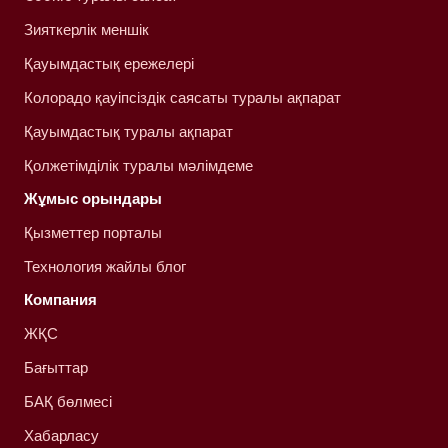
Зияткерлік меншік
Қауымдастық ережелері
Колорадо қауіпсіздік саясаты туралы ақпарат
Қауымдастық туралы ақпарат
Қолжетімділік туралы мәлімдеме
Жұмыс орындары
Қызметтер порталы
Технология жайлы блог
Компания
ЖҚС
Бағыттар
БАҚ бөлмесі
Хабарласу