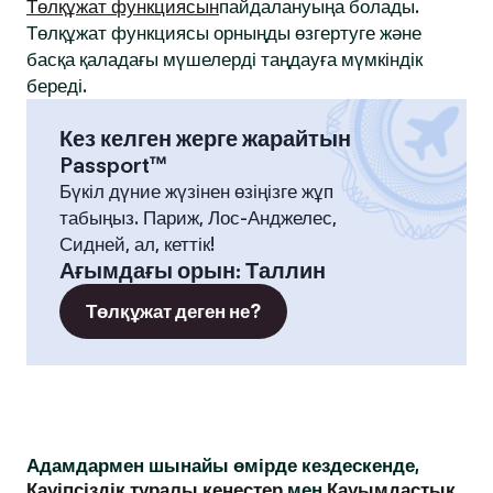
Төлқұжат функциясын
пайдалануыңа болады.
Төлқұжат функциясы орныңды өзгертуге және
басқа қаладағы мүшелерді таңдауға мүмкіндік
береді.
Кез келген жерге жарайтын
Passport™
Бүкіл дүние жүзінен өзіңізге жұп
табыңыз. Париж, Лос-Анджелес,
Сидней, ал, кеттік!
Ағымдағы орын
:
Таллин
Төлқұжат деген не?
Адамдармен шынайы өмірде кездескенде,
Қауіпсіздік туралы кеңестер
мен
Қауымдастық