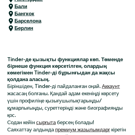
Бали
Бангкок
Барселона
Берлин
Tinder-де қызықты функциялар көп. Төменде
бірнеше функция көрсетілген, олардың
көмегімен Tinder-ді бұрынғыдан да жақсы
қолдана аласың.
Біріншіден, Tinder-ді пайдаланған оңай.
Аккаунт
жасасаң болғаны. Қандай адам екеніңді көрсету
үшін профиліңе қызығушылықтарыңды/
құмарлығыңды, суреттеріңді және биографияңды
қос.
Содан кейін
сырғыта
берсең болады!
Саяхаттау алдында
премиум жазылымдарғ
кіретін