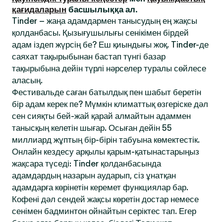
қағидаларын
басшылыққа ал.
Tinder – жаңа адамдармен танысудың ең жақсы
қолданбасы. Қызығушылығы сенікімен бірдей
адам іздеп жүрсің бе? Еш қиындығы жоқ. Tinder-де
саяхат тақырыбынан бастап түнгі базар
тақырыбына дейін түрлі нәрселер туралы сөйлесе
аласың.
Фестивальде саған батылдық пен шабыт беретін
бір адам керек пе? Мүмкін климаттық өзгеріске дәл
сен сияқты бей-жай қарай алмайтын адаммен
танысқың келетін шығар. Осыған дейін 55
миллиард жұптың бір-бірін табуына көмектестік.
Онлайн кездесу арқылы қарым-қатынастарыңыз
жақсара түседі: Tinder қолданбасында
адамдардың назарын аударып, сіз ұнатқан
адамдарға көрінетін керемет функциялар бар.
Кофені дәл сендей жақсы көретін достар немесе
сенімен бадминтон ойнайтын серіктес тап. Егер