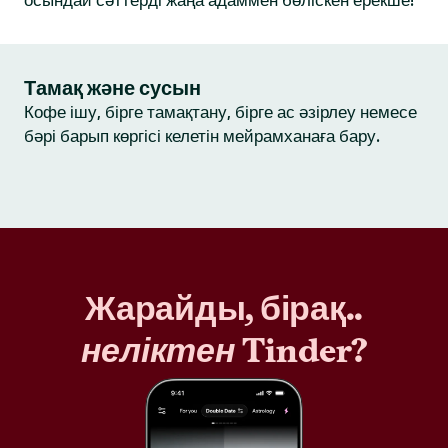
осындай сәттерді жаңа адаммен бөліскен ерекше!
Тамақ және сусын
Кофе ішу, бірге тамақтану, бірге ас әзірлеу немесе
бәрі барып көргісі келетін мейрамханаға бару.
Жарайды, бірақ..
неліктен
Tinder?