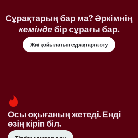
Сұрақтарың бар ма? Әркімнің
кемінде
бір сұрағы бар.
Жиі қойылатын сұрақтарға өту
Осы оқығаның жетеді. Енді
өзің кіріп біл.