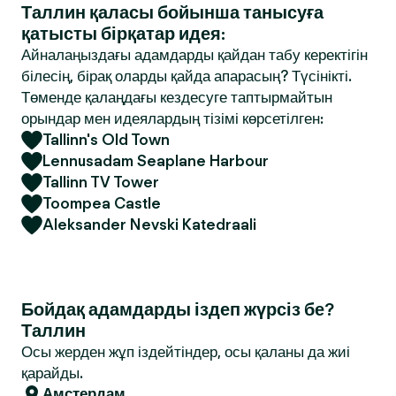
Таллин қаласы бойынша танысуға
қатысты бірқатар идея:
Айналаңыздағы адамдарды қайдан табу керектігін
білесің, бірақ оларды қайда апарасың? Түсінікті.
Төменде қалаңдағы кездесуге таптырмайтын
орындар мен идеялардың тізімі көрсетілген:
Tallinn's Old Town
Lennusadam Seaplane Harbour
Tallinn TV Tower
Toompea Castle
Aleksander Nevski Katedraali
Бойдақ адамдарды іздеп жүрсіз бе?
Таллин
Осы жерден жұп іздейтіндер, осы қаланы да жиі
қарайды.
Амстердам