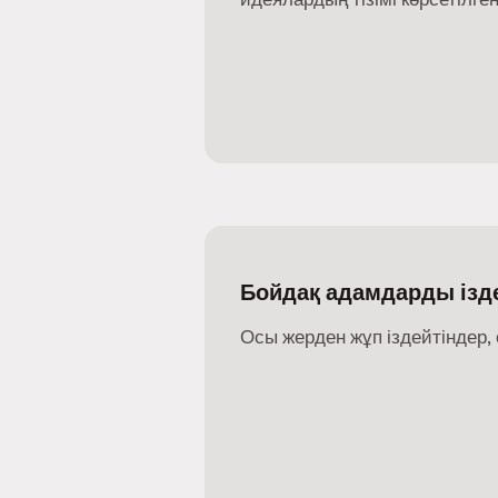
Бойдақ адамдарды ізде
Осы жерден жұп іздейтіндер, 