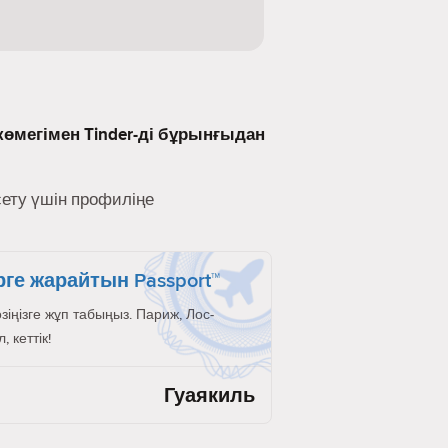
көмегімен Tinder-ді бұрынғыдан
сету үшін профиліңе
рге жарайтын Passport™
өзіңізге жұп табыңыз. Париж, Лос-
 кеттік!
Гуаякиль