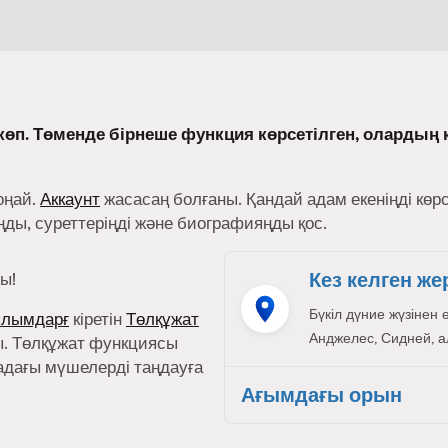
өп. Төменде бірнеше функция көрсетілген, олардың 
оңай.
Аккаунт
жасасаң болғаны. Қандай адам екеніңді көр
ы, суреттеріңді және биографияңды қос.
Кез келген же
ы!
Бүкіл дүние жүзінен 
ылымдарғ
кіретін
Төлқұжат
Анджелес, Сидней, ал,
. Төлқұжат функциясы
адағы мүшелерді таңдауға
Ағымдағы орын