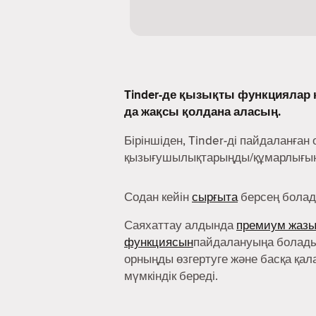
Tinder-де қызықты функциялар к
да жақсы қолдана аласың.
Біріншіден, Tinder-ді пайдаланған 
қызығушылықтарыңды/құмарлығыңд
Содан кейін
сырғыта
берсең болад
Саяхаттау алдында
премиум жаз
функциясын
пайдалануыңа болады
орныңды өзгертуге және басқа қал
мүмкіндік береді.