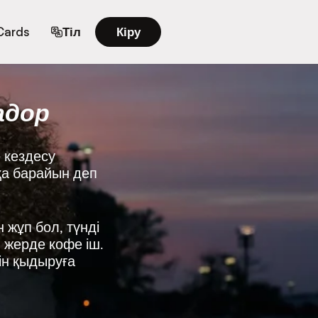
 Cards
Тіл
Кіру
адор
 кездесу
ққа барайын деп
 жұп бол, түнді
н жерде кофе іш.
ін қыдыруға