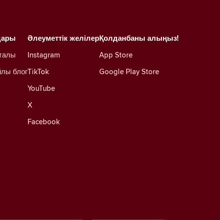
дары
Әлеуметтік желілер
Қолданбаны алыңыз!
талы
Instagram
App Store
йлы блог
TikTok
Google Play Store
YouTube
X
Facebook