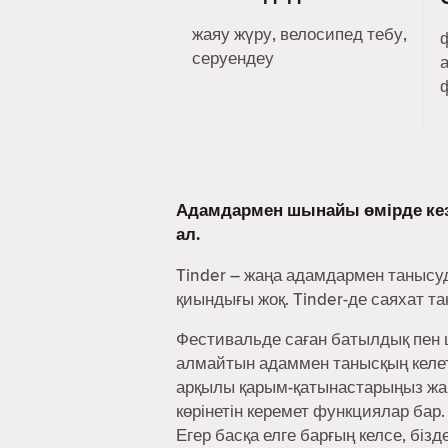
жаяу жүру, велосипед тебу,
серуендеу
Адамдармен шынайы өмірде ке
ал.
Tinder – жаңа адамдармен танысу
қиындығы жоқ. Tinder-де саяхат т
Фестивальде саған батылдық пен ш
алмайтын адаммен танысқың келеті
арқылы қарым-қатынастарыңыз жақ
көрінетін керемет функциялар бар.
Егер басқа елге барғың келсе, біз