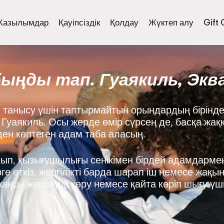
Жазылымдар
Қауіпсіздік
Қолдау
Жүктеп алу
Gift
ыңды тап. Гуаякиль, Экв
танысу үшін таптырмайтын орындардың бірінде
: Гуаякиль. Осы жерде өмір сүрсең де, басқа жа
-ден көптеген адам таба аласың.
нып, қызығушылығы сенікімен бірдей адамдармен
е өткіз, жергілікті барда шарап іш немесе жақы
ақсы жерлерді көру немесе қайта көріп шығу үш