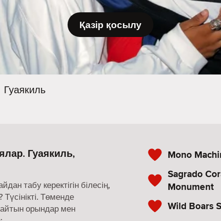
Қазір қосылу
Гуаякиль
ялар. Гуаякиль,
Mono Machin
Sagrado Cor
ан табу керектігін білесің,
Monument
 Түсінікті. Төменде
Wild Boars S
майтын орындар мен
: