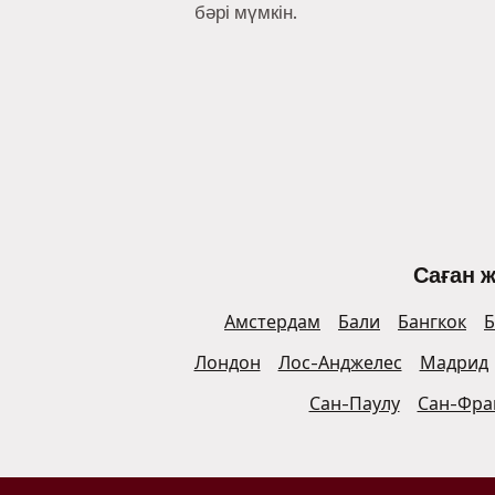
бәрі мүмкін.
Саған 
Амстердам
Бали
Бангкок
Б
Лондон
Лос-Анджелес
Мадрид
Сан-Паулу
Сан-Фра