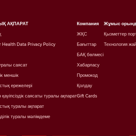
ЫҚ АҚПАРАТ
Компания
Жұмыс орын
қ
ЖҚС
Қызметтер пор
Health Data Privacy Policy
Бағыттар
Технология жа
БАҚ бөлмесі
уралы саясат
Хабарласу
ік меншік
Промокод
стық ережелері
Қолдау
 қауіпсіздік саясаты туралы ақпарат
Gift Cards
стық туралы ақпарат
ділік туралы мәлімдеме