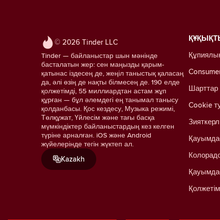
ҚҰҚЫҚТ
© 2026 Tinder LLC
Құпиялы
Tinder — байланыстар шын мәнінде
басталатын жер: сен маңызды қарым-
Consumer 
қатынас іздесең де, жеңіл таныстық қаласаң
да, әлі өзің де нақты білмесең де. 190 елде
Шарттар
қолжетімді, 55 миллиардтан астам жұп
құрған — бұл әлемдегі ең танымал танысу
Cookie т
қолданбасы. Қос кездесу, Музыка режимі,
Төлқұжат, Үйлесім және тағы басқа
Зияткерл
мүмкіндіктер байланыстардың кез келген
түріне арналған. iOS және Android
Қауымда
жүйелерінде тегін жүктеп ал.
Колорадо
Kazakh
Қауымда
Қолжетім