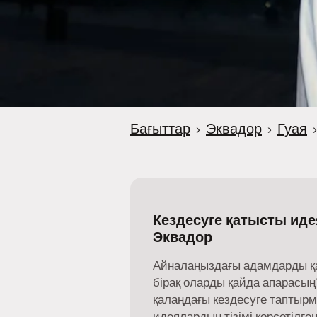
Бағыттар
›
Эквадор
›
Гуая
›
Кездесуге қатысты иде
Эквадор
Айналаңыздағы адамдарды қайд
бірақ оларды қайда апарасың?
қалаңдағы кездесуге таптыр
идеялардың тізімі көрсетілген