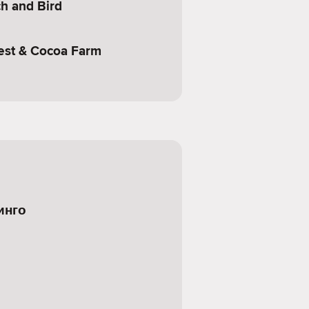
h and Bird
est & Cocoa Farm
инго