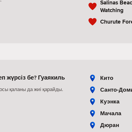
Salinas Beac
Watching
Churute For
п жүрсіз бе? Гуаякиль
Кито
Санто-Дом
осы қаланы да жиі қарайды.
Куэнка
Мачала
Дюран