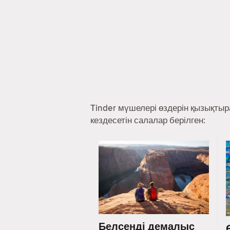
Tinder мүшелері өздерін қызықты
кездесетін салалар берілген:
Белсенді демалыс