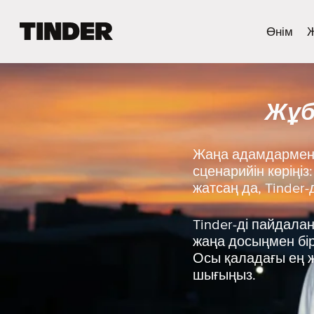
T
Өнім
i
n
d
e
Жұб
r
H
o
m
Жаңа адамдармен 
e
сценарийін көріңіз
жатсаң да, Tinder
Tinder-ді пайдала
жаңа досыңмен бірг
Осы қаладағы ең ж
шығыңыз.