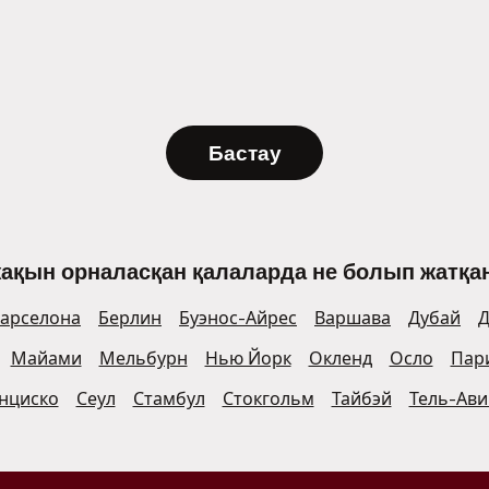
Бастау
жақын орналасқан қалаларда не болып жатқан
арселона
Берлин
Буэнос-Айрес
Варшава
Дубай
Д
Майами
Мельбурн
Нью Йорк
Окленд
Осло
Пар
нциско
Сеул
Стамбул
Стокгольм
Тайбэй
Тель-Ави