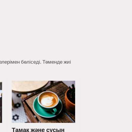
лерімен бөліседі. Төменде жиі
Тамақ және сусын