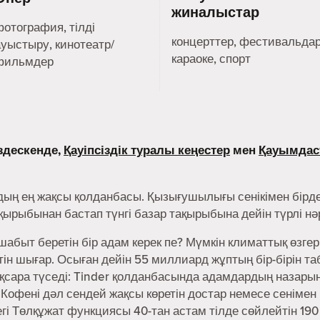
жиналыстар
фотография, тілді
концерттер, фестивальдар
ауыстыру, кинотеатр/
караоке, спорт
фильмдер
здескенде,
Қауіпсіздік туралы кеңестер
мен
Қауымдас
дың ең жақсы қолданбасы. Қызығушылығы сенікімен бірде
ақырыбынан бастап түнгі базар тақырыбына дейін түрлі н
абыт беретін бір адам керек пе? Мүмкін климаттық өзгер
н шығар. Осыған дейін 55 миллиард жұптың бір-бірін та
сара түседі: Tinder қолданбасында адамдардың назарын 
 Кофені дәл сендей жақсы көретін достар немесе сенімен
дегі Төлқұжат функциясы 40-тан астам тілде сөйлейтін 190