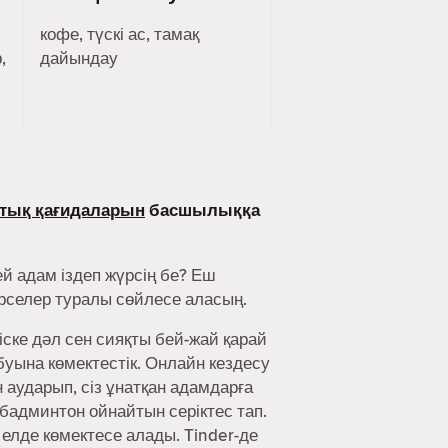
кофе, түскі ас, тамақ
,
дайындау
тық қағидаларын
басшылыққа
й адам іздеп жүрсің бе? Еш
әрселер туралы сөйлесе аласың.
іске дәл сен сияқты бей-жай қарай
буына көмектестік. Онлайн кездесу
аударып, сіз ұнатқан адамдарға
 бадминтон ойнайтын серіктес тап.
 елде көмектесе алады. Tinder-де