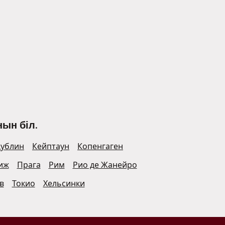
ын біл.
ублин
Кейптаун
Копенгаген
иж
Прага
Рим
Рио де Жанейро
в
Токио
Хельсинки