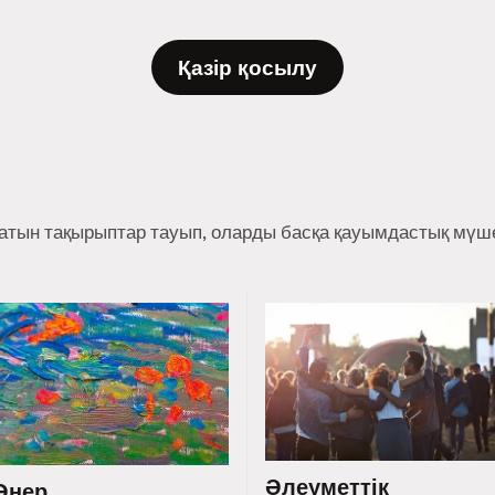
Қазір қосылу
ратын тақырыптар тауып, оларды басқа қауымдастық мүше
Әлеуметтік
Өнер