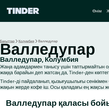
T
Өнім
i
n
d
e
r
H
Бағыттар
Колумбия
Валледупар
Валледупар
o
m
e
Валледупар, Колумбия
Жаңа адамдармен танысу үшін таптырмайтын оры
жаққа барайын деп жатсаң да, Tinder-ден көпте
Tinder-ді пайдаланып, қызығушылығы сенікімен б
жақын жерде кофе іш. Осы қаладағы ең жақсы ж
Валледупар қаласы бо