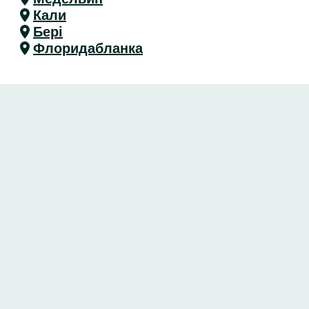
Кали
Бері
Флоридабланка