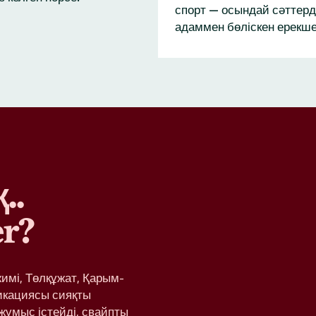
спорт — осындай сәттерд
адаммен бөліскен ерекше
..
r?
жимі, Төлқұжат, Қарым-
икациясы сияқты
жұмыс істейді, свайпты