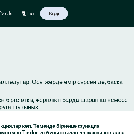
 Cards
Тіл
Кіру
алледупар. Осы жерде өмір сүрсең де, басқа
бірге өткіз, жергілікті барда шарап іш немесе
ыруға шығыңыз.
кциялар көп. Төменде бірнеше функция
өмегімен Tinder-ді бұрынғыдан да жақсы қолдана