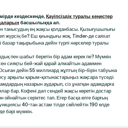
ірде кездескенде,
Қауіпсіздік туралы кеңестер
даларын
басшылыққа ал.
ен танысудың ең жақсы қолданбасы. Қызығушылығы
деп жүрсің бе? Еш қиындығы жоқ. Tinder-де саяхат
і базар тақырыбына дейін түрлі нәрселер туралы
дық пен шабыт беретін бір адам керек пе? Мүмкін
 сен сияқты бей-жай қарай алмайтын адаммен
 Осыған дейін 55 миллиард жұптың бір-бірін табуына
десу арқылы қарым-қатынастарыңыз жақсара түседі:
амдардың назарын аударып, сіз ұнатқан адамдарға
ялар бар. Кофені дәл сендей жақсы көретін достар
 ойнайтын серіктес тап. Егер басқа елге барғың
функциясы 40-тан астам тілде сөйлейтін 190 елде
де бәрі мүмкін.