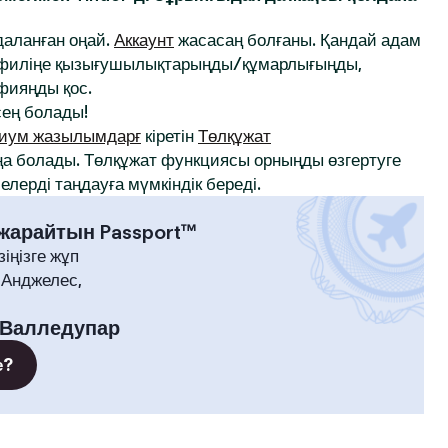
йдаланған оңай.
Аккаунт
жасасаң болғаны. Қандай адам
профиліңе қызығушылықтарыңды/құмарлығыңды,
афияңды қос.
ең болады!
иум жазылымдарғ
кіретін
Төлқұжат
а болады. Төлқұжат функциясы орныңды өзгертуге
лерді таңдауға мүмкіндік береді.
 жарайтын Passport™
зіңізге жұп
-Анджелес,
Валледупар
е?