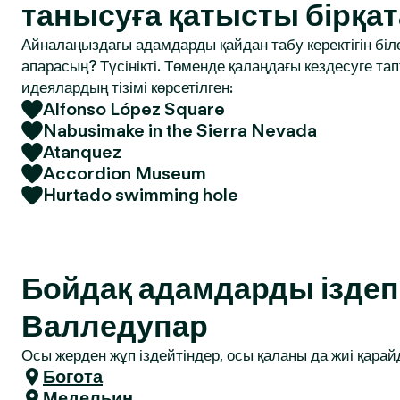
танысуға қатысты бірқат
Айналаңыздағы адамдарды қайдан табу керектігін біле
апарасың? Түсінікті. Төменде қалаңдағы кездесуге т
идеялардың тізімі көрсетілген:
Alfonso López Square
Nabusimake in the Sierra Nevada
Atanquez
Accordion Museum
Hurtado swimming hole
Бойдақ адамдарды іздеп 
Валледупар
Осы жерден жұп іздейтіндер, осы қаланы да жиі қарай
Богота
Медельин