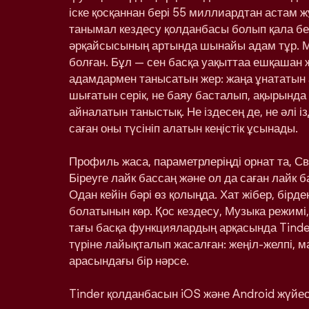
іске қосқаннан бері 55 миллиардтан астам ж
танымал кездесу қолданбасы болып қала бе
әрқайсысының артында шынайы адам тұр. 
болған. Бұл — сен басқа уақыттаа ешқашан
адамдармен танысатын жер: жаңа ұнататын 
шығатын серік, не баяу басталып, ақырынд
айналатын таныстық. Не іздесең де, не әлі і
саған оны түсініп алатын кеңістік ұсынады.
Профиль жаса, параметрлеріңді орнат та, С
Біреуге лайк бассаң және ол да саған лайк 
Одан кейін бәрі өз қолыңда. Хат жібер, бірд
болатынын көр. Қос кездесу, Музыка режимі,
тағы басқа функциялардың арқасында Tinde
түріне лайықталып жасалған: жеңіл-желпі, м
арасындағы бір нәрсе.
Tinder қолданбасын iOS және Android жүйесі