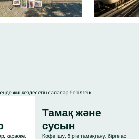
нде жиі кездесетін салалар берілген:
Тамақ және
р
сусын
р, караоке,
Кофе ішу, бірге тамақтану, бірге ас