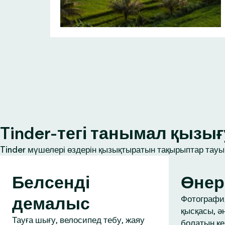
Tinder-тегі танымал қыз
Tinder мүшелері өздерін қызықтыратын тақырыптар тауып
Белсенді
Өнер
демалыс
Фотография
қысқасы, ә
Тауға шығу, велосипед тебу, жаяу
болатын ке