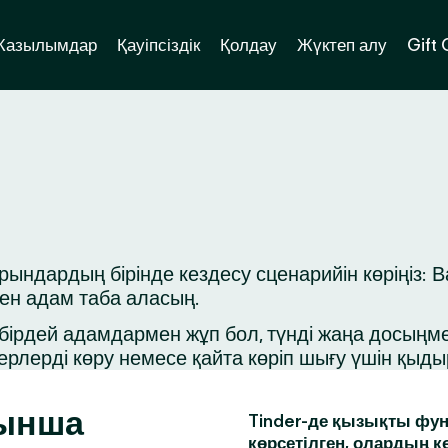
Жазылымдар
Қауіпсіздік
Қолдау
Жүктеп алу
Gift
ндардың бірінде кездесу сценарийін көріңіз: В
ген адам таба аласың.
ірдей адамдармен жұп бол, түнді жаңа досыңмен 
ерлерді көру немесе қайта көріп шығу үшін қыд
йынша
Tinder-де қызықты фун
көрсетілген, олардың к