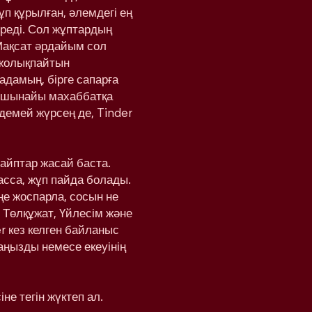
ұп құрылған, әлемдегі ең
реді. Сол жұптардың
Мақсат әрдайым сол
 жолықпайтын
адамың, бірге сапарға
а шынайы махаббатқа
здемей жүрсең де, Tinder
вайптар жасай баста.
басса, жұп пайда болады.
еңе жоспарла, сосын не
 Төлқұжат, Үйлесім және
r кез келген байланыс
аңызды немесе екеуінің
не тегін жүктеп ал.