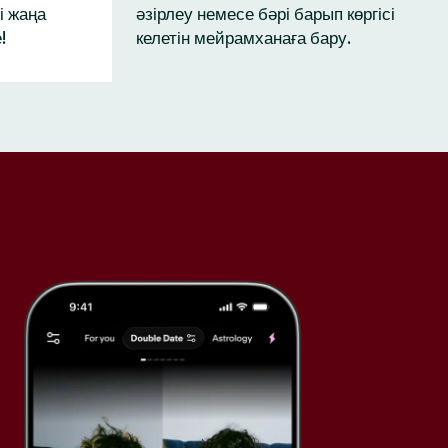
і жаңа
әзірлеу немесе бәрі барып көргісі
!
келетін мейрамханаға бару.