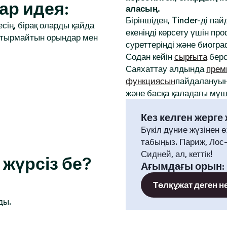
ар идея:
аласың.
Біріншіден, Tinder-ді па
сің, бірақ оларды қайда
екеніңді көрсету үшін 
аптырмайтын орындар мен
суреттеріңді және биогр
Содан кейін
сырғыта
берс
Саяхаттау алдында
прем
функциясын
пайдалануың
және басқа қаладағы мүше
Кез келген жерге
Бүкіл дүние жүзінен ө
табыңыз. Париж, Лос
Сидней, ал, кеттік!
жүрсіз бе?
Ағымдағы орын
:
Төлқұжат деген н
ды.