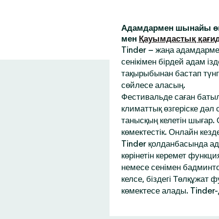
Адамдармен шынайы өм
мен
Қауымдастық қағи
Tinder – жаңа адамдарм
сенікімен бірдей адам із
тақырыбынан бастап түнг
сөйлесе аласың.
Фестивальде саған батыл
климаттық өзгеріске дәл
танысқың келетін шығар.
көмектестік. Онлайн кез
Tinder қолданбасында ад
көрінетін керемет функци
немесе сенімен бадминтон
келсе, біздегі Төлқұжат 
көмектесе алады. Tinder-