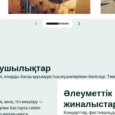
ығушылықтар
, оларды басқа қауымдастық мүшелерімен бөліседі. Төме
Әлеуметтік
жиналыста
, кино, тіл меңгеру —
ңгіме бастауға себеп
Концерттер, фестивальда
з келген нәрсе.