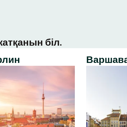
атқанын біл.
рлин
Варшав