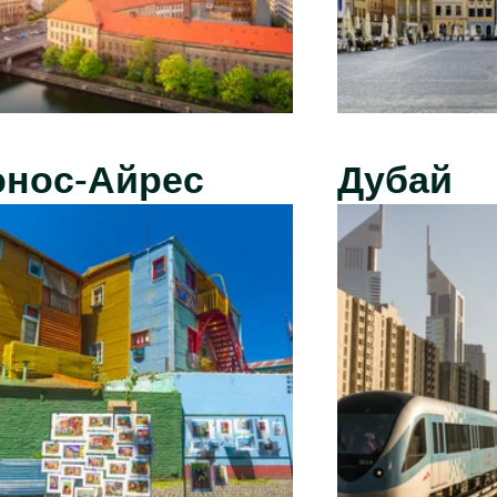
энос-Айрес
Дубай