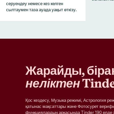
серуендеу немесе кез келген
сылтаумен таза ауада уақыт өткізу.
Жарайды, бірақ
неліктен
Tinde
Қос кездесу, Музыка режимі, Астрология ре
қатынас мақсаттары және Фотосурет вериф
функциялардың арқасында Tinder 190 елде 