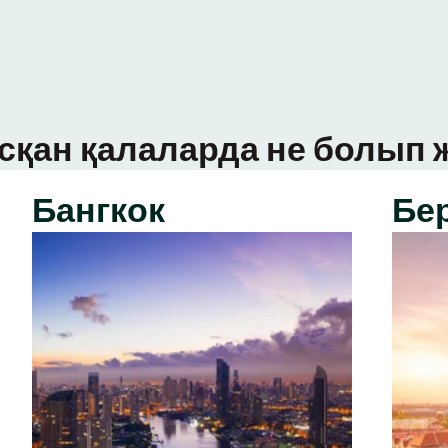
сқан қалаларда не болып ж
Бангкок
Бе