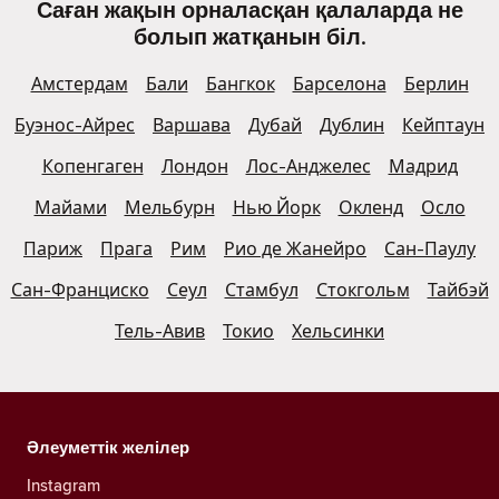
Саған жақын орналасқан қалаларда не
болып жатқанын біл.
Амстердам
Бали
Бангкок
Барселона
Берлин
Буэнос-Айрес
Варшава
Дубай
Дублин
Кейптаун
Копенгаген
Лондон
Лос-Анджелес
Мадрид
Майами
Мельбурн
Нью Йорк
Окленд
Осло
Париж
Прага
Рим
Рио де Жанейро
Сан-Паулу
Сан-Франциско
Сеул
Стамбул
Стокгольм
Тайбэй
Тель-Авив
Токио
Хельсинки
Әлеуметтік желілер
Instagram