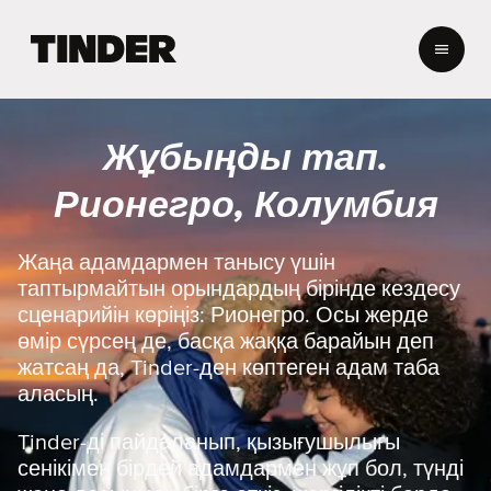
T
i
n
d
e
Жұбыңды тап.
r
H
Рионегро, Колумбия
o
m
e
Жаңа адамдармен танысу үшін
таптырмайтын орындардың бірінде кездесу
сценарийін көріңіз: Рионегро. Осы жерде
өмір сүрсең де, басқа жаққа барайын деп
жатсаң да, Tinder-ден көптеген адам таба
аласың.
Tinder-ді пайдаланып, қызығушылығы
сенікімен бірдей адамдармен жұп бол, түнді