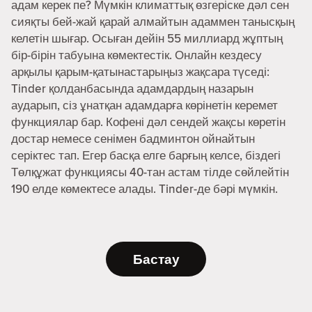
адам керек пе? Мүмкін климаттық өзгеріске дәл сен
сияқты бей-жай қарай алмайтын адаммен танысқың
келетін шығар. Осыған дейін 55 миллиард жұптың
бір-бірін табуына көмектестік. Онлайн кездесу
арқылы қарым-қатынастарыңыз жақсара түседі:
Tinder қолданбасында адамдардың назарын
аударып, сіз ұнатқан адамдарға көрінетін керемет
функциялар бар. Кофені дәл сендей жақсы көретін
достар немесе сенімен бадминтон ойнайтын
серіктес тап. Егер басқа елге барғың келсе, біздегі
Төлқұжат функциясы 40-тан астам тілде сөйлейтін
190 елде көмектесе алады. Tinder-де бәрі мүмкін.
Бастау