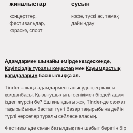
жиналыстар
сусын
концерттер,
кофе, түскі ас, тамақ
фестивальдар,
дайындау
караоке, спорт
Адамдармен шынайы өмірде кездескенде,
Қауіпсіздік туралы кеңестер
мен
Қауымдастық
қағидаларын
басшылыққа ал.
Tinder – жаңа адамдармен танысудың ең жақсы
қолданбасы. Қызығушылығы сенікімен бірдей адам
іздеп жүрсің бе? Еш қиындығы жоқ. Tinder-де саяхат
тақырыбынан бастап түнгі базар тақырыбына дейін
түрлі нәрселер туралы сөйлесе аласың.
Фестивальде саған батылдық пен шабыт беретін бір