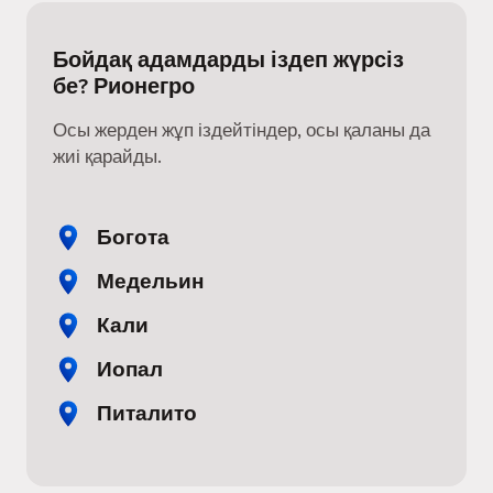
Бойдақ адамдарды іздеп жүрсіз
бе? Рионегро
Осы жерден жұп іздейтіндер, осы қаланы да
жиі қарайды.
Богота
Медельин
Кали
Иопал
Питалито