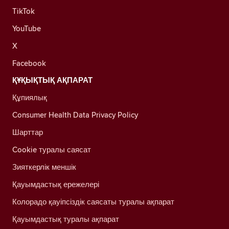
TikTok
YouTube
X
Facebook
ҚҰҚЫҚТЫҚ АҚПАРАТ
Құпиялық
Consumer Health Data Privacy Policy
Шарттар
Cookie туралы саясат
Зияткерлік меншік
Қауымдастық ережелері
Колорадо қауіпсіздік саясаты туралы ақпарат
Қауымдастық туралы ақпарат