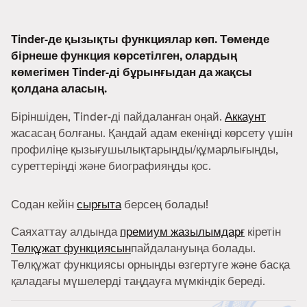
Tinder-де қызықты функциялар көп. Төменде
бірнеше функция көрсетілген, олардың
көмегімен Tinder-ді бұрынғыдан да жақсы
қолдана аласың.
Біріншіден, Tinder-ді пайдаланған оңай.
Аккаунт
жасасаң болғаны. Қандай адам екеніңді көрсету үшін
профиліңе қызығушылықтарыңды/құмарлығыңды,
суреттеріңді және биографияңды қос.
Содан кейін
сырғыта
берсең болады!
Саяхаттау алдында
премиум жазылымдарғ
кіретін
Төлқұжат функциясын
пайдалануыңа болады.
Төлқұжат функциясы орныңды өзгертуге және басқа
қаладағы мүшелерді таңдауға мүмкіндік береді.