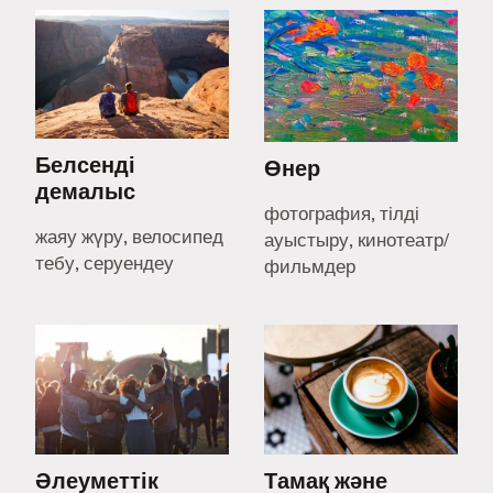
Белсенді
Өнер
демалыс
фотография, тілді
жаяу жүру, велосипед
ауыстыру, кинотеатр/
тебу, серуендеу
фильмдер
Әлеуметтік
Тамақ және