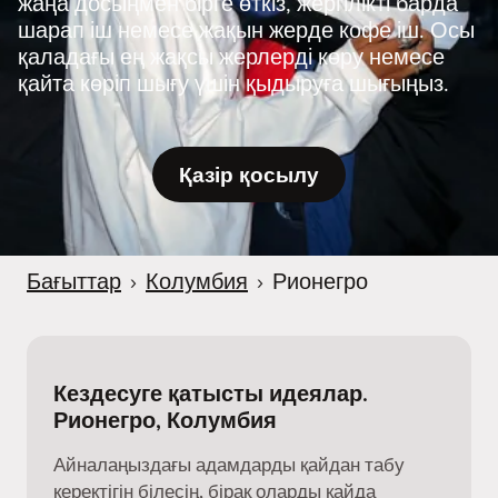
жаңа досыңмен бірге өткіз, жергілікті барда
шарап іш немесе жақын жерде кофе іш. Осы
қаладағы ең жақсы жерлерді көру немесе
қайта көріп шығу үшін қыдыруға шығыңыз.
Қазір қосылу
Бағыттар
›
Колумбия
›
Рионегро
Кездесуге қатысты идеялар.
Рионегро, Колумбия
Айналаңыздағы адамдарды қайдан табу
керектігін білесің, бірақ оларды қайда