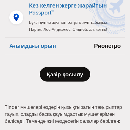
Кез келген жерге жарайтын
Passport™
Бүкіл дүние жүзінен өзіңізге жұп табыңыз.
Париж, Лос-Анджелес, Сидней, ал, кеттік!
Ағымдағы орын
Рионегро
Қазір қосылу
Tinder мүшелері өздерін қызықтыратын тақырыптар
тауып, оларды басқа қауымдастық мүшелерімен
бөліседі. Төменде жиі кездесетін салалар берілген: