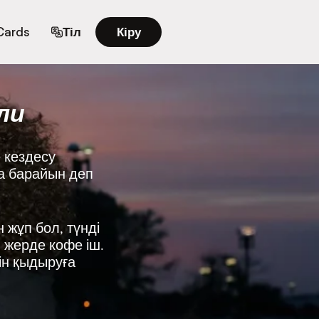
 Cards
Тіл
Кіру
ли
 кездесу
қа барайын деп
 жұп бол, түнді
н жерде кофе іш.
ін қыдыруға