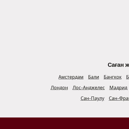
Саған 
Амстердам
Бали
Бангкок
Б
Лондон
Лос-Анджелес
Мадрид
Сан-Паулу
Сан-Фра