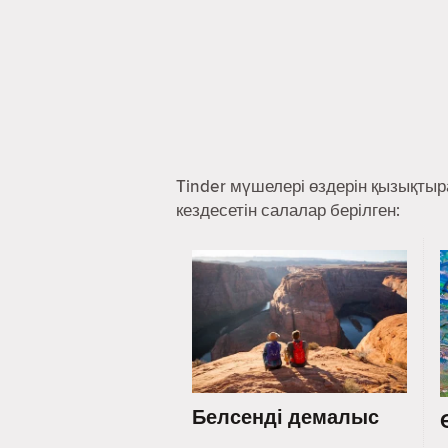
Tinder мүшелері өздерін қызықты
кездесетін салалар берілген:
Белсенді демалыс