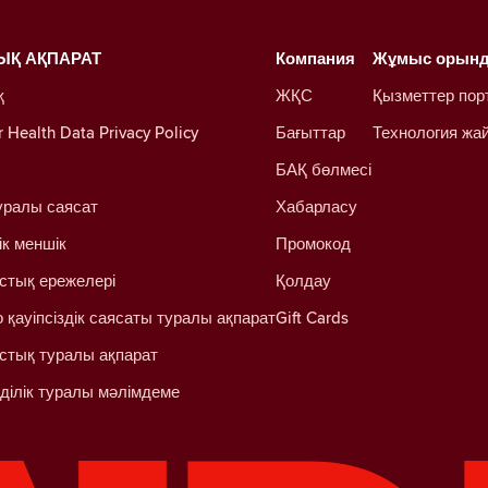
ЫҚ АҚПАРАТ
Компания
Жұмыс орын
қ
ЖҚС
Қызметтер пор
Health Data Privacy Policy
Бағыттар
Технология жа
БАҚ бөлмесі
уралы саясат
Хабарласу
ік меншік
Промокод
стық ережелері
Қолдау
 қауіпсіздік саясаты туралы ақпарат
Gift Cards
стық туралы ақпарат
ділік туралы мәлімдеме