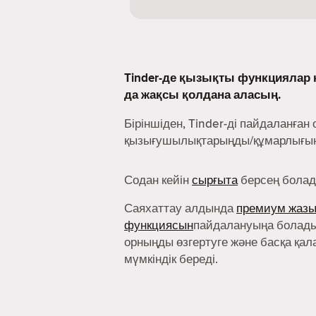
Tinder-де қызықты функциялар к
да жақсы қолдана аласың.
Біріншіден, Tinder-ді пайдаланған 
қызығушылықтарыңды/құмарлығыңд
Содан кейін
сырғыта
берсең болад
Саяхаттау алдында
премиум жаз
функциясын
пайдалануыңа болады
орныңды өзгертуге және басқа қал
мүмкіндік береді.