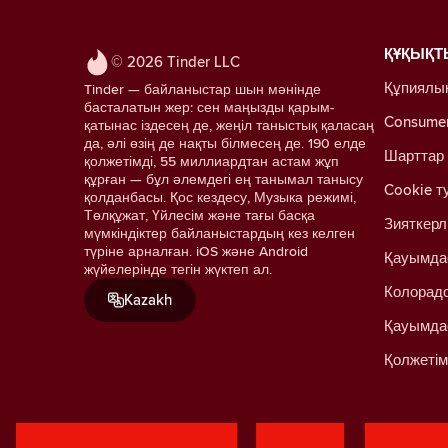
ҚҰҚЫҚТ
© 2026 Tinder LLC
Құпиялы
Tinder — байланыстар шын мәнінде
басталатын жер: сен маңызды қарым-
Consumer 
қатынас іздесең де, жеңіл таныстық қаласаң
да, әлі өзің де нақты білмесең де. 190 елде
Шарттар
қолжетімді, 55 миллиардтан астам жұп
құрған — бұл әлемдегі ең танымал танысу
Cookie т
қолданбасы. Қос кездесу, Музыка режимі,
Төлқұжат, Үйлесім және тағы басқа
Зияткерл
мүмкіндіктер байланыстардың кез келген
түріне арналған. iOS және Android
Қауымда
жүйелерінде тегін жүктеп ал.
Колорадо
Kazakh
Қауымда
Қолжетім