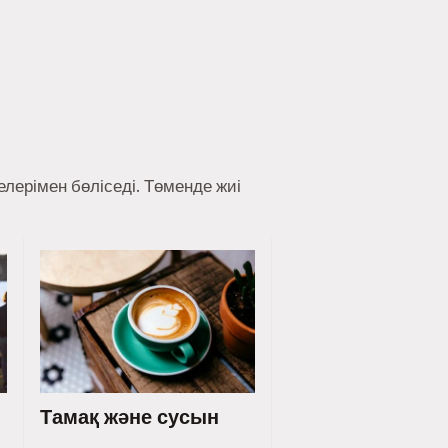
лерімен бөліседі. Төменде жиі
Тамақ және сусын