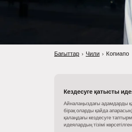
Бағыттар
›
Чили
›
Копиапо
Кездесуге қатысты иде
Айналаңыздағы адамдарды қайд
бірақ оларды қайда апарасың?
қалаңдағы кездесуге таптыр
идеялардың тізімі көрсетілген