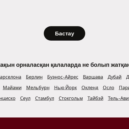
Бастау
жақын орналасқан қалаларда не болып жатқан
арселона
Берлин
Буэнос-Айрес
Варшава
Дубай
Д
Майами
Мельбурн
Нью Йорк
Окленд
Осло
Пар
нциско
Сеул
Стамбул
Стокгольм
Тайбэй
Тель-Ави