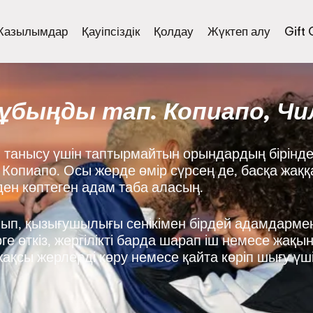
Жазылымдар
Қауіпсіздік
Қолдау
Жүктеп алу
Gift
ұбыңды тап. Копиапо, Чи
танысу үшін таптырмайтын орындардың бірінде
з: Копиапо. Осы жерде өмір сүрсең де, басқа жақ
-ден көптеген адам таба аласың.
нып, қызығушылығы сенікімен бірдей адамдармен
е өткіз, жергілікті барда шарап іш немесе жақы
ақсы жерлерді көру немесе қайта көріп шығу үш