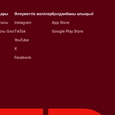
дары
Әлеуметтік желілер
Қолданбаны алыңыз!
талы
Instagram
App Store
йлы блог
TikTok
Google Play Store
YouTube
X
Facebook