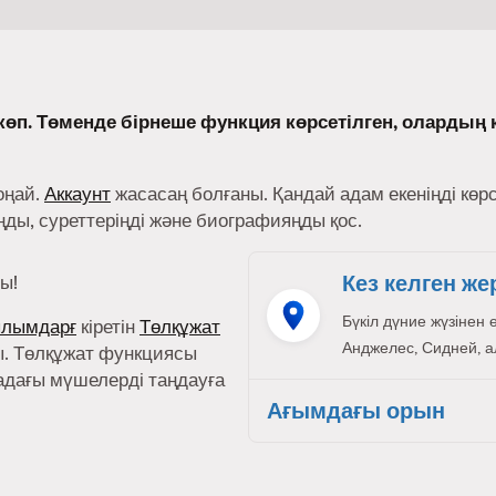
өп. Төменде бірнеше функция көрсетілген, олардың 
оңай.
Аккаунт
жасасаң болғаны. Қандай адам екеніңді көр
ы, суреттеріңді және биографияңды қос.
Кез келген же
ы!
Бүкіл дүние жүзінен 
ылымдарғ
кіретін
Төлқұжат
Анджелес, Сидней, ал,
. Төлқұжат функциясы
адағы мүшелерді таңдауға
Ағымдағы орын