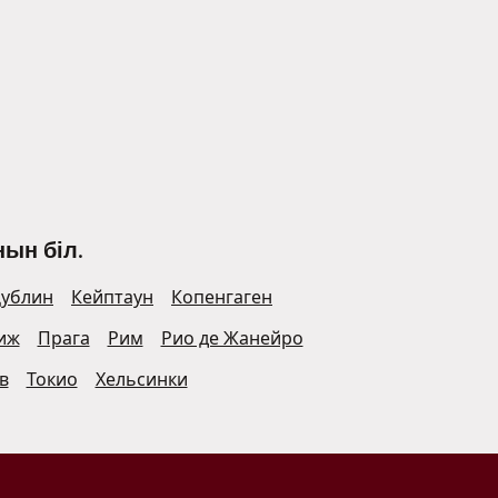
ын біл.
ублин
Кейптаун
Копенгаген
иж
Прага
Рим
Рио де Жанейро
в
Токио
Хельсинки