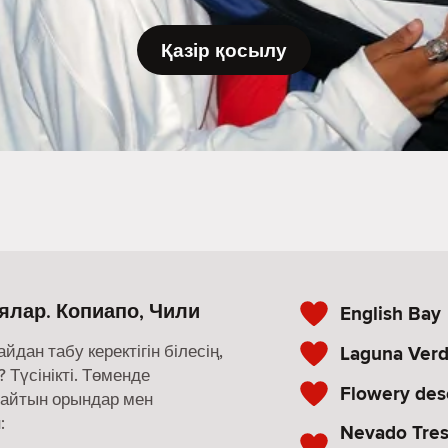
Қазір қосылу
ялар. Копиапо, Чили
English Bay
ан табу керектігін білесің,
Laguna Ver
 Түсінікті. Төменде
Flowery des
майтын орындар мен
:
Nevado Tres