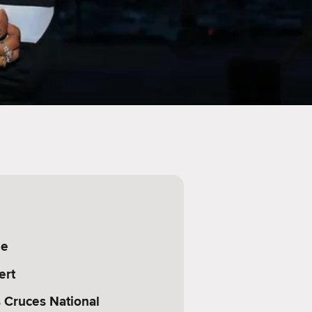
de
ert
 Cruces National