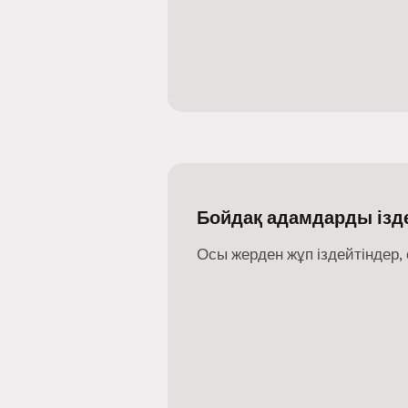
Бойдақ адамдарды ізде
Осы жерден жұп іздейтіндер, 