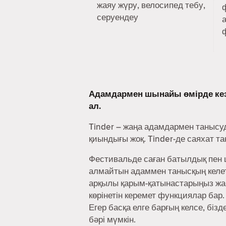
жаяу жүру, велосипед тебу,
серуендеу
Адамдармен шынайы өмірде ке
ал.
Tinder – жаңа адамдармен танысу
қиындығы жоқ. Tinder-де саяхат т
Фестивальде саған батылдық пен ш
алмайтын адаммен танысқың келеті
арқылы қарым-қатынастарыңыз жақ
көрінетін керемет функциялар бар.
Егер басқа елге барғың келсе, біз
бәрі мүмкін.