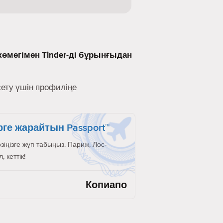
көмегімен Tinder-ді бұрынғыдан
сету үшін профиліңе
рге жарайтын Passport™
өзіңізге жұп табыңыз. Париж, Лос-
 кеттік!
Копиапо