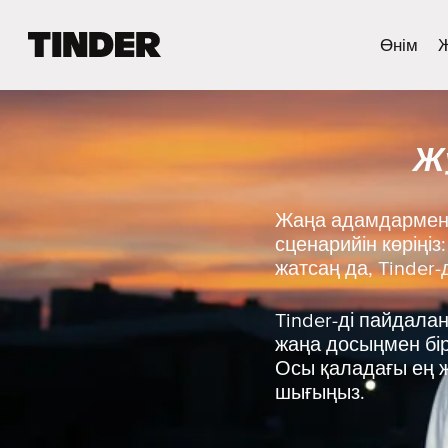
T
Өнім
i
n
d
e
Ж
r
H
o
m
Жаңа адамдармен 
e
сценарийін көріңі
жатсаң да, Tinder
Tinder-ді пайдала
жаңа досыңмен бірг
Осы қаладағы ең ж
шығыңыз.