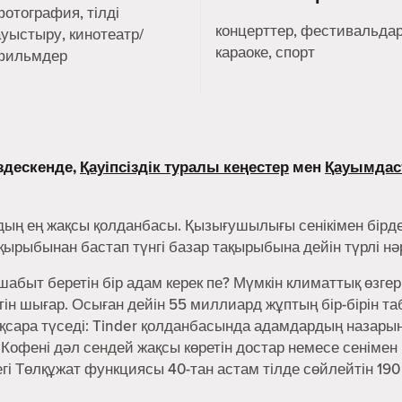
фотография, тілді
концерттер, фестивальдар
ауыстыру, кинотеатр/
караоке, спорт
фильмдер
здескенде,
Қауіпсіздік туралы кеңестер
мен
Қауымдас
дың ең жақсы қолданбасы. Қызығушылығы сенікімен бірде
ақырыбынан бастап түнгі базар тақырыбына дейін түрлі н
абыт беретін бір адам керек пе? Мүмкін климаттық өзгер
н шығар. Осыған дейін 55 миллиард жұптың бір-бірін та
сара түседі: Tinder қолданбасында адамдардың назарын 
 Кофені дәл сендей жақсы көретін достар немесе сенімен
дегі Төлқұжат функциясы 40-тан астам тілде сөйлейтін 190