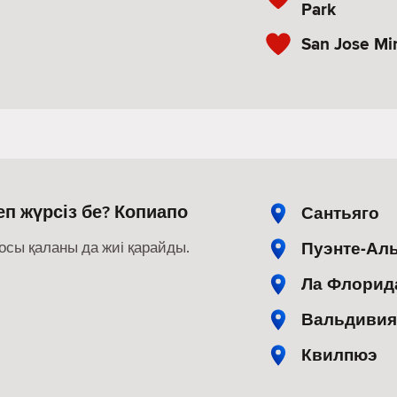
Park
San Jose Mi
п жүрсіз бе? Копиапо
Сантьяго
Пуэнте-Ал
осы қаланы да жиі қарайды.
Ла Флорид
Вальдивия
Квилпюэ