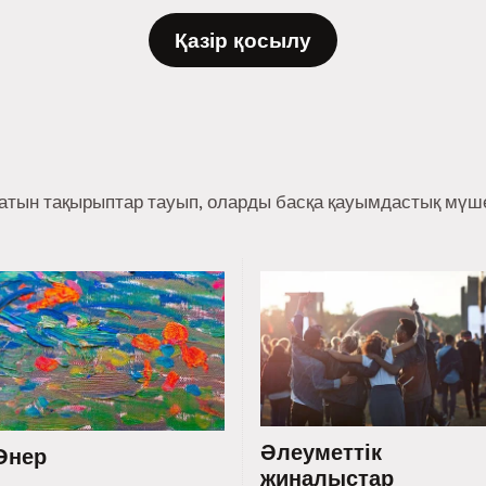
Қазір қосылу
ратын тақырыптар тауып, оларды басқа қауымдастық мүше
Әлеуметтік
Өнер
жиналыстар