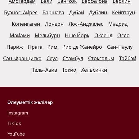
Амстердам
Бали
Бангкок
Барселона
Берлин
Буэнос-Айрес
Варшава
Дубай
Дублин
Кейптаун
Копенгаген
Лондон
Лос-Анджелес
Мадрид
Майами
Мельбурн
Нью Йорк
Окленд
Осло
Париж
Прага
Рим
Рио де Жанейро
Сан-Паулу
Сан-Франциско
Сеул
Стамбул
Стокгольм
Тайбэй
Тель-Авив
Токио
Хельсинки
Әлеуметтік желілер
Instagram
TikTok
YouTube