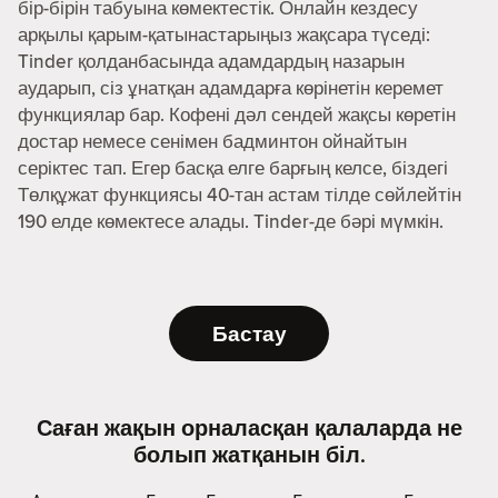
бір-бірін табуына көмектестік. Онлайн кездесу
арқылы қарым-қатынастарыңыз жақсара түседі:
Tinder қолданбасында адамдардың назарын
аударып, сіз ұнатқан адамдарға көрінетін керемет
функциялар бар. Кофені дәл сендей жақсы көретін
достар немесе сенімен бадминтон ойнайтын
серіктес тап. Егер басқа елге барғың келсе, біздегі
Төлқұжат функциясы 40-тан астам тілде сөйлейтін
190 елде көмектесе алады. Tinder-де бәрі мүмкін.
Бастау
Саған жақын орналасқан қалаларда не
болып жатқанын біл.