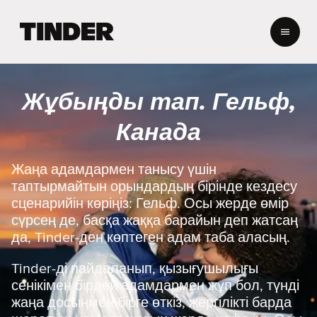
T
i
n
d
e
Жұбыңды тап. Гельф,
r
H
Канада
o
m
e
Жаңа адамдармен танысу үшін
таптырмайтын орындардың бірінде кездесу
сценарийін көріңіз: Гельф. Осы жерде өмір
сүрсең де, басқа жаққа барайын деп жатсаң
да, Tinder-ден көптеген адам таба аласың.
Tinder-ді пайдаланып, қызығушылығы
сенікімен бірдей адамдармен жұп бол, түнді
жаңа досыңмен бірге өткіз, жергілікті барда