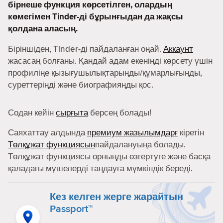
бірнеше функция көрсетілген, олардың
көмегімен Tinder-ді бұрынғыдан да жақсы
қолдана аласың.
Біріншіден, Tinder-ді пайдаланған оңай.
Аккаунт
жасасаң болғаны. Қандай адам екеніңді көрсету үшін
профиліңе қызығушылықтарыңды/құмарлығыңды,
суреттеріңді және биографияңды қос.
Содан кейін
сырғыта
берсең болады!
Саяхаттау алдында
премиум жазылымдарғ
кіретін
Төлқұжат функциясын
пайдалануыңа болады.
Төлқұжат функциясы орныңды өзгертуге және басқа
қаладағы мүшелерді таңдауға мүмкіндік береді.
Кез келген жерге жарайтын
Passport™