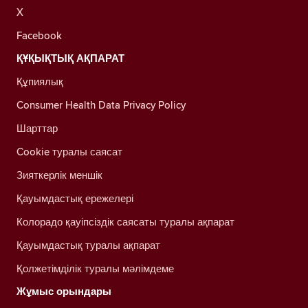
X
Facebook
ҚҰҚЫҚТЫҚ АҚПАРАТ
Құпиялық
Consumer Health Data Privacy Policy
Шарттар
Cookie туралы саясат
Зияткерлік меншік
Қауымдастық ережелері
Колорадо қауіпсіздік саясаты туралы ақпарат
Қауымдастық туралы ақпарат
Қолжетімділік туралы мәлімдеме
Жұмыс орындары