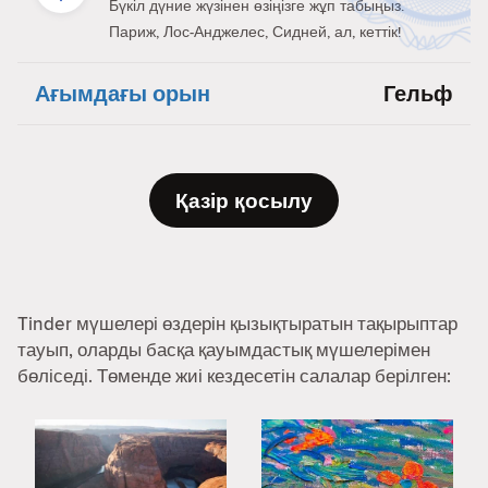
Бүкіл дүние жүзінен өзіңізге жұп табыңыз.
Париж, Лос-Анджелес, Сидней, ал, кеттік!
Ағымдағы орын
Гельф
Қазір қосылу
Tinder мүшелері өздерін қызықтыратын тақырыптар
тауып, оларды басқа қауымдастық мүшелерімен
бөліседі. Төменде жиі кездесетін салалар берілген: