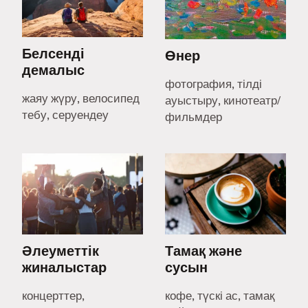
Белсенді
Өнер
демалыс
фотография, тілді
жаяу жүру, велосипед
ауыстыру, кинотеатр/
тебу, серуендеу
фильмдер
Әлеуметтік
Тамақ және
жиналыстар
сусын
концерттер,
кофе, түскі ас, тамақ