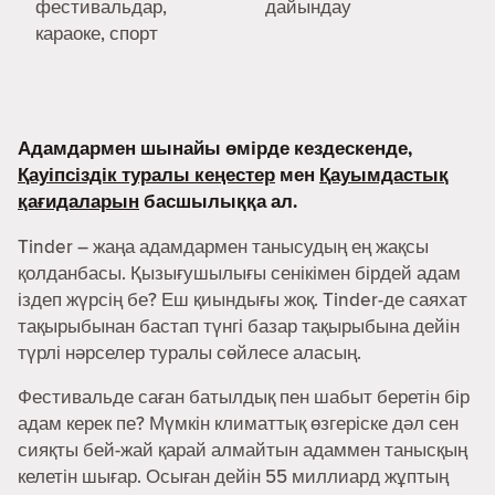
фестивальдар,
дайындау
караоке, спорт
Адамдармен шынайы өмірде кездескенде,
Қауіпсіздік туралы кеңестер
мен
Қауымдастық
қағидаларын
басшылыққа ал.
Tinder – жаңа адамдармен танысудың ең жақсы
қолданбасы. Қызығушылығы сенікімен бірдей адам
іздеп жүрсің бе? Еш қиындығы жоқ. Tinder-де саяхат
тақырыбынан бастап түнгі базар тақырыбына дейін
түрлі нәрселер туралы сөйлесе аласың.
Фестивальде саған батылдық пен шабыт беретін бір
адам керек пе? Мүмкін климаттық өзгеріске дәл сен
сияқты бей-жай қарай алмайтын адаммен танысқың
келетін шығар. Осыған дейін 55 миллиард жұптың