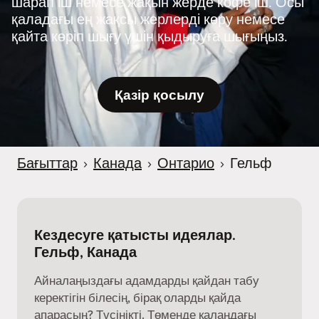
шарап іш немесе жақын жерде кофе іш. Осы
қаладағы ең жақсы жерлерді көру немесе
қайта көріп шығу үшін қыдыруға шығыңыз.
Қазір қосылу
Бағыттар
›
Канада
›
Онтарио
›
Гельф
Кездесуге қатысты идеялар.
Гельф, Канада
Айналаңыздағы адамдарды қайдан табу
керектігін білесің, бірақ оларды қайда
апарасың? Түсінікті. Төменде қалаңдағы