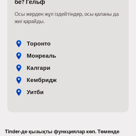
бе? Гельф
Осы жерден жұп іздейтіндер, осы қаланы да
жиі қарайды.
Торонто
Монреаль
Калгари
Кембридж
Уитби
Tinder-де қызықты функциялар көп. Төменде