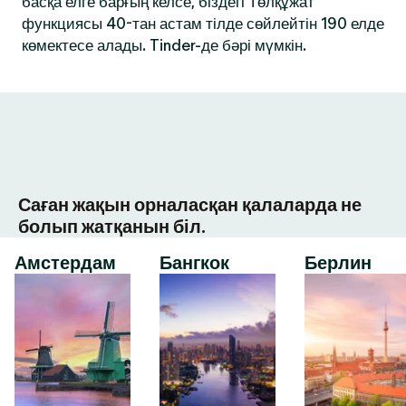
басқа елге барғың келсе, біздегі Төлқұжат
функциясы 40-тан астам тілде сөйлейтін 190 елде
көмектесе алады. Tinder-де бәрі мүмкін.
Саған жақын орналасқан қалаларда не
болып жатқанын біл.
Амстердам
Бангкок
Берлин