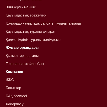
Зияткерлік меншік
Қауымдастық ережелері
Колорадо қауіпсіздік саясаты туралы ақпарат
Қауымдастық туралы ақпарат
Қолжетімділік туралы мәлімдеме
Жұмыс орындары
Қызметтер порталы
Технология жайлы блог
Компания
ЖҚС
Бағыттар
БАҚ бөлмесі
Хабарласу