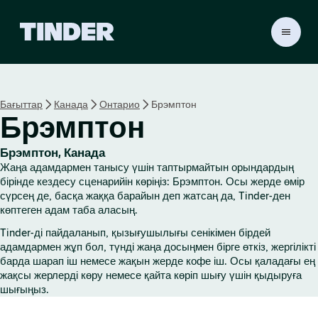
T
i
n
d
e
Бағыттар
Канада
Онтарио
Брэмптон
r
Брэмптон
H
o
m
Брэмптон, Канада
e
Жаңа адамдармен танысу үшін таптырмайтын орындардың
бірінде кездесу сценарийін көріңіз: Брэмптон. Осы жерде өмір
сүрсең де, басқа жаққа барайын деп жатсаң да, Tinder-ден
көптеген адам таба аласың.
Tinder-ді пайдаланып, қызығушылығы сенікімен бірдей
адамдармен жұп бол, түнді жаңа досыңмен бірге өткіз, жергілікті
барда шарап іш немесе жақын жерде кофе іш. Осы қаладағы ең
жақсы жерлерді көру немесе қайта көріп шығу үшін қыдыруға
шығыңыз.