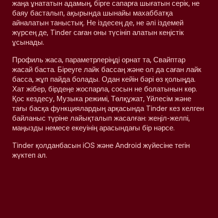
жаңа ұнататын адамың, бірге сапарға шығатын серік, не
баяу басталып, ақырында шынайы махаббатқа
айналатын таныстық. Не іздесең де, не әлі іздемей
жүрсең де, Tinder саған оны түсініп алатын кеңістік
ұсынады.
Профиль жаса, параметрлеріңді орнат та, Свайптар
жасай баста. Біреуге лайк бассаң және ол да саған лайк
басса, жұп пайда болады. Одан кейін бәрі өз қолыңда.
Хат жібер, бірдеңе жоспарла, сосын не болатынын көр.
Қос кездесу, Музыка режимі, Төлқұжат, Үйлесім және
тағы басқа функциялардың арқасында Tinder кез келген
байланыс түріне лайықталып жасалған: жеңіл-желпі,
маңызды немесе екеуінің арасындағы бір нәрсе.
Tinder қолданбасын iOS және Android жүйесіне тегін
жүктеп ал.