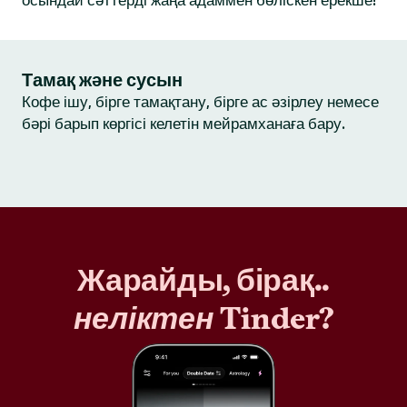
осындай сәттерді жаңа адаммен бөліскен ерекше!
Тамақ және сусын
Кофе ішу, бірге тамақтану, бірге ас әзірлеу немесе
бәрі барып көргісі келетін мейрамханаға бару.
Жарайды, бірақ..
неліктен
Tinder?