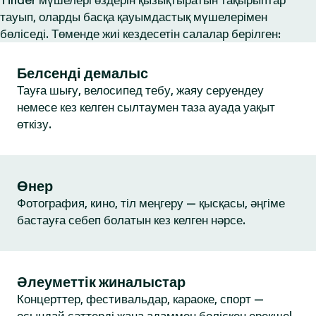
Tinder мүшелері өздерін қызықтыратын тақырыптар
тауып, оларды басқа қауымдастық мүшелерімен
бөліседі. Төменде жиі кездесетін салалар берілген:
Белсенді демалыс
Тауға шығу, велосипед тебу, жаяу серуендеу
немесе кез келген сылтаумен таза ауада уақыт
өткізу.
Өнер
Фотография, кино, тіл меңгеру — қысқасы, әңгіме
бастауға себеп болатын кез келген нәрсе.
Әлеуметтік жиналыстар
Концерттер, фестивальдар, караоке, спорт —