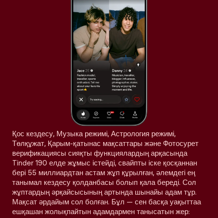
Қос кездесу, Музыка режимі, Астрология режимі,
Төлқұжат, Қарым-қатынас мақсаттары және Фотосурет
верификациясы сияқты функциялардың арқасында
Tinder 190 елде жұмыс істейді, свайпты іске қосқаннан
бері 55 миллиардтан астам жұп құрылған, әлемдегі ең
танымал кездесу қолданбасы болып қала береді. Сол
жұптардың әрқайсысының артында шынайы адам тұр.
Мақсат әрдайым сол болған. Бұл — сен басқа уақыттаа
ешқашан жолықпайтын адамдармен танысатын жер: