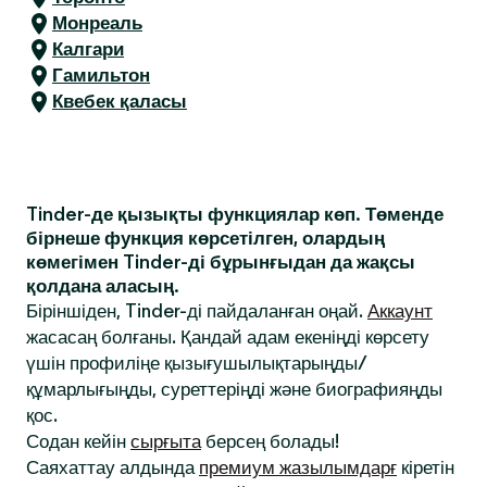
Монреаль
Калгари
Гамильтон
Квебек қаласы
Tinder-де қызықты функциялар көп. Төменде
бірнеше функция көрсетілген, олардың
көмегімен Tinder-ді бұрынғыдан да жақсы
қолдана аласың.
Біріншіден, Tinder-ді пайдаланған оңай.
Аккаунт
жасасаң болғаны. Қандай адам екеніңді көрсету
үшін профиліңе қызығушылықтарыңды/
құмарлығыңды, суреттеріңді және биографияңды
қос.
Содан кейін
сырғыта
берсең болады!
Саяхаттау алдында
премиум жазылымдарғ
кіретін