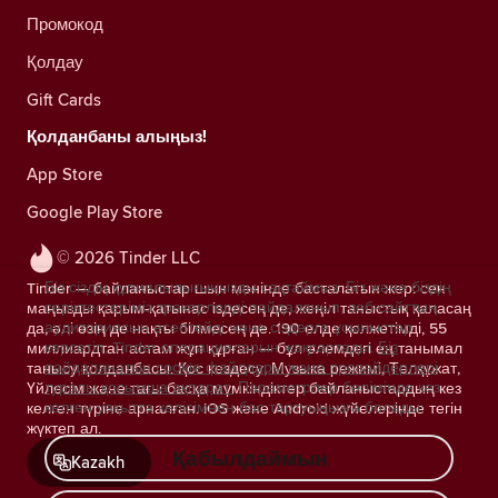
Промокод
Қолдау
Gift Cards
Қолданбаны алыңыз!
App Store
Google Play Store
© 2026 Tinder LLC
Біз сіздің құпиялылығыңызды сақтаймыз. Біз және біздің
Tinder — байланыстар шын мәнінде басталатын жер: сен
серіктестеріміз трекерлерді пайдаланып, веб-сайттың
маңызды қарым-қатынас іздесең де, жеңіл таныстық қаласаң
аудиториясын есептейді және сіздерге ұсыныстар
да, әлі өзің де нақты білмесең де. 190 елде қолжетімді, 55
көрсетіп, Tinder операцияларын жақсартады.
Біз
миллиардтан астам жұп құрған — бұл әлемдегі ең танымал
пайдаланатын cookie файлдары және провайдерлері
танысу қолданбасы. Қос кездесу, Музыка режимі, Төлқұжат,
туралы қосымша ақпарат.
Параметрлер бөлімінде кез
Үйлесім және тағы басқа мүмкіндіктер байланыстардың кез
келген уақытта келісімнен бас тартуыңызға болады.
келген түріне арналған. iOS және Android жүйелерінде тегін
жүктеп ал.
Қабылдаймын
Kazakh