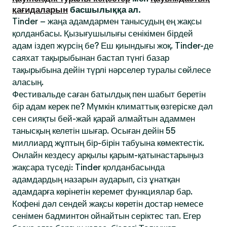
қағидаларын
басшылыққа ал.
Tinder – жаңа адамдармен танысудың ең жақсы
қолданбасы. Қызығушылығы сенікімен бірдей
адам іздеп жүрсің бе? Еш қиындығы жоқ. Tinder-де
саяхат тақырыбынан бастап түнгі базар
тақырыбына дейін түрлі нәрселер туралы сөйлесе
аласың.
Фестивальде саған батылдық пен шабыт беретін
бір адам керек пе? Мүмкін климаттық өзгеріске дәл
сен сияқты бей-жай қарай алмайтын адаммен
танысқың келетін шығар. Осыған дейін 55
миллиард жұптың бір-бірін табуына көмектестік.
Онлайн кездесу арқылы қарым-қатынастарыңыз
жақсара түседі: Tinder қолданбасында
адамдардың назарын аударып, сіз ұнатқан
адамдарға көрінетін керемет функциялар бар.
Кофені дәл сендей жақсы көретін достар немесе
сенімен бадминтон ойнайтын серіктес тап. Егер