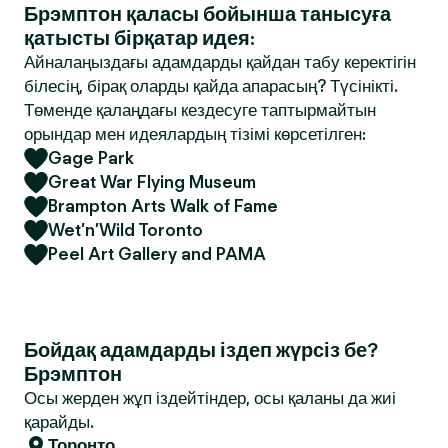
Брэмптон қаласы бойынша танысуға
қатысты бірқатар идея:
Айналаңыздағы адамдарды қайдан табу керектігін
білесің, бірақ оларды қайда апарасың? Түсінікті.
Төменде қалаңдағы кездесуге таптырмайтын
орындар мен идеялардың тізімі көрсетілген:
Gage Park
Great War Flying Museum
Brampton Arts Walk of Fame
Wet’n’Wild Toronto
Peel Art Gallery and PAMA
Бойдақ адамдарды іздеп жүрсіз бе?
Брэмптон
Осы жерден жұп іздейтіндер, осы қаланы да жиі
қарайды.
Торонто