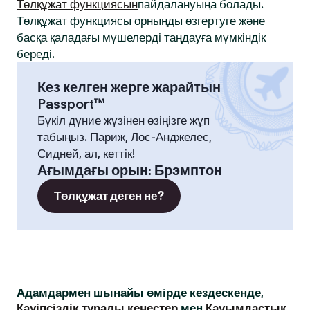
Төлқұжат функциясын
пайдалануыңа болады.
Төлқұжат функциясы орныңды өзгертуге және
басқа қаладағы мүшелерді таңдауға мүмкіндік
береді.
Кез келген жерге жарайтын
Passport™
Бүкіл дүние жүзінен өзіңізге жұп
табыңыз. Париж, Лос-Анджелес,
Сидней, ал, кеттік!
Ағымдағы орын
:
Брэмптон
Төлқұжат деген не?
Адамдармен шынайы өмірде кездескенде,
Қауіпсіздік туралы кеңестер
мен
Қауымдастық