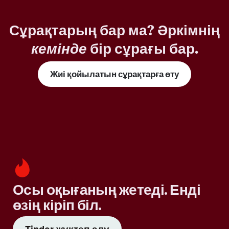
Сұрақтарың бар ма? Әркімнің
кемінде
бір сұрағы бар.
Жиі қойылатын сұрақтарға өту
Осы оқығаның жетеді. Енді
өзің кіріп біл.